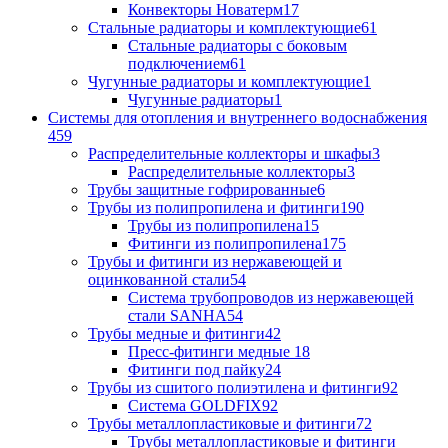
Конвекторы Новатерм
17
Стальные радиаторы и комплектующие
61
Стальные радиаторы с боковым
подключением
61
Чугунные радиаторы и комплектующие
1
Чугунные радиаторы
1
Системы для отопления и внутреннего водоснабжения
459
Распределительные коллекторы и шкафы
3
Распределительные коллекторы
3
Трубы защитные гофрированные
6
Трубы из полипропилена и фитинги
190
Трубы из полипропилена
15
Фитинги из полипропилена
175
Трубы и фитинги из нержавеющей и
оцинкованной стали
54
Система трубопроводов из нержавеющей
стали SANHA
54
Трубы медные и фитинги
42
Пресс-фитинги медные
18
Фитинги под пайку
24
Трубы из сшитого полиэтилена и фитинги
92
Система GOLDFIX
92
Трубы металлопластиковые и фитинги
72
Трубы металлопластиковые и фитинги