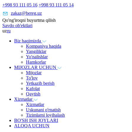
+998 93 111 05 16
+998 93 111 05 14
zakaz@bereg.uz
Qo'ng'iroqni buyurtma qilish
Savdo ob'ektlari
uz
ru
Biz haqimizda
Kompaniya haqida
Yangiliklar
Yo'nalishlar
Hamkorlar
MIJOZLAR UCHUN
Mijozlar
To'lov
Yetkazib berish
Kafolat
Qaytish
Xizmatlar
Xizmatlar
Uskunani o'rnatish
Tizimlarni loyihalash
BO'SH ISH JOYLARI
ALOQA UCHUN