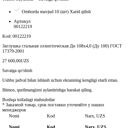
Omborda mavjud 10 (шт)
Xarid qilish
Артикул
00122219
Kod: 00122219
Заглушка стальная эллиптическая Дн 108х4,0 (Ду 100) ГОСТ
17379-2001
27 600,00
UZS
Savatga qo'shish
Ushbu jadval bilan ishlash uchun ekranning kengligi etarli emas.
Iltimos, qurilmangizni aylantirishga harakat qiling.
Boshqa toifadagi mahsulotlar
*
Заказной товар, срок поставки уточняйте у наших
менеджеров
Nomi
Kod
Narx, UZS
Nomi
Kod
Narx, UZS