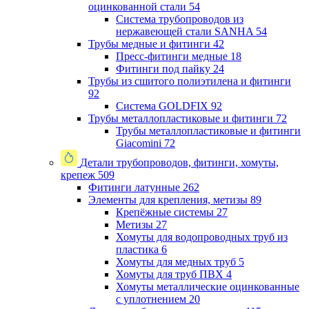
оцинкованной стали
54
Система трубопроводов из
нержавеющей стали SANHA
54
Трубы медные и фитинги
42
Пресс-фитинги медные
18
Фитинги под пайку
24
Трубы из сшитого полиэтилена и фитинги
92
Система GOLDFIX
92
Трубы металлопластиковые и фитинги
72
Трубы металлопластиковые и фитинги
Giacomini
72
Детали трубопроводов, фитинги, хомуты,
крепеж
509
Фитинги латунные
262
Элементы для крепления, метизы
89
Крепёжные системы
27
Метизы
27
Хомуты для водопроводных труб из
пластика
6
Хомуты для медных труб
5
Хомуты для труб ПВХ
4
Хомуты металлические оцинкованные
с уплотнением
20