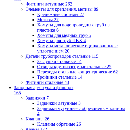
Фитинги латунные
262
Элементы для крепления, метизы
89
Крепёжные системы
27
Метизы
27
Хомуты для водопроводных труб из
пластика
6
Хомуты для медных труб
5
Хомуты для труб ПВХ
4
Хомуты металлические оцинкованные с
уплотнением
20
Детали трубопроводов стальные
115
Заглушки стальные
14
Отводы крутоизогнутые стальные
25
Переходы стальные концентрические
62
Тройники стальные
14
Фитинги стальные
43
Запорная арматура и фильтры
165
Задвижки
7
Задвижки латунные
3
Задвижки чугунные с обрезиненым клином
4
Клапаны
26
Клапаны обратные
26
Краны
122