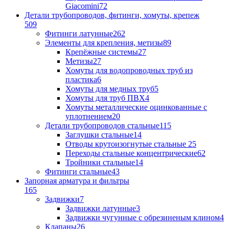
Giacomini
72
Детали трубопроводов, фитинги, хомуты, крепеж
509
Фитинги латунные
262
Элементы для крепления, метизы
89
Крепёжные системы
27
Метизы
27
Хомуты для водопроводных труб из
пластика
6
Хомуты для медных труб
5
Хомуты для труб ПВХ
4
Хомуты металлические оцинкованные с
уплотнением
20
Детали трубопроводов стальные
115
Заглушки стальные
14
Отводы крутоизогнутые стальные
25
Переходы стальные концентрические
62
Тройники стальные
14
Фитинги стальные
43
Запорная арматура и фильтры
165
Задвижки
7
Задвижки латунные
3
Задвижки чугунные с обрезиненым клином
4
Клапаны
26