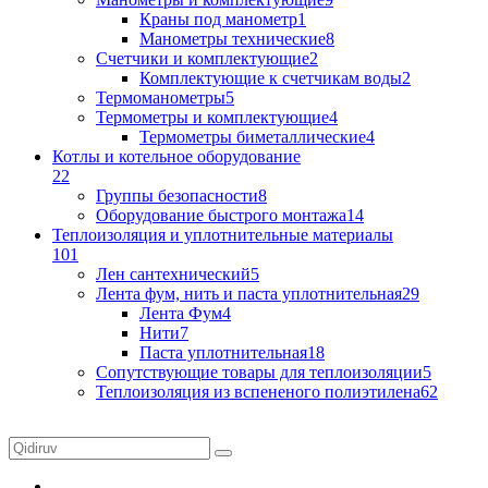
Краны под манометр
1
Манометры технические
8
Счетчики и комплектующие
2
Комплектующие к счетчикам воды
2
Термоманометры
5
Термометры и комплектующие
4
Термометры биметаллические
4
Котлы и котельное оборудование
22
Группы безопасности
8
Оборудование быстрого монтажа
14
Теплоизоляция и уплотнительные материалы
101
Лен сантехнический
5
Лента фум, нить и паста уплотнительная
29
Лента Фум
4
Нити
7
Паста уплотнительная
18
Сопутствующие товары для теплоизоляции
5
Теплоизоляция из вспененого полиэтилена
62