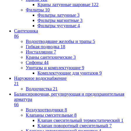
Краны латунные шаровые
122
Фильтры
10
Фильтры латунные
3
Фильтры магнитные
3
Фильтры чугунные
4
Сантехника
86
Водоотводящие желобы и трапы
5
Гибкая подводка
18
Инсталляции
7
Краны сантехнические
3
Сифоны
44
Унитазы и комплектующие
9
Комплектующие для унитазов
9
Наружное водоснабжение
21
Водоочистка
21
Балансировочная, регулирующая и предохранительная
арматура
66
Воздухоотводчики
8
Клапаны cмесительные
8
Клапан cмесительный термостатический
1
Клапан поворотный cмесительный
7
Клапаны автоматической подпитки
4