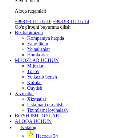
Savdo bo'limi
Aloqa raqamlari
+998 93 111 05 16
+998 93 111 05 14
Qo'ng'iroqni buyurtma qilish
Biz haqimizda
Kompaniya haqida
Yangiliklar
Yo'nalishlar
Hamkorlar
MIJOZLAR UCHUN
Mijozlar
To'lov
Yetkazib berish
Kafolat
Qaytish
Xizmatlar
Xizmatlar
Uskunani o'rnatish
Tizimlarni loyihalash
BO'SH ISH JOYLARI
ALOQA UCHUN
Katalog
Насосы
34