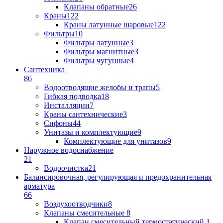
Клапаны обратные
26
Краны
122
Краны латунные шаровые
122
Фильтры
10
Фильтры латунные
3
Фильтры магнитные
3
Фильтры чугунные
4
Сантехника
86
Водоотводящие желобы и трапы
5
Гибкая подводка
18
Инсталляции
7
Краны сантехнические
3
Сифоны
44
Унитазы и комплектующие
9
Комплектующие для унитазов
9
Наружное водоснабжение
21
Водоочистка
21
Балансировочная, регулирующая и предохранительная
арматура
66
Воздухоотводчики
8
Клапаны cмесительные
8
Клапан cмесительный термостатический
1