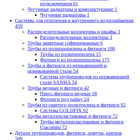
подключением
61
Чугунные радиаторы и комплектующие
1
Чугунные радиаторы
1
Системы для отопления и внутреннего водоснабжения
459
Распределительные коллекторы и шкафы
3
Распределительные коллекторы
3
Трубы защитные гофрированные
6
Трубы из полипропилена и фитинги
190
Трубы из полипропилена
15
Фитинги из полипропилена
175
Трубы и фитинги из нержавеющей и
оцинкованной стали
54
Система трубопроводов из нержавеющей
стали SANHA
54
Трубы медные и фитинги
42
Пресс-фитинги медные
18
Фитинги под пайку
24
Трубы из сшитого полиэтилена и фитинги
92
Система GOLDFIX
92
Трубы металлопластиковые и фитинги
72
Трубы металлопластиковые и фитинги
Giacomini
72
Детали трубопроводов, фитинги, хомуты, крепеж
509