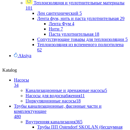
Теплоизоляция и уплотнительные материалы
101
Лен сантехнический
5
Лента фум, нить и паста уплотнительная
29
Лента Фум
4
Нити
7
Паста уплотнительная
18
Сопутствующие товары для теплоизоляции
5
Теплоизоляция из вспененого полиэтилена
62
Aksiya
Katalog
Насосы
34
Канализационные и дренажные насосы
5
Насосы для водоснабжения
11
Циркуляционные насосы
18
Трубы канализационные, фасонные части и
комплектующие
480
Внутренняя канализация
365
Трубы ПП Ostendorf SKOLAN (бесшумная