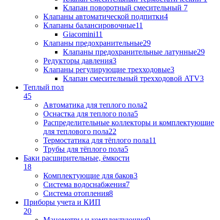
Клапан поворотный cмесительный
7
Клапаны автоматической подпитки
4
Клапаны балансировочные
11
Giacomini
11
Клапаны предохранительные
29
Клапаны предохранительные латунные
29
Редукторы давления
3
Клапаны регулирующие трехходовые
3
Клапан смесительный трехходовой ATV
3
Теплый пол
45
Автоматика для теплого пола
2
Оснастка для теплого пола
5
Распределительные коллекторы и комплектующие
для теплового пола
22
Термостатика для тёплого пола
11
Трубы для тёплого пола
5
Баки расширительные, ёмкости
18
Комплектующие для баков
3
Система водоснабжения
7
Система отопления
8
Приборы учета и КИП
20
Манометры и комплектующие
9