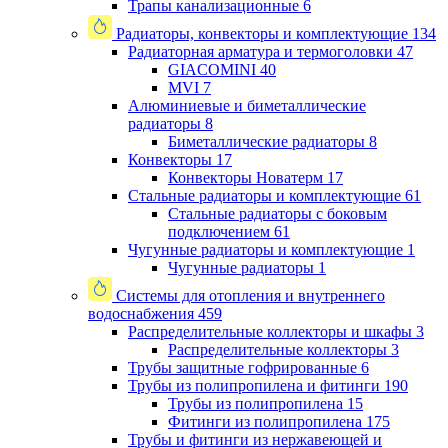
Трапы канализационные
6
Радиаторы, конвекторы и комплектующие
134
Радиаторная арматура и термоголовки
47
GIACOMINI
40
MVI
7
Алюминиевые и биметаллические
радиаторы
8
Биметаллические радиаторы
8
Конвекторы
17
Конвекторы Новатерм
17
Стальные радиаторы и комплектующие
61
Стальные радиаторы с боковым
подключением
61
Чугунные радиаторы и комплектующие
1
Чугунные радиаторы
1
Системы для отопления и внутреннего
водоснабжения
459
Распределительные коллекторы и шкафы
3
Распределительные коллекторы
3
Трубы защитные гофрированные
6
Трубы из полипропилена и фитинги
190
Трубы из полипропилена
15
Фитинги из полипропилена
175
Трубы и фитинги из нержавеющей и