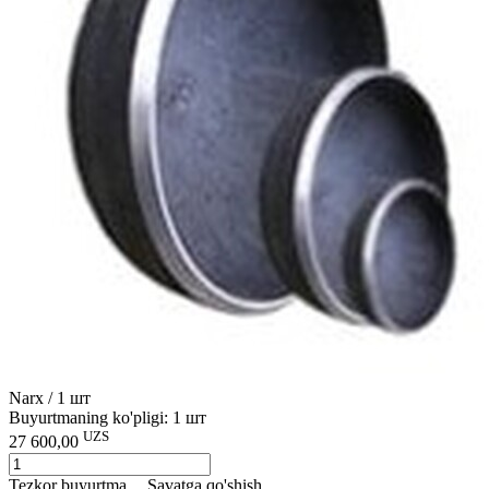
Narx / 1 шт
Buyurtmaning ko'pligi: 1 шт
UZS
27 600,00
Tezkor buyurtma
Savatga qo'shish