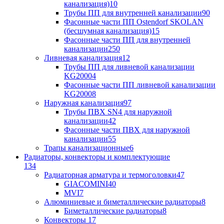
канализация)
10
Трубы ПП для внутренней канализации
90
Фасонные части ПП Ostendorf SKOLAN
(бесшумная канализация)
15
Фасонные части ПП для внутренней
канализации
250
Ливневая канализация
12
Трубы ПП для ливневой канализации
KG2000
4
Фасонные части ПП ливневой канализации
KG2000
8
Наружная канализация
97
Трубы ПВХ SN4 для наружной
канализации
42
Фасонные части ПВХ для наружной
канализации
55
Трапы канализационные
6
Радиаторы, конвекторы и комплектующие
134
Радиаторная арматура и термоголовки
47
GIACOMINI
40
MVI
7
Алюминиевые и биметаллические радиаторы
8
Биметаллические радиаторы
8
Конвекторы
17