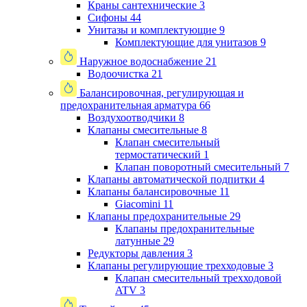
Краны сантехнические
3
Сифоны
44
Унитазы и комплектующие
9
Комплектующие для унитазов
9
Наружное водоснабжение
21
Водоочистка
21
Балансировочная, регулирующая и
предохранительная арматура
66
Воздухоотводчики
8
Клапаны cмесительные
8
Клапан cмесительный
термостатический
1
Клапан поворотный cмесительный
7
Клапаны автоматической подпитки
4
Клапаны балансировочные
11
Giacomini
11
Клапаны предохранительные
29
Клапаны предохранительные
латунные
29
Редукторы давления
3
Клапаны регулирующие трехходовые
3
Клапан смесительный трехходовой
ATV
3