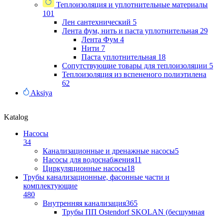
Теплоизоляция и уплотнительные материалы
101
Лен сантехнический
5
Лента фум, нить и паста уплотнительная
29
Лента Фум
4
Нити
7
Паста уплотнительная
18
Сопутствующие товары для теплоизоляции
5
Теплоизоляция из вспененого полиэтилена
62
Aksiya
Katalog
Насосы
34
Канализационные и дренажные насосы
5
Насосы для водоснабжения
11
Циркуляционные насосы
18
Трубы канализационные, фасонные части и
комплектующие
480
Внутренняя канализация
365
Трубы ПП Ostendorf SKOLAN (бесшумная