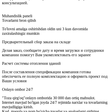
консультацией.
Muhandislik paneli
Tovarlarni bron qilish
To'lovni amalga oshirishdan oldin uni 3 kun davomida
zaxiralashingiz mumkin
Предварительный сбор заказа на складе
Делая заказ, сообщаете дату и время загрузки и сотрудники
компании помогут Вам укомплектовать его заранее
Расчет системы отопления зданий
После составления спецификации компания готова
обеспечить ее полную комплектацию и оформить проект под
Ваши условия
Onlayn ombor 24/7
"Toza qirg'oq"onlayn omborida 30 000 dan ortiq mahsulot.
Internet mavjud bo'lgan joyda 24/7 rejimida narxlar va tovarlarning
mavjudligiga kirish.
Kod, maqola va nom bo'yicha tovarlar va analoglarni qidiring.