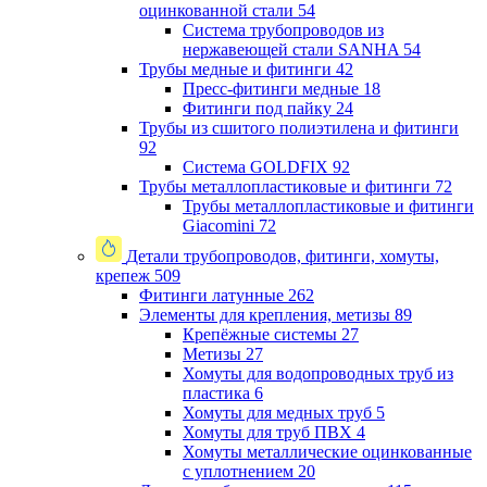
оцинкованной стали
54
Система трубопроводов из
нержавеющей стали SANHA
54
Трубы медные и фитинги
42
Пресс-фитинги медные
18
Фитинги под пайку
24
Трубы из сшитого полиэтилена и фитинги
92
Система GOLDFIX
92
Трубы металлопластиковые и фитинги
72
Трубы металлопластиковые и фитинги
Giacomini
72
Детали трубопроводов, фитинги, хомуты,
крепеж
509
Фитинги латунные
262
Элементы для крепления, метизы
89
Крепёжные системы
27
Метизы
27
Хомуты для водопроводных труб из
пластика
6
Хомуты для медных труб
5
Хомуты для труб ПВХ
4
Хомуты металлические оцинкованные
с уплотнением
20