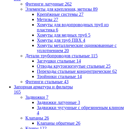
Фитинги латунные
262
Элементы для крепления, метизы
89
Крепёжные системы
27
Метизы
27
Хомуты для водопроводных труб из
пластика
6
Хомуты для медных труб
5
Хомуты для труб ПВХ
4
Хомуты металлические оцинкованные с
уплотнением
20
Детали трубопроводов стальные
115
Заглушки стальные
14
Отводы крутоизогнутые стальные
25
Переходы стальные концентрические
62
Тройники стальные
14
Фитинги стальные
43
Запорная арматура и фильтры
165
Задвижки
7
Задвижки латунные
3
Задвижки чугунные с обрезиненым клином
4
Клапаны
26
Клапаны обратные
26
Краны
122