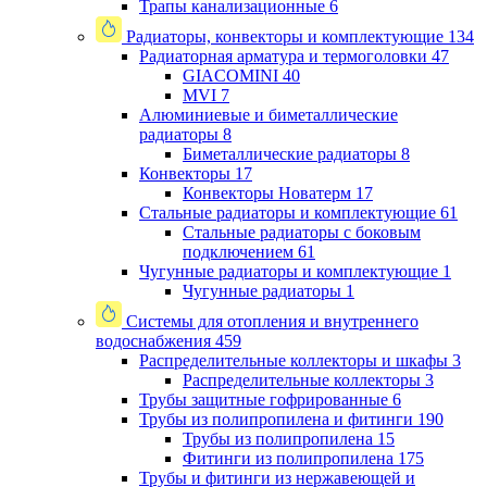
Трапы канализационные
6
Радиаторы, конвекторы и комплектующие
134
Радиаторная арматура и термоголовки
47
GIACOMINI
40
MVI
7
Алюминиевые и биметаллические
радиаторы
8
Биметаллические радиаторы
8
Конвекторы
17
Конвекторы Новатерм
17
Стальные радиаторы и комплектующие
61
Стальные радиаторы с боковым
подключением
61
Чугунные радиаторы и комплектующие
1
Чугунные радиаторы
1
Системы для отопления и внутреннего
водоснабжения
459
Распределительные коллекторы и шкафы
3
Распределительные коллекторы
3
Трубы защитные гофрированные
6
Трубы из полипропилена и фитинги
190
Трубы из полипропилена
15
Фитинги из полипропилена
175
Трубы и фитинги из нержавеющей и