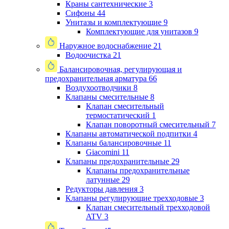
Краны сантехнические
3
Сифоны
44
Унитазы и комплектующие
9
Комплектующие для унитазов
9
Наружное водоснабжение
21
Водоочистка
21
Балансировочная, регулирующая и
предохранительная арматура
66
Воздухоотводчики
8
Клапаны cмесительные
8
Клапан cмесительный
термостатический
1
Клапан поворотный cмесительный
7
Клапаны автоматической подпитки
4
Клапаны балансировочные
11
Giacomini
11
Клапаны предохранительные
29
Клапаны предохранительные
латунные
29
Редукторы давления
3
Клапаны регулирующие трехходовые
3
Клапан смесительный трехходовой
ATV
3