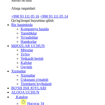
Savdo bo'limi
Aloqa raqamlari
+998 93 111 05 16
+998 93 111 05 14
Qo'ng'iroqni buyurtma qilish
Biz haqimizda
Kompaniya haqida
Yangiliklar
Yo'nalishlar
Hamkorlar
MIJOZLAR UCHUN
Mijozlar
To'lov
Yetkazib berish
Kafolat
Qaytish
Xizmatlar
Xizmatlar
Uskunani o'rnatish
Tizimlarni loyihalash
BO'SH ISH JOYLARI
ALOQA UCHUN
Katalog
Насосы
34