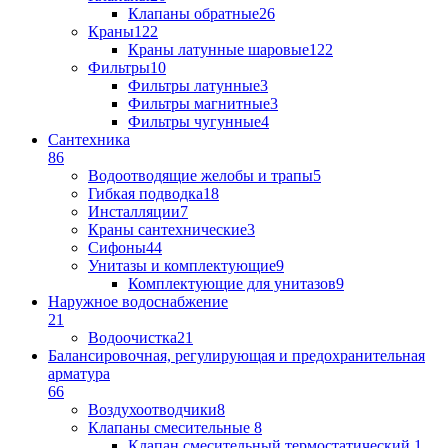
Клапаны обратные
26
Краны
122
Краны латунные шаровые
122
Фильтры
10
Фильтры латунные
3
Фильтры магнитные
3
Фильтры чугунные
4
Сантехника
86
Водоотводящие желобы и трапы
5
Гибкая подводка
18
Инсталляции
7
Краны сантехнические
3
Сифоны
44
Унитазы и комплектующие
9
Комплектующие для унитазов
9
Наружное водоснабжение
21
Водоочистка
21
Балансировочная, регулирующая и предохранительная
арматура
66
Воздухоотводчики
8
Клапаны cмесительные
8
Клапан cмесительный термостатический
1