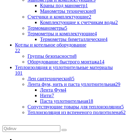
Краны под манометр
1
Манометры технические
8
Счетчики и комплектующие
2
Комплектующие к счетчикам воды
2
Термоманометры
5
Термометры и комплектующие
4
Термометры биметаллические
4
Котлы и котельное оборудование
22
Группы безопасности
8
Оборудование быстрого монтажа
14
Теплоизоляция и уплотнительные материалы
101
Лен сантехнический
5
Лента фум, нить и паста уплотнительная
29
Лента Фум
4
Нити
7
Паста уплотнительная
18
Сопутствующие товары для теплоизоляции
5
Теплоизоляция из вспененого полиэтилена
62