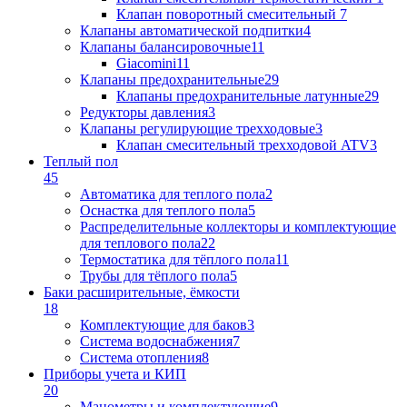
Клапан поворотный cмесительный
7
Клапаны автоматической подпитки
4
Клапаны балансировочные
11
Giacomini
11
Клапаны предохранительные
29
Клапаны предохранительные латунные
29
Редукторы давления
3
Клапаны регулирующие трехходовые
3
Клапан смесительный трехходовой ATV
3
Теплый пол
45
Автоматика для теплого пола
2
Оснастка для теплого пола
5
Распределительные коллекторы и комплектующие
для теплового пола
22
Термостатика для тёплого пола
11
Трубы для тёплого пола
5
Баки расширительные, ёмкости
18
Комплектующие для баков
3
Система водоснабжения
7
Система отопления
8
Приборы учета и КИП
20
Манометры и комплектующие
9