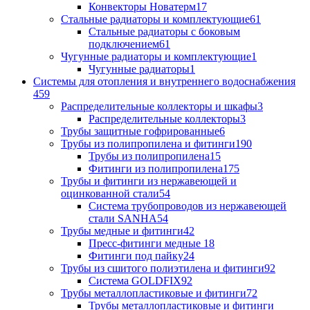
Конвекторы Новатерм
17
Стальные радиаторы и комплектующие
61
Стальные радиаторы с боковым
подключением
61
Чугунные радиаторы и комплектующие
1
Чугунные радиаторы
1
Системы для отопления и внутреннего водоснабжения
459
Распределительные коллекторы и шкафы
3
Распределительные коллекторы
3
Трубы защитные гофрированные
6
Трубы из полипропилена и фитинги
190
Трубы из полипропилена
15
Фитинги из полипропилена
175
Трубы и фитинги из нержавеющей и
оцинкованной стали
54
Система трубопроводов из нержавеющей
стали SANHA
54
Трубы медные и фитинги
42
Пресс-фитинги медные
18
Фитинги под пайку
24
Трубы из сшитого полиэтилена и фитинги
92
Система GOLDFIX
92
Трубы металлопластиковые и фитинги
72
Трубы металлопластиковые и фитинги