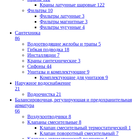
Краны латунные шаровые
122
Фильтры
10
Фильтры латунные
3
Фильтры магнитные
3
Фильтры чугунные
4
Сантехника
86
Водоотводящие желобы и трапы
5
Гибкая подводка
18
Инсталляции
7
Краны сантехнические
3
Сифоны
44
Унитазы и комплектующие
9
Комплектующие для унитазов
9
Наружное водоснабжение
21
Водоочистка
21
Балансировочная, регулирующая и предохранительная
арматура
66
Воздухоотводчики
8
Клапаны cмесительные
8
Клапан cмесительный термостатический
1
Клапан поворотный cмесительный
7
Клапаны автоматической подпитки
4