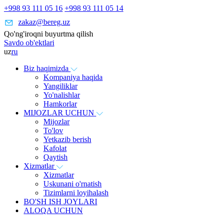
+998 93 111 05 16
+998 93 111 05 14
zakaz@bereg.uz
Qo'ng'iroqni buyurtma qilish
Savdo ob'ektlari
uz
ru
Biz haqimizda
Kompaniya haqida
Yangiliklar
Yo'nalishlar
Hamkorlar
MIJOZLAR UCHUN
Mijozlar
To'lov
Yetkazib berish
Kafolat
Qaytish
Xizmatlar
Xizmatlar
Uskunani o'rnatish
Tizimlarni loyihalash
BO'SH ISH JOYLARI
ALOQA UCHUN