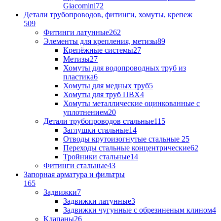
Giacomini
72
Детали трубопроводов, фитинги, хомуты, крепеж
509
Фитинги латунные
262
Элементы для крепления, метизы
89
Крепёжные системы
27
Метизы
27
Хомуты для водопроводных труб из
пластика
6
Хомуты для медных труб
5
Хомуты для труб ПВХ
4
Хомуты металлические оцинкованные с
уплотнением
20
Детали трубопроводов стальные
115
Заглушки стальные
14
Отводы крутоизогнутые стальные
25
Переходы стальные концентрические
62
Тройники стальные
14
Фитинги стальные
43
Запорная арматура и фильтры
165
Задвижки
7
Задвижки латунные
3
Задвижки чугунные с обрезиненым клином
4
Клапаны
26