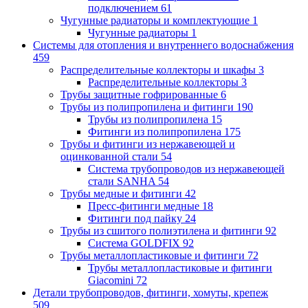
подключением
61
Чугунные радиаторы и комплектующие
1
Чугунные радиаторы
1
Системы для отопления и внутреннего водоснабжения
459
Распределительные коллекторы и шкафы
3
Распределительные коллекторы
3
Трубы защитные гофрированные
6
Трубы из полипропилена и фитинги
190
Трубы из полипропилена
15
Фитинги из полипропилена
175
Трубы и фитинги из нержавеющей и
оцинкованной стали
54
Система трубопроводов из нержавеющей
стали SANHA
54
Трубы медные и фитинги
42
Пресс-фитинги медные
18
Фитинги под пайку
24
Трубы из сшитого полиэтилена и фитинги
92
Система GOLDFIX
92
Трубы металлопластиковые и фитинги
72
Трубы металлопластиковые и фитинги
Giacomini
72
Детали трубопроводов, фитинги, хомуты, крепеж
509