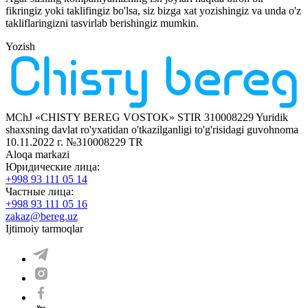
fikringiz yoki taklifingiz bo'lsa, siz bizga xat yozishingiz va unda o'z
takliflaringizni tasvirlab berishingiz mumkin.
Yozish
MChJ «CHISTY BEREG VOSTOK» STIR 310008229
Yuridik
shaxsning davlat ro'yxatidan o'tkazilganligi to'g'risidagi guvohnoma
10.11.2022 г. №310008229
TR
Aloqa markazi
Юридические лица:
+998 93 111 05 14
Частные лица:
+998 93 111 05 16
zakaz@bereg.uz
Ijtimoiy tarmoqlar