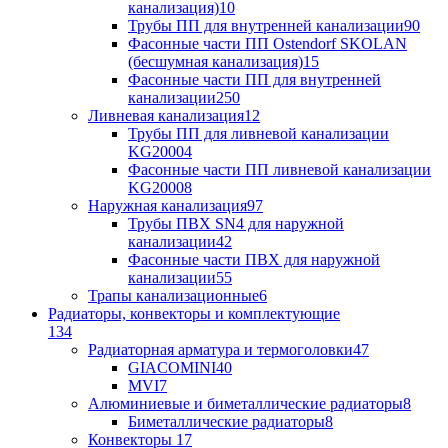
канализация)
10
Трубы ПП для внутренней канализации
90
Фасонные части ПП Ostendorf SKOLAN
(бесшумная канализация)
15
Фасонные части ПП для внутренней
канализации
250
Ливневая канализация
12
Трубы ПП для ливневой канализации
KG2000
4
Фасонные части ПП ливневой канализации
KG2000
8
Наружная канализация
97
Трубы ПВХ SN4 для наружной
канализации
42
Фасонные части ПВХ для наружной
канализации
55
Трапы канализационные
6
Радиаторы, конвекторы и комплектующие
134
Радиаторная арматура и термоголовки
47
GIACOMINI
40
MVI
7
Алюминиевые и биметаллические радиаторы
8
Биметаллические радиаторы
8
Конвекторы
17