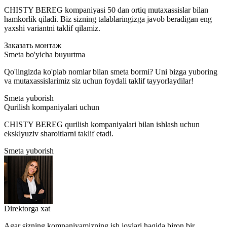
CHISTY BEREG kompaniyasi 50 dan ortiq mutaxassislar bilan
hamkorlik qiladi. Biz sizning talablaringizga javob beradigan eng
yaxshi variantni taklif qilamiz.
Заказать монтаж
Smeta bo'yicha buyurtma
Qo'lingizda ko'plab nomlar bilan smeta bormi? Uni bizga yuboring
va mutaxassislarimiz siz uchun foydali taklif tayyorlaydilar!
Smeta yuborish
Qurilish kompaniyalari uchun
CHISTY BEREG qurilish kompaniyalari bilan ishlash uchun
eksklyuziv sharoitlarni taklif etadi.
Smeta yuborish
Direktorga xat
Agar sizning kompaniyamizning ish joylari haqida biron bir