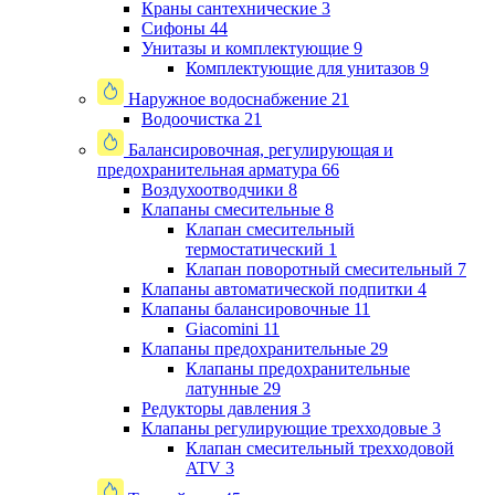
Краны сантехнические
3
Сифоны
44
Унитазы и комплектующие
9
Комплектующие для унитазов
9
Наружное водоснабжение
21
Водоочистка
21
Балансировочная, регулирующая и
предохранительная арматура
66
Воздухоотводчики
8
Клапаны cмесительные
8
Клапан cмесительный
термостатический
1
Клапан поворотный cмесительный
7
Клапаны автоматической подпитки
4
Клапаны балансировочные
11
Giacomini
11
Клапаны предохранительные
29
Клапаны предохранительные
латунные
29
Редукторы давления
3
Клапаны регулирующие трехходовые
3
Клапан смесительный трехходовой
ATV
3