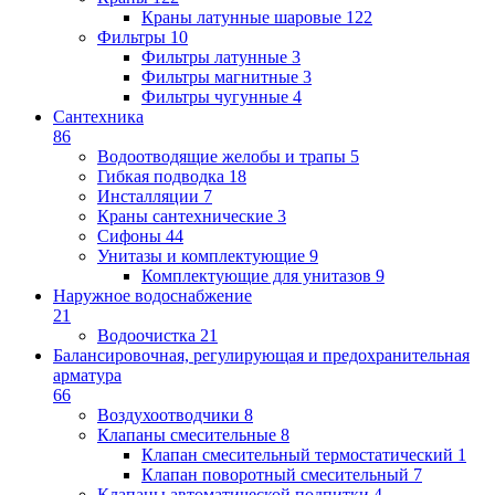
Краны латунные шаровые
122
Фильтры
10
Фильтры латунные
3
Фильтры магнитные
3
Фильтры чугунные
4
Сантехника
86
Водоотводящие желобы и трапы
5
Гибкая подводка
18
Инсталляции
7
Краны сантехнические
3
Сифоны
44
Унитазы и комплектующие
9
Комплектующие для унитазов
9
Наружное водоснабжение
21
Водоочистка
21
Балансировочная, регулирующая и предохранительная
арматура
66
Воздухоотводчики
8
Клапаны cмесительные
8
Клапан cмесительный термостатический
1
Клапан поворотный cмесительный
7
Клапаны автоматической подпитки
4