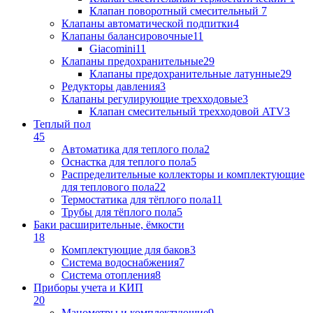
Клапан поворотный cмесительный
7
Клапаны автоматической подпитки
4
Клапаны балансировочные
11
Giacomini
11
Клапаны предохранительные
29
Клапаны предохранительные латунные
29
Редукторы давления
3
Клапаны регулирующие трехходовые
3
Клапан смесительный трехходовой ATV
3
Теплый пол
45
Автоматика для теплого пола
2
Оснастка для теплого пола
5
Распределительные коллекторы и комплектующие
для теплового пола
22
Термостатика для тёплого пола
11
Трубы для тёплого пола
5
Баки расширительные, ёмкости
18
Комплектующие для баков
3
Система водоснабжения
7
Система отопления
8
Приборы учета и КИП
20
Манометры и комплектующие
9