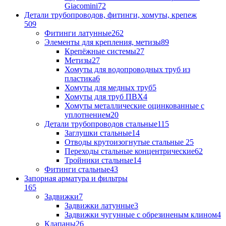
Giacomini
72
Детали трубопроводов, фитинги, хомуты, крепеж
509
Фитинги латунные
262
Элементы для крепления, метизы
89
Крепёжные системы
27
Метизы
27
Хомуты для водопроводных труб из
пластика
6
Хомуты для медных труб
5
Хомуты для труб ПВХ
4
Хомуты металлические оцинкованные с
уплотнением
20
Детали трубопроводов стальные
115
Заглушки стальные
14
Отводы крутоизогнутые стальные
25
Переходы стальные концентрические
62
Тройники стальные
14
Фитинги стальные
43
Запорная арматура и фильтры
165
Задвижки
7
Задвижки латунные
3
Задвижки чугунные с обрезиненым клином
4
Клапаны
26