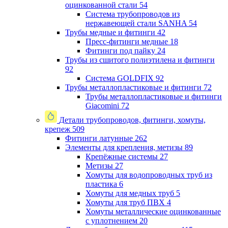
оцинкованной стали
54
Система трубопроводов из
нержавеющей стали SANHA
54
Трубы медные и фитинги
42
Пресс-фитинги медные
18
Фитинги под пайку
24
Трубы из сшитого полиэтилена и фитинги
92
Система GOLDFIX
92
Трубы металлопластиковые и фитинги
72
Трубы металлопластиковые и фитинги
Giacomini
72
Детали трубопроводов, фитинги, хомуты,
крепеж
509
Фитинги латунные
262
Элементы для крепления, метизы
89
Крепёжные системы
27
Метизы
27
Хомуты для водопроводных труб из
пластика
6
Хомуты для медных труб
5
Хомуты для труб ПВХ
4
Хомуты металлические оцинкованные
с уплотнением
20