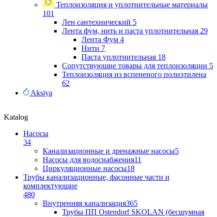
Теплоизоляция и уплотнительные материалы
101
Лен сантехнический
5
Лента фум, нить и паста уплотнительная
29
Лента Фум
4
Нити
7
Паста уплотнительная
18
Сопутствующие товары для теплоизоляции
5
Теплоизоляция из вспененого полиэтилена
62
Aksiya
Katalog
Насосы
34
Канализационные и дренажные насосы
5
Насосы для водоснабжения
11
Циркуляционные насосы
18
Трубы канализационные, фасонные части и
комплектующие
480
Внутренняя канализация
365
Трубы ПП Ostendorf SKOLAN (бесшумная