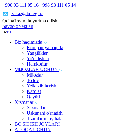
+998 93 111 05 16
+998 93 111 05 14
zakaz@bereg.uz
Qo'ng'iroqni buyurtma qilish
Savdo ob'ektlari
uz
ru
Biz haqimizda
Kompaniya haqida
Yangiliklar
Yo'nalishlar
Hamkorlar
MIJOZLAR UCHUN
Mijozlar
To'lov
Yetkazib berish
Kafolat
Qaytish
Xizmatlar
Xizmatlar
Uskunani o'rnatish
Tizimlarni loyihalash
BO'SH ISH JOYLARI
ALOQA UCHUN