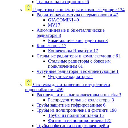
Трапы канализационные
6
Радиаторы, конвекторы и комплектующие
134
Радиаторная арматура и термоголовки
47
GIACOMINI
40
MVI
7
Алюминиевые и биметаллические
радиаторы
8
Биметаллические радиаторы
8
Конвекторы
17
Конвекторы Новатерм
17
Стальные радиаторы и комплектующие
61
Стальные радиаторы с боковым
подключением
61
Чугунные радиаторы и комплектующие
1
Чугунные радиаторы
1
Системы для отопления и внутреннего
водоснабжения
459
Распределительные коллекторы и шкафы
3
Распределительные коллекторы
3
Трубы защитные гофрированные
6
Трубы из полипропилена и фитинги
190
Трубы из полипропилена
15
Фитинги из полипропилена
175
Трубы и фитинги из нержавеющей и