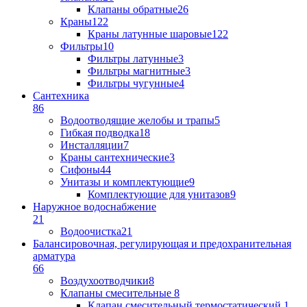
Клапаны обратные
26
Краны
122
Краны латунные шаровые
122
Фильтры
10
Фильтры латунные
3
Фильтры магнитные
3
Фильтры чугунные
4
Сантехника
86
Водоотводящие желобы и трапы
5
Гибкая подводка
18
Инсталляции
7
Краны сантехнические
3
Сифоны
44
Унитазы и комплектующие
9
Комплектующие для унитазов
9
Наружное водоснабжение
21
Водоочистка
21
Балансировочная, регулирующая и предохранительная
арматура
66
Воздухоотводчики
8
Клапаны cмесительные
8
Клапан cмесительный термостатический
1