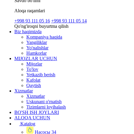
Savdo bo'limi
Aloqa raqamlari
+998 93 111 05 16
+998 93 111 05 14
Qo'ng'iroqni buyurtma qilish
Biz haqimizda
Kompaniya haqida
Yangiliklar
Yo'nalishlar
Hamkorlar
MIJOZLAR UCHUN
Mijozlar
To'lov
Yetkazib berish
Kafolat
Qaytish
Xizmatlar
Xizmatlar
Uskunani o'rnatish
Tizimlarni loyihalash
BO'SH ISH JOYLARI
ALOQA UCHUN
Katalog
Насосы
34