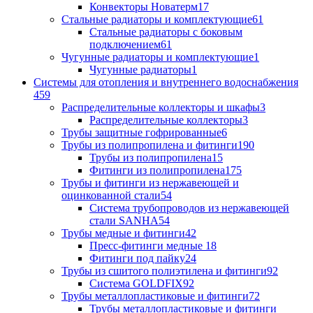
Конвекторы Новатерм
17
Стальные радиаторы и комплектующие
61
Стальные радиаторы с боковым
подключением
61
Чугунные радиаторы и комплектующие
1
Чугунные радиаторы
1
Системы для отопления и внутреннего водоснабжения
459
Распределительные коллекторы и шкафы
3
Распределительные коллекторы
3
Трубы защитные гофрированные
6
Трубы из полипропилена и фитинги
190
Трубы из полипропилена
15
Фитинги из полипропилена
175
Трубы и фитинги из нержавеющей и
оцинкованной стали
54
Система трубопроводов из нержавеющей
стали SANHA
54
Трубы медные и фитинги
42
Пресс-фитинги медные
18
Фитинги под пайку
24
Трубы из сшитого полиэтилена и фитинги
92
Система GOLDFIX
92
Трубы металлопластиковые и фитинги
72
Трубы металлопластиковые и фитинги