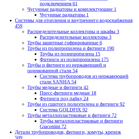
подключением
61
Чугунные радиаторы и комплектующие
1
Чугунные радиаторы
1
Системы для отопления и внутреннего водоснабжения
459
Распределительные коллекторы и шкафы
3
Распределительные коллекторы
3
Трубы защитные гофрированные
6
Трубы из полипропилена и фитинги
190
Трубы из полипропилена
15
Фитинги из полипропилена
175
Трубы и фитинги из нержавеющей и
оцинкованной стали
54
Система трубопроводов из нержавеющей
стали SANHA
54
Трубы медные и фитинги
42
Пресс-фитинги медные
18
Фитинги под пайку
24
Трубы из сшитого полиэтилена и фитинги
92
Система GOLDFIX
92
Трубы металлопластиковые и фитинги
72
Трубы металлопластиковые и фитинги
Giacomini
72
Детали трубопроводов, фитинги, хомуты, крепеж
509