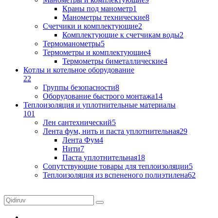
Краны под манометр
1
Манометры технические
8
Счетчики и комплектующие
2
Комплектующие к счетчикам воды
2
Термоманометры
5
Термометры и комплектующие
4
Термометры биметаллические
4
Котлы и котельное оборудование
22
Группы безопасности
8
Оборудование быстрого монтажа
14
Теплоизоляция и уплотнительные материалы
101
Лен сантехнический
5
Лента фум, нить и паста уплотнительная
29
Лента Фум
4
Нити
7
Паста уплотнительная
18
Сопутствующие товары для теплоизоляции
5
Теплоизоляция из вспененого полиэтилена
62