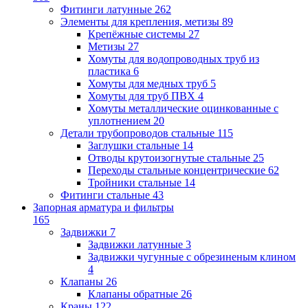
Фитинги латунные
262
Элементы для крепления, метизы
89
Крепёжные системы
27
Метизы
27
Хомуты для водопроводных труб из
пластика
6
Хомуты для медных труб
5
Хомуты для труб ПВХ
4
Хомуты металлические оцинкованные с
уплотнением
20
Детали трубопроводов стальные
115
Заглушки стальные
14
Отводы крутоизогнутые стальные
25
Переходы стальные концентрические
62
Тройники стальные
14
Фитинги стальные
43
Запорная арматура и фильтры
165
Задвижки
7
Задвижки латунные
3
Задвижки чугунные с обрезиненым клином
4
Клапаны
26
Клапаны обратные
26
Краны
122