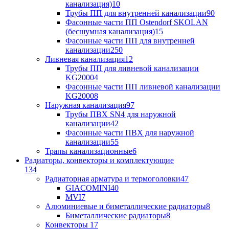
канализация)
10
Трубы ПП для внутренней канализации
90
Фасонные части ПП Ostendorf SKOLAN
(бесшумная канализация)
15
Фасонные части ПП для внутренней
канализации
250
Ливневая канализация
12
Трубы ПП для ливневой канализации
KG2000
4
Фасонные части ПП ливневой канализации
KG2000
8
Наружная канализация
97
Трубы ПВХ SN4 для наружной
канализации
42
Фасонные части ПВХ для наружной
канализации
55
Трапы канализационные
6
Радиаторы, конвекторы и комплектующие
134
Радиаторная арматура и термоголовки
47
GIACOMINI
40
MVI
7
Алюминиевые и биметаллические радиаторы
8
Биметаллические радиаторы
8
Конвекторы
17