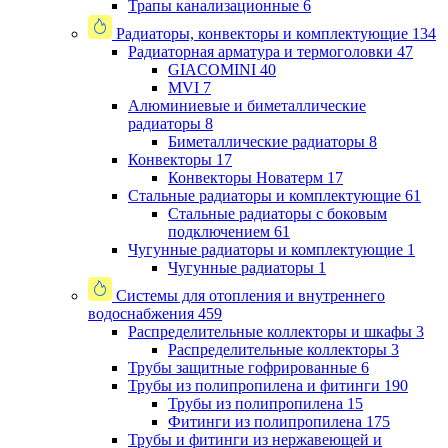
Трапы канализационные
6
Радиаторы, конвекторы и комплектующие
134
Радиаторная арматура и термоголовки
47
GIACOMINI
40
MVI
7
Алюминиевые и биметаллические
радиаторы
8
Биметаллические радиаторы
8
Конвекторы
17
Конвекторы Новатерм
17
Стальные радиаторы и комплектующие
61
Стальные радиаторы с боковым
подключением
61
Чугунные радиаторы и комплектующие
1
Чугунные радиаторы
1
Системы для отопления и внутреннего
водоснабжения
459
Распределительные коллекторы и шкафы
3
Распределительные коллекторы
3
Трубы защитные гофрированные
6
Трубы из полипропилена и фитинги
190
Трубы из полипропилена
15
Фитинги из полипропилена
175
Трубы и фитинги из нержавеющей и