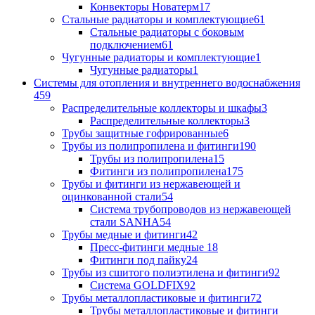
Конвекторы Новатерм
17
Стальные радиаторы и комплектующие
61
Стальные радиаторы с боковым
подключением
61
Чугунные радиаторы и комплектующие
1
Чугунные радиаторы
1
Системы для отопления и внутреннего водоснабжения
459
Распределительные коллекторы и шкафы
3
Распределительные коллекторы
3
Трубы защитные гофрированные
6
Трубы из полипропилена и фитинги
190
Трубы из полипропилена
15
Фитинги из полипропилена
175
Трубы и фитинги из нержавеющей и
оцинкованной стали
54
Система трубопроводов из нержавеющей
стали SANHA
54
Трубы медные и фитинги
42
Пресс-фитинги медные
18
Фитинги под пайку
24
Трубы из сшитого полиэтилена и фитинги
92
Система GOLDFIX
92
Трубы металлопластиковые и фитинги
72
Трубы металлопластиковые и фитинги