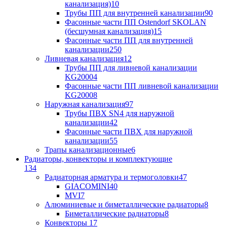
канализация)
10
Трубы ПП для внутренней канализации
90
Фасонные части ПП Ostendorf SKOLAN
(бесшумная канализация)
15
Фасонные части ПП для внутренней
канализации
250
Ливневая канализация
12
Трубы ПП для ливневой канализации
KG2000
4
Фасонные части ПП ливневой канализации
KG2000
8
Наружная канализация
97
Трубы ПВХ SN4 для наружной
канализации
42
Фасонные части ПВХ для наружной
канализации
55
Трапы канализационные
6
Радиаторы, конвекторы и комплектующие
134
Радиаторная арматура и термоголовки
47
GIACOMINI
40
MVI
7
Алюминиевые и биметаллические радиаторы
8
Биметаллические радиаторы
8
Конвекторы
17