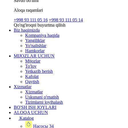
Savdo bo'limi
Aloqa raqamlari
+998 93 111 05 16
+998 93 111 05 14
Qo'ng'iroqni buyurtma qilish
Biz haqimizda
Kompaniya haqida
Yangiliklar
Yo'nalishlar
Hamkorlar
MIJOZLAR UCHUN
Mijozlar
To'lov
Yetkazib berish
Kafolat
Qaytish
Xizmatlar
Xizmatlar
Uskunani o'rnatish
Tizimlarni loyihalash
BO'SH ISH JOYLARI
ALOQA UCHUN
Katalog
Насосы
34