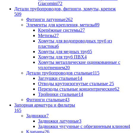
Giacomini
72
Детали трубопроводов, фитинги, хомуты, крепеж
509
Фитинги латунные
262
Элементы для крепления, метизы
89
Крепёжные системы
27
Метизы
27
Хомуты для водопроводных труб из
пластика
6
Хомуты для медных труб
5
Хомуты для труб ПВХ
4
Хомуты металлические оцинкованные с
уплотнением
20
Детали трубопроводов стальные
115
Заглушки стальные
14
Отводы крутоизогнутые стальные
25
Переходы стальные концентрические
62
Тройники стальные
14
Фитинги стальные
43
Запорная арматура и фильтры
165
Задвижки
7
Задвижки латунные
3
Задвижки чугунные с обрезиненым клином
4
Клапаны
26