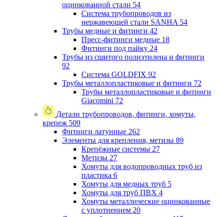
оцинкованной стали
54
Система трубопроводов из
нержавеющей стали SANHA
54
Трубы медные и фитинги
42
Пресс-фитинги медные
18
Фитинги под пайку
24
Трубы из сшитого полиэтилена и фитинги
92
Система GOLDFIX
92
Трубы металлопластиковые и фитинги
72
Трубы металлопластиковые и фитинги
Giacomini
72
Детали трубопроводов, фитинги, хомуты,
крепеж
509
Фитинги латунные
262
Элементы для крепления, метизы
89
Крепёжные системы
27
Метизы
27
Хомуты для водопроводных труб из
пластика
6
Хомуты для медных труб
5
Хомуты для труб ПВХ
4
Хомуты металлические оцинкованные
с уплотнением
20