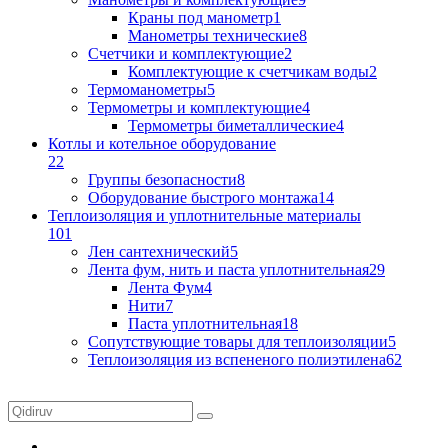
Краны под манометр
1
Манометры технические
8
Счетчики и комплектующие
2
Комплектующие к счетчикам воды
2
Термоманометры
5
Термометры и комплектующие
4
Термометры биметаллические
4
Котлы и котельное оборудование
22
Группы безопасности
8
Оборудование быстрого монтажа
14
Теплоизоляция и уплотнительные материалы
101
Лен сантехнический
5
Лента фум, нить и паста уплотнительная
29
Лента Фум
4
Нити
7
Паста уплотнительная
18
Сопутствующие товары для теплоизоляции
5
Теплоизоляция из вспененого полиэтилена
62