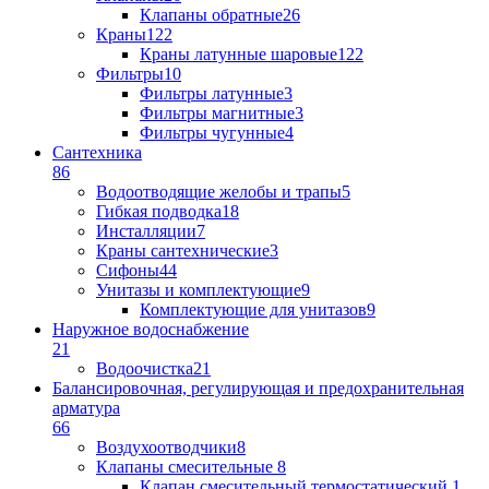
Клапаны обратные
26
Краны
122
Краны латунные шаровые
122
Фильтры
10
Фильтры латунные
3
Фильтры магнитные
3
Фильтры чугунные
4
Сантехника
86
Водоотводящие желобы и трапы
5
Гибкая подводка
18
Инсталляции
7
Краны сантехнические
3
Сифоны
44
Унитазы и комплектующие
9
Комплектующие для унитазов
9
Наружное водоснабжение
21
Водоочистка
21
Балансировочная, регулирующая и предохранительная
арматура
66
Воздухоотводчики
8
Клапаны cмесительные
8
Клапан cмесительный термостатический
1