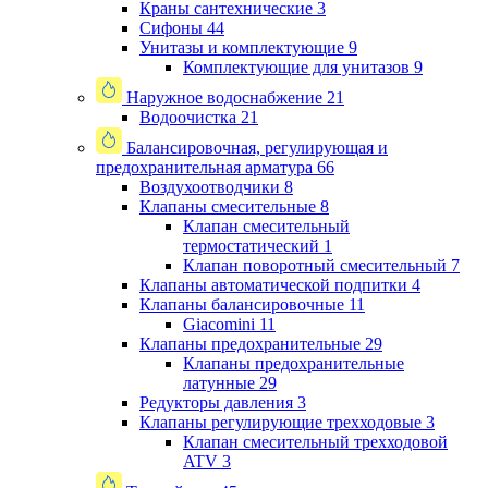
Краны сантехнические
3
Сифоны
44
Унитазы и комплектующие
9
Комплектующие для унитазов
9
Наружное водоснабжение
21
Водоочистка
21
Балансировочная, регулирующая и
предохранительная арматура
66
Воздухоотводчики
8
Клапаны cмесительные
8
Клапан cмесительный
термостатический
1
Клапан поворотный cмесительный
7
Клапаны автоматической подпитки
4
Клапаны балансировочные
11
Giacomini
11
Клапаны предохранительные
29
Клапаны предохранительные
латунные
29
Редукторы давления
3
Клапаны регулирующие трехходовые
3
Клапан смесительный трехходовой
ATV
3