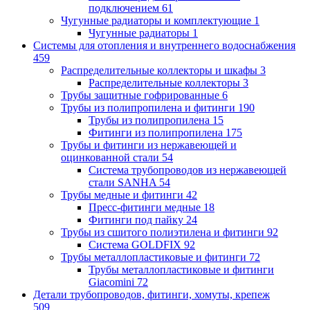
подключением
61
Чугунные радиаторы и комплектующие
1
Чугунные радиаторы
1
Системы для отопления и внутреннего водоснабжения
459
Распределительные коллекторы и шкафы
3
Распределительные коллекторы
3
Трубы защитные гофрированные
6
Трубы из полипропилена и фитинги
190
Трубы из полипропилена
15
Фитинги из полипропилена
175
Трубы и фитинги из нержавеющей и
оцинкованной стали
54
Система трубопроводов из нержавеющей
стали SANHA
54
Трубы медные и фитинги
42
Пресс-фитинги медные
18
Фитинги под пайку
24
Трубы из сшитого полиэтилена и фитинги
92
Система GOLDFIX
92
Трубы металлопластиковые и фитинги
72
Трубы металлопластиковые и фитинги
Giacomini
72
Детали трубопроводов, фитинги, хомуты, крепеж
509