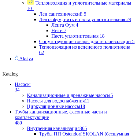
Теплоизоляция и уплотнительные материалы
101
Лен сантехнический
5
Лента фум, нить и паста уплотнительная
29
Лента Фум
4
Нити
7
Паста уплотнительная
18
Сопутствующие товары для теплоизоляции
5
Теплоизоляция из вспененого полиэтилена
62
Aksiya
Katalog
Насосы
34
Канализационные и дренажные насосы
5
Насосы для водоснабжения
11
Циркуляционные насосы
18
Трубы канализационные, фасонные части и
комплектующие
480
Внутренняя канализация
365
Трубы ПП Ostendorf SKOLAN (бесшумная