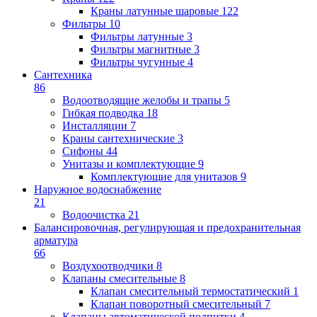
Краны латунные шаровые
122
Фильтры
10
Фильтры латунные
3
Фильтры магнитные
3
Фильтры чугунные
4
Сантехника
86
Водоотводящие желобы и трапы
5
Гибкая подводка
18
Инсталляции
7
Краны сантехнические
3
Сифоны
44
Унитазы и комплектующие
9
Комплектующие для унитазов
9
Наружное водоснабжение
21
Водоочистка
21
Балансировочная, регулирующая и предохранительная
арматура
66
Воздухоотводчики
8
Клапаны cмесительные
8
Клапан cмесительный термостатический
1
Клапан поворотный cмесительный
7
Клапаны автоматической подпитки
4