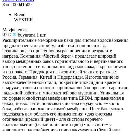
Kod: 00041509
Brend
WESTER
Mavjud emas
buyurtma 1 шт
Расширительные мембранные баки для систем водоснабжения
предназначены для приема избытка теплоносителя,
возникающего при тепловом расширении в результате
нагрева. Компания «Чистый берег» предлагает широкий
выбор мембранных баков горизонтального и вертикального
типа, настенного и напольного вида монтажа, с креплениями
и на ножках. Продукция изготовителей таких стран как:
Россия, Германия, Китай и Нидерланды. Изготовление из
высококачественной стали, покрытие эпоксидной краской
снаружи, защита стенок от проникающей коррозии –гарантия
надежной работы и многолетней эксплуатации. Уникальная
по форме и свойствам мембрана типа EPDM, применяемая в
баках, позволяет использовать по максимуму всю емкость
бака, избегая растяжения самой мембраны. Цвет бака может
подсказать вам область его применения: • для системы
отопления (красный цвет) • для системы горячего
водоснабжения (белый или синий цвет) • для системы
холодного водоснабжения - гидроаккумулятор (белый или