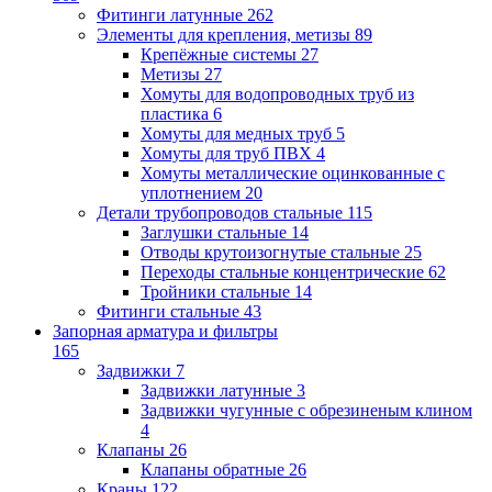
Фитинги латунные
262
Элементы для крепления, метизы
89
Крепёжные системы
27
Метизы
27
Хомуты для водопроводных труб из
пластика
6
Хомуты для медных труб
5
Хомуты для труб ПВХ
4
Хомуты металлические оцинкованные с
уплотнением
20
Детали трубопроводов стальные
115
Заглушки стальные
14
Отводы крутоизогнутые стальные
25
Переходы стальные концентрические
62
Тройники стальные
14
Фитинги стальные
43
Запорная арматура и фильтры
165
Задвижки
7
Задвижки латунные
3
Задвижки чугунные с обрезиненым клином
4
Клапаны
26
Клапаны обратные
26
Краны
122