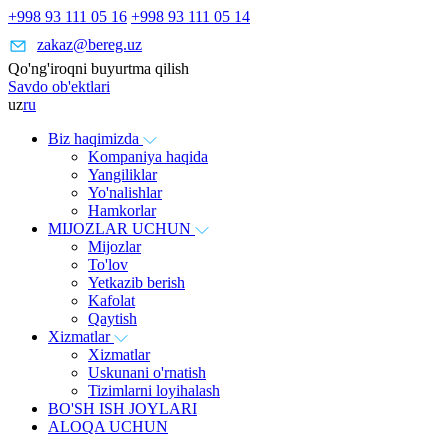
+998 93 111 05 16
+998 93 111 05 14
zakaz@bereg.uz
Qo'ng'iroqni buyurtma qilish
Savdo ob'ektlari
uz
ru
Biz haqimizda
Kompaniya haqida
Yangiliklar
Yo'nalishlar
Hamkorlar
MIJOZLAR UCHUN
Mijozlar
To'lov
Yetkazib berish
Kafolat
Qaytish
Xizmatlar
Xizmatlar
Uskunani o'rnatish
Tizimlarni loyihalash
BO'SH ISH JOYLARI
ALOQA UCHUN