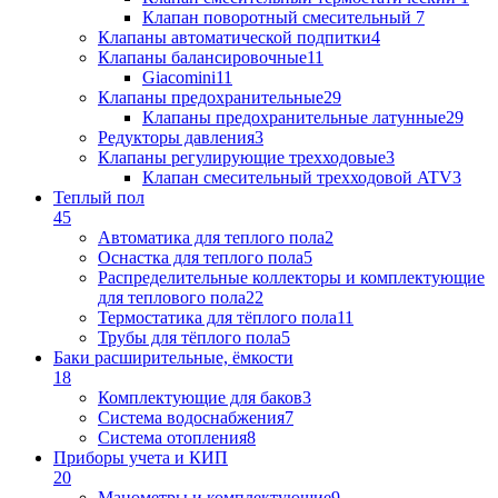
Клапан поворотный cмесительный
7
Клапаны автоматической подпитки
4
Клапаны балансировочные
11
Giacomini
11
Клапаны предохранительные
29
Клапаны предохранительные латунные
29
Редукторы давления
3
Клапаны регулирующие трехходовые
3
Клапан смесительный трехходовой ATV
3
Теплый пол
45
Автоматика для теплого пола
2
Оснастка для теплого пола
5
Распределительные коллекторы и комплектующие
для теплового пола
22
Термостатика для тёплого пола
11
Трубы для тёплого пола
5
Баки расширительные, ёмкости
18
Комплектующие для баков
3
Система водоснабжения
7
Система отопления
8
Приборы учета и КИП
20
Манометры и комплектующие
9