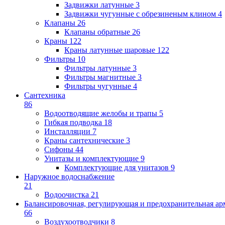
Задвижки латунные
3
Задвижки чугунные с обрезиненым клином
4
Клапаны
26
Клапаны обратные
26
Краны
122
Краны латунные шаровые
122
Фильтры
10
Фильтры латунные
3
Фильтры магнитные
3
Фильтры чугунные
4
Сантехника
86
Водоотводящие желобы и трапы
5
Гибкая подводка
18
Инсталляции
7
Краны сантехнические
3
Сифоны
44
Унитазы и комплектующие
9
Комплектующие для унитазов
9
Наружное водоснабжение
21
Водоочистка
21
Балансировочная, регулирующая и предохранительная ар
66
Воздухоотводчики
8