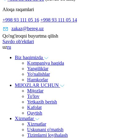
Aloqa raqamlari
+998 93 111 05 16
+998 93 111 05 14
zakaz@bereg.uz
Qo'ng'iroqni buyurtma qilish
Savdo ob'ektlari
uz
ru
Biz haqimizda
Kompaniya haqida
Yangiliklar
Yo'nalishlar
Hamkorlar
MIJOZLAR UCHUN
Mijozlar
To'lov
Yetkazib berish
Kafolat
Qaytish
Xizmatlar
Xizmatlar
Uskunani o'rnatish
Tizimlarni loyihalash