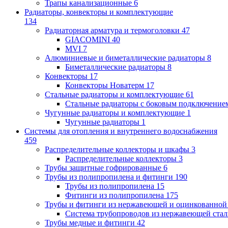
Трапы канализационные
6
Радиаторы, конвекторы и комплектующие
134
Радиаторная арматура и термоголовки
47
GIACOMINI
40
MVI
7
Алюминиевые и биметаллические радиаторы
8
Биметаллические радиаторы
8
Конвекторы
17
Конвекторы Новатерм
17
Стальные радиаторы и комплектующие
61
Стальные радиаторы с боковым подключение
Чугунные радиаторы и комплектующие
1
Чугунные радиаторы
1
Системы для отопления и внутреннего водоснабжения
459
Распределительные коллекторы и шкафы
3
Распределительные коллекторы
3
Трубы защитные гофрированные
6
Трубы из полипропилена и фитинги
190
Трубы из полипропилена
15
Фитинги из полипропилена
175
Трубы и фитинги из нержавеющей и оцинкованной
Система трубопроводов из нержавеющей ст
Трубы медные и фитинги
42