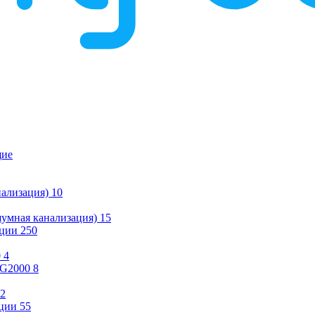
щие
ализация)
10
умная канализация)
15
ации
250
0
4
KG2000
8
2
ции
55