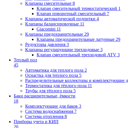
Клапаны cмесительные
8
Клапан cмесительный термостатический
1
Клапан поворотный cмесительный
7
Клапаны автоматической подпитки
4
Клапаны балансировочные
11
Giacomini
11
Клапаны предохранительные
29
Клапаны предохранительные латунные
29
Редукторы давления
3
Клапаны регулирующие трехходовые
3
Клапан смесительный трехходовой ATV
3
Теплый пол
45
Автоматика для теплого пола
2
Оснастка для теплого пола
5
Распределительные коллекторы и комплектующие д
Термостатика для тёплого пола
11
Трубы для тёплого пола
5
Баки расширительные, ёмкости
18
Комплектующие для баков
3
Система водоснабжения
7
Система отопления
8
Приборы учета и КИП
20