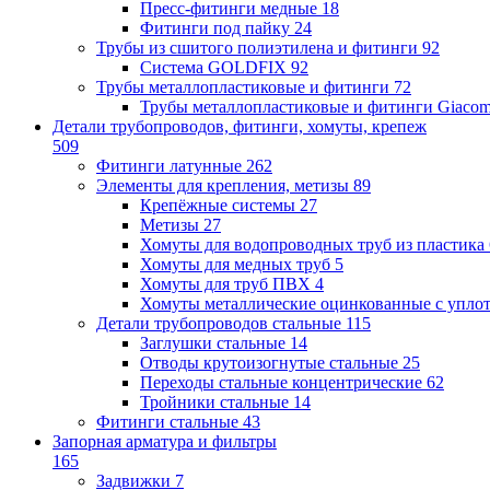
Пресс-фитинги медные
18
Фитинги под пайку
24
Трубы из сшитого полиэтилена и фитинги
92
Система GOLDFIX
92
Трубы металлопластиковые и фитинги
72
Трубы металлопластиковые и фитинги Giacom
Детали трубопроводов, фитинги, хомуты, крепеж
509
Фитинги латунные
262
Элементы для крепления, метизы
89
Крепёжные системы
27
Метизы
27
Хомуты для водопроводных труб из пластика
Хомуты для медных труб
5
Хомуты для труб ПВХ
4
Хомуты металлические оцинкованные с упло
Детали трубопроводов стальные
115
Заглушки стальные
14
Отводы крутоизогнутые стальные
25
Переходы стальные концентрические
62
Тройники стальные
14
Фитинги стальные
43
Запорная арматура и фильтры
165
Задвижки
7