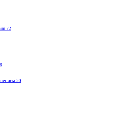
ini
72
6
тнением
20