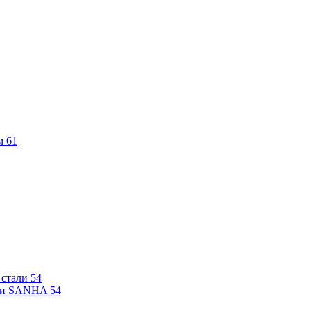
м
61
 стали
54
али SANHA
54