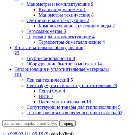
Манометры и комплектующие
9
Краны под манометр
1
Манометры технические
8
Счетчики и комплектующие
2
Комплектующие к счетчикам воды
2
Термоманометры
5
Термометры и комплектующие
4
Термометры биметаллические
4
Котлы и котельное оборудование
22
Группы безопасности
8
Оборудование быстрого монтажа
14
Теплоизоляция и уплотнительные материалы
101
Лен сантехнический
5
Лента фум, нить и паста уплотнительная
29
Лента Фум
4
Нити
7
Паста уплотнительная
18
Сопутствующие товары для теплоизоляции
5
Теплоизоляция из вспененого полиэтилена
62
+998 93 111 05 16
(Savdo bo'limi)