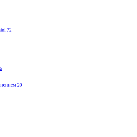
ini
72
6
тнением
20