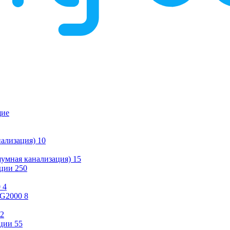
щие
ализация)
10
умная канализация)
15
ации
250
0
4
KG2000
8
2
ции
55