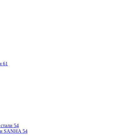
м
61
 стали
54
али SANHA
54