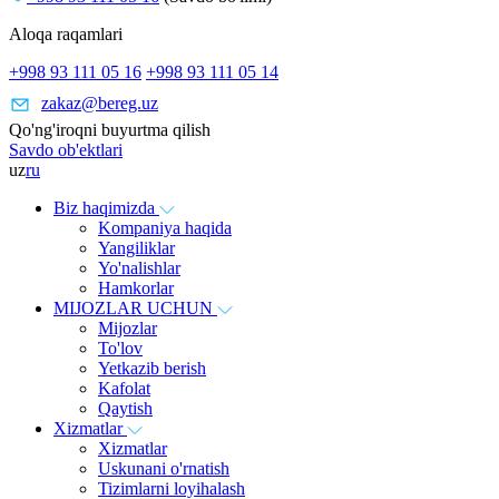
Aloqa raqamlari
+998 93 111 05 16
+998 93 111 05 14
zakaz@bereg.uz
Qo'ng'iroqni buyurtma qilish
Savdo ob'ektlari
uz
ru
Biz haqimizda
Kompaniya haqida
Yangiliklar
Yo'nalishlar
Hamkorlar
MIJOZLAR UCHUN
Mijozlar
To'lov
Yetkazib berish
Kafolat
Qaytish
Xizmatlar
Xizmatlar
Uskunani o'rnatish
Tizimlarni loyihalash