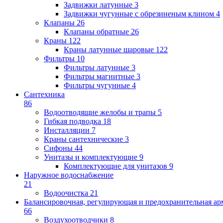
Задвижки латунные
3
Задвижки чугунные с обрезиненым клином
4
Клапаны
26
Клапаны обратные
26
Краны
122
Краны латунные шаровые
122
Фильтры
10
Фильтры латунные
3
Фильтры магнитные
3
Фильтры чугунные
4
Сантехника
86
Водоотводящие желобы и трапы
5
Гибкая подводка
18
Инсталляции
7
Краны сантехнические
3
Сифоны
44
Унитазы и комплектующие
9
Комплектующие для унитазов
9
Наружное водоснабжение
21
Водоочистка
21
Балансировочная, регулирующая и предохранительная ар
66
Воздухоотводчики
8