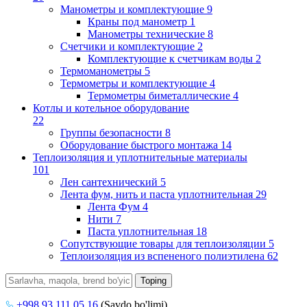
Манометры и комплектующие
9
Краны под манометр
1
Манометры технические
8
Счетчики и комплектующие
2
Комплектующие к счетчикам воды
2
Термоманометры
5
Термометры и комплектующие
4
Термометры биметаллические
4
Котлы и котельное оборудование
22
Группы безопасности
8
Оборудование быстрого монтажа
14
Теплоизоляция и уплотнительные материалы
101
Лен сантехнический
5
Лента фум, нить и паста уплотнительная
29
Лента Фум
4
Нити
7
Паста уплотнительная
18
Сопутствующие товары для теплоизоляции
5
Теплоизоляция из вспененого полиэтилена
62
+998 93 111 05 16
(Savdo bo'limi)