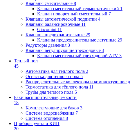
Клапаны cмесительные
8
Клапан cмесительный термостатический
1
Клапан поворотный cмесительный
7
Клапаны автоматической подпитки
4
Клапаны балансировочные
11
Giacomini
11
Клапаны предохранительные
29
Клапаны предохранительные латунные
29
Редукторы давления
3
Клапаны регулирующие трехходовые
3
Клапан смесительный трехходовой ATV
3
Теплый пол
45
Автоматика для теплого пола
2
Оснастка для теплого пола
5
Распределительные коллекторы и комплектующие д
Термостатика для тёплого пола
11
Трубы для тёплого пола
5
Баки расширительные, ёмкости
18
Комплектующие для баков
3
Система водоснабжения
7
Система отопления
8
Приборы учета и КИП
20