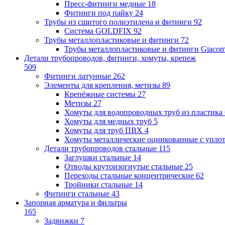
Пресс-фитинги медные
18
Фитинги под пайку
24
Трубы из сшитого полиэтилена и фитинги
92
Система GOLDFIX
92
Трубы металлопластиковые и фитинги
72
Трубы металлопластиковые и фитинги Giacom
Детали трубопроводов, фитинги, хомуты, крепеж
509
Фитинги латунные
262
Элементы для крепления, метизы
89
Крепёжные системы
27
Метизы
27
Хомуты для водопроводных труб из пластика
Хомуты для медных труб
5
Хомуты для труб ПВХ
4
Хомуты металлические оцинкованные с упло
Детали трубопроводов стальные
115
Заглушки стальные
14
Отводы крутоизогнутые стальные
25
Переходы стальные концентрические
62
Тройники стальные
14
Фитинги стальные
43
Запорная арматура и фильтры
165
Задвижки
7