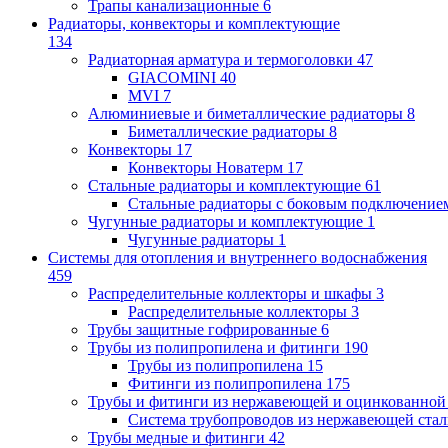
Трапы канализационные
6
Радиаторы, конвекторы и комплектующие
134
Радиаторная арматура и термоголовки
47
GIACOMINI
40
MVI
7
Алюминиевые и биметаллические радиаторы
8
Биметаллические радиаторы
8
Конвекторы
17
Конвекторы Новатерм
17
Стальные радиаторы и комплектующие
61
Стальные радиаторы с боковым подключение
Чугунные радиаторы и комплектующие
1
Чугунные радиаторы
1
Системы для отопления и внутреннего водоснабжения
459
Распределительные коллекторы и шкафы
3
Распределительные коллекторы
3
Трубы защитные гофрированные
6
Трубы из полипропилена и фитинги
190
Трубы из полипропилена
15
Фитинги из полипропилена
175
Трубы и фитинги из нержавеющей и оцинкованной
Система трубопроводов из нержавеющей ст
Трубы медные и фитинги
42