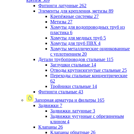
крепеж
509
Фитинги латунные
262
Элементы для крепления, метизы
89
Крепёжные системы
27
Метизы
27
Хомуты для водопроводных труб из
пластика
6
Хомуты для медных труб
5
Хомуты для труб ПВХ
4
Хомуты металлические оцинкованные
с уплотнением
20
Детали трубопроводов стальные
115
Заглушки стальные
14
Отводы крутоизогнутые стальные
25
Переходы стальные концентрические
62
Тройники стальные
14
Фитинги стальные
43
Запорная арматура и фильтры
165
Задвижки
7
Задвижки латунные
3
Задвижки чугунные с обрезиненым
клином
4
Клапаны
26
Клапаны обратные
26