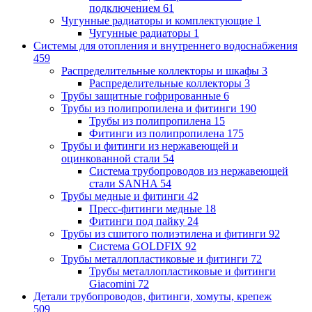
подключением
61
Чугунные радиаторы и комплектующие
1
Чугунные радиаторы
1
Системы для отопления и внутреннего водоснабжения
459
Распределительные коллекторы и шкафы
3
Распределительные коллекторы
3
Трубы защитные гофрированные
6
Трубы из полипропилена и фитинги
190
Трубы из полипропилена
15
Фитинги из полипропилена
175
Трубы и фитинги из нержавеющей и
оцинкованной стали
54
Система трубопроводов из нержавеющей
стали SANHA
54
Трубы медные и фитинги
42
Пресс-фитинги медные
18
Фитинги под пайку
24
Трубы из сшитого полиэтилена и фитинги
92
Система GOLDFIX
92
Трубы металлопластиковые и фитинги
72
Трубы металлопластиковые и фитинги
Giacomini
72
Детали трубопроводов, фитинги, хомуты, крепеж
509