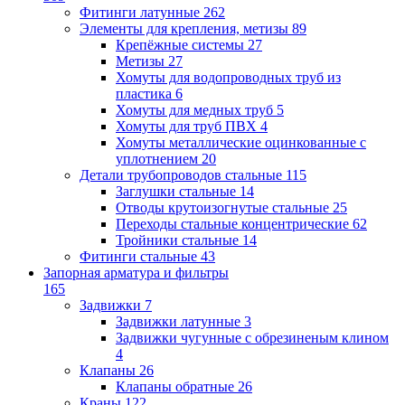
Фитинги латунные
262
Элементы для крепления, метизы
89
Крепёжные системы
27
Метизы
27
Хомуты для водопроводных труб из
пластика
6
Хомуты для медных труб
5
Хомуты для труб ПВХ
4
Хомуты металлические оцинкованные с
уплотнением
20
Детали трубопроводов стальные
115
Заглушки стальные
14
Отводы крутоизогнутые стальные
25
Переходы стальные концентрические
62
Тройники стальные
14
Фитинги стальные
43
Запорная арматура и фильтры
165
Задвижки
7
Задвижки латунные
3
Задвижки чугунные с обрезиненым клином
4
Клапаны
26
Клапаны обратные
26
Краны
122