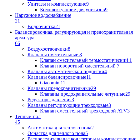
Унитазы и комплектующие
9
Комплектующие для унитазов
9
Наружное водоснабжение
21
Водоочистка
21
Балансировочная, регулирующая и предохранительная
арматура
66
Воздухоотводчики
8
Клапаны cмесительные
8
Клапан cмесительный термостатический
1
Клапан поворотный cмесительный
7
Клапаны автоматической подпитки
4
Клапаны балансировочные
11
Giacomini
11
Клапаны предохранительные
29
Клапаны предохранительные латунные
29
Редукторы давления
3
Клапаны регулирующие трехходовые
3
Клапан смесительный трехходовой ATV
3
Теплый пол
45
Автоматика для теплого пола
2
Оснастка для теплого пола
5
Распределительные коллекторы и комплектующие