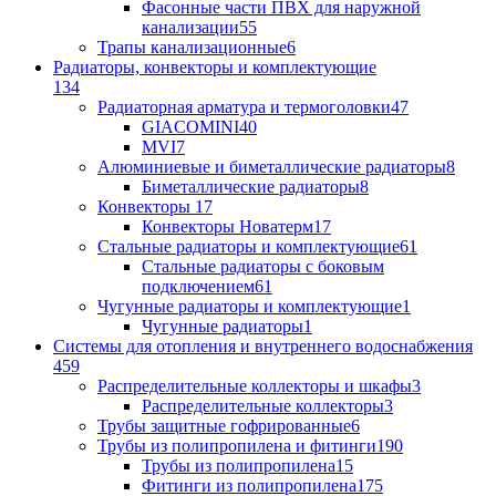
Фасонные части ПВХ для наружной
канализации
55
Трапы канализационные
6
Радиаторы, конвекторы и комплектующие
134
Радиаторная арматура и термоголовки
47
GIACOMINI
40
MVI
7
Алюминиевые и биметаллические радиаторы
8
Биметаллические радиаторы
8
Конвекторы
17
Конвекторы Новатерм
17
Стальные радиаторы и комплектующие
61
Стальные радиаторы с боковым
подключением
61
Чугунные радиаторы и комплектующие
1
Чугунные радиаторы
1
Системы для отопления и внутреннего водоснабжения
459
Распределительные коллекторы и шкафы
3
Распределительные коллекторы
3
Трубы защитные гофрированные
6
Трубы из полипропилена и фитинги
190
Трубы из полипропилена
15
Фитинги из полипропилена
175