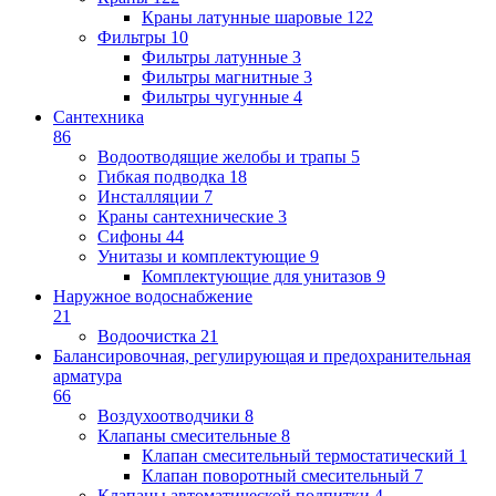
Краны латунные шаровые
122
Фильтры
10
Фильтры латунные
3
Фильтры магнитные
3
Фильтры чугунные
4
Сантехника
86
Водоотводящие желобы и трапы
5
Гибкая подводка
18
Инсталляции
7
Краны сантехнические
3
Сифоны
44
Унитазы и комплектующие
9
Комплектующие для унитазов
9
Наружное водоснабжение
21
Водоочистка
21
Балансировочная, регулирующая и предохранительная
арматура
66
Воздухоотводчики
8
Клапаны cмесительные
8
Клапан cмесительный термостатический
1
Клапан поворотный cмесительный
7
Клапаны автоматической подпитки
4