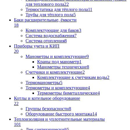
для теплового пола
22
Термостатика для тёплого пола
11
Трубы для тёплого пола
5
Баки расширительные, ёмкости
18
Комплектующие для баков
3
Система водоснабжения
7
Система отопления
8
Приборы учета и КИП
20
Манометры и комплектующие
9
Краны под манометр
1
Манометры технические
8
Счетчики и комплектующие
2
Комплектующие к счетчикам воды
2
Термоманометры
5
Термометры и комплектующие
4
Термометры биметаллические
4
Котлы и котельное оборудование
22
Группы безопасности
8
Оборудование быстрого монтажа
14
Теплоизоляция и уплотнительные материалы
101
Лен сантехнический
5