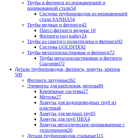
Трубы и фитинги из нержавеющей и
оцинкованной стали
54
Система трубопроводов из нержавеющей
стали SANHA
54
Трубы медные и фитинги
42
Пресс-фитинги медные
18
Фитинги под пайку
24
Трубы из сшитого полиэтилена и фитинги
92
Система GOLDFIX
92
Трубы металлопластиковые и фитинги
72
Трубы металлопластиковые и фитинги
Giacomini
72
Детали трубопроводов, фитинги, хомуты, крепеж
509
Фитинги латунные
262
Элементы для крепления, метизы
89
Крепёжные системы
27
Метизы
27
Хомуты для водопроводных труб из
пластика
6
Хомуты для медных труб
5
Хомуты для труб ПВХ
4
Хомуты металлические оцинкованные с
уплотнением
20
Детали трубопроводов стальные
115