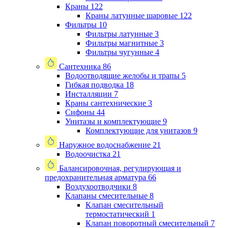
Краны
122
Краны латунные шаровые
122
Фильтры
10
Фильтры латунные
3
Фильтры магнитные
3
Фильтры чугунные
4
Сантехника
86
Водоотводящие желобы и трапы
5
Гибкая подводка
18
Инсталляции
7
Краны сантехнические
3
Сифоны
44
Унитазы и комплектующие
9
Комплектующие для унитазов
9
Наружное водоснабжение
21
Водоочистка
21
Балансировочная, регулирующая и
предохранительная арматура
66
Воздухоотводчики
8
Клапаны cмесительные
8
Клапан cмесительный
термостатический
1
Клапан поворотный cмесительный
7