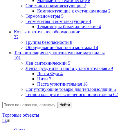
Манометры технические
8
Счетчики и комплектующие
2
Комплектующие к счетчикам воды
2
Термоманометры
5
Термометры и комплектующие
4
Термометры биметаллические
4
Котлы и котельное оборудование
22
Группы безопасности
8
Оборудование быстрого монтажа
14
Теплоизоляция и уплотнительные материалы
101
Лен сантехнический
5
Лента фум, нить и паста уплотнительная
29
Лента Фум
4
Нити
7
Паста уплотнительная
18
Сопутствующие товары для теплоизоляции
5
Теплоизоляция из вспененого полиэтилена
62
Торговые объекты
uz
ru