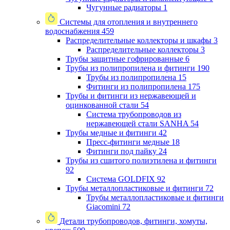
Чугунные радиаторы
1
Системы для отопления и внутреннего
водоснабжения
459
Распределительные коллекторы и шкафы
3
Распределительные коллекторы
3
Трубы защитные гофрированные
6
Трубы из полипропилена и фитинги
190
Трубы из полипропилена
15
Фитинги из полипропилена
175
Трубы и фитинги из нержавеющей и
оцинкованной стали
54
Система трубопроводов из
нержавеющей стали SANHA
54
Трубы медные и фитинги
42
Пресс-фитинги медные
18
Фитинги под пайку
24
Трубы из сшитого полиэтилена и фитинги
92
Система GOLDFIX
92
Трубы металлопластиковые и фитинги
72
Трубы металлопластиковые и фитинги
Giacomini
72
Детали трубопроводов, фитинги, хомуты,