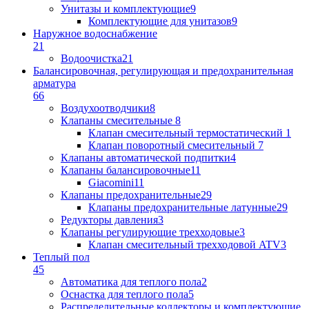
Унитазы и комплектующие
9
Комплектующие для унитазов
9
Наружное водоснабжение
21
Водоочистка
21
Балансировочная, регулирующая и предохранительная
арматура
66
Воздухоотводчики
8
Клапаны cмесительные
8
Клапан cмесительный термостатический
1
Клапан поворотный cмесительный
7
Клапаны автоматической подпитки
4
Клапаны балансировочные
11
Giacomini
11
Клапаны предохранительные
29
Клапаны предохранительные латунные
29
Редукторы давления
3
Клапаны регулирующие трехходовые
3
Клапан смесительный трехходовой ATV
3
Теплый пол
45
Автоматика для теплого пола
2
Оснастка для теплого пола
5
Распределительные коллекторы и комплектующие