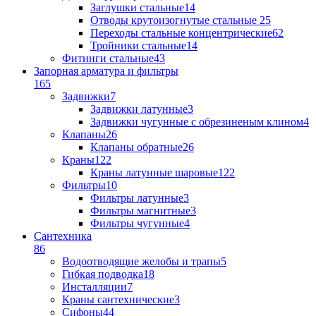
Заглушки стальные
14
Отводы крутоизогнутые стальные
25
Переходы стальные концентрические
62
Тройники стальные
14
Фитинги стальные
43
Запорная арматура и фильтры
165
Задвижки
7
Задвижки латунные
3
Задвижки чугунные с обрезиненым клином
4
Клапаны
26
Клапаны обратные
26
Краны
122
Краны латунные шаровые
122
Фильтры
10
Фильтры латунные
3
Фильтры магнитные
3
Фильтры чугунные
4
Сантехника
86
Водоотводящие желобы и трапы
5
Гибкая подводка
18
Инсталляции
7
Краны сантехнические
3
Сифоны
44