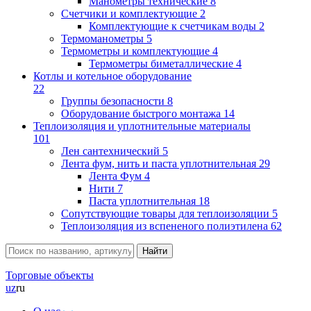
Манометры технические
8
Счетчики и комплектующие
2
Комплектующие к счетчикам воды
2
Термоманометры
5
Термометры и комплектующие
4
Термометры биметаллические
4
Котлы и котельное оборудование
22
Группы безопасности
8
Оборудование быстрого монтажа
14
Теплоизоляция и уплотнительные материалы
101
Лен сантехнический
5
Лента фум, нить и паста уплотнительная
29
Лента Фум
4
Нити
7
Паста уплотнительная
18
Сопутствующие товары для теплоизоляции
5
Теплоизоляция из вспененого полиэтилена
62
Торговые объекты
uz
ru