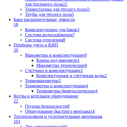
для теплового пола
22
Термостатика для тёплого пола
11
Трубы для тёплого пола
5
Баки расширительные, ёмкости
18
Комплектующие для баков
3
Система водоснабжения
7
Система отопления
8
Приборы учета и КИП
20
Манометры и комплектующие
9
Краны под манометр
1
Манометры технические
8
Счетчики и комплектующие
2
Комплектующие к счетчикам воды
2
Термоманометры
5
Термометры и комплектующие
4
Термометры биметаллические
4
Котлы и котельное оборудование
22
Группы безопасности
8
Оборудование быстрого монтажа
14
Теплоизоляция и уплотнительные материалы
101
Лен сантехнический
5