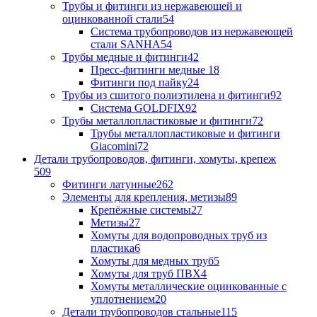
Трубы и фитинги из нержавеющей и
оцинкованной стали
54
Система трубопроводов из нержавеющей
стали SANHA
54
Трубы медные и фитинги
42
Пресс-фитинги медные
18
Фитинги под пайку
24
Трубы из сшитого полиэтилена и фитинги
92
Система GOLDFIX
92
Трубы металлопластиковые и фитинги
72
Трубы металлопластиковые и фитинги
Giacomini
72
Детали трубопроводов, фитинги, хомуты, крепеж
509
Фитинги латунные
262
Элементы для крепления, метизы
89
Крепёжные системы
27
Метизы
27
Хомуты для водопроводных труб из
пластика
6
Хомуты для медных труб
5
Хомуты для труб ПВХ
4
Хомуты металлические оцинкованные с
уплотнением
20
Детали трубопроводов стальные
115