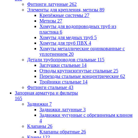
Фитинги латунные
262
Элементы для крепления, метизы
89
Крепёжные системы
27
Метизы
27
Хомуты для водопроводных труб из
пластика
6
Хомуты для медных труб
5
Хомуты для труб ПВХ
4
Хомуты металлические оцинкованные с
уплотнением
20
Детали трубопроводов стальные
115
Заглушки стальные
14
Отводы крутоизогнутые стальные
25
Переходы стальные концентрические
62
Тройники стальные
14
Фитинги стальные
43
Запорная арматура и фильтры
165
Задвижки
7
Задвижки латунные
3
Задвижки чугунные с обрезиненым клином
4
Клапаны
26
Клапаны обратные
26
Краны
122