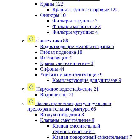
Краны
122
Краны латунные шаровые
122
Фильтры
10
Фильтры латунные
3
Фильтры магнитные
3
Фильтры чугунные
4
Сантехника
86
Водоотводящие желобы и трапы
5
Гибкая подводка
18
Инсталляции
7
Краны сантехнические
3
Сифоны
44
Унитазы и комплектующие
9
Комплектующие для унитазов
9
Наружное водоснабжение
21
Водоочистка
21
Балансировочная, регулирующая и
предохранительная арматура
66
Воздухоотводчики
8
Клапаны cмесительные
8
Клапан cмесительный
термостатический
1
Клапан поворотный cмесительный
7