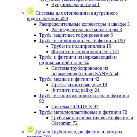
Чугунные радиаторы
1
Системы для отопления и внутреннего
водоснабжения
459
Распределительные коллекторы и шкафы
3
Распределительные коллекторы
3
Трубы защитные гофрированные
6
Трубы из полипропилена и фитинги
190
Трубы из полипропилена
15
Фитинги из полипропилена
175
Трубы и фитинги из нержавеющей и
оцинкованной стали
54
Система трубопроводов из
нержавеющей стали SANHA
54
Трубы медные и фитинги
42
Пресс-фитинги медные
18
Фитинги под пайку
24
Трубы из сшитого полиэтилена и фитинги
92
Система GOLDFIX
92
Трубы металлопластиковые и фитинги
72
Трубы металлопластиковые и фитинги
Giacomini
72
Детали трубопроводов, фитинги, хомуты,