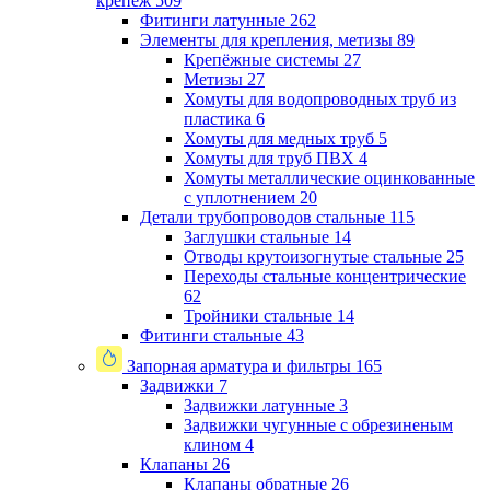
крепеж
509
Фитинги латунные
262
Элементы для крепления, метизы
89
Крепёжные системы
27
Метизы
27
Хомуты для водопроводных труб из
пластика
6
Хомуты для медных труб
5
Хомуты для труб ПВХ
4
Хомуты металлические оцинкованные
с уплотнением
20
Детали трубопроводов стальные
115
Заглушки стальные
14
Отводы крутоизогнутые стальные
25
Переходы стальные концентрические
62
Тройники стальные
14
Фитинги стальные
43
Запорная арматура и фильтры
165
Задвижки
7
Задвижки латунные
3
Задвижки чугунные с обрезиненым
клином
4
Клапаны
26
Клапаны обратные
26