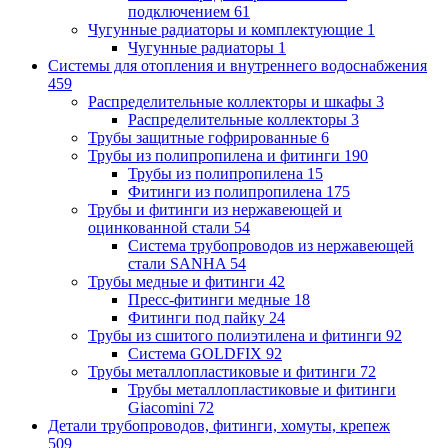
подключением
61
Чугунные радиаторы и комплектующие
1
Чугунные радиаторы
1
Системы для отопления и внутреннего водоснабжения
459
Распределительные коллекторы и шкафы
3
Распределительные коллекторы
3
Трубы защитные гофрированные
6
Трубы из полипропилена и фитинги
190
Трубы из полипропилена
15
Фитинги из полипропилена
175
Трубы и фитинги из нержавеющей и
оцинкованной стали
54
Система трубопроводов из нержавеющей
стали SANHA
54
Трубы медные и фитинги
42
Пресс-фитинги медные
18
Фитинги под пайку
24
Трубы из сшитого полиэтилена и фитинги
92
Система GOLDFIX
92
Трубы металлопластиковые и фитинги
72
Трубы металлопластиковые и фитинги
Giacomini
72
Детали трубопроводов, фитинги, хомуты, крепеж
509