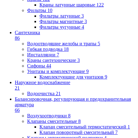
Краны латунные шаровые
122
Фильтры
10
Фильтры латунные
3
Фильтры магнитные
3
Фильтры чугунные
4
Сантехника
86
Водоотводящие желобы и трапы
5
Гибкая подводка
18
Инсталляции
7
Краны сантехнические
3
Сифоны
44
Унитазы и комплектующие
9
Комплектующие для унитазов
9
Наружное водоснабжение
21
Водоочистка
21
Балансировочная, регулирующая и предохранительная
арматура
66
Воздухоотводчики
8
Клапаны cмесительные
8
Клапан cмесительный термостатический
1
Клапан поворотный cмесительный
7
Клапаны автоматической подпитки
4