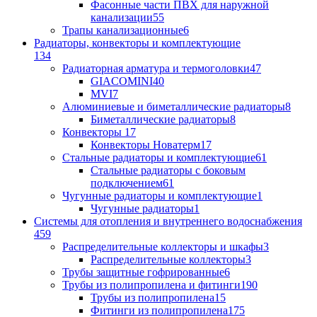
Фасонные части ПВХ для наружной
канализации
55
Трапы канализационные
6
Радиаторы, конвекторы и комплектующие
134
Радиаторная арматура и термоголовки
47
GIACOMINI
40
MVI
7
Алюминиевые и биметаллические радиаторы
8
Биметаллические радиаторы
8
Конвекторы
17
Конвекторы Новатерм
17
Стальные радиаторы и комплектующие
61
Стальные радиаторы с боковым
подключением
61
Чугунные радиаторы и комплектующие
1
Чугунные радиаторы
1
Системы для отопления и внутреннего водоснабжения
459
Распределительные коллекторы и шкафы
3
Распределительные коллекторы
3
Трубы защитные гофрированные
6
Трубы из полипропилена и фитинги
190
Трубы из полипропилена
15
Фитинги из полипропилена
175