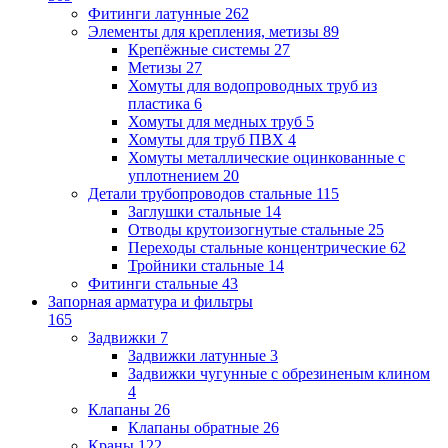
Фитинги латунные
262
Элементы для крепления, метизы
89
Крепёжные системы
27
Метизы
27
Хомуты для водопроводных труб из
пластика
6
Хомуты для медных труб
5
Хомуты для труб ПВХ
4
Хомуты металлические оцинкованные с
уплотнением
20
Детали трубопроводов стальные
115
Заглушки стальные
14
Отводы крутоизогнутые стальные
25
Переходы стальные концентрические
62
Тройники стальные
14
Фитинги стальные
43
Запорная арматура и фильтры
165
Задвижки
7
Задвижки латунные
3
Задвижки чугунные с обрезиненым клином
4
Клапаны
26
Клапаны обратные
26
Краны
122