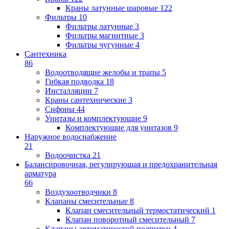
Краны латунные шаровые
122
Фильтры
10
Фильтры латунные
3
Фильтры магнитные
3
Фильтры чугунные
4
Сантехника
86
Водоотводящие желобы и трапы
5
Гибкая подводка
18
Инсталляции
7
Краны сантехнические
3
Сифоны
44
Унитазы и комплектующие
9
Комплектующие для унитазов
9
Наружное водоснабжение
21
Водоочистка
21
Балансировочная, регулирующая и предохранительная
арматура
66
Воздухоотводчики
8
Клапаны cмесительные
8
Клапан cмесительный термостатический
1
Клапан поворотный cмесительный
7
Клапаны автоматической подпитки
4