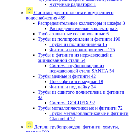
Чугунные радиаторы
1
Системы для отопления и внутреннего
водоснабжения
459
Распределительные коллекторы и шкафы
3
Распределительные коллекторы
3
Трубы защитные гофрированные
6
Трубы из полипропилена и фитинги
190
Трубы из полипропилена
15
Фитинги из полипропилена
175
Трубы и фитинги из нержавеющей и
оцинкованной стали
54
Система трубопроводов из
нержавеющей стали SANHA
54
Трубы медные и фитинги
42
Пресс-фитинги медные
18
Фитинги под пайку
24
Трубы из сшитого полиэтилена и фитинги
92
Система GOLDFIX
92
Трубы металлопластиковые и фитинги
72
Трубы металлопластиковые и фитинги
Giacomini
72
Детали трубопроводов, фитинги, хомуты,