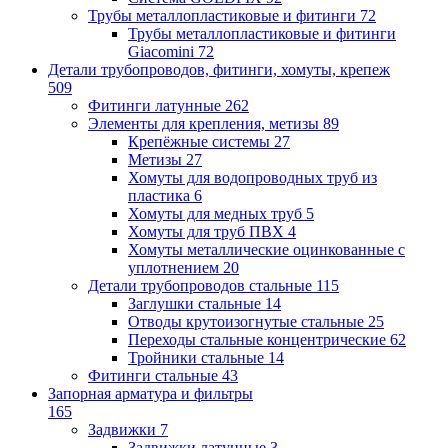
Трубы металлопластиковые и фитинги
72
Трубы металлопластиковые и фитинги
Giacomini
72
Детали трубопроводов, фитинги, хомуты, крепеж
509
Фитинги латунные
262
Элементы для крепления, метизы
89
Крепёжные системы
27
Метизы
27
Хомуты для водопроводных труб из
пластика
6
Хомуты для медных труб
5
Хомуты для труб ПВХ
4
Хомуты металлические оцинкованные с
уплотнением
20
Детали трубопроводов стальные
115
Заглушки стальные
14
Отводы крутоизогнутые стальные
25
Переходы стальные концентрические
62
Тройники стальные
14
Фитинги стальные
43
Запорная арматура и фильтры
165
Задвижки
7
Задвижки латунные
3