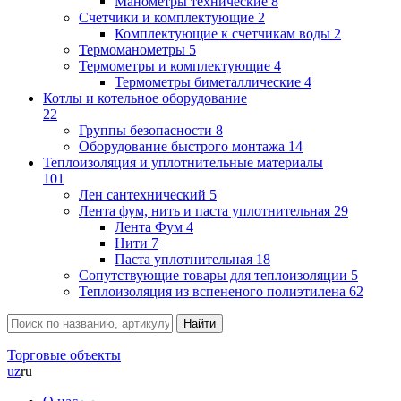
Манометры технические
8
Счетчики и комплектующие
2
Комплектующие к счетчикам воды
2
Термоманометры
5
Термометры и комплектующие
4
Термометры биметаллические
4
Котлы и котельное оборудование
22
Группы безопасности
8
Оборудование быстрого монтажа
14
Теплоизоляция и уплотнительные материалы
101
Лен сантехнический
5
Лента фум, нить и паста уплотнительная
29
Лента Фум
4
Нити
7
Паста уплотнительная
18
Сопутствующие товары для теплоизоляции
5
Теплоизоляция из вспененого полиэтилена
62
Торговые объекты
uz
ru