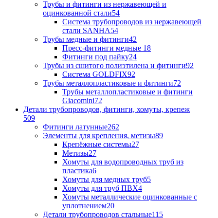
Трубы и фитинги из нержавеющей и
оцинкованной стали
54
Система трубопроводов из нержавеющей
стали SANHA
54
Трубы медные и фитинги
42
Пресс-фитинги медные
18
Фитинги под пайку
24
Трубы из сшитого полиэтилена и фитинги
92
Система GOLDFIX
92
Трубы металлопластиковые и фитинги
72
Трубы металлопластиковые и фитинги
Giacomini
72
Детали трубопроводов, фитинги, хомуты, крепеж
509
Фитинги латунные
262
Элементы для крепления, метизы
89
Крепёжные системы
27
Метизы
27
Хомуты для водопроводных труб из
пластика
6
Хомуты для медных труб
5
Хомуты для труб ПВХ
4
Хомуты металлические оцинкованные с
уплотнением
20
Детали трубопроводов стальные
115