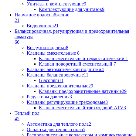
Унитазы и комплектующие
9
Комплектующие для унитазов
9
Наружное водоснабжение
21
Водоочистка
21
Балансировочная, регулирующая и предохранительная
арматура
66
Воздухоотводчики
8
Клапаны cмесительные
8
Клапан cмесительный термостатический
1
Клапан поворотный cмесительный
7
Клапаны автоматической подпитки
4
Клапаны балансировочные
11
Giacomini
11
Клапаны предохранительные
29
Клапаны предохранительные латунные
29
Редукторы давления
3
Клапаны регулирующие трехходовые
3
Клапан смесительный трехходовой ATV
3
Теплый пол
45
Автоматика для теплого пола
2
Оснастка для теплого пола
5
Распределительные коллекторы и комплектующие