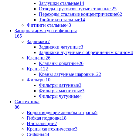
Заглушки стальные
14
Отводы крутоизогнутые стальные
25
Переходы стальные концентрические
62
Тройники стальные
14
Фитинги стальные
43
Запорная арматура и фильтры
165
Задвижки
7
Задвижки латунные
3
Задвижки чугунные с обрезиненым клином
4
Клапаны
26
Клапаны обратные
26
Краны
122
Краны латунные шаровые
122
Фильтры
10
Фильтры латунные
3
Фильтры магнитные
3
Фильтры чугунные
4
Сантехника
86
Водоотводящие желобы и трапы
5
Гибкая подводка
18
Инсталляции
7
Краны сантехнические
3
Сифоны
44