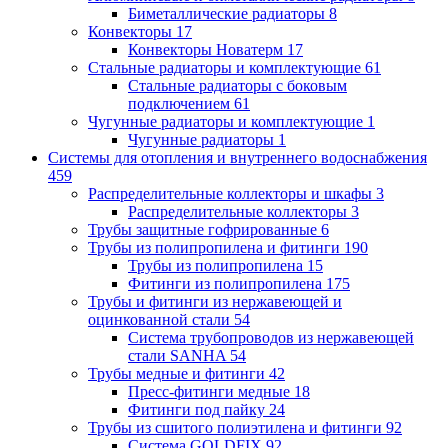
Биметаллические радиаторы
8
Конвекторы
17
Конвекторы Новатерм
17
Стальные радиаторы и комплектующие
61
Стальные радиаторы с боковым
подключением
61
Чугунные радиаторы и комплектующие
1
Чугунные радиаторы
1
Системы для отопления и внутреннего водоснабжения
459
Распределительные коллекторы и шкафы
3
Распределительные коллекторы
3
Трубы защитные гофрированные
6
Трубы из полипропилена и фитинги
190
Трубы из полипропилена
15
Фитинги из полипропилена
175
Трубы и фитинги из нержавеющей и
оцинкованной стали
54
Система трубопроводов из нержавеющей
стали SANHA
54
Трубы медные и фитинги
42
Пресс-фитинги медные
18
Фитинги под пайку
24
Трубы из сшитого полиэтилена и фитинги
92
Система GOLDFIX
92