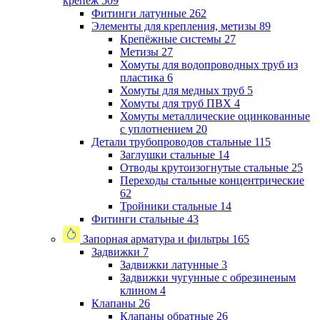
крепеж
509
Фитинги латунные
262
Элементы для крепления, метизы
89
Крепёжные системы
27
Метизы
27
Хомуты для водопроводных труб из
пластика
6
Хомуты для медных труб
5
Хомуты для труб ПВХ
4
Хомуты металлические оцинкованные
с уплотнением
20
Детали трубопроводов стальные
115
Заглушки стальные
14
Отводы крутоизогнутые стальные
25
Переходы стальные концентрические
62
Тройники стальные
14
Фитинги стальные
43
Запорная арматура и фильтры
165
Задвижки
7
Задвижки латунные
3
Задвижки чугунные с обрезиненым
клином
4
Клапаны
26
Клапаны обратные
26