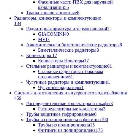
Фасонные части ПВХ для наружной
канализации
55
Трапы канализационные
6
Радиаторы, конвекторы и комплектующие
134
Радиаторная арматура и термоголовки
47
GIACOMINI
40
MVI
7
Алюминиевые и биметаллические радиаторы
8
Биметаллические радиаторы
8
Конвекторы
17
Конвекторы Новатерм
17
Стальные радиаторы и комплектующие
61
Стальные радиаторы с боковым
подключением
61
Чугунные радиаторы и комплектующие
1
Чугунные радиаторы
1
Системы для отопления и внутреннего водоснабжения
459
Распределительные коллекторы и шкафы
3
Распределительные коллекторы
3
Трубы защитные гофрированные
6
Трубы из полипропилена и фитинги
190
Трубы из полипропилена
15
Фитинги из полипропилена
175