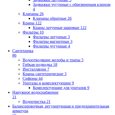
Задвижки чугунные с обрезиненым клином
4
Клапаны
26
Клапаны обратные
26
Краны
122
Краны латунные шаровые
122
Фильтры
10
Фильтры латунные
3
Фильтры магнитные
3
Фильтры чугунные
4
Сантехника
86
Водоотводящие желобы и трапы
5
Гибкая подводка
18
Инсталляции
7
Краны сантехнические
3
Сифоны
44
Унитазы и комплектующие
9
Комплектующие для унитазов
9
Наружное водоснабжение
21
Водоочистка
21
Балансировочная, регулирующая и предохранительная
арматура