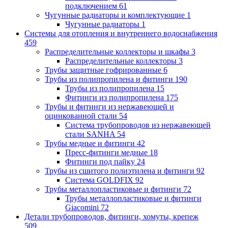
подключением
61
Чугунные радиаторы и комплектующие
1
Чугунные радиаторы
1
Системы для отопления и внутреннего водоснабжения
459
Распределительные коллекторы и шкафы
3
Распределительные коллекторы
3
Трубы защитные гофрированные
6
Трубы из полипропилена и фитинги
190
Трубы из полипропилена
15
Фитинги из полипропилена
175
Трубы и фитинги из нержавеющей и
оцинкованной стали
54
Система трубопроводов из нержавеющей
стали SANHA
54
Трубы медные и фитинги
42
Пресс-фитинги медные
18
Фитинги под пайку
24
Трубы из сшитого полиэтилена и фитинги
92
Система GOLDFIX
92
Трубы металлопластиковые и фитинги
72
Трубы металлопластиковые и фитинги
Giacomini
72
Детали трубопроводов, фитинги, хомуты, крепеж
509