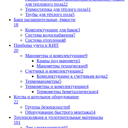
для теплового пола
22
Термостатика для тёплого пола
11
Трубы для тёплого пола
5
Баки расширительные, ёмкости
18
Комплектующие для баков
3
Система водоснабжения
7
Система отопления
8
Приборы учета и КИП
20
Манометры и комплектующие
9
Краны под манометр
1
Манометры технические
8
Счетчики и комплектующие
2
Комплектующие к счетчикам воды
2
Термоманометры
5
Термометры и комплектующие
4
Термометры биметаллические
4
Котлы и котельное оборудование
22
Группы безопасности
8
Оборудование быстрого монтажа
14
Теплоизоляция и уплотнительные материалы
101
Лен сантехнический
5