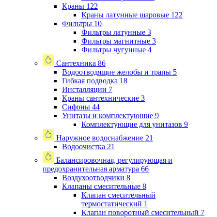
Краны
122
Краны латунные шаровые
122
Фильтры
10
Фильтры латунные
3
Фильтры магнитные
3
Фильтры чугунные
4
Сантехника
86
Водоотводящие желобы и трапы
5
Гибкая подводка
18
Инсталляции
7
Краны сантехнические
3
Сифоны
44
Унитазы и комплектующие
9
Комплектующие для унитазов
9
Наружное водоснабжение
21
Водоочистка
21
Балансировочная, регулирующая и
предохранительная арматура
66
Воздухоотводчики
8
Клапаны cмесительные
8
Клапан cмесительный
термостатический
1
Клапан поворотный cмесительный
7