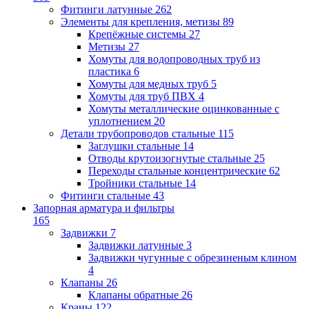
Фитинги латунные
262
Элементы для крепления, метизы
89
Крепёжные системы
27
Метизы
27
Хомуты для водопроводных труб из
пластика
6
Хомуты для медных труб
5
Хомуты для труб ПВХ
4
Хомуты металлические оцинкованные с
уплотнением
20
Детали трубопроводов стальные
115
Заглушки стальные
14
Отводы крутоизогнутые стальные
25
Переходы стальные концентрические
62
Тройники стальные
14
Фитинги стальные
43
Запорная арматура и фильтры
165
Задвижки
7
Задвижки латунные
3
Задвижки чугунные с обрезиненым клином
4
Клапаны
26
Клапаны обратные
26
Краны
122