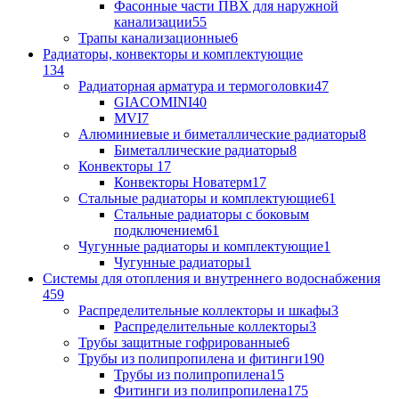
Фасонные части ПВХ для наружной
канализации
55
Трапы канализационные
6
Радиаторы, конвекторы и комплектующие
134
Радиаторная арматура и термоголовки
47
GIACOMINI
40
MVI
7
Алюминиевые и биметаллические радиаторы
8
Биметаллические радиаторы
8
Конвекторы
17
Конвекторы Новатерм
17
Стальные радиаторы и комплектующие
61
Стальные радиаторы с боковым
подключением
61
Чугунные радиаторы и комплектующие
1
Чугунные радиаторы
1
Системы для отопления и внутреннего водоснабжения
459
Распределительные коллекторы и шкафы
3
Распределительные коллекторы
3
Трубы защитные гофрированные
6
Трубы из полипропилена и фитинги
190
Трубы из полипропилена
15
Фитинги из полипропилена
175