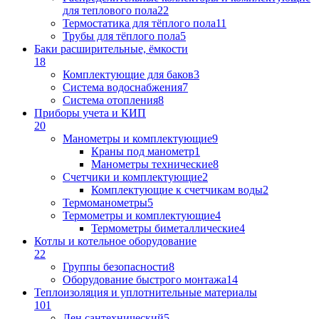
для теплового пола
22
Термостатика для тёплого пола
11
Трубы для тёплого пола
5
Баки расширительные, ёмкости
18
Комплектующие для баков
3
Система водоснабжения
7
Система отопления
8
Приборы учета и КИП
20
Манометры и комплектующие
9
Краны под манометр
1
Манометры технические
8
Счетчики и комплектующие
2
Комплектующие к счетчикам воды
2
Термоманометры
5
Термометры и комплектующие
4
Термометры биметаллические
4
Котлы и котельное оборудование
22
Группы безопасности
8
Оборудование быстрого монтажа
14
Теплоизоляция и уплотнительные материалы
101
Лен сантехнический
5