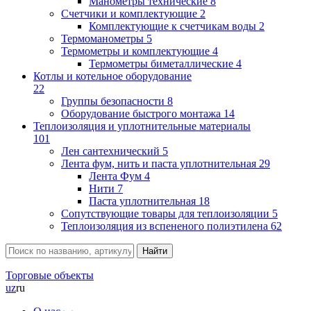
Манометры технические
8
Счетчики и комплектующие
2
Комплектующие к счетчикам воды
2
Термоманометры
5
Термометры и комплектующие
4
Термометры биметаллические
4
Котлы и котельное оборудование
22
Группы безопасности
8
Оборудование быстрого монтажа
14
Теплоизоляция и уплотнительные материалы
101
Лен сантехнический
5
Лента фум, нить и паста уплотнительная
29
Лента Фум
4
Нити
7
Паста уплотнительная
18
Сопутствующие товары для теплоизоляции
5
Теплоизоляция из вспененого полиэтилена
62
Торговые объекты
uz
ru