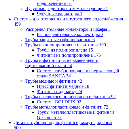
подключением
61
Чугунные радиаторы и комплектующие
1
Чугунные радиаторы
1
Системы для отопления и внутреннего водоснабжения
459
Распределительные коллекторы и шкафы
3
Распределительные коллекторы
3
Трубы защитные гофрированные
6
Трубы из полипропилена и фитинги
190
Трубы из полипропилена
15
Фитинги из полипропилена
175
Трубы и фитинги из нержавеющей и
оцинкованной стали
54
Система трубопроводов из нержавеющей
стали SANHA
54
Трубы медные и фитинги
42
Пресс-фитинги медные
18
Фитинги под пайку
24
Трубы из сшитого полиэтилена и фитинги
92
Система GOLDFIX
92
Трубы металлопластиковые и фитинги
72
Трубы металлопластиковые и фитинги
Giacomini
72
Детали трубопроводов, фитинги, хомуты, крепеж
509