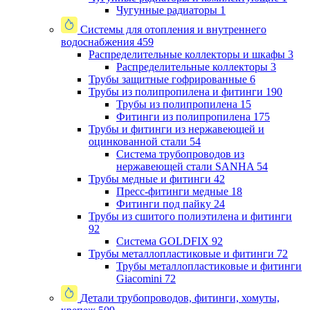
Чугунные радиаторы
1
Системы для отопления и внутреннего
водоснабжения
459
Распределительные коллекторы и шкафы
3
Распределительные коллекторы
3
Трубы защитные гофрированные
6
Трубы из полипропилена и фитинги
190
Трубы из полипропилена
15
Фитинги из полипропилена
175
Трубы и фитинги из нержавеющей и
оцинкованной стали
54
Система трубопроводов из
нержавеющей стали SANHA
54
Трубы медные и фитинги
42
Пресс-фитинги медные
18
Фитинги под пайку
24
Трубы из сшитого полиэтилена и фитинги
92
Система GOLDFIX
92
Трубы металлопластиковые и фитинги
72
Трубы металлопластиковые и фитинги
Giacomini
72
Детали трубопроводов, фитинги, хомуты,