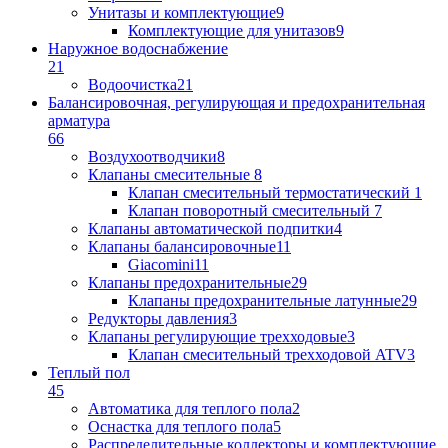
Унитазы и комплектующие
9
Комплектующие для унитазов
9
Наружное водоснабжение
21
Водоочистка
21
Балансировочная, регулирующая и предохранительная
арматура
66
Воздухоотводчики
8
Клапаны cмесительные
8
Клапан cмесительный термостатический
1
Клапан поворотный cмесительный
7
Клапаны автоматической подпитки
4
Клапаны балансировочные
11
Giacomini
11
Клапаны предохранительные
29
Клапаны предохранительные латунные
29
Редукторы давления
3
Клапаны регулирующие трехходовые
3
Клапан смесительный трехходовой ATV
3
Теплый пол
45
Автоматика для теплого пола
2
Оснастка для теплого пола
5
Распределительные коллекторы и комплектующие