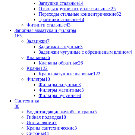
Заглушки стальные
14
Отводы крутоизогнутые стальные
25
Переходы стальные концентрические
62
Тройники стальные
14
Фитинги стальные
43
Запорная арматура и фильтры
165
Задвижки
7
Задвижки латунные
3
Задвижки чугунные с обрезиненым клином
4
Клапаны
26
Клапаны обратные
26
Краны
122
Краны латунные шаровые
122
Фильтры
10
Фильтры латунные
3
Фильтры магнитные
3
Фильтры чугунные
4
Сантехника
86
Водоотводящие желобы и трапы
5
Гибкая подводка
18
Инсталляции
7
Краны сантехнические
3
Сифоны
44