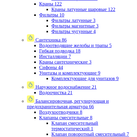
Краны
122
Краны латунные шаровые
122
Фильтры
10
Фильтры латунные
3
Фильтры магнитные
3
Фильтры чугунные
4
Сантехника
86
Водоотводящие желобы и трапы
5
Гибкая подводка
18
Инсталляции
7
Краны сантехнические
3
Сифоны
44
Унитазы и комплектующие
9
Комплектующие для унитазов
9
Наружное водоснабжение
21
Водоочистка
21
Балансировочная, регулирующая и
предохранительная арматура
66
Воздухоотводчики
8
Клапаны cмесительные
8
Клапан cмесительный
термостатический
1
Клапан поворотный cмесительный
7