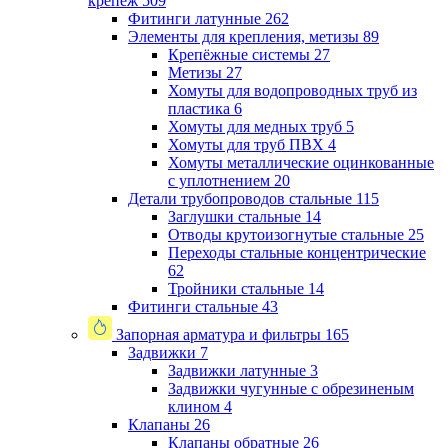
крепеж
509
Фитинги латунные
262
Элементы для крепления, метизы
89
Крепёжные системы
27
Метизы
27
Хомуты для водопроводных труб из
пластика
6
Хомуты для медных труб
5
Хомуты для труб ПВХ
4
Хомуты металлические оцинкованные
с уплотнением
20
Детали трубопроводов стальные
115
Заглушки стальные
14
Отводы крутоизогнутые стальные
25
Переходы стальные концентрические
62
Тройники стальные
14
Фитинги стальные
43
Запорная арматура и фильтры
165
Задвижки
7
Задвижки латунные
3
Задвижки чугунные с обрезиненым
клином
4
Клапаны
26
Клапаны обратные
26