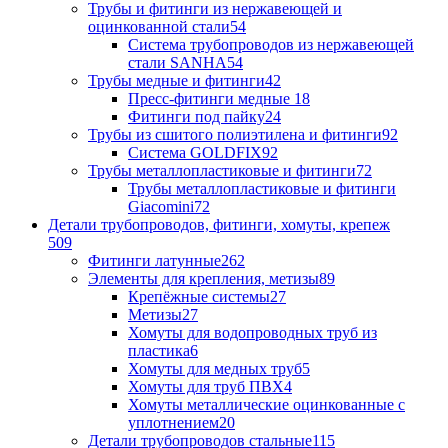
Трубы и фитинги из нержавеющей и
оцинкованной стали
54
Система трубопроводов из нержавеющей
стали SANHA
54
Трубы медные и фитинги
42
Пресс-фитинги медные
18
Фитинги под пайку
24
Трубы из сшитого полиэтилена и фитинги
92
Система GOLDFIX
92
Трубы металлопластиковые и фитинги
72
Трубы металлопластиковые и фитинги
Giacomini
72
Детали трубопроводов, фитинги, хомуты, крепеж
509
Фитинги латунные
262
Элементы для крепления, метизы
89
Крепёжные системы
27
Метизы
27
Хомуты для водопроводных труб из
пластика
6
Хомуты для медных труб
5
Хомуты для труб ПВХ
4
Хомуты металлические оцинкованные с
уплотнением
20
Детали трубопроводов стальные
115