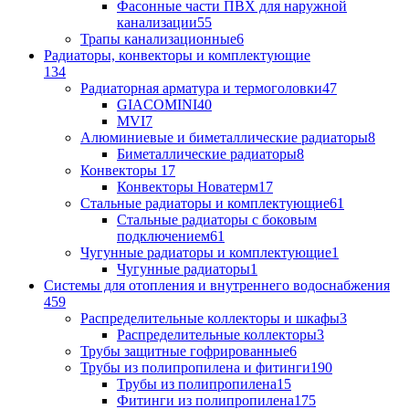
Фасонные части ПВХ для наружной
канализации
55
Трапы канализационные
6
Радиаторы, конвекторы и комплектующие
134
Радиаторная арматура и термоголовки
47
GIACOMINI
40
MVI
7
Алюминиевые и биметаллические радиаторы
8
Биметаллические радиаторы
8
Конвекторы
17
Конвекторы Новатерм
17
Стальные радиаторы и комплектующие
61
Стальные радиаторы с боковым
подключением
61
Чугунные радиаторы и комплектующие
1
Чугунные радиаторы
1
Системы для отопления и внутреннего водоснабжения
459
Распределительные коллекторы и шкафы
3
Распределительные коллекторы
3
Трубы защитные гофрированные
6
Трубы из полипропилена и фитинги
190
Трубы из полипропилена
15
Фитинги из полипропилена
175