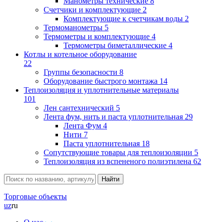
Манометры технические
8
Счетчики и комплектующие
2
Комплектующие к счетчикам воды
2
Термоманометры
5
Термометры и комплектующие
4
Термометры биметаллические
4
Котлы и котельное оборудование
22
Группы безопасности
8
Оборудование быстрого монтажа
14
Теплоизоляция и уплотнительные материалы
101
Лен сантехнический
5
Лента фум, нить и паста уплотнительная
29
Лента Фум
4
Нити
7
Паста уплотнительная
18
Сопутствующие товары для теплоизоляции
5
Теплоизоляция из вспененого полиэтилена
62
Торговые объекты
uz
ru