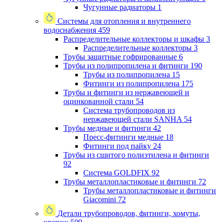
Чугунные радиаторы
1
Системы для отопления и внутреннего
водоснабжения
459
Распределительные коллекторы и шкафы
3
Распределительные коллекторы
3
Трубы защитные гофрированные
6
Трубы из полипропилена и фитинги
190
Трубы из полипропилена
15
Фитинги из полипропилена
175
Трубы и фитинги из нержавеющей и
оцинкованной стали
54
Система трубопроводов из
нержавеющей стали SANHA
54
Трубы медные и фитинги
42
Пресс-фитинги медные
18
Фитинги под пайку
24
Трубы из сшитого полиэтилена и фитинги
92
Система GOLDFIX
92
Трубы металлопластиковые и фитинги
72
Трубы металлопластиковые и фитинги
Giacomini
72
Детали трубопроводов, фитинги, хомуты,