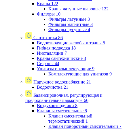
Краны
122
Краны латунные шаровые
122
Фильтры
10
Фильтры латунные
3
Фильтры магнитные
3
Фильтры чугунные
4
Сантехника
86
Водоотводящие желобы и трапы
5
Гибкая подводка
18
Инсталляции
7
Краны сантехнические
3
Сифоны
44
Унитазы и комплектующие
9
Комплектующие для унитазов
9
Наружное водоснабжение
21
Водоочистка
21
Балансировочная, регулирующая и
предохранительная арматура
66
Воздухоотводчики
8
Клапаны cмесительные
8
Клапан cмесительный
термостатический
1
Клапан поворотный cмесительный
7