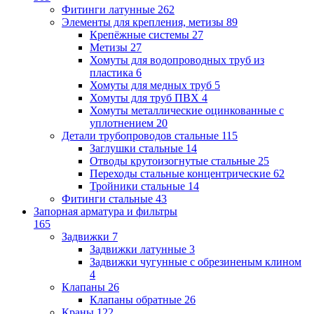
Фитинги латунные
262
Элементы для крепления, метизы
89
Крепёжные системы
27
Метизы
27
Хомуты для водопроводных труб из
пластика
6
Хомуты для медных труб
5
Хомуты для труб ПВХ
4
Хомуты металлические оцинкованные с
уплотнением
20
Детали трубопроводов стальные
115
Заглушки стальные
14
Отводы крутоизогнутые стальные
25
Переходы стальные концентрические
62
Тройники стальные
14
Фитинги стальные
43
Запорная арматура и фильтры
165
Задвижки
7
Задвижки латунные
3
Задвижки чугунные с обрезиненым клином
4
Клапаны
26
Клапаны обратные
26
Краны
122