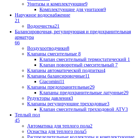
Унитазы и комплектующие
9
Комплектующие для унитазов
9
Наружное водоснабжение
21
Водоочистка
21
Балансировочная, регулирующая и предохранительная
арматура
66
Воздухоотводчики
8
Клапаны cмесительные
8
Клапан cмесительный термостатический
1
Клапан поворотный cмесительный
7
Клапаны автоматической подпитки
4
Клапаны балансировочные
11
Giacomini
11
Клапаны предохранительные
29
Клапаны предохранительные латунные
29
Редукторы давления
3
Клапаны регулирующие трехходовые
3
Клапан смесительный трехходовой ATV
3
Теплый пол
45
Автоматика для теплого пола
2
Оснастка для теплого пола
5
Распределительные коллекторы и комплектующие