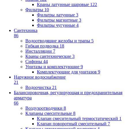
Краны латунные шаровые
122
Фильтры
10
Фильтры латунные
3
Фильтры магнитные
3
Фильтры чугунные
4
Сантехника
86
Водоотводящие желобы и трапы
5
Гибкая подводка
18
Инсталляции
7
Краны сантехнические
3
Сифоны
44
Унитазы и комплектующие
9
Комплектующие для унитазов
9
Наружное водоснабжение
21
Водоочистка
21
Балансировочная, регулирующая и предохранительная
арматура
66
Воздухоотводчики
8
Клапаны cмесительные
8
Клапан cмесительный термостатический
1
Клапан поворотный cмесительный
7
Клапаны автоматической подпитки
4