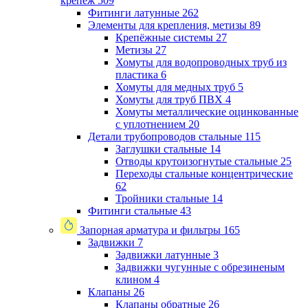
крепеж
509
Фитинги латунные
262
Элементы для крепления, метизы
89
Крепёжные системы
27
Метизы
27
Хомуты для водопроводных труб из
пластика
6
Хомуты для медных труб
5
Хомуты для труб ПВХ
4
Хомуты металлические оцинкованные
с уплотнением
20
Детали трубопроводов стальные
115
Заглушки стальные
14
Отводы крутоизогнутые стальные
25
Переходы стальные концентрические
62
Тройники стальные
14
Фитинги стальные
43
Запорная арматура и фильтры
165
Задвижки
7
Задвижки латунные
3
Задвижки чугунные с обрезиненым
клином
4
Клапаны
26
Клапаны обратные
26