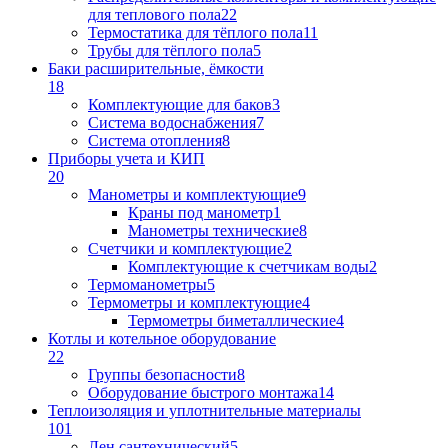
для теплового пола
22
Термостатика для тёплого пола
11
Трубы для тёплого пола
5
Баки расширительные, ёмкости
18
Комплектующие для баков
3
Система водоснабжения
7
Система отопления
8
Приборы учета и КИП
20
Манометры и комплектующие
9
Краны под манометр
1
Манометры технические
8
Счетчики и комплектующие
2
Комплектующие к счетчикам воды
2
Термоманометры
5
Термометры и комплектующие
4
Термометры биметаллические
4
Котлы и котельное оборудование
22
Группы безопасности
8
Оборудование быстрого монтажа
14
Теплоизоляция и уплотнительные материалы
101
Лен сантехнический
5