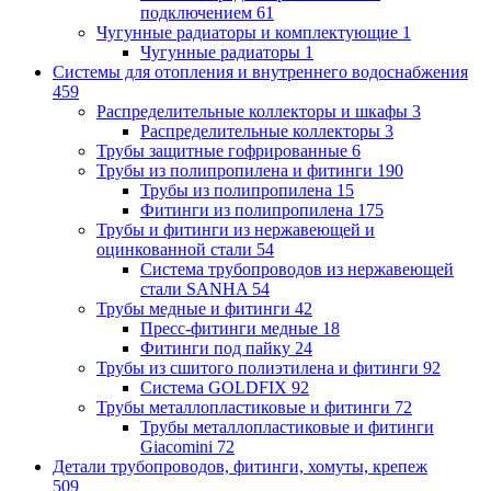
подключением
61
Чугунные радиаторы и комплектующие
1
Чугунные радиаторы
1
Системы для отопления и внутреннего водоснабжения
459
Распределительные коллекторы и шкафы
3
Распределительные коллекторы
3
Трубы защитные гофрированные
6
Трубы из полипропилена и фитинги
190
Трубы из полипропилена
15
Фитинги из полипропилена
175
Трубы и фитинги из нержавеющей и
оцинкованной стали
54
Система трубопроводов из нержавеющей
стали SANHA
54
Трубы медные и фитинги
42
Пресс-фитинги медные
18
Фитинги под пайку
24
Трубы из сшитого полиэтилена и фитинги
92
Система GOLDFIX
92
Трубы металлопластиковые и фитинги
72
Трубы металлопластиковые и фитинги
Giacomini
72
Детали трубопроводов, фитинги, хомуты, крепеж
509