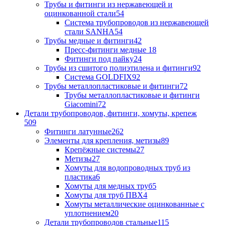
Трубы и фитинги из нержавеющей и
оцинкованной стали
54
Система трубопроводов из нержавеющей
стали SANHA
54
Трубы медные и фитинги
42
Пресс-фитинги медные
18
Фитинги под пайку
24
Трубы из сшитого полиэтилена и фитинги
92
Система GOLDFIX
92
Трубы металлопластиковые и фитинги
72
Трубы металлопластиковые и фитинги
Giacomini
72
Детали трубопроводов, фитинги, хомуты, крепеж
509
Фитинги латунные
262
Элементы для крепления, метизы
89
Крепёжные системы
27
Метизы
27
Хомуты для водопроводных труб из
пластика
6
Хомуты для медных труб
5
Хомуты для труб ПВХ
4
Хомуты металлические оцинкованные с
уплотнением
20
Детали трубопроводов стальные
115