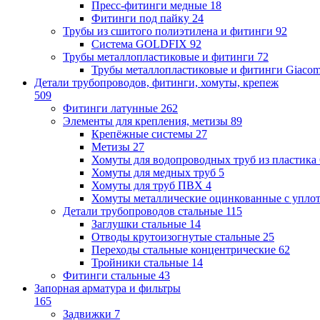
Пресс-фитинги медные
18
Фитинги под пайку
24
Трубы из сшитого полиэтилена и фитинги
92
Система GOLDFIX
92
Трубы металлопластиковые и фитинги
72
Трубы металлопластиковые и фитинги Giacom
Детали трубопроводов, фитинги, хомуты, крепеж
509
Фитинги латунные
262
Элементы для крепления, метизы
89
Крепёжные системы
27
Метизы
27
Хомуты для водопроводных труб из пластика
Хомуты для медных труб
5
Хомуты для труб ПВХ
4
Хомуты металлические оцинкованные с упло
Детали трубопроводов стальные
115
Заглушки стальные
14
Отводы крутоизогнутые стальные
25
Переходы стальные концентрические
62
Тройники стальные
14
Фитинги стальные
43
Запорная арматура и фильтры
165
Задвижки
7