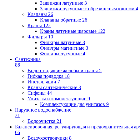
Задвижки латунные
3
Задвижки чугунные с обрезиненым клином
4
Клапаны
26
Клапаны обратные
26
Краны
122
Краны латунные шаровые
122
Фильтры
10
Фильтры латунные
3
Фильтры магнитные
3
Фильтры чугунные
4
Сантехника
86
Водоотводящие желобы и трапы
5
Гибкая подводка
18
Инсталляции
7
Краны сантехнические
3
Сифоны
44
Унитазы и комплектующие
9
Комплектующие для унитазов
9
Наружное водоснабжение
21
Водоочистка
21
Балансировочная, регулирующая и предохранительная ар
66
Воздухоотводчики
8