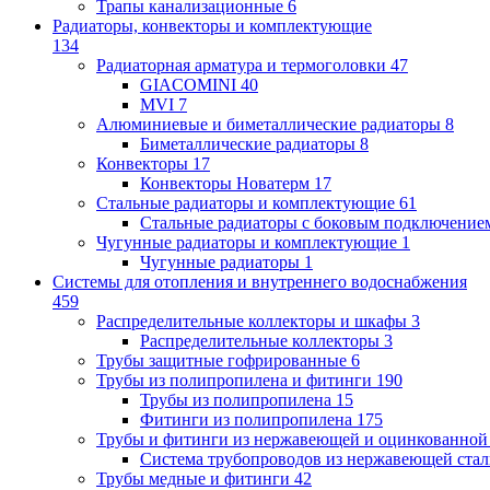
Трапы канализационные
6
Радиаторы, конвекторы и комплектующие
134
Радиаторная арматура и термоголовки
47
GIACOMINI
40
MVI
7
Алюминиевые и биметаллические радиаторы
8
Биметаллические радиаторы
8
Конвекторы
17
Конвекторы Новатерм
17
Стальные радиаторы и комплектующие
61
Стальные радиаторы с боковым подключение
Чугунные радиаторы и комплектующие
1
Чугунные радиаторы
1
Системы для отопления и внутреннего водоснабжения
459
Распределительные коллекторы и шкафы
3
Распределительные коллекторы
3
Трубы защитные гофрированные
6
Трубы из полипропилена и фитинги
190
Трубы из полипропилена
15
Фитинги из полипропилена
175
Трубы и фитинги из нержавеющей и оцинкованной
Система трубопроводов из нержавеющей ст
Трубы медные и фитинги
42