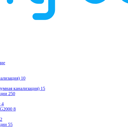
щие
ализация)
10
умная канализация)
15
ации
250
0
4
KG2000
8
2
ции
55