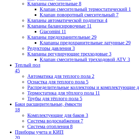
Клапаны cмесительные
8
Клапан cмесительный термостатический
1
Клапан поворотный cмесительный
7
Клапаны автоматической подпитки
4
Клапаны балансировочные
11
Giacomini
11
Клапаны предохранительные
29
Клапаны предохранительные латунные
29
Редукторы давления
3
Клапаны регулирующие трехходовые
3
Клапан смесительный трехходовой ATV
3
Теплый пол
45
Автоматика для теплого пола
2
Оснастка для теплого пола
5
Распределительные коллекторы и комплектующие д
Термостатика для тёплого пола
11
Трубы для тёплого пола
5
Баки расширительные, ёмкости
18
Комплектующие для баков
3
Система водоснабжения
7
Система отопления
8
Приборы учета и КИП
20