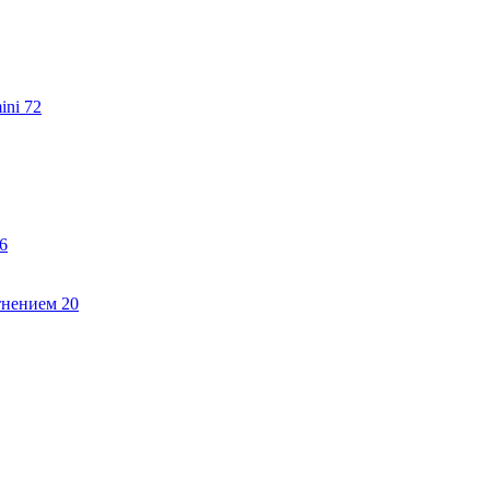
ini
72
6
тнением
20