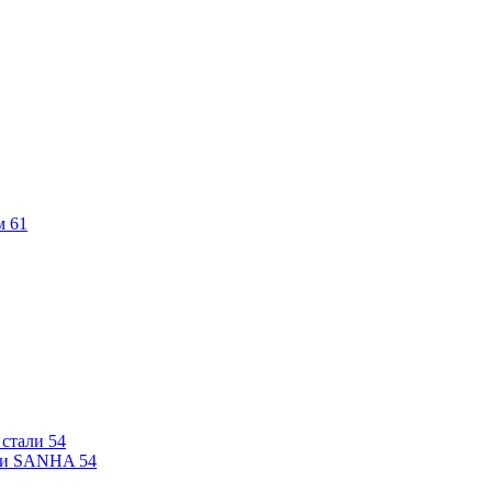
м
61
 стали
54
али SANHA
54