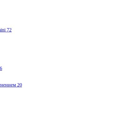
ini
72
6
тнением
20