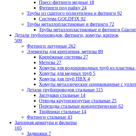
Пресс-фитинги медные
18
Фитинги под пайку
24
Трубы из сшитого полиэтилена и фитинги
92
Система GOLDFIX
92
Трубы металлопластиковые и фитинги
72
Трубы металлопластиковые и фитинги Giacom
Детали трубопроводов, фитинги, хомуты, крепеж
509
Фитинги латунные
262
Элементы для крепления, метизы
89
Крепёжные системы
27
Метизы
27
Хомуты для водопроводных труб из пластика
Хомуты для медных труб
5
Хомуты для труб ПВХ
4
Хомуты металлические оцинкованные с упло
Детали трубопроводов стальные
115
Заглушки стальные
14
Отводы крутоизогнутые стальные
25
Переходы стальные концентрические
62
Тройники стальные
14
Фитинги стальные
43
Запорная арматура и фильтры
165
Задвижки
7