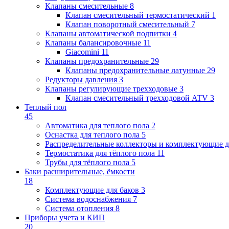
Клапаны cмесительные
8
Клапан cмесительный термостатический
1
Клапан поворотный cмесительный
7
Клапаны автоматической подпитки
4
Клапаны балансировочные
11
Giacomini
11
Клапаны предохранительные
29
Клапаны предохранительные латунные
29
Редукторы давления
3
Клапаны регулирующие трехходовые
3
Клапан смесительный трехходовой ATV
3
Теплый пол
45
Автоматика для теплого пола
2
Оснастка для теплого пола
5
Распределительные коллекторы и комплектующие д
Термостатика для тёплого пола
11
Трубы для тёплого пола
5
Баки расширительные, ёмкости
18
Комплектующие для баков
3
Система водоснабжения
7
Система отопления
8
Приборы учета и КИП
20