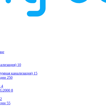
щие
ализация)
10
умная канализация)
15
ации
250
0
4
KG2000
8
2
ции
55