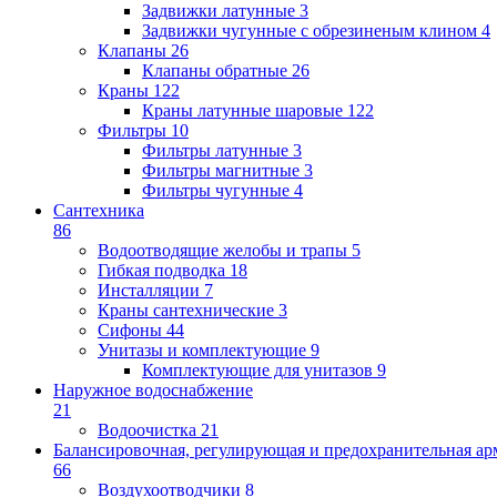
Задвижки латунные
3
Задвижки чугунные с обрезиненым клином
4
Клапаны
26
Клапаны обратные
26
Краны
122
Краны латунные шаровые
122
Фильтры
10
Фильтры латунные
3
Фильтры магнитные
3
Фильтры чугунные
4
Сантехника
86
Водоотводящие желобы и трапы
5
Гибкая подводка
18
Инсталляции
7
Краны сантехнические
3
Сифоны
44
Унитазы и комплектующие
9
Комплектующие для унитазов
9
Наружное водоснабжение
21
Водоочистка
21
Балансировочная, регулирующая и предохранительная ар
66
Воздухоотводчики
8