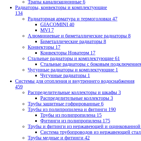
Трапы канализационные
6
Радиаторы, конвекторы и комплектующие
134
Радиаторная арматура и термоголовки
47
GIACOMINI
40
MVI
7
Алюминиевые и биметаллические радиаторы
8
Биметаллические радиаторы
8
Конвекторы
17
Конвекторы Новатерм
17
Стальные радиаторы и комплектующие
61
Стальные радиаторы с боковым подключение
Чугунные радиаторы и комплектующие
1
Чугунные радиаторы
1
Системы для отопления и внутреннего водоснабжения
459
Распределительные коллекторы и шкафы
3
Распределительные коллекторы
3
Трубы защитные гофрированные
6
Трубы из полипропилена и фитинги
190
Трубы из полипропилена
15
Фитинги из полипропилена
175
Трубы и фитинги из нержавеющей и оцинкованной
Система трубопроводов из нержавеющей ст
Трубы медные и фитинги
42