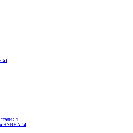
м
61
 стали
54
али SANHA
54