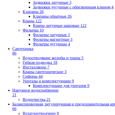
Задвижки латунные
3
Задвижки чугунные с обрезиненым клином
4
Клапаны
26
Клапаны обратные
26
Краны
122
Краны латунные шаровые
122
Фильтры
10
Фильтры латунные
3
Фильтры магнитные
3
Фильтры чугунные
4
Сантехника
86
Водоотводящие желобы и трапы
5
Гибкая подводка
18
Инсталляции
7
Краны сантехнические
3
Сифоны
44
Унитазы и комплектующие
9
Комплектующие для унитазов
9
Наружное водоснабжение
21
Водоочистка
21
Балансировочная, регулирующая и предохранительная ар
66
Воздухоотводчики
8