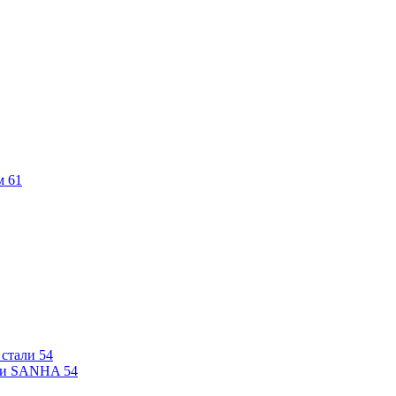
м
61
 стали
54
али SANHA
54