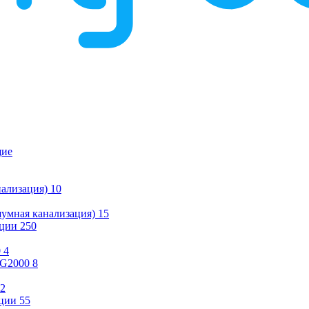
щие
ализация)
10
умная канализация)
15
ации
250
0
4
KG2000
8
2
ции
55