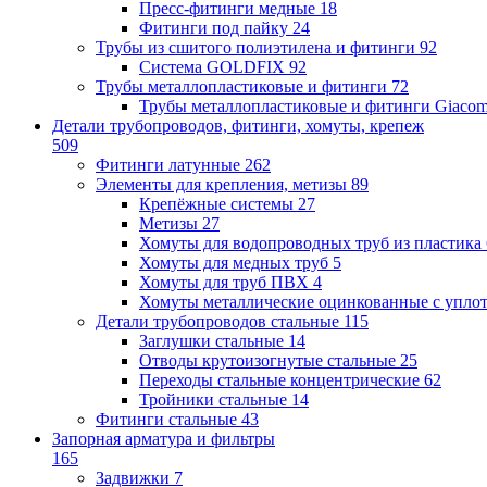
Пресс-фитинги медные
18
Фитинги под пайку
24
Трубы из сшитого полиэтилена и фитинги
92
Система GOLDFIX
92
Трубы металлопластиковые и фитинги
72
Трубы металлопластиковые и фитинги Giacom
Детали трубопроводов, фитинги, хомуты, крепеж
509
Фитинги латунные
262
Элементы для крепления, метизы
89
Крепёжные системы
27
Метизы
27
Хомуты для водопроводных труб из пластика
Хомуты для медных труб
5
Хомуты для труб ПВХ
4
Хомуты металлические оцинкованные с упло
Детали трубопроводов стальные
115
Заглушки стальные
14
Отводы крутоизогнутые стальные
25
Переходы стальные концентрические
62
Тройники стальные
14
Фитинги стальные
43
Запорная арматура и фильтры
165
Задвижки
7