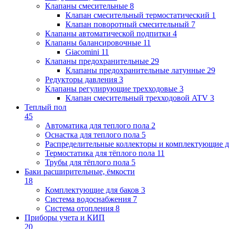
Клапаны cмесительные
8
Клапан cмесительный термостатический
1
Клапан поворотный cмесительный
7
Клапаны автоматической подпитки
4
Клапаны балансировочные
11
Giacomini
11
Клапаны предохранительные
29
Клапаны предохранительные латунные
29
Редукторы давления
3
Клапаны регулирующие трехходовые
3
Клапан смесительный трехходовой ATV
3
Теплый пол
45
Автоматика для теплого пола
2
Оснастка для теплого пола
5
Распределительные коллекторы и комплектующие д
Термостатика для тёплого пола
11
Трубы для тёплого пола
5
Баки расширительные, ёмкости
18
Комплектующие для баков
3
Система водоснабжения
7
Система отопления
8
Приборы учета и КИП
20