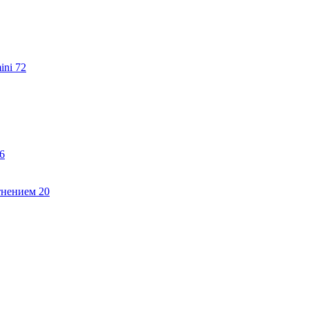
ini
72
6
тнением
20