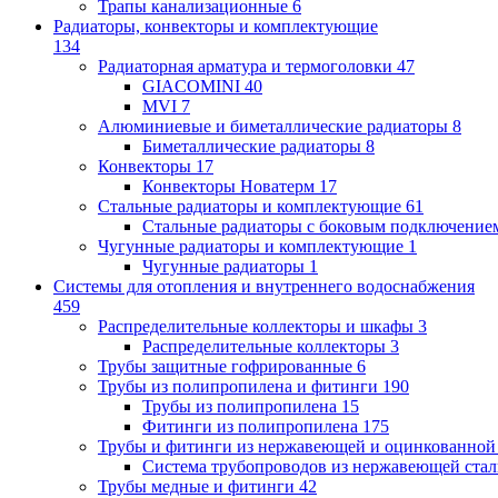
Трапы канализационные
6
Радиаторы, конвекторы и комплектующие
134
Радиаторная арматура и термоголовки
47
GIACOMINI
40
MVI
7
Алюминиевые и биметаллические радиаторы
8
Биметаллические радиаторы
8
Конвекторы
17
Конвекторы Новатерм
17
Стальные радиаторы и комплектующие
61
Стальные радиаторы с боковым подключение
Чугунные радиаторы и комплектующие
1
Чугунные радиаторы
1
Системы для отопления и внутреннего водоснабжения
459
Распределительные коллекторы и шкафы
3
Распределительные коллекторы
3
Трубы защитные гофрированные
6
Трубы из полипропилена и фитинги
190
Трубы из полипропилена
15
Фитинги из полипропилена
175
Трубы и фитинги из нержавеющей и оцинкованной
Система трубопроводов из нержавеющей ст
Трубы медные и фитинги
42