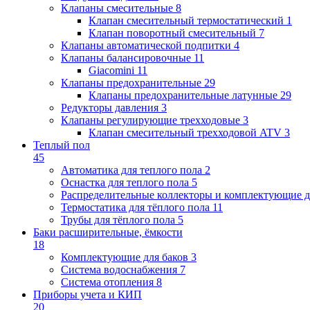
Клапаны cмесительные
8
Клапан cмесительный термостатический
1
Клапан поворотный cмесительный
7
Клапаны автоматической подпитки
4
Клапаны балансировочные
11
Giacomini
11
Клапаны предохранительные
29
Клапаны предохранительные латунные
29
Редукторы давления
3
Клапаны регулирующие трехходовые
3
Клапан смесительный трехходовой ATV
3
Теплый пол
45
Автоматика для теплого пола
2
Оснастка для теплого пола
5
Распределительные коллекторы и комплектующие д
Термостатика для тёплого пола
11
Трубы для тёплого пола
5
Баки расширительные, ёмкости
18
Комплектующие для баков
3
Система водоснабжения
7
Система отопления
8
Приборы учета и КИП
20