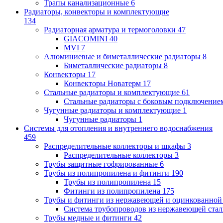
Трапы канализационные
6
Радиаторы, конвекторы и комплектующие
134
Радиаторная арматура и термоголовки
47
GIACOMINI
40
MVI
7
Алюминиевые и биметаллические радиаторы
8
Биметаллические радиаторы
8
Конвекторы
17
Конвекторы Новатерм
17
Стальные радиаторы и комплектующие
61
Стальные радиаторы с боковым подключение
Чугунные радиаторы и комплектующие
1
Чугунные радиаторы
1
Системы для отопления и внутреннего водоснабжения
459
Распределительные коллекторы и шкафы
3
Распределительные коллекторы
3
Трубы защитные гофрированные
6
Трубы из полипропилена и фитинги
190
Трубы из полипропилена
15
Фитинги из полипропилена
175
Трубы и фитинги из нержавеющей и оцинкованной
Система трубопроводов из нержавеющей ст
Трубы медные и фитинги
42