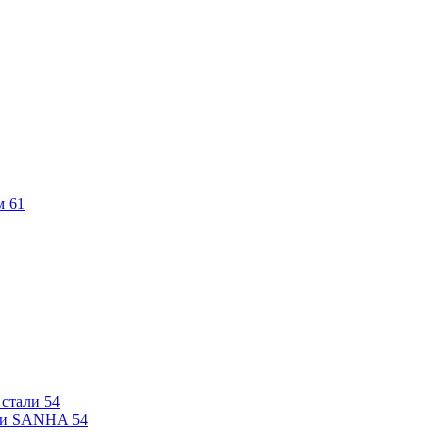
м
61
 стали
54
али SANHA
54