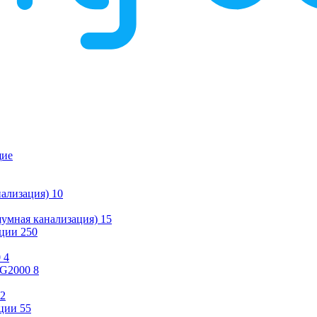
щие
ализация)
10
умная канализация)
15
ации
250
0
4
KG2000
8
2
ции
55