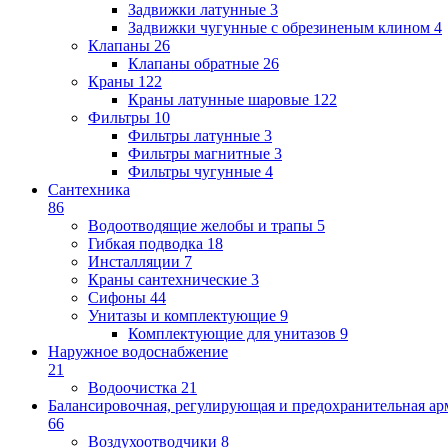
Задвижки латунные
3
Задвижки чугунные с обрезиненым клином
4
Клапаны
26
Клапаны обратные
26
Краны
122
Краны латунные шаровые
122
Фильтры
10
Фильтры латунные
3
Фильтры магнитные
3
Фильтры чугунные
4
Сантехника
86
Водоотводящие желобы и трапы
5
Гибкая подводка
18
Инсталляции
7
Краны сантехнические
3
Сифоны
44
Унитазы и комплектующие
9
Комплектующие для унитазов
9
Наружное водоснабжение
21
Водоочистка
21
Балансировочная, регулирующая и предохранительная ар
66
Воздухоотводчики
8