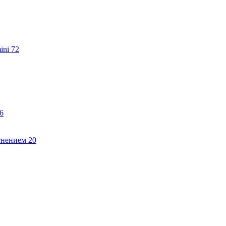
ini
72
6
тнением
20