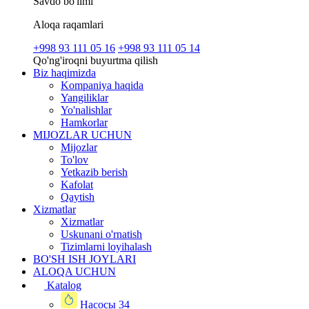
Savdo bo'limi
Aloqa raqamlari
+998 93 111 05 16
+998 93 111 05 14
Qo'ng'iroqni buyurtma qilish
Biz haqimizda
Kompaniya haqida
Yangiliklar
Yo'nalishlar
Hamkorlar
MIJOZLAR UCHUN
Mijozlar
To'lov
Yetkazib berish
Kafolat
Qaytish
Xizmatlar
Xizmatlar
Uskunani o'rnatish
Tizimlarni loyihalash
BO'SH ISH JOYLARI
ALOQA UCHUN
Katalog
Насосы
34