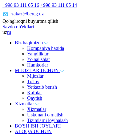
+998 93 111 05 16
+998 93 111 05 14
zakaz@bereg.uz
Qo'ng'iroqni buyurtma qilish
Savdo ob'ektlari
uz
ru
Biz haqimizda
Kompaniya haqida
Yangiliklar
Yo'nalishlar
Hamkorlar
MIJOZLAR UCHUN
Mijozlar
To'lov
Yetkazib berish
Kafolat
Qaytish
Xizmatlar
Xizmatlar
Uskunani o'rnatish
Tizimlarni loyihalash
BO'SH ISH JOYLARI
ALOQA UCHUN