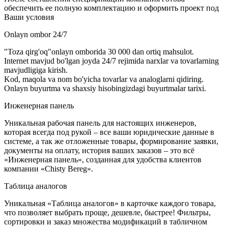
обеспечить ее полную комплектацию и оформить проект под
Ваши условия
Onlayn ombor 24/7
"Toza qirg'oq"onlayn omborida 30 000 dan ortiq mahsulot.
Internet mavjud bo'lgan joyda 24/7 rejimida narxlar va tovarlarning
mavjudligiga kirish.
Kod, maqola va nom bo'yicha tovarlar va analoglarni qidiring.
Onlayn buyurtma va shaxsiy hisobingizdagi buyurtmalar tarixi.
Инженерная панель
Уникальная рабочая панель для настоящих инженеров,
которая всегда под рукой – все ваши юридические данные в
системе, а так же отложенные товары, формирование заявки,
документы на оплату, история ваших заказов – это всё
«Инженерная панель», созданная для удобства клиентов
компании «Chisty Bereg».
Таблица аналогов
Уникальная «Таблица аналогов» в карточке каждого товара,
что позволяет выбрать проще, дешевле, быстрее! Фильтры,
сортировки и заказ множества модификаций в табличном