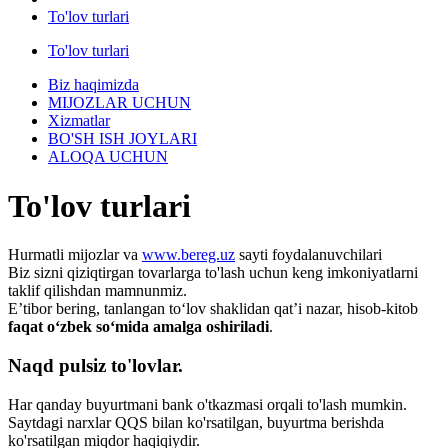
To'lov turlari
To'lov turlari
Biz haqimizda
MIJOZLAR UCHUN
Xizmatlar
BO'SH ISH JOYLARI
ALOQA UCHUN
To'lov turlari
Hurmatli mijozlar va
www.bereg.uz
sayti foydalanuvchilari
Biz sizni qiziqtirgan tovarlarga to'lash uchun keng imkoniyatlarni
taklif qilishdan mamnunmiz.
Eʼtibor bering, tanlangan toʻlov shaklidan qatʼi nazar, hisob-kitob
faqat oʻzbek soʻmida amalga oshiriladi
.
Naqd pulsiz to'lovlar.
Har qanday buyurtmani bank o'tkazmasi orqali to'lash mumkin.
Saytdagi narxlar QQS bilan ko'rsatilgan, buyurtma berishda
ko'rsatilgan miqdor haqiqiydir.