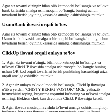
Agar siz tovarni o’zingiz bilan olib ketmoqchi bo’lsangiz va to’lovni
bank kartasida amalga oshirmoqchi bo’lsangiz buning uchun
tovarlarni berish joyining kassasida amalga oshirishingiz mumkin.
UzumBank ilovasi orqali toʻlov.
Agar siz tovarni o’zingiz bilan olib ketmoqchi bo’lsangiz va to’lovni
Uzum bank ilovasida amalga oshirmoqchi bo’lsangiz buning uchun
tovarlarni berish joyining kassasida amalga oshirishingiz mumkin.
ClickUp ilovasi orqali onlayn toʻlov
1. Agar siz tovarni o’zingiz bilan olib ketmoqchi bo’lsangiz va
to’lovni ClickUP ilovasida amalga oshirmoqchi bo’lsangiz buning
uchun QR-kod orqali tovarlarni berish punktining kassasidagi ariza
orqali amalga oshirilishi mumkin.
2. Agar siz onlayn to'lov qilmoqchi bo’lsangiz, ClickUp ilovasiga
o'tib u yerdan "CHISTY BEREG VOSTOK" MChJ yetkazib
beruvchisini toping, buyurtma raqamini ko'rsating va to'lovni amalga
oshiring. Elektron chek kun davomida ClickUP ilovasiga keladi.
3. Agar ilovada mustaqil ravishda toʻlovni amalga oshirishning iloji
boʻlmasa, biz sizga ilovaga ulangan raqamingiz orqali toʻlovni