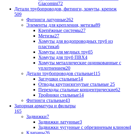
Giacomini
72
Детали трубопроводов, фитинги, хомуты, крепеж
509
Фитинги латунные
262
Элементы для крепления, метизы
89
Крепёжные системы
27
Метизы
27
Хомуты для водопроводных труб из
пластика
6
Хомуты для медных труб
5
Хомуты для труб ПВХ
4
Хомуты металлические оцинкованные с
уплотнением
20
Детали трубопроводов стальные
115
Заглушки стальные
14
Отводы крутоизогнутые стальные
25
Переходы стальные концентрические
62
Тройники стальные
14
Фитинги стальные
43
Запорная арматура и фильтры
165
Задвижки
7
Задвижки латунные
3
Задвижки чугунные с обрезиненым клином
4
Клапаны
26