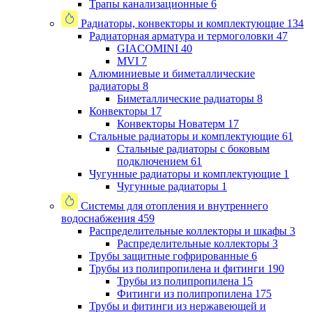
Трапы канализационные
6
Радиаторы, конвекторы и комплектующие
134
Радиаторная арматура и термоголовки
47
GIACOMINI
40
MVI
7
Алюминиевые и биметаллические
радиаторы
8
Биметаллические радиаторы
8
Конвекторы
17
Конвекторы Новатерм
17
Стальные радиаторы и комплектующие
61
Стальные радиаторы с боковым
подключением
61
Чугунные радиаторы и комплектующие
1
Чугунные радиаторы
1
Системы для отопления и внутреннего
водоснабжения
459
Распределительные коллекторы и шкафы
3
Распределительные коллекторы
3
Трубы защитные гофрированные
6
Трубы из полипропилена и фитинги
190
Трубы из полипропилена
15
Фитинги из полипропилена
175
Трубы и фитинги из нержавеющей и