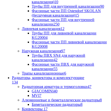
канализация)
10
Трубы ПП для внутренней канализации
90
Фасонные части ПП Ostendorf SKOLAN
(бесшумная канализация)
15
Фасонные части ПП для внутренней
канализации
250
Ливневая канализация
12
Трубы ПП для ливневой канализации
KG2000
4
Фасонные части ПП ливневой канализации
KG2000
8
Наружная канализация
97
Трубы ПВХ SN4 для наружной
канализации
42
Фасонные части ПВХ для наружной
канализации
55
Трапы канализационные
6
Радиаторы, конвекторы и комплектующие
134
Радиаторная арматура и термоголовки
47
GIACOMINI
40
MVI
7
Алюминиевые и биметаллические радиаторы
8
Биметаллические радиаторы
8
Конвекторы
17