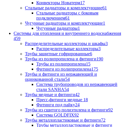
Конвекторы Новатерм
17
Стальные радиаторы и комплектующие
61
Стальные радиаторы с боковым
подключением
61
Чугунные радиаторы и комплектующие
1
Чугунные радиаторы
1
Системы для отопления и внутреннего водоснабжения
459
Распределительные коллекторы и шкафы
3
Распределительные коллекторы
3
Трубы защитные гофрированные
6
Трубы из полипропилена и фитинги
190
Трубы из полипропилена
15
Фитинги из полипропилена
175
Трубы и фитинги из нержавеющей и
оцинкованной стали
54
Система трубопроводов из нержавеющей
стали SANHA
54
Трубы медные и фитинги
42
Пресс-фитинги медные
18
Фитинги под пайку
24
Трубы из сшитого полиэтилена и фитинги
92
Система GOLDFIX
92
Трубы металлопластиковые и фитинги
72
Трубы металлопластиковые и фитинги