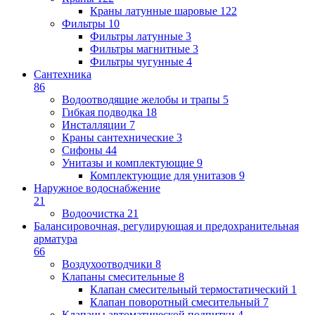
Краны латунные шаровые
122
Фильтры
10
Фильтры латунные
3
Фильтры магнитные
3
Фильтры чугунные
4
Сантехника
86
Водоотводящие желобы и трапы
5
Гибкая подводка
18
Инсталляции
7
Краны сантехнические
3
Сифоны
44
Унитазы и комплектующие
9
Комплектующие для унитазов
9
Наружное водоснабжение
21
Водоочистка
21
Балансировочная, регулирующая и предохранительная
арматура
66
Воздухоотводчики
8
Клапаны cмесительные
8
Клапан cмесительный термостатический
1
Клапан поворотный cмесительный
7
Клапаны автоматической подпитки
4