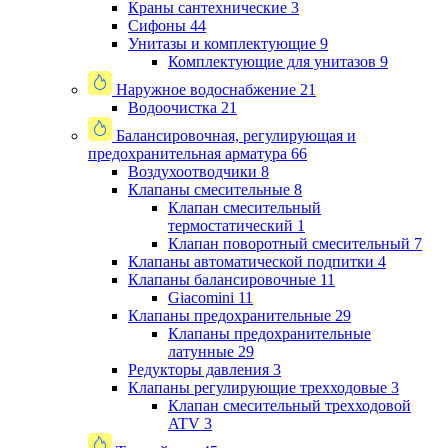
Краны сантехнические
3
Сифоны
44
Унитазы и комплектующие
9
Комплектующие для унитазов
9
Наружное водоснабжение
21
Водоочистка
21
Балансировочная, регулирующая и
предохранительная арматура
66
Воздухоотводчики
8
Клапаны cмесительные
8
Клапан cмесительный
термостатический
1
Клапан поворотный cмесительный
7
Клапаны автоматической подпитки
4
Клапаны балансировочные
11
Giacomini
11
Клапаны предохранительные
29
Клапаны предохранительные
латунные
29
Редукторы давления
3
Клапаны регулирующие трехходовые
3
Клапан смесительный трехходовой
ATV
3