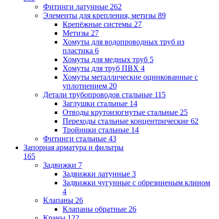
Фитинги латунные
262
Элементы для крепления, метизы
89
Крепёжные системы
27
Метизы
27
Хомуты для водопроводных труб из
пластика
6
Хомуты для медных труб
5
Хомуты для труб ПВХ
4
Хомуты металлические оцинкованные с
уплотнением
20
Детали трубопроводов стальные
115
Заглушки стальные
14
Отводы крутоизогнутые стальные
25
Переходы стальные концентрические
62
Тройники стальные
14
Фитинги стальные
43
Запорная арматура и фильтры
165
Задвижки
7
Задвижки латунные
3
Задвижки чугунные с обрезиненым клином
4
Клапаны
26
Клапаны обратные
26
Краны
122