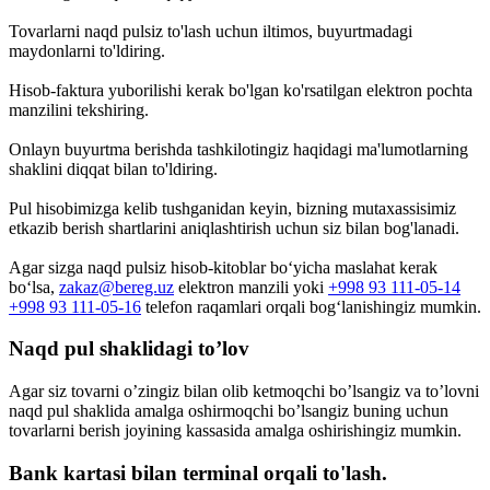
Tovarlarni naqd pulsiz to'lash uchun iltimos, buyurtmadagi
maydonlarni to'ldiring.
Hisob-faktura yuborilishi kerak bo'lgan ko'rsatilgan elektron pochta
manzilini tekshiring.
Onlayn buyurtma berishda tashkilotingiz haqidagi ma'lumotlarning
shaklini diqqat bilan to'ldiring.
Pul hisobimizga kelib tushganidan keyin, bizning mutaxassisimiz
etkazib berish shartlarini aniqlashtirish uchun siz bilan bog'lanadi.
Agar sizga naqd pulsiz hisob-kitoblar bo‘yicha maslahat kerak
bo‘lsa,
zakaz@bereg.uz
elektron manzili yoki
+998 93 111-05-14
+998 93 111-05-16
telefon raqamlari orqali bog‘lanishingiz mumkin.
Naqd pul shaklidagi to’lov
Agar siz tovarni o’zingiz bilan olib ketmoqchi bo’lsangiz va to’lovni
naqd pul shaklida amalga oshirmoqchi bo’lsangiz buning uchun
tovarlarni berish joyining kassasida amalga oshirishingiz mumkin.
Bank kartasi bilan terminal orqali to'lash.