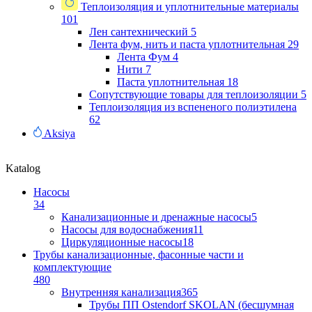
Теплоизоляция и уплотнительные материалы
101
Лен сантехнический
5
Лента фум, нить и паста уплотнительная
29
Лента Фум
4
Нити
7
Паста уплотнительная
18
Сопутствующие товары для теплоизоляции
5
Теплоизоляция из вспененого полиэтилена
62
Aksiya
Katalog
Насосы
34
Канализационные и дренажные насосы
5
Насосы для водоснабжения
11
Циркуляционные насосы
18
Трубы канализационные, фасонные части и
комплектующие
480
Внутренняя канализация
365
Трубы ПП Ostendorf SKOLAN (бесшумная