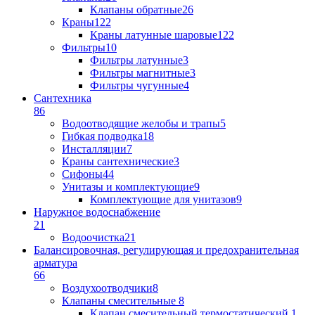
Клапаны обратные
26
Краны
122
Краны латунные шаровые
122
Фильтры
10
Фильтры латунные
3
Фильтры магнитные
3
Фильтры чугунные
4
Сантехника
86
Водоотводящие желобы и трапы
5
Гибкая подводка
18
Инсталляции
7
Краны сантехнические
3
Сифоны
44
Унитазы и комплектующие
9
Комплектующие для унитазов
9
Наружное водоснабжение
21
Водоочистка
21
Балансировочная, регулирующая и предохранительная
арматура
66
Воздухоотводчики
8
Клапаны cмесительные
8
Клапан cмесительный термостатический
1