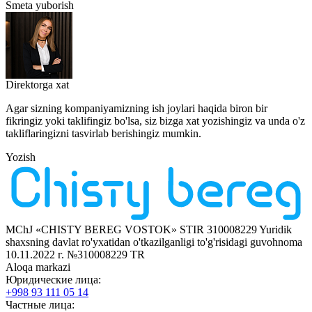
Smeta yuborish
Direktorga xat
Agar sizning kompaniyamizning ish joylari haqida biron bir
fikringiz yoki taklifingiz bo'lsa, siz bizga xat yozishingiz va unda o'z
takliflaringizni tasvirlab berishingiz mumkin.
Yozish
MChJ «CHISTY BEREG VOSTOK» STIR 310008229
Yuridik
shaxsning davlat ro'yxatidan o'tkazilganligi to'g'risidagi guvohnoma
10.11.2022 г. №310008229
TR
Aloqa markazi
Юридические лица:
+998 93 111 05 14
Частные лица: