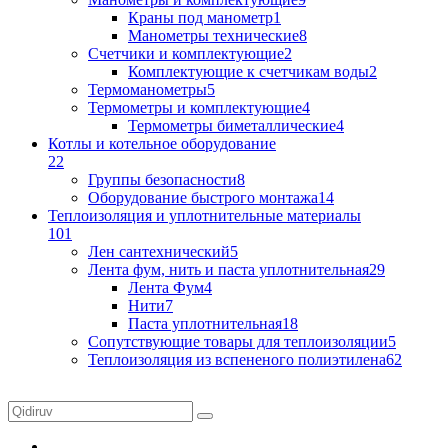
Краны под манометр
1
Манометры технические
8
Счетчики и комплектующие
2
Комплектующие к счетчикам воды
2
Термоманометры
5
Термометры и комплектующие
4
Термометры биметаллические
4
Котлы и котельное оборудование
22
Группы безопасности
8
Оборудование быстрого монтажа
14
Теплоизоляция и уплотнительные материалы
101
Лен сантехнический
5
Лента фум, нить и паста уплотнительная
29
Лента Фум
4
Нити
7
Паста уплотнительная
18
Сопутствующие товары для теплоизоляции
5
Теплоизоляция из вспененого полиэтилена
62