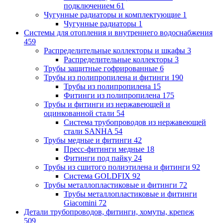
подключением
61
Чугунные радиаторы и комплектующие
1
Чугунные радиаторы
1
Системы для отопления и внутреннего водоснабжения
459
Распределительные коллекторы и шкафы
3
Распределительные коллекторы
3
Трубы защитные гофрированные
6
Трубы из полипропилена и фитинги
190
Трубы из полипропилена
15
Фитинги из полипропилена
175
Трубы и фитинги из нержавеющей и
оцинкованной стали
54
Система трубопроводов из нержавеющей
стали SANHA
54
Трубы медные и фитинги
42
Пресс-фитинги медные
18
Фитинги под пайку
24
Трубы из сшитого полиэтилена и фитинги
92
Система GOLDFIX
92
Трубы металлопластиковые и фитинги
72
Трубы металлопластиковые и фитинги
Giacomini
72
Детали трубопроводов, фитинги, хомуты, крепеж
509