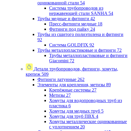
оцинкованной стали
54
Система трубопроводов из
нержавеющей стали SANHA
54
Трубы медные и фитинги
42
Пресс-фитинги медные
18
Фитинги под пайку
24
Трубы из сшитого полиэтилена и фитинги
92
Система GOLDFIX
92
Трубы металлопластиковые и фитинги
72
Трубы металлопластиковые и фитинги
Giacomini
72
Детали трубопроводов, фитинги, хомуты,
крепеж
509
Фитинги латунные
262
Элементы для крепления, метизы
89
Крепёжные системы
27
Метизы
27
Хомуты для водопроводных труб из
пластика
6
Хомуты для медных труб
5
Хомуты для труб ПВХ
4
Хомуты металлические оцинкованные
с уплотнением
20