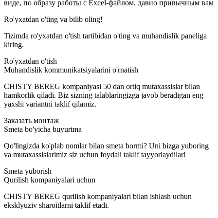
виде, по образу работы с Excel-файлом, давно привычным вам
Ro'yxatdan o'ting va bilib oling!
Tizimda ro'yxatdan o'tish tartibidan o'ting va muhandislik paneliga
kiring.
Ro'yxatdan o'tish
Muhandislik kommunikatsiyalarini o'rnatish
CHISTY BEREG kompaniyasi 50 dan ortiq mutaxassislar bilan
hamkorlik qiladi. Biz sizning talablaringizga javob beradigan eng
yaxshi variantni taklif qilamiz.
Заказать монтаж
Smeta bo'yicha buyurtma
Qo'lingizda ko'plab nomlar bilan smeta bormi? Uni bizga yuboring
va mutaxassislarimiz siz uchun foydali taklif tayyorlaydilar!
Smeta yuborish
Qurilish kompaniyalari uchun
CHISTY BEREG qurilish kompaniyalari bilan ishlash uchun
eksklyuziv sharoitlarni taklif etadi.