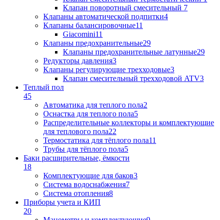
Клапан поворотный cмесительный
7
Клапаны автоматической подпитки
4
Клапаны балансировочные
11
Giacomini
11
Клапаны предохранительные
29
Клапаны предохранительные латунные
29
Редукторы давления
3
Клапаны регулирующие трехходовые
3
Клапан смесительный трехходовой ATV
3
Теплый пол
45
Автоматика для теплого пола
2
Оснастка для теплого пола
5
Распределительные коллекторы и комплектующие
для теплового пола
22
Термостатика для тёплого пола
11
Трубы для тёплого пола
5
Баки расширительные, ёмкости
18
Комплектующие для баков
3
Система водоснабжения
7
Система отопления
8
Приборы учета и КИП
20
Манометры и комплектующие
9