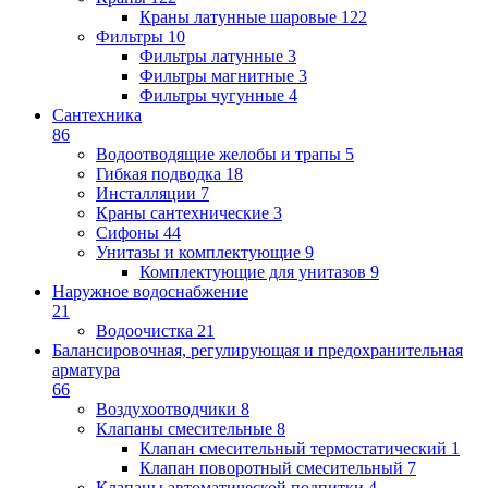
Краны латунные шаровые
122
Фильтры
10
Фильтры латунные
3
Фильтры магнитные
3
Фильтры чугунные
4
Сантехника
86
Водоотводящие желобы и трапы
5
Гибкая подводка
18
Инсталляции
7
Краны сантехнические
3
Сифоны
44
Унитазы и комплектующие
9
Комплектующие для унитазов
9
Наружное водоснабжение
21
Водоочистка
21
Балансировочная, регулирующая и предохранительная
арматура
66
Воздухоотводчики
8
Клапаны cмесительные
8
Клапан cмесительный термостатический
1
Клапан поворотный cмесительный
7
Клапаны автоматической подпитки
4