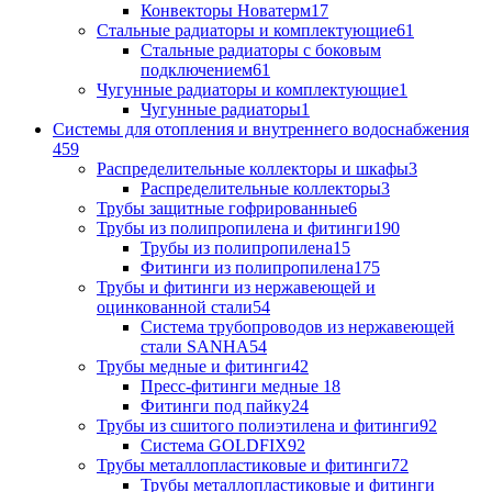
Конвекторы Новатерм
17
Стальные радиаторы и комплектующие
61
Стальные радиаторы с боковым
подключением
61
Чугунные радиаторы и комплектующие
1
Чугунные радиаторы
1
Системы для отопления и внутреннего водоснабжения
459
Распределительные коллекторы и шкафы
3
Распределительные коллекторы
3
Трубы защитные гофрированные
6
Трубы из полипропилена и фитинги
190
Трубы из полипропилена
15
Фитинги из полипропилена
175
Трубы и фитинги из нержавеющей и
оцинкованной стали
54
Система трубопроводов из нержавеющей
стали SANHA
54
Трубы медные и фитинги
42
Пресс-фитинги медные
18
Фитинги под пайку
24
Трубы из сшитого полиэтилена и фитинги
92
Система GOLDFIX
92
Трубы металлопластиковые и фитинги
72
Трубы металлопластиковые и фитинги