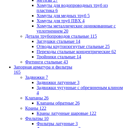
Метизы
27
Хомуты для водопроводных труб из
пластика
6
Хомуты для медных труб
5
Хомуты для труб ПВХ
4
Хомуты металлические оцинкованные с
уплотнением
20
Детали трубопроводов стальные
115
Заглушки стальные
14
Отводы крутоизогнутые стальные
25
Переходы стальные концентрические
62
Тройники стальные
14
Фитинги стальные
43
Запорная арматура и фильтры
165
Задвижки
7
Задвижки латунные
3
Задвижки чугунные с обрезиненым клином
4
Клапаны
26
Клапаны обратные
26
Краны
122
Краны латунные шаровые
122
Фильтры
10
Фильтры латунные
3