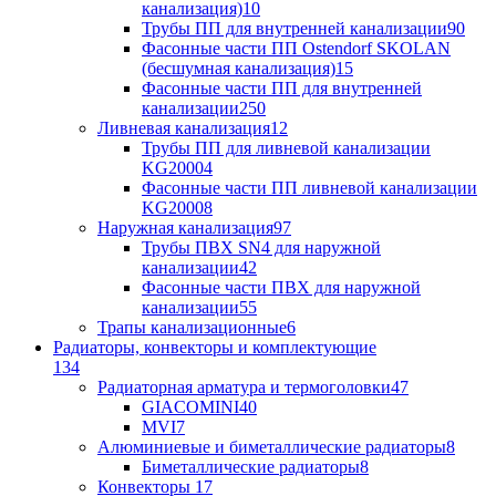
канализация)
10
Трубы ПП для внутренней канализации
90
Фасонные части ПП Ostendorf SKOLAN
(бесшумная канализация)
15
Фасонные части ПП для внутренней
канализации
250
Ливневая канализация
12
Трубы ПП для ливневой канализации
KG2000
4
Фасонные части ПП ливневой канализации
KG2000
8
Наружная канализация
97
Трубы ПВХ SN4 для наружной
канализации
42
Фасонные части ПВХ для наружной
канализации
55
Трапы канализационные
6
Радиаторы, конвекторы и комплектующие
134
Радиаторная арматура и термоголовки
47
GIACOMINI
40
MVI
7
Алюминиевые и биметаллические радиаторы
8
Биметаллические радиаторы
8
Конвекторы
17