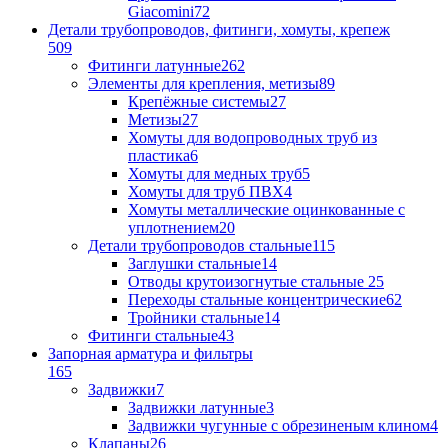
Giacomini
72
Детали трубопроводов, фитинги, хомуты, крепеж
509
Фитинги латунные
262
Элементы для крепления, метизы
89
Крепёжные системы
27
Метизы
27
Хомуты для водопроводных труб из
пластика
6
Хомуты для медных труб
5
Хомуты для труб ПВХ
4
Хомуты металлические оцинкованные с
уплотнением
20
Детали трубопроводов стальные
115
Заглушки стальные
14
Отводы крутоизогнутые стальные
25
Переходы стальные концентрические
62
Тройники стальные
14
Фитинги стальные
43
Запорная арматура и фильтры
165
Задвижки
7
Задвижки латунные
3
Задвижки чугунные с обрезиненым клином
4
Клапаны
26