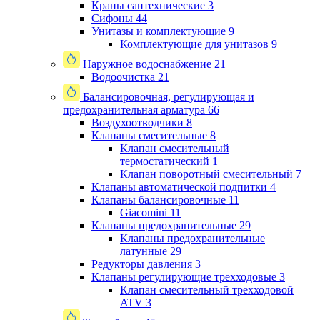
Краны сантехнические
3
Сифоны
44
Унитазы и комплектующие
9
Комплектующие для унитазов
9
Наружное водоснабжение
21
Водоочистка
21
Балансировочная, регулирующая и
предохранительная арматура
66
Воздухоотводчики
8
Клапаны cмесительные
8
Клапан cмесительный
термостатический
1
Клапан поворотный cмесительный
7
Клапаны автоматической подпитки
4
Клапаны балансировочные
11
Giacomini
11
Клапаны предохранительные
29
Клапаны предохранительные
латунные
29
Редукторы давления
3
Клапаны регулирующие трехходовые
3
Клапан смесительный трехходовой
ATV
3