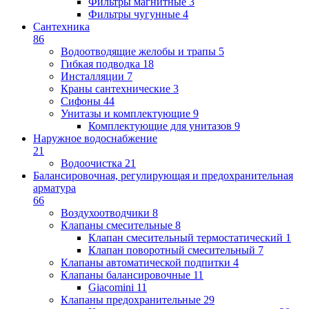
Фильтры магнитные
3
Фильтры чугунные
4
Сантехника
86
Водоотводящие желобы и трапы
5
Гибкая подводка
18
Инсталляции
7
Краны сантехнические
3
Сифоны
44
Унитазы и комплектующие
9
Комплектующие для унитазов
9
Наружное водоснабжение
21
Водоочистка
21
Балансировочная, регулирующая и предохранительная
арматура
66
Воздухоотводчики
8
Клапаны cмесительные
8
Клапан cмесительный термостатический
1
Клапан поворотный cмесительный
7
Клапаны автоматической подпитки
4
Клапаны балансировочные
11
Giacomini
11
Клапаны предохранительные
29