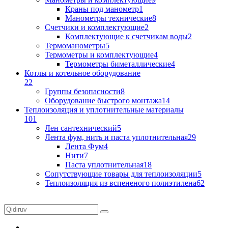
Краны под манометр
1
Манометры технические
8
Счетчики и комплектующие
2
Комплектующие к счетчикам воды
2
Термоманометры
5
Термометры и комплектующие
4
Термометры биметаллические
4
Котлы и котельное оборудование
22
Группы безопасности
8
Оборудование быстрого монтажа
14
Теплоизоляция и уплотнительные материалы
101
Лен сантехнический
5
Лента фум, нить и паста уплотнительная
29
Лента Фум
4
Нити
7
Паста уплотнительная
18
Сопутствующие товары для теплоизоляции
5
Теплоизоляция из вспененого полиэтилена
62