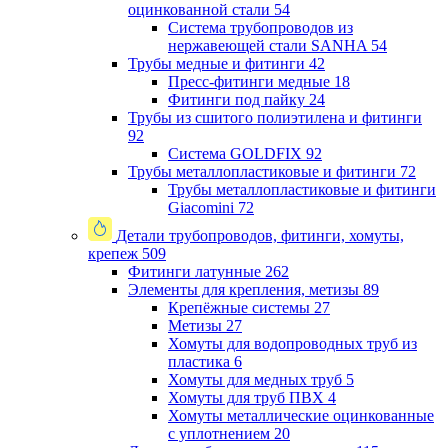
оцинкованной стали
54
Система трубопроводов из
нержавеющей стали SANHA
54
Трубы медные и фитинги
42
Пресс-фитинги медные
18
Фитинги под пайку
24
Трубы из сшитого полиэтилена и фитинги
92
Система GOLDFIX
92
Трубы металлопластиковые и фитинги
72
Трубы металлопластиковые и фитинги
Giacomini
72
Детали трубопроводов, фитинги, хомуты,
крепеж
509
Фитинги латунные
262
Элементы для крепления, метизы
89
Крепёжные системы
27
Метизы
27
Хомуты для водопроводных труб из
пластика
6
Хомуты для медных труб
5
Хомуты для труб ПВХ
4
Хомуты металлические оцинкованные
с уплотнением
20