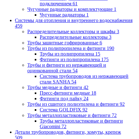
подключением
61
Чугунные радиаторы и комплектующие
1
Чугунные радиаторы
1
Системы для отопления и внутреннего водоснабжения
459
Распределительные коллекторы и шкафы
3
Распределительные коллекторы
3
Трубы защитные гофрированные
6
Трубы из полипропилена и фитинги
190
Трубы из полипропилена
15
Фитинги из полипропилена
175
Трубы и фитинги из нержавеющей и
оцинкованной стали
54
Система трубопроводов из нержавеющей
стали SANHA
54
Трубы медные и фитинги
42
Пресс-фитинги медные
18
Фитинги под пайку
24
Трубы из сшитого полиэтилена и фитинги
92
Система GOLDFIX
92
Трубы металлопластиковые и фитинги
72
Трубы металлопластиковые и фитинги
Giacomini
72
Детали трубопроводов, фитинги, хомуты, крепеж
509