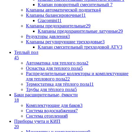
Клапан поворотный cмесительный
7
Клапаны автоматической подпитки
4
Клапаны балансировочные
11
Giacomini
11
Клапаны предохранительные
29
Клапаны предохранительные латунные
29
Редукторы давления
3
Клапаны регулирующие трехходовые
3
Клапан смесительный трехходовой ATV
3
Теплый пол
45
Автоматика для теплого пола
2
Оснастка для теплого пола
5
Распределительные коллекторы и комплектующие
для теплового пола
22
Термостатика для тёплого пола
11
Трубы для тёплого пола
5
Баки расширительные, ёмкости
18
Комплектующие для баков
3
Система водоснабжения
7
Система отопления
8
Приборы учета и КИП
20
Манометры и комплектующие
9