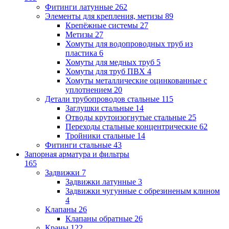
Фитинги латунные
262
Элементы для крепления, метизы
89
Крепёжные системы
27
Метизы
27
Хомуты для водопроводных труб из
пластика
6
Хомуты для медных труб
5
Хомуты для труб ПВХ
4
Хомуты металлические оцинкованные с
уплотнением
20
Детали трубопроводов стальные
115
Заглушки стальные
14
Отводы крутоизогнутые стальные
25
Переходы стальные концентрические
62
Тройники стальные
14
Фитинги стальные
43
Запорная арматура и фильтры
165
Задвижки
7
Задвижки латунные
3
Задвижки чугунные с обрезиненым клином
4
Клапаны
26
Клапаны обратные
26
Краны
122