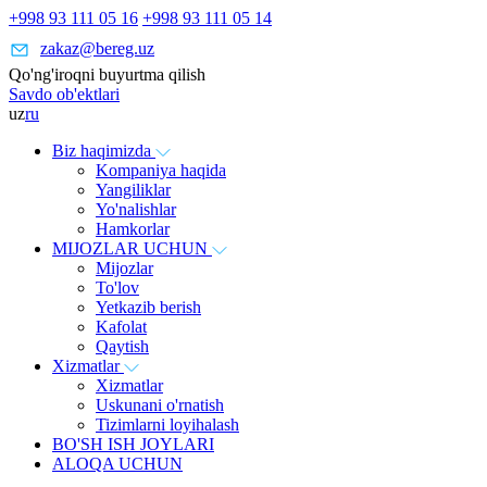
+998 93 111 05 16
+998 93 111 05 14
zakaz@bereg.uz
Qo'ng'iroqni buyurtma qilish
Savdo ob'ektlari
uz
ru
Biz haqimizda
Kompaniya haqida
Yangiliklar
Yo'nalishlar
Hamkorlar
MIJOZLAR UCHUN
Mijozlar
To'lov
Yetkazib berish
Kafolat
Qaytish
Xizmatlar
Xizmatlar
Uskunani o'rnatish
Tizimlarni loyihalash
BO'SH ISH JOYLARI
ALOQA UCHUN