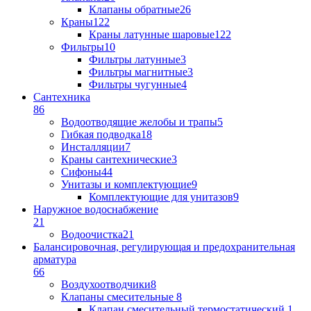
Клапаны обратные
26
Краны
122
Краны латунные шаровые
122
Фильтры
10
Фильтры латунные
3
Фильтры магнитные
3
Фильтры чугунные
4
Сантехника
86
Водоотводящие желобы и трапы
5
Гибкая подводка
18
Инсталляции
7
Краны сантехнические
3
Сифоны
44
Унитазы и комплектующие
9
Комплектующие для унитазов
9
Наружное водоснабжение
21
Водоочистка
21
Балансировочная, регулирующая и предохранительная
арматура
66
Воздухоотводчики
8
Клапаны cмесительные
8
Клапан cмесительный термостатический
1