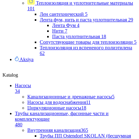
Теплоизоляция и уплотнительные материалы
101
Лен сантехнический
5
Лента фум, нить и паста уплотнительная
29
Лента Фум
4
Нити
7
Паста уплотнительная
18
Сопутствующие товары для теплоизоляции
5
Теплоизоляция из вспененого полиэтилена
62
Aksiya
Katalog
Насосы
34
Канализационные и дренажные насосы
5
Насосы для водоснабжения
11
Циркуляционные насосы
18
Трубы канализационные, фасонные части и
комплектующие
480
Внутренняя канализация
365
Трубы ПП Ostendorf SKOLAN (бесшумная