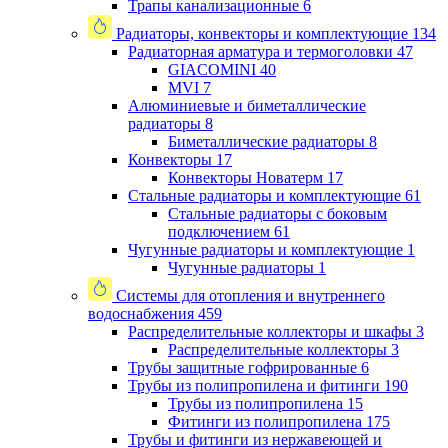
Трапы канализационные
6
Радиаторы, конвекторы и комплектующие
134
Радиаторная арматура и термоголовки
47
GIACOMINI
40
MVI
7
Алюминиевые и биметаллические
радиаторы
8
Биметаллические радиаторы
8
Конвекторы
17
Конвекторы Новатерм
17
Стальные радиаторы и комплектующие
61
Стальные радиаторы с боковым
подключением
61
Чугунные радиаторы и комплектующие
1
Чугунные радиаторы
1
Системы для отопления и внутреннего
водоснабжения
459
Распределительные коллекторы и шкафы
3
Распределительные коллекторы
3
Трубы защитные гофрированные
6
Трубы из полипропилена и фитинги
190
Трубы из полипропилена
15
Фитинги из полипропилена
175
Трубы и фитинги из нержавеющей и