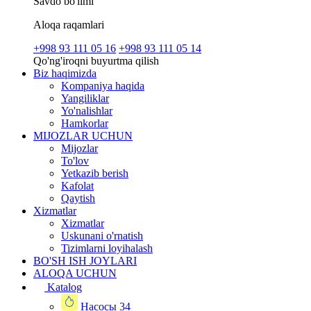
Savdo bo'limi
Aloqa raqamlari
+998 93 111 05 16
+998 93 111 05 14
Qo'ng'iroqni buyurtma qilish
Biz haqimizda
Kompaniya haqida
Yangiliklar
Yo'nalishlar
Hamkorlar
MIJOZLAR UCHUN
Mijozlar
To'lov
Yetkazib berish
Kafolat
Qaytish
Xizmatlar
Xizmatlar
Uskunani o'rnatish
Tizimlarni loyihalash
BO'SH ISH JOYLARI
ALOQA UCHUN
Katalog
Насосы
34