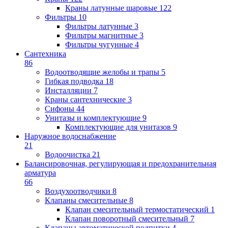
Краны латунные шаровые
122
Фильтры
10
Фильтры латунные
3
Фильтры магнитные
3
Фильтры чугунные
4
Сантехника
86
Водоотводящие желобы и трапы
5
Гибкая подводка
18
Инсталляции
7
Краны сантехнические
3
Сифоны
44
Унитазы и комплектующие
9
Комплектующие для унитазов
9
Наружное водоснабжение
21
Водоочистка
21
Балансировочная, регулирующая и предохранительная
арматура
66
Воздухоотводчики
8
Клапаны cмесительные
8
Клапан cмесительный термостатический
1
Клапан поворотный cмесительный
7
Клапаны автоматической подпитки
4