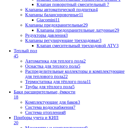
Клапан поворотный cмесительный
7
Клапаны автоматической подпитки
4
Клапаны балансировочные
11
Giacomini
11
Клапаны предохранительные
29
Клапаны предохранительные латунные
29
Редукторы давления
3
Клапаны регулирующие трехходовые
3
Клапан смесительный трехходовой ATV
3
Теплый пол
45
Автоматика для теплого пола
2
Оснастка для теплого пола
5
Распределительные коллекторы и комплектующие
для теплового пола
22
Термостатика для тёплого пола
11
Трубы для тёплого пола
5
Баки расширительные, ёмкости
18
Комплектующие для баков
3
Система водоснабжения
7
Система отопления
8
Приборы учета и КИП
20
Манометры и комплектующие
9