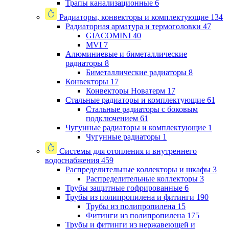
Трапы канализационные
6
Радиаторы, конвекторы и комплектующие
134
Радиаторная арматура и термоголовки
47
GIACOMINI
40
MVI
7
Алюминиевые и биметаллические
радиаторы
8
Биметаллические радиаторы
8
Конвекторы
17
Конвекторы Новатерм
17
Стальные радиаторы и комплектующие
61
Стальные радиаторы с боковым
подключением
61
Чугунные радиаторы и комплектующие
1
Чугунные радиаторы
1
Системы для отопления и внутреннего
водоснабжения
459
Распределительные коллекторы и шкафы
3
Распределительные коллекторы
3
Трубы защитные гофрированные
6
Трубы из полипропилена и фитинги
190
Трубы из полипропилена
15
Фитинги из полипропилена
175
Трубы и фитинги из нержавеющей и