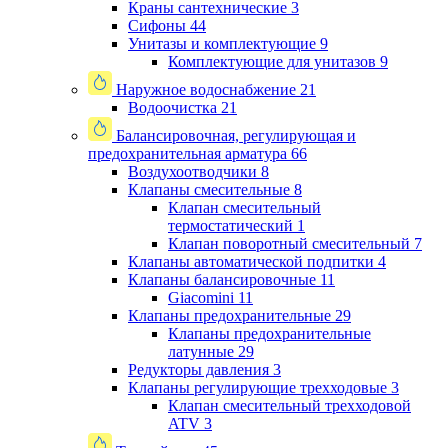
Краны сантехнические
3
Сифоны
44
Унитазы и комплектующие
9
Комплектующие для унитазов
9
Наружное водоснабжение
21
Водоочистка
21
Балансировочная, регулирующая и
предохранительная арматура
66
Воздухоотводчики
8
Клапаны cмесительные
8
Клапан cмесительный
термостатический
1
Клапан поворотный cмесительный
7
Клапаны автоматической подпитки
4
Клапаны балансировочные
11
Giacomini
11
Клапаны предохранительные
29
Клапаны предохранительные
латунные
29
Редукторы давления
3
Клапаны регулирующие трехходовые
3
Клапан смесительный трехходовой
ATV
3