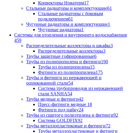
Конвекторы Новатерм
17
Стальные радиаторы и комплектующие
61
Стальные радиаторы с боковым
подключением
61
Чугунные радиаторы и комплектующие
1
Чугунные радиаторы
1
Системы для отопления и внутреннего водоснабжения
459
Распределительные коллекторы и шкафы
3
Распределительные коллекторы
3
Трубы защитные гофрированные
6
Трубы из полипропилена и фитинги
190
Трубы из полипропилена
15
Фитинги из полипропилена
175
Трубы и фитинги из нержавеющей и
оцинкованной стали
54
Система трубопроводов из нержавеющей
стали SANHA
54
Трубы медные и фитинги
42
Пресс-фитинги медные
18
Фитинги под пайку
24
Трубы из сшитого полиэтилена и фитинги
92
Система GOLDFIX
92
Трубы металлопластиковые и фитинги
72
Трубы металлопластиковые и фитинги