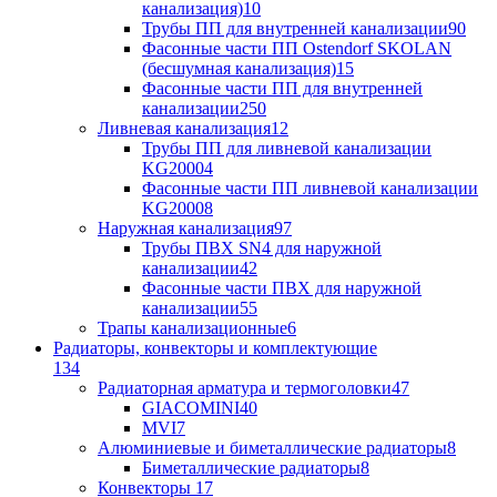
канализация)
10
Трубы ПП для внутренней канализации
90
Фасонные части ПП Ostendorf SKOLAN
(бесшумная канализация)
15
Фасонные части ПП для внутренней
канализации
250
Ливневая канализация
12
Трубы ПП для ливневой канализации
KG2000
4
Фасонные части ПП ливневой канализации
KG2000
8
Наружная канализация
97
Трубы ПВХ SN4 для наружной
канализации
42
Фасонные части ПВХ для наружной
канализации
55
Трапы канализационные
6
Радиаторы, конвекторы и комплектующие
134
Радиаторная арматура и термоголовки
47
GIACOMINI
40
MVI
7
Алюминиевые и биметаллические радиаторы
8
Биметаллические радиаторы
8
Конвекторы
17