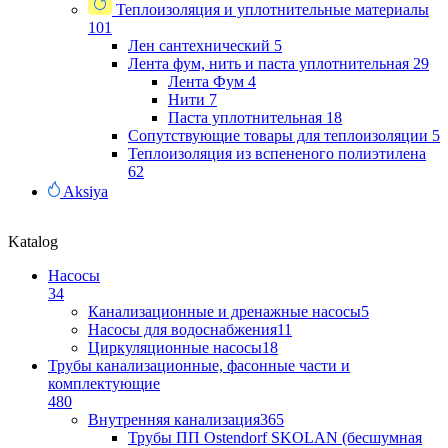
Теплоизоляция и уплотнительные материалы
101
Лен сантехнический
5
Лента фум, нить и паста уплотнительная
29
Лента Фум
4
Нити
7
Паста уплотнительная
18
Сопутствующие товары для теплоизоляции
5
Теплоизоляция из вспененого полиэтилена
62
Aksiya
Katalog
Насосы
34
Канализационные и дренажные насосы
5
Насосы для водоснабжения
11
Циркуляционные насосы
18
Трубы канализационные, фасонные части и
комплектующие
480
Внутренняя канализация
365
Трубы ПП Ostendorf SKOLAN (бесшумная