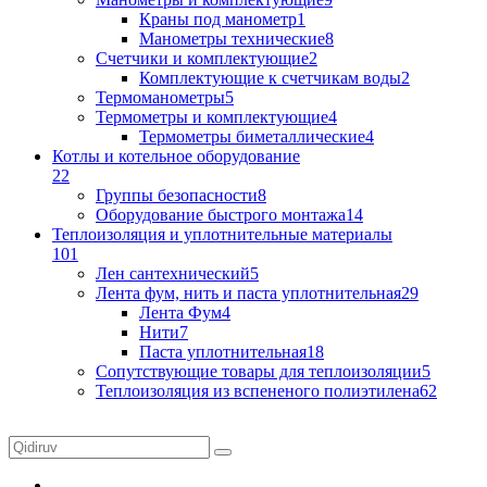
Краны под манометр
1
Манометры технические
8
Счетчики и комплектующие
2
Комплектующие к счетчикам воды
2
Термоманометры
5
Термометры и комплектующие
4
Термометры биметаллические
4
Котлы и котельное оборудование
22
Группы безопасности
8
Оборудование быстрого монтажа
14
Теплоизоляция и уплотнительные материалы
101
Лен сантехнический
5
Лента фум, нить и паста уплотнительная
29
Лента Фум
4
Нити
7
Паста уплотнительная
18
Сопутствующие товары для теплоизоляции
5
Теплоизоляция из вспененого полиэтилена
62