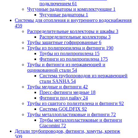
подключением
61
Чугунные радиаторы и комплектующие
1
Чугунные радиаторы
1
Системы для отопления и внутреннего водоснабжения
459
Распределительные коллекторы и шкафы
3
Распределительные коллекторы
3
Трубы защитные гофрированные
6
Трубы из полипропилена и фитинги
190
Трубы из полипропилена
15
Фитинги из полипропилена
175
Трубы и фитинги из нержавеющей и
оцинкованной стали
54
Система трубопроводов из нержавеющей
стали SANHA
54
Трубы медные и фитинги
42
Пресс-фитинги медные
18
Фитинги под пайку
24
Трубы из сшитого полиэтилена и фитинги
92
Система GOLDFIX
92
Трубы металлопластиковые и фитинги
72
Трубы металлопластиковые и фитинги
Giacomini
72
Детали трубопроводов, фитинги, хомуты, крепеж
509