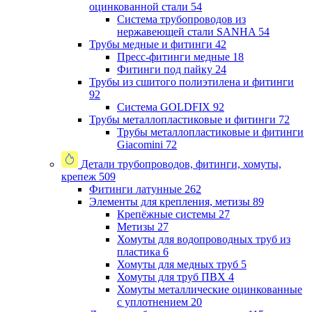
оцинкованной стали
54
Система трубопроводов из
нержавеющей стали SANHA
54
Трубы медные и фитинги
42
Пресс-фитинги медные
18
Фитинги под пайку
24
Трубы из сшитого полиэтилена и фитинги
92
Система GOLDFIX
92
Трубы металлопластиковые и фитинги
72
Трубы металлопластиковые и фитинги
Giacomini
72
Детали трубопроводов, фитинги, хомуты,
крепеж
509
Фитинги латунные
262
Элементы для крепления, метизы
89
Крепёжные системы
27
Метизы
27
Хомуты для водопроводных труб из
пластика
6
Хомуты для медных труб
5
Хомуты для труб ПВХ
4
Хомуты металлические оцинкованные
с уплотнением
20