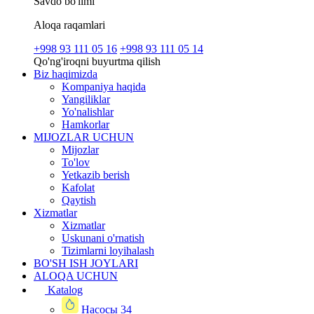
Savdo bo'limi
Aloqa raqamlari
+998 93 111 05 16
+998 93 111 05 14
Qo'ng'iroqni buyurtma qilish
Biz haqimizda
Kompaniya haqida
Yangiliklar
Yo'nalishlar
Hamkorlar
MIJOZLAR UCHUN
Mijozlar
To'lov
Yetkazib berish
Kafolat
Qaytish
Xizmatlar
Xizmatlar
Uskunani o'rnatish
Tizimlarni loyihalash
BO'SH ISH JOYLARI
ALOQA UCHUN
Katalog
Насосы
34