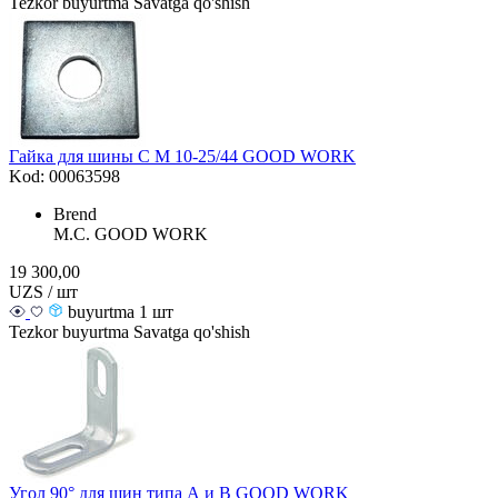
Tezkor buyurtma
Savatga qo'shish
Гайка для шины C М 10-25/44 GOOD WORK
Kod: 00063598
Brend
M.С. GOOD WORK
19 300,00
UZS / шт
buyurtma 1 шт
Tezkor buyurtma
Savatga qo'shish
Угол 90° для шин типа А и B GOOD WORK