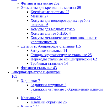
Фитинги латунные
262
Элементы для крепления, метизы
89
Крепёжные системы
27
Метизы
27
Хомуты для водопроводных труб из
пластика
6
Хомуты для медных труб
5
Хомуты для труб ПВХ
4
Хомуты металлические оцинкованные с
уплотнением
20
Детали трубопроводов стальные
115
Заглушки стальные
14
Отводы крутоизогнутые стальные
25
Переходы стальные концентрические
62
Тройники стальные
14
Фитинги стальные
43
Запорная арматура и фильтры
165
Задвижки
7
Задвижки латунные
3
Задвижки чугунные с обрезиненым клином
4
Клапаны
26
Клапаны обратные
26
Краны
122