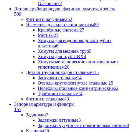
Giacomini
72
Детали трубопроводов, фитинги, хомуты, крепеж
509
Фитинги латунные
262
Элементы для крепления, метизы
89
Крепёжные системы
27
Метизы
27
Хомуты для водопроводных труб из
пластика
6
Хомуты для медных труб
5
Хомуты для труб ПВХ
4
Хомуты металлические оцинкованные с
уплотнением
20
Детали трубопроводов стальные
115
Заглушки стальные
14
Отводы крутоизогнутые стальные
25
Переходы стальные концентрические
62
Тройники стальные
14
Фитинги стальные
43
Запорная арматура и фильтры
165
Задвижки
7
Задвижки латунные
3
Задвижки чугунные с обрезиненым клином
4
Клапаны
26