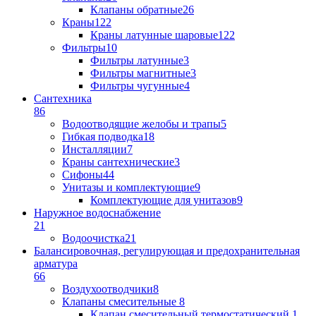
Клапаны обратные
26
Краны
122
Краны латунные шаровые
122
Фильтры
10
Фильтры латунные
3
Фильтры магнитные
3
Фильтры чугунные
4
Сантехника
86
Водоотводящие желобы и трапы
5
Гибкая подводка
18
Инсталляции
7
Краны сантехнические
3
Сифоны
44
Унитазы и комплектующие
9
Комплектующие для унитазов
9
Наружное водоснабжение
21
Водоочистка
21
Балансировочная, регулирующая и предохранительная
арматура
66
Воздухоотводчики
8
Клапаны cмесительные
8
Клапан cмесительный термостатический
1