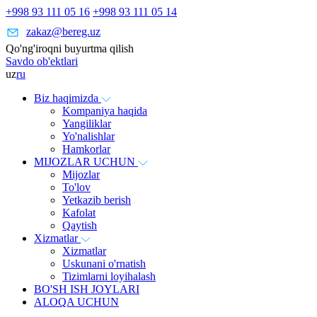
+998 93 111 05 16
+998 93 111 05 14
zakaz@bereg.uz
Qo'ng'iroqni buyurtma qilish
Savdo ob'ektlari
uz
ru
Biz haqimizda
Kompaniya haqida
Yangiliklar
Yo'nalishlar
Hamkorlar
MIJOZLAR UCHUN
Mijozlar
To'lov
Yetkazib berish
Kafolat
Qaytish
Xizmatlar
Xizmatlar
Uskunani o'rnatish
Tizimlarni loyihalash
BO'SH ISH JOYLARI
ALOQA UCHUN