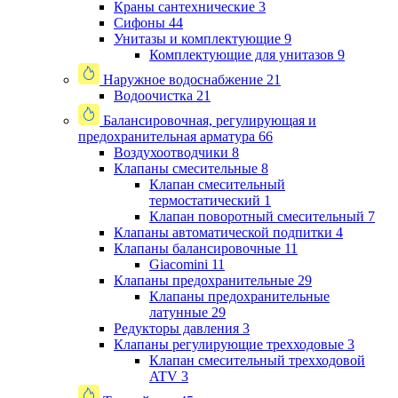
Краны сантехнические
3
Сифоны
44
Унитазы и комплектующие
9
Комплектующие для унитазов
9
Наружное водоснабжение
21
Водоочистка
21
Балансировочная, регулирующая и
предохранительная арматура
66
Воздухоотводчики
8
Клапаны cмесительные
8
Клапан cмесительный
термостатический
1
Клапан поворотный cмесительный
7
Клапаны автоматической подпитки
4
Клапаны балансировочные
11
Giacomini
11
Клапаны предохранительные
29
Клапаны предохранительные
латунные
29
Редукторы давления
3
Клапаны регулирующие трехходовые
3
Клапан смесительный трехходовой
ATV
3