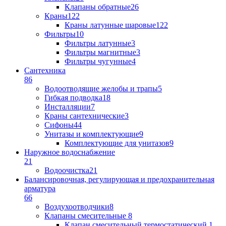
Клапаны обратные
26
Краны
122
Краны латунные шаровые
122
Фильтры
10
Фильтры латунные
3
Фильтры магнитные
3
Фильтры чугунные
4
Сантехника
86
Водоотводящие желобы и трапы
5
Гибкая подводка
18
Инсталляции
7
Краны сантехнические
3
Сифоны
44
Унитазы и комплектующие
9
Комплектующие для унитазов
9
Наружное водоснабжение
21
Водоочистка
21
Балансировочная, регулирующая и предохранительная
арматура
66
Воздухоотводчики
8
Клапаны cмесительные
8
Клапан cмесительный термостатический
1