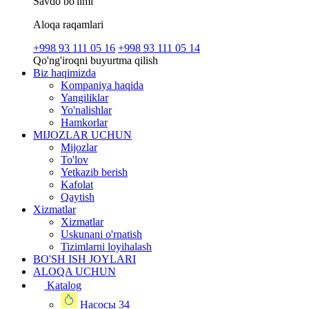
Savdo bo'limi
Aloqa raqamlari
+998 93 111 05 16
+998 93 111 05 14
Qo'ng'iroqni buyurtma qilish
Biz haqimizda
Kompaniya haqida
Yangiliklar
Yo'nalishlar
Hamkorlar
MIJOZLAR UCHUN
Mijozlar
To'lov
Yetkazib berish
Kafolat
Qaytish
Xizmatlar
Xizmatlar
Uskunani o'rnatish
Tizimlarni loyihalash
BO'SH ISH JOYLARI
ALOQA UCHUN
Katalog
Насосы
34