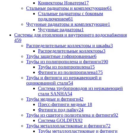
Конвекторы Новатерм
17
Стальные радиаторы и комплектующие
61
Стальные радиаторы с боковым
подключением
61
Чугунные радиаторы и комплектующие
1
Чугунные радиаторы
1
Системы для отопления и внутреннего водоснабжения
459
Распределительные коллекторы и шкафы
3
Распределительные коллекторы
3
Трубы защитные гофрированные
6
Трубы из полипропилена и фитинги
190
Трубы из полипропилена
15
Фитинги из полипропилена
175
Трубы и фитинги из нержавеющей и
оцинкованной стали
54
Система трубопроводов из нержавеющей
стали SANHA
54
Трубы медные и фитинги
42
Пресс-фитинги медные
18
Фитинги под пайку
24
Трубы из сшитого полиэтилена и фитинги
92
Система GOLDFIX
92
Трубы металлопластиковые и фитинги
72
Трубы металлопластиковые и фитинги