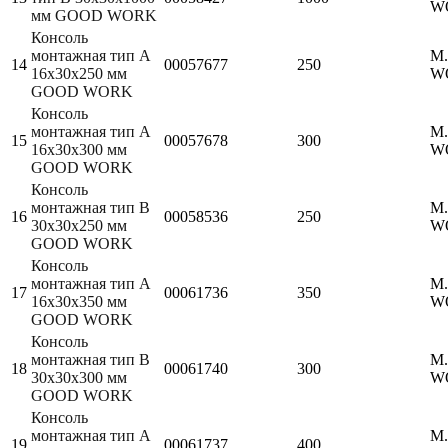
W
мм GOOD WORK
Консоль
монтажная тип А
M
14
00057677
250
16х30х250 мм
W
GOOD WORK
Консоль
монтажная тип А
M
15
00057678
300
16х30х300 мм
W
GOOD WORK
Консоль
монтажная тип B
M
16
00058536
250
30х30х250 мм
W
GOOD WORK
Консоль
монтажная тип А
M
17
00061736
350
16х30х350 мм
W
GOOD WORK
Консоль
монтажная тип B
M
18
00061740
300
30х30х300 мм
W
GOOD WORK
Консоль
монтажная тип А
M
19
00061737
400