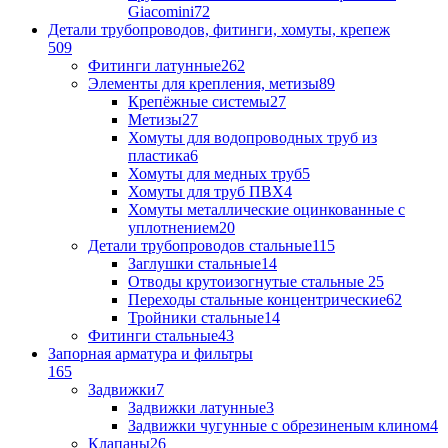
Giacomini
72
Детали трубопроводов, фитинги, хомуты, крепеж
509
Фитинги латунные
262
Элементы для крепления, метизы
89
Крепёжные системы
27
Метизы
27
Хомуты для водопроводных труб из
пластика
6
Хомуты для медных труб
5
Хомуты для труб ПВХ
4
Хомуты металлические оцинкованные с
уплотнением
20
Детали трубопроводов стальные
115
Заглушки стальные
14
Отводы крутоизогнутые стальные
25
Переходы стальные концентрические
62
Тройники стальные
14
Фитинги стальные
43
Запорная арматура и фильтры
165
Задвижки
7
Задвижки латунные
3
Задвижки чугунные с обрезиненым клином
4
Клапаны
26