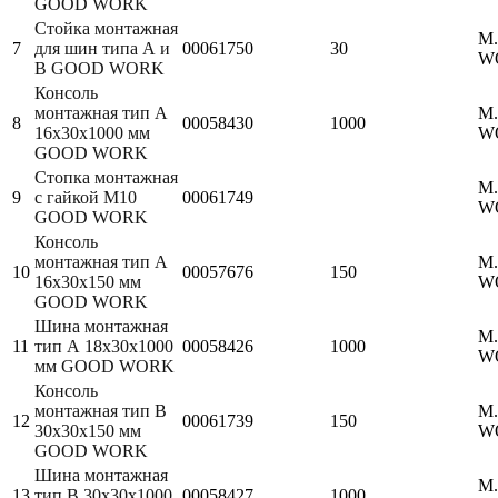
GOOD WORK
Стойка монтажная
M
7
для шин типа А и
00061750
30
W
B GOOD WORK
Консоль
монтажная тип А
M
8
00058430
1000
16х30х1000 мм
W
GOOD WORK
Стопка монтажная
M
9
с гайкой М10
00061749
W
GOOD WORK
Консоль
монтажная тип А
M
10
00057676
150
16х30х150 мм
W
GOOD WORK
Шина монтажная
M
11
тип А 18х30х1000
00058426
1000
W
мм GOOD WORK
Консоль
монтажная тип B
M
12
00061739
150
30х30х150 мм
W
GOOD WORK
Шина монтажная
M
13
тип B 30х30х1000
00058427
1000