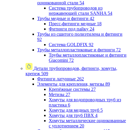
оцинкованной стали
54
Система трубопроводов из
нержавеющей стали SANHA
54
Трубы медные и фитинги
42
Пресс-фитинги медные
18
Фитинги под пайку
24
Трубы из сшитого полиэтилена и фитинги
92
Система GOLDFIX
92
Трубы металлопластиковые и фитинги
72
Трубы металлопластиковые и фитинги
Giacomini
72
Детали трубопроводов, фитинги, хомуты,
крепеж
509
Фитинги латунные
262
Элементы для крепления, метизы
89
Крепёжные системы
27
Метизы
27
Хомуты для водопроводных труб из
пластика
6
Хомуты для медных труб
5
Хомуты для труб ПВХ
4
Хомуты металлические оцинкованные
с уплотнением
20