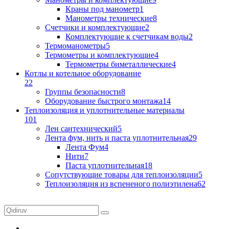
Краны под манометр
1
Манометры технические
8
Счетчики и комплектующие
2
Комплектующие к счетчикам воды
2
Термоманометры
5
Термометры и комплектующие
4
Термометры биметаллические
4
Котлы и котельное оборудование
22
Группы безопасности
8
Оборудование быстрого монтажа
14
Теплоизоляция и уплотнительные материалы
101
Лен сантехнический
5
Лента фум, нить и паста уплотнительная
29
Лента Фум
4
Нити
7
Паста уплотнительная
18
Сопутствующие товары для теплоизоляции
5
Теплоизоляция из вспененого полиэтилена
62