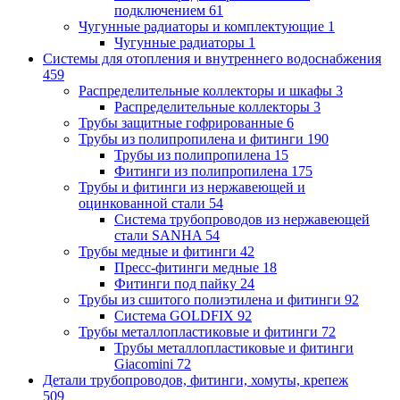
подключением
61
Чугунные радиаторы и комплектующие
1
Чугунные радиаторы
1
Системы для отопления и внутреннего водоснабжения
459
Распределительные коллекторы и шкафы
3
Распределительные коллекторы
3
Трубы защитные гофрированные
6
Трубы из полипропилена и фитинги
190
Трубы из полипропилена
15
Фитинги из полипропилена
175
Трубы и фитинги из нержавеющей и
оцинкованной стали
54
Система трубопроводов из нержавеющей
стали SANHA
54
Трубы медные и фитинги
42
Пресс-фитинги медные
18
Фитинги под пайку
24
Трубы из сшитого полиэтилена и фитинги
92
Система GOLDFIX
92
Трубы металлопластиковые и фитинги
72
Трубы металлопластиковые и фитинги
Giacomini
72
Детали трубопроводов, фитинги, хомуты, крепеж
509