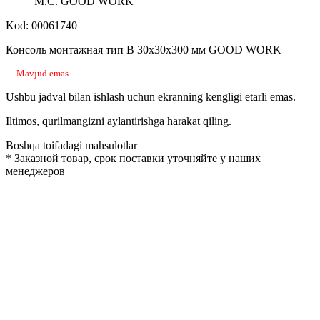
M.С. GOOD WORK
Kod: 00061740
Консоль монтажная тип B 30х30х300 мм GOOD WORK
Mavjud emas
Ushbu jadval bilan ishlash uchun ekranning kengligi etarli emas.
Iltimos, qurilmangizni aylantirishga harakat qiling.
Boshqa toifadagi mahsulotlar
*
Заказной товар, срок поставки уточняйте у наших
менеджеров