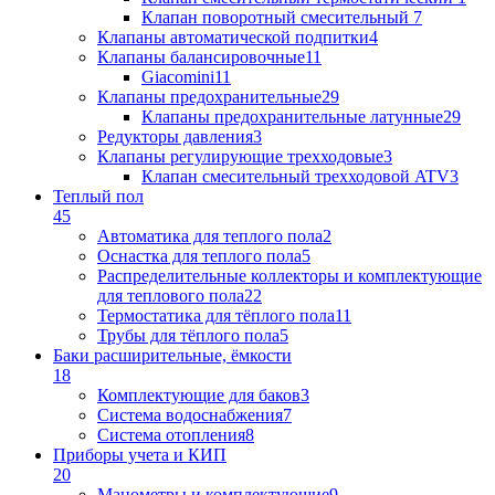
Клапан поворотный cмесительный
7
Клапаны автоматической подпитки
4
Клапаны балансировочные
11
Giacomini
11
Клапаны предохранительные
29
Клапаны предохранительные латунные
29
Редукторы давления
3
Клапаны регулирующие трехходовые
3
Клапан смесительный трехходовой ATV
3
Теплый пол
45
Автоматика для теплого пола
2
Оснастка для теплого пола
5
Распределительные коллекторы и комплектующие
для теплового пола
22
Термостатика для тёплого пола
11
Трубы для тёплого пола
5
Баки расширительные, ёмкости
18
Комплектующие для баков
3
Система водоснабжения
7
Система отопления
8
Приборы учета и КИП
20
Манометры и комплектующие
9