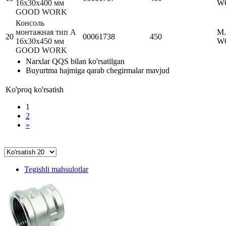
16х30х400 мм
W
GOOD WORK
Консоль
монтажная тип А
M
20
00061738
450
16х30х450 мм
W
GOOD WORK
Narxlar QQS bilan ko'rsatilgan
Buyurtma hajmiga qarab chegirmalar mavjud
Ko'proq ko'rsatish
1
2
»
Tegishli mahsulotlar