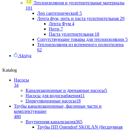
Теплоизоляция и уплотнительные материалы
101
Лен сантехнический
5
Лента фум, нить и паста уплотнительная
29
Лента Фум
4
Нити
7
Паста уплотнительная
18
Сопутствующие товары для теплоизоляции
5
Теплоизоляция из вспененого полиэтилена
62
Aksiya
Katalog
Насосы
34
Канализационные и дренажные насосы
5
Насосы для водоснабжения
11
Циркуляционные насосы
18
Трубы канализационные, фасонные части и
комплектующие
480
Внутренняя канализация
365
Трубы ПП Ostendorf SKOLAN (бесшумная