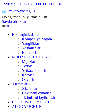
+998 93 111 05 16
+998 93 111 05 14
zakaz@bereg.uz
Qo'ng'iroqni buyurtma qilish
Savdo ob'ektlari
uz
ru
Biz haqimizda
Kompaniya haqida
Yangiliklar
Yo'nalishlar
Hamkorlar
MIJOZLAR UCHUN
Mijozlar
To'lov
Yetkazib berish
Kafolat
Qaytish
Xizmatlar
Xizmatlar
Uskunani o'rnatish
Tizimlarni loyihalash
BO'SH ISH JOYLARI
ALOQA UCHUN