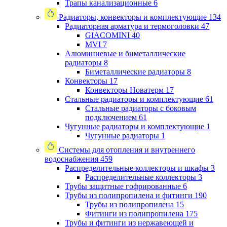
Трапы канализационные
6
Радиаторы, конвекторы и комплектующие
134
Радиаторная арматура и термоголовки
47
GIACOMINI
40
MVI
7
Алюминиевые и биметаллические
радиаторы
8
Биметаллические радиаторы
8
Конвекторы
17
Конвекторы Новатерм
17
Стальные радиаторы и комплектующие
61
Стальные радиаторы с боковым
подключением
61
Чугунные радиаторы и комплектующие
1
Чугунные радиаторы
1
Системы для отопления и внутреннего
водоснабжения
459
Распределительные коллекторы и шкафы
3
Распределительные коллекторы
3
Трубы защитные гофрированные
6
Трубы из полипропилена и фитинги
190
Трубы из полипропилена
15
Фитинги из полипропилена
175
Трубы и фитинги из нержавеющей и