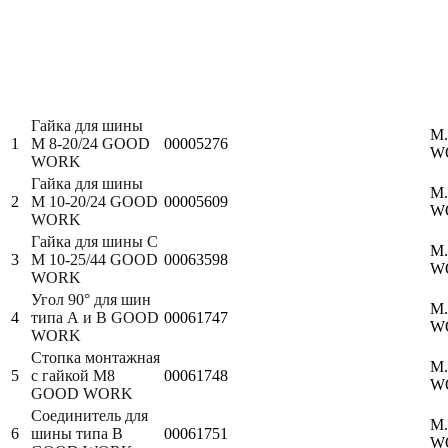
Гайка для шины
M
1
М 8-20/24 GOOD
00005276
W
WORK
Гайка для шины
M
2
М 10-20/24 GOOD
00005609
W
WORK
Гайка для шины C
M
3
М 10-25/44 GOOD
00063598
W
WORK
Угол 90° для шин
M
4
типа А и B GOOD
00061747
W
WORK
Стопка монтажная
M
5
с гайкой М8
00061748
W
GOOD WORK
Соединитель для
M
6
шины типа B
00061751
W