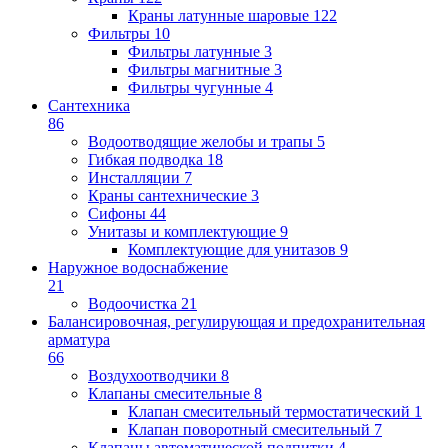
Краны латунные шаровые
122
Фильтры
10
Фильтры латунные
3
Фильтры магнитные
3
Фильтры чугунные
4
Сантехника
86
Водоотводящие желобы и трапы
5
Гибкая подводка
18
Инсталляции
7
Краны сантехнические
3
Сифоны
44
Унитазы и комплектующие
9
Комплектующие для унитазов
9
Наружное водоснабжение
21
Водоочистка
21
Балансировочная, регулирующая и предохранительная
арматура
66
Воздухоотводчики
8
Клапаны cмесительные
8
Клапан cмесительный термостатический
1
Клапан поворотный cмесительный
7
Клапаны автоматической подпитки
4