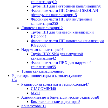
канализация)
10
Трубы ПП для внутренней канализации
90
Фасонные части ПП Ostendorf SKOLAN
(бесшумная канализация)
15
Фасонные части ПП для внутренней
канализации
250
Ливневая канализация
12
Трубы ПП для ливневой канализации
KG2000
4
Фасонные части ПП ливневой канализации
KG2000
8
Наружная канализация
97
Трубы ПВХ SN4 для наружной
канализации
42
Фасонные части ПВХ для наружной
канализации
55
Трапы канализационные
6
Радиаторы, конвекторы и комплектующие
134
Радиаторная арматура и термоголовки
47
GIACOMINI
40
MVI
7
Алюминиевые и биметаллические радиаторы
8
Биметаллические радиаторы
8
Конвекторы
17