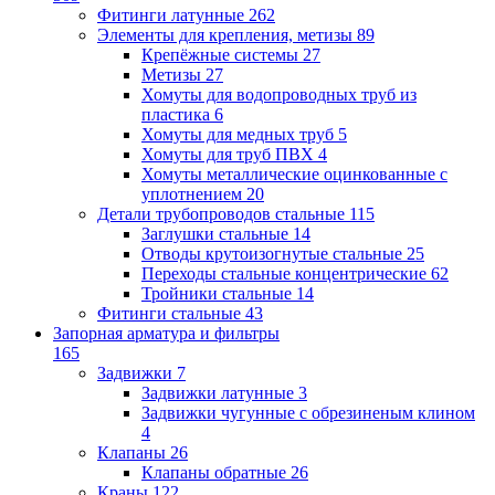
Фитинги латунные
262
Элементы для крепления, метизы
89
Крепёжные системы
27
Метизы
27
Хомуты для водопроводных труб из
пластика
6
Хомуты для медных труб
5
Хомуты для труб ПВХ
4
Хомуты металлические оцинкованные с
уплотнением
20
Детали трубопроводов стальные
115
Заглушки стальные
14
Отводы крутоизогнутые стальные
25
Переходы стальные концентрические
62
Тройники стальные
14
Фитинги стальные
43
Запорная арматура и фильтры
165
Задвижки
7
Задвижки латунные
3
Задвижки чугунные с обрезиненым клином
4
Клапаны
26
Клапаны обратные
26
Краны
122