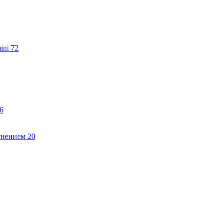
ini
72
6
тнением
20