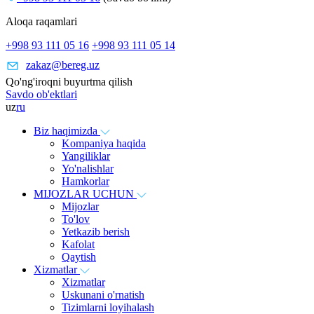
Aloqa raqamlari
+998 93 111 05 16
+998 93 111 05 14
zakaz@bereg.uz
Qo'ng'iroqni buyurtma qilish
Savdo ob'ektlari
uz
ru
Biz haqimizda
Kompaniya haqida
Yangiliklar
Yo'nalishlar
Hamkorlar
MIJOZLAR UCHUN
Mijozlar
To'lov
Yetkazib berish
Kafolat
Qaytish
Xizmatlar
Xizmatlar
Uskunani o'rnatish
Tizimlarni loyihalash