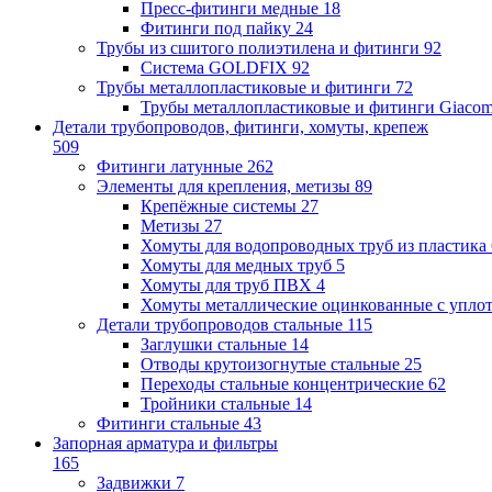
Пресс-фитинги медные
18
Фитинги под пайку
24
Трубы из сшитого полиэтилена и фитинги
92
Система GOLDFIX
92
Трубы металлопластиковые и фитинги
72
Трубы металлопластиковые и фитинги Giacom
Детали трубопроводов, фитинги, хомуты, крепеж
509
Фитинги латунные
262
Элементы для крепления, метизы
89
Крепёжные системы
27
Метизы
27
Хомуты для водопроводных труб из пластика
Хомуты для медных труб
5
Хомуты для труб ПВХ
4
Хомуты металлические оцинкованные с упло
Детали трубопроводов стальные
115
Заглушки стальные
14
Отводы крутоизогнутые стальные
25
Переходы стальные концентрические
62
Тройники стальные
14
Фитинги стальные
43
Запорная арматура и фильтры
165
Задвижки
7