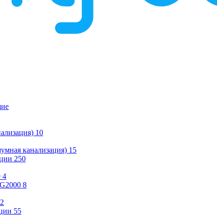
щие
ализация)
10
умная канализация)
15
ации
250
0
4
KG2000
8
2
ции
55