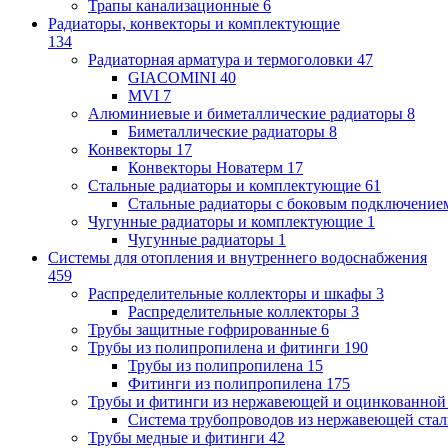
Трапы канализационные
6
Радиаторы, конвекторы и комплектующие
134
Радиаторная арматура и термоголовки
47
GIACOMINI
40
MVI
7
Алюминиевые и биметаллические радиаторы
8
Биметаллические радиаторы
8
Конвекторы
17
Конвекторы Новатерм
17
Стальные радиаторы и комплектующие
61
Стальные радиаторы с боковым подключение
Чугунные радиаторы и комплектующие
1
Чугунные радиаторы
1
Системы для отопления и внутреннего водоснабжения
459
Распределительные коллекторы и шкафы
3
Распределительные коллекторы
3
Трубы защитные гофрированные
6
Трубы из полипропилена и фитинги
190
Трубы из полипропилена
15
Фитинги из полипропилена
175
Трубы и фитинги из нержавеющей и оцинкованной
Система трубопроводов из нержавеющей ст
Трубы медные и фитинги
42