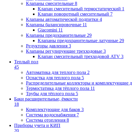
Клапаны cмесительные
8
Клапан cмесительный термостатический
1
Клапан поворотный cмесительный
7
Клапаны автоматической подпитки
4
Клапаны балансировочные
11
Giacomini
11
Клапаны предохранительные
29
Клапаны предохранительные латунные
29
Редукторы давления
3
Клапаны регулирующие трехходовые
3
Клапан смесительный трехходовой ATV
3
Теплый пол
45
Автоматика для теплого пола
2
Оснастка для теплого пола
5
Распределительные коллекторы и комплектующие д
Термостатика для тёплого пола
11
Трубы для тёплого пола
5
Баки расширительные, ёмкости
18
Комплектующие для баков
3
Система водоснабжения
7
Система отопления
8
Приборы учета и КИП
20