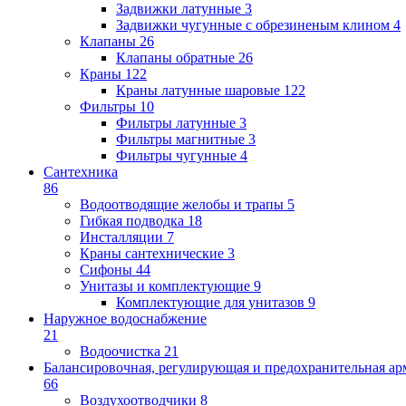
Задвижки латунные
3
Задвижки чугунные с обрезиненым клином
4
Клапаны
26
Клапаны обратные
26
Краны
122
Краны латунные шаровые
122
Фильтры
10
Фильтры латунные
3
Фильтры магнитные
3
Фильтры чугунные
4
Сантехника
86
Водоотводящие желобы и трапы
5
Гибкая подводка
18
Инсталляции
7
Краны сантехнические
3
Сифоны
44
Унитазы и комплектующие
9
Комплектующие для унитазов
9
Наружное водоснабжение
21
Водоочистка
21
Балансировочная, регулирующая и предохранительная ар
66
Воздухоотводчики
8