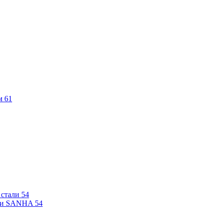
м
61
 стали
54
али SANHA
54