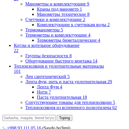
Манометры и комплектующие
9
Краны под манометр
1
Манометры технические
8
Счетчики и комплектующие
2
Комплектующие к счетчикам воды
2
Термоманометры
5
Термометры и комплектующие
4
Термометры биметаллические
4
Котлы и котельное оборудование
22
Группы безопасности
8
Оборудование быстрого монтажа
14
Теплоизоляция и уплотнительные материалы
101
Лен сантехнический
5
Лента фум, нить и паста уплотнительная
29
Лента Фум
4
Нити
7
Паста уплотнительная
18
Сопутствующие товары для теплоизоляции
5
Теплоизоляция из вспененого полиэтилена
62
+998 93 111 05 16
(Savdo bo'limi)