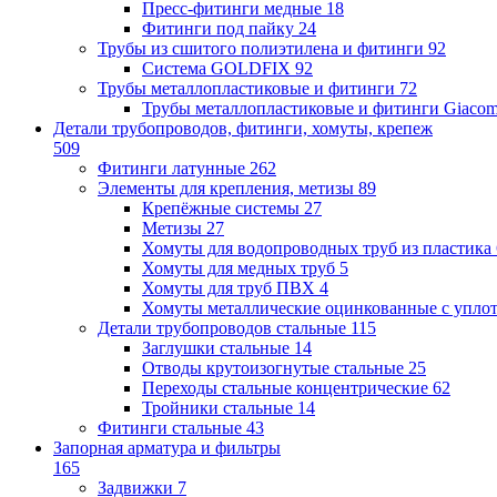
Пресс-фитинги медные
18
Фитинги под пайку
24
Трубы из сшитого полиэтилена и фитинги
92
Система GOLDFIX
92
Трубы металлопластиковые и фитинги
72
Трубы металлопластиковые и фитинги Giacom
Детали трубопроводов, фитинги, хомуты, крепеж
509
Фитинги латунные
262
Элементы для крепления, метизы
89
Крепёжные системы
27
Метизы
27
Хомуты для водопроводных труб из пластика
Хомуты для медных труб
5
Хомуты для труб ПВХ
4
Хомуты металлические оцинкованные с упло
Детали трубопроводов стальные
115
Заглушки стальные
14
Отводы крутоизогнутые стальные
25
Переходы стальные концентрические
62
Тройники стальные
14
Фитинги стальные
43
Запорная арматура и фильтры
165
Задвижки
7