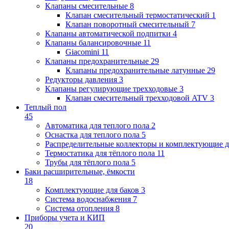
Клапаны cмесительные
8
Клапан cмесительный термостатический
1
Клапан поворотный cмесительный
7
Клапаны автоматической подпитки
4
Клапаны балансировочные
11
Giacomini
11
Клапаны предохранительные
29
Клапаны предохранительные латунные
29
Редукторы давления
3
Клапаны регулирующие трехходовые
3
Клапан смесительный трехходовой ATV
3
Теплый пол
45
Автоматика для теплого пола
2
Оснастка для теплого пола
5
Распределительные коллекторы и комплектующие д
Термостатика для тёплого пола
11
Трубы для тёплого пола
5
Баки расширительные, ёмкости
18
Комплектующие для баков
3
Система водоснабжения
7
Система отопления
8
Приборы учета и КИП
20