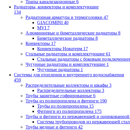
Трапы канализационные
6
Радиаторы, конвекторы и комплектующие
134
Радиаторная арматура и термоголовки
47
GIACOMINI
40
MVI
7
Алюминиевые и биметаллические радиаторы
8
Биметаллические радиаторы
8
Конвекторы
17
Конвекторы Новатерм
17
Стальные радиаторы и комплектующие
61
Стальные радиаторы с боковым подключение
Чугунные радиаторы и комплектующие
1
Чугунные радиаторы
1
Системы для отопления и внутреннего водоснабжения
459
Распределительные коллекторы и шкафы
3
Распределительные коллекторы
3
Трубы защитные гофрированные
6
Трубы из полипропилена и фитинги
190
Трубы из полипропилена
15
Фитинги из полипропилена
175
Трубы и фитинги из нержавеющей и оцинкованной
Система трубопроводов из нержавеющей ст
Трубы медные и фитинги
42