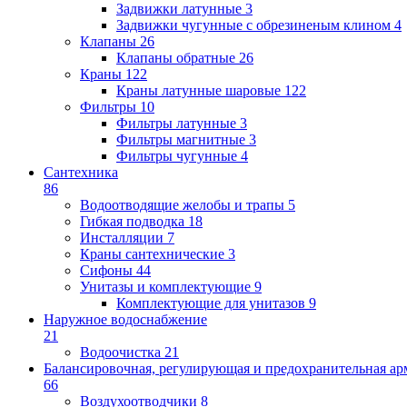
Задвижки латунные
3
Задвижки чугунные с обрезиненым клином
4
Клапаны
26
Клапаны обратные
26
Краны
122
Краны латунные шаровые
122
Фильтры
10
Фильтры латунные
3
Фильтры магнитные
3
Фильтры чугунные
4
Сантехника
86
Водоотводящие желобы и трапы
5
Гибкая подводка
18
Инсталляции
7
Краны сантехнические
3
Сифоны
44
Унитазы и комплектующие
9
Комплектующие для унитазов
9
Наружное водоснабжение
21
Водоочистка
21
Балансировочная, регулирующая и предохранительная ар
66
Воздухоотводчики
8