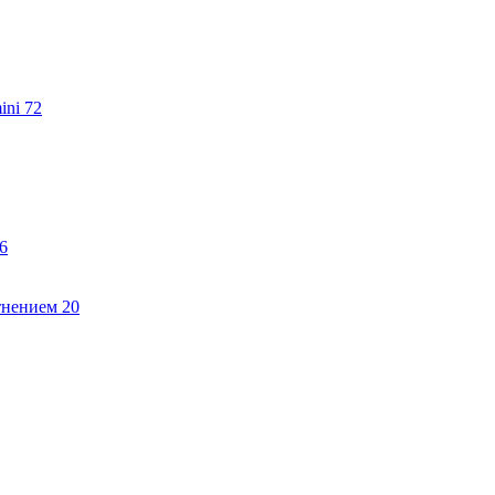
ini
72
6
тнением
20