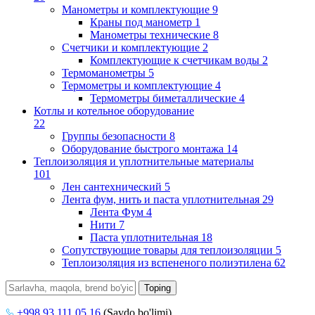
Манометры и комплектующие
9
Краны под манометр
1
Манометры технические
8
Счетчики и комплектующие
2
Комплектующие к счетчикам воды
2
Термоманометры
5
Термометры и комплектующие
4
Термометры биметаллические
4
Котлы и котельное оборудование
22
Группы безопасности
8
Оборудование быстрого монтажа
14
Теплоизоляция и уплотнительные материалы
101
Лен сантехнический
5
Лента фум, нить и паста уплотнительная
29
Лента Фум
4
Нити
7
Паста уплотнительная
18
Сопутствующие товары для теплоизоляции
5
Теплоизоляция из вспененого полиэтилена
62
+998 93 111 05 16
(Savdo bo'limi)