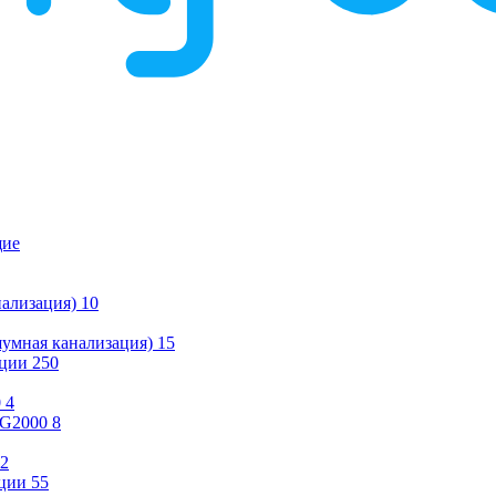
щие
ализация)
10
умная канализация)
15
ации
250
0
4
KG2000
8
2
ции
55