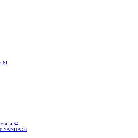
м
61
 стали
54
али SANHA
54