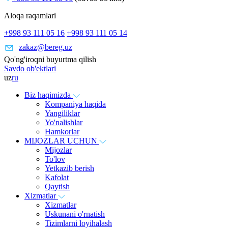
Aloqa raqamlari
+998 93 111 05 16
+998 93 111 05 14
zakaz@bereg.uz
Qo'ng'iroqni buyurtma qilish
Savdo ob'ektlari
uz
ru
Biz haqimizda
Kompaniya haqida
Yangiliklar
Yo'nalishlar
Hamkorlar
MIJOZLAR UCHUN
Mijozlar
To'lov
Yetkazib berish
Kafolat
Qaytish
Xizmatlar
Xizmatlar
Uskunani o'rnatish
Tizimlarni loyihalash