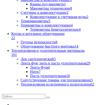
Краны под манометр
1
Манометры технические
8
Счетчики и комплектующие
2
Комплектующие к счетчикам воды
2
Термоманометры
5
Термометры и комплектующие
4
Термометры биметаллические
4
Котлы и котельное оборудование
22
Группы безопасности
8
Оборудование быстрого монтажа
14
Теплоизоляция и уплотнительные материалы
101
Лен сантехнический
5
Лента фум, нить и паста уплотнительная
29
Лента Фум
4
Нити
7
Паста уплотнительная
18
Сопутствующие товары для теплоизоляции
5
Теплоизоляция из вспененого полиэтилена
62