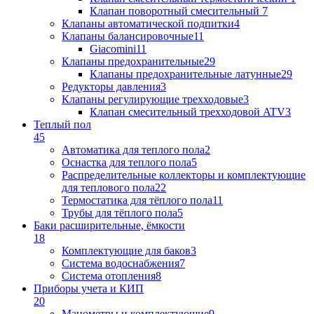
Клапан поворотный cмесительный
7
Клапаны автоматической подпитки
4
Клапаны балансировочные
11
Giacomini
11
Клапаны предохранительные
29
Клапаны предохранительные латунные
29
Редукторы давления
3
Клапаны регулирующие трехходовые
3
Клапан смесительный трехходовой ATV
3
Теплый пол
45
Автоматика для теплого пола
2
Оснастка для теплого пола
5
Распределительные коллекторы и комплектующие
для теплового пола
22
Термостатика для тёплого пола
11
Трубы для тёплого пола
5
Баки расширительные, ёмкости
18
Комплектующие для баков
3
Система водоснабжения
7
Система отопления
8
Приборы учета и КИП
20
Манометры и комплектующие
9