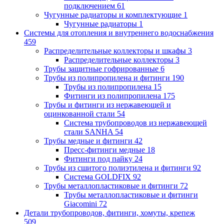
подключением
61
Чугунные радиаторы и комплектующие
1
Чугунные радиаторы
1
Системы для отопления и внутреннего водоснабжения
459
Распределительные коллекторы и шкафы
3
Распределительные коллекторы
3
Трубы защитные гофрированные
6
Трубы из полипропилена и фитинги
190
Трубы из полипропилена
15
Фитинги из полипропилена
175
Трубы и фитинги из нержавеющей и
оцинкованной стали
54
Система трубопроводов из нержавеющей
стали SANHA
54
Трубы медные и фитинги
42
Пресс-фитинги медные
18
Фитинги под пайку
24
Трубы из сшитого полиэтилена и фитинги
92
Система GOLDFIX
92
Трубы металлопластиковые и фитинги
72
Трубы металлопластиковые и фитинги
Giacomini
72
Детали трубопроводов, фитинги, хомуты, крепеж
509