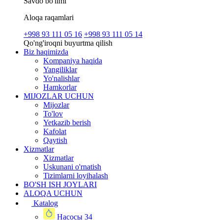
Savdo bo'limi
Aloqa raqamlari
+998 93 111 05 16
+998 93 111 05 14
Qo'ng'iroqni buyurtma qilish
Biz haqimizda
Kompaniya haqida
Yangiliklar
Yo'nalishlar
Hamkorlar
MIJOZLAR UCHUN
Mijozlar
To'lov
Yetkazib berish
Kafolat
Qaytish
Xizmatlar
Xizmatlar
Uskunani o'rnatish
Tizimlarni loyihalash
BO'SH ISH JOYLARI
ALOQA UCHUN
Katalog
Насосы
34