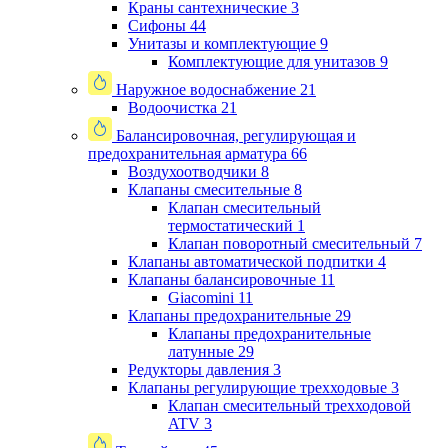
Краны сантехнические
3
Сифоны
44
Унитазы и комплектующие
9
Комплектующие для унитазов
9
Наружное водоснабжение
21
Водоочистка
21
Балансировочная, регулирующая и
предохранительная арматура
66
Воздухоотводчики
8
Клапаны cмесительные
8
Клапан cмесительный
термостатический
1
Клапан поворотный cмесительный
7
Клапаны автоматической подпитки
4
Клапаны балансировочные
11
Giacomini
11
Клапаны предохранительные
29
Клапаны предохранительные
латунные
29
Редукторы давления
3
Клапаны регулирующие трехходовые
3
Клапан смесительный трехходовой
ATV
3