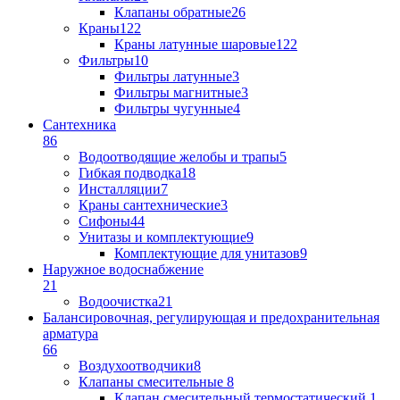
Клапаны обратные
26
Краны
122
Краны латунные шаровые
122
Фильтры
10
Фильтры латунные
3
Фильтры магнитные
3
Фильтры чугунные
4
Сантехника
86
Водоотводящие желобы и трапы
5
Гибкая подводка
18
Инсталляции
7
Краны сантехнические
3
Сифоны
44
Унитазы и комплектующие
9
Комплектующие для унитазов
9
Наружное водоснабжение
21
Водоочистка
21
Балансировочная, регулирующая и предохранительная
арматура
66
Воздухоотводчики
8
Клапаны cмесительные
8
Клапан cмесительный термостатический
1