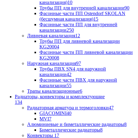
канализация)
10
Трубы ПП для внутренней канализации
90
Фасонные части ПП Ostendorf SKOLAN
(бесшумная канализация)
15
Фасонные части ПП для внутренней
канализации
250
Ливневая канализация
12
Трубы ПП для ливневой канализации
KG2000
4
Фасонные части ПП ливневой канализации
KG2000
8
Наружная канализация
97
Трубы ПВХ SN4 для наружной
канализации
42
Фасонные части ПВХ для наружной
канализации
55
Трапы канализационные
6
Радиаторы, конвекторы и комплектующие
134
Радиаторная арматура и термоголовки
47
GIACOMINI
40
MVI
7
Алюминиевые и биметаллические радиаторы
8
Биметаллические радиаторы
8
Конвекторы
17