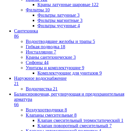
Краны латунные шаровые
122
Фильтры
10
Фильтры латунные
3
Фильтры магнитные
3
Фильтры чугунные
4
Сантехника
86
Водоотводящие желобы и трапы
5
Гибкая подводка
18
Инсталляции
7
Краны сантехнические
3
Сифоны
44
Унитазы и комплектующие
9
Комплектующие для унитазов
9
Наружное водоснабжение
21
Водоочистка
21
Балансировочная, регулирующая и предохранительная
арматура
66
Воздухоотводчики
8
Клапаны cмесительные
8
Клапан cмесительный термостатический
1
Клапан поворотный cмесительный
7
Клапаны автоматической подпитки
4