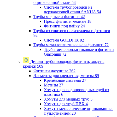
оцинкованной стали
54
Система трубопроводов из
нержавеющей стали SANHA
54
Трубы медные и фитинги
42
Пресс-фитинги медные
18
Фитинги под пайку
24
Трубы из сшитого полиэтилена и фитинги
92
Система GOLDFIX
92
Трубы металлопластиковые и фитинги
72
Трубы металлопластиковые и фитинги
Giacomini
72
Детали трубопроводов, фитинги, хомуты,
крепеж
509
Фитинги латунные
262
Элементы для крепления, метизы
89
Крепёжные системы
27
Метизы
27
Хомуты для водопроводных труб из
пластика
6
Хомуты для медных труб
5
Хомуты для труб ПВХ
4
Хомуты металлические оцинкованные
с уплотнением
20