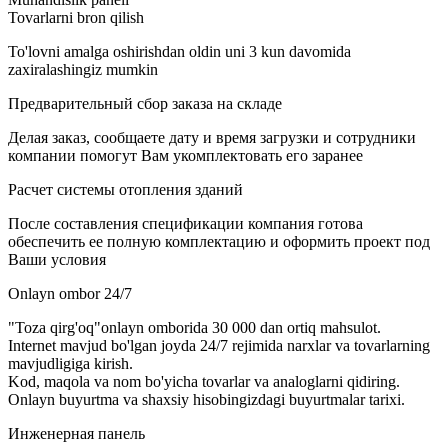
Tovarlarni bron qilish
To'lovni amalga oshirishdan oldin uni 3 kun davomida
zaxiralashingiz mumkin
Предварительный сбор заказа на складе
Делая заказ, сообщаете дату и время загрузки и сотрудники
компании помогут Вам укомплектовать его заранее
Расчет системы отопления зданий
После составления спецификации компания готова
обеспечить ее полную комплектацию и оформить проект под
Ваши условия
Onlayn ombor 24/7
"Toza qirg'oq"onlayn omborida 30 000 dan ortiq mahsulot.
Internet mavjud bo'lgan joyda 24/7 rejimida narxlar va tovarlarning
mavjudligiga kirish.
Kod, maqola va nom bo'yicha tovarlar va analoglarni qidiring.
Onlayn buyurtma va shaxsiy hisobingizdagi buyurtmalar tarixi.
Инженерная панель