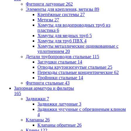
Фитинги латунные
262
Элементы для крепления, метизы
89
Крепёжные системы
27
Метизы
27
Хомуты для водопроводных труб из
пластика
6
Хомуты для медных труб
5
Хомуты для труб ПВХ
4
Хомуты металлические оцинкованные с
уплотнением
20
Детали трубопроводов стальные
115
Заглушки стальные
14
Отводы крутоизогнутые стальные
25
Переходы стальные концентрические
62
Тройники стальные
14
Фитинги стальные
43
Запорная арматура и фильтры
165
Задвижки
7
Задвижки латунные
3
Задвижки чугунные с обрезиненым клином
4
Клапаны
26
Клапаны обратные
26
Краны
122