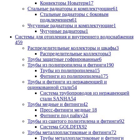
Конвекторы Новатерм
17
Стальные радиаторы и комплектующие
61
Стальные радиаторы с боковым
подключением
61
Чугунные радиаторы и комплектующие
1
Чугунные радиаторы
1
Системы для отопления и внутреннего водоснабжения
459
Распределительные коллекторы и шкафы
3
Распределительные коллекторы
3
Трубы защитные гофрированные
6
Трубы из полипропилена и фитинги
190
Трубы из полипропилена
15
Фитинги из полипропилена
175
Трубы и фитинги из нержавеющей и
оцинкованной стали
54
Система трубопроводов из нержавеющей
стали SANHA
54
Трубы медные и фитинги
42
Пресс-фитинги медные
18
Фитинги под пайку
24
Трубы из сшитого полиэтилена и фитинги
92
Система GOLDFIX
92
Трубы металлопластиковые и фитинги
72
Трубы металлопластиковые и фитинги