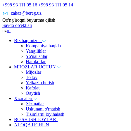
+998 93 111 05 16
+998 93 111 05 14
zakaz@bereg.uz
Qo'ng'iroqni buyurtma qilish
Savdo ob'ektlari
uz
ru
Biz haqimizda
Kompaniya haqida
Yangiliklar
Yo'nalishlar
Hamkorlar
MIJOZLAR UCHUN
Mijozlar
To'lov
Yetkazib berish
Kafolat
Qaytish
Xizmatlar
Xizmatlar
Uskunani o'rnatish
Tizimlarni loyihalash
BO'SH ISH JOYLARI
ALOQA UCHUN