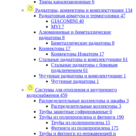
Трапы канализационные
6
Радиаторы, конвекторы и комплектующие
134
Радиаторная арматура и термоголовки
47
GIACOMINI
40
MVI
7
Алюминиевые и биметаллические
радиаторы
8
Биметаллические радиаторы
8
Конвекторы
17
Конвекторы Новатерм
17
Стальные радиаторы и комплектующие
61
Стальные радиаторы с боковым
подключением
61
Чугунные радиаторы и комплектующие
1
Чугунные радиаторы
1
Системы для отопления и внутреннего
водоснабжения
459
Распределительные коллекторы и шкафы
3
Распределительные коллекторы
3
Трубы защитные гофрированные
6
Трубы из полипропилена и фитинги
190
Трубы из полипропилена
15
Фитинги из полипропилена
175
Трубы и фитинги из нержавеющей и