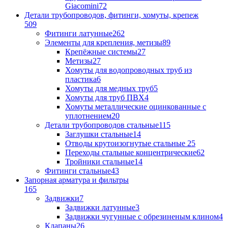
Giacomini
72
Детали трубопроводов, фитинги, хомуты, крепеж
509
Фитинги латунные
262
Элементы для крепления, метизы
89
Крепёжные системы
27
Метизы
27
Хомуты для водопроводных труб из
пластика
6
Хомуты для медных труб
5
Хомуты для труб ПВХ
4
Хомуты металлические оцинкованные с
уплотнением
20
Детали трубопроводов стальные
115
Заглушки стальные
14
Отводы крутоизогнутые стальные
25
Переходы стальные концентрические
62
Тройники стальные
14
Фитинги стальные
43
Запорная арматура и фильтры
165
Задвижки
7
Задвижки латунные
3
Задвижки чугунные с обрезиненым клином
4
Клапаны
26