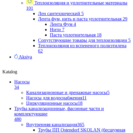
Теплоизоляция и уплотнительные материалы
101
Лен сантехнический
5
Лента фум, нить и паста уплотнительная
29
Лента Фум
4
Нити
7
Паста уплотнительная
18
Сопутствующие товары для теплоизоляции
5
Теплоизоляция из вспененого полиэтилена
62
Aksiya
Katalog
Насосы
34
Канализационные и дренажные насосы
5
Насосы для водоснабжения
11
Циркуляционные насосы
18
Трубы канализационные, фасонные части и
комплектующие
480
Внутренняя канализация
365
Трубы ПП Ostendorf SKOLAN (бесшумная