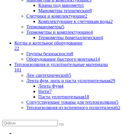
Краны под манометр
1
Манометры технические
8
Счетчики и комплектующие
2
Комплектующие к счетчикам воды
2
Термоманометры
5
Термометры и комплектующие
4
Термометры биметаллические
4
Котлы и котельное оборудование
22
Группы безопасности
8
Оборудование быстрого монтажа
14
Теплоизоляция и уплотнительные материалы
101
Лен сантехнический
5
Лента фум, нить и паста уплотнительная
29
Лента Фум
4
Нити
7
Паста уплотнительная
18
Сопутствующие товары для теплоизоляции
5
Теплоизоляция из вспененого полиэтилена
62