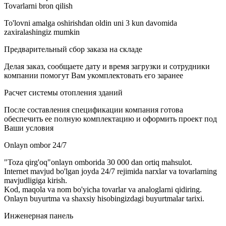
Tovarlarni bron qilish
To'lovni amalga oshirishdan oldin uni 3 kun davomida
zaxiralashingiz mumkin
Предварительный сбор заказа на складе
Делая заказ, сообщаете дату и время загрузки и сотрудники
компании помогут Вам укомплектовать его заранее
Расчет системы отопления зданий
После составления спецификации компания готова
обеспечить ее полную комплектацию и оформить проект под
Ваши условия
Onlayn ombor 24/7
"Toza qirg'oq"onlayn omborida 30 000 dan ortiq mahsulot.
Internet mavjud bo'lgan joyda 24/7 rejimida narxlar va tovarlarning
mavjudligiga kirish.
Kod, maqola va nom bo'yicha tovarlar va analoglarni qidiring.
Onlayn buyurtma va shaxsiy hisobingizdagi buyurtmalar tarixi.
Инженерная панель