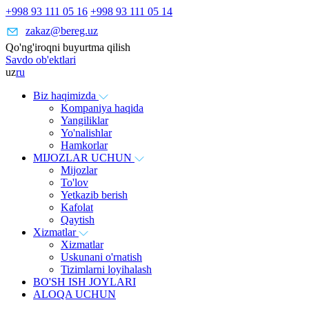
+998 93 111 05 16
+998 93 111 05 14
zakaz@bereg.uz
Qo'ng'iroqni buyurtma qilish
Savdo ob'ektlari
uz
ru
Biz haqimizda
Kompaniya haqida
Yangiliklar
Yo'nalishlar
Hamkorlar
MIJOZLAR UCHUN
Mijozlar
To'lov
Yetkazib berish
Kafolat
Qaytish
Xizmatlar
Xizmatlar
Uskunani o'rnatish
Tizimlarni loyihalash
BO'SH ISH JOYLARI
ALOQA UCHUN