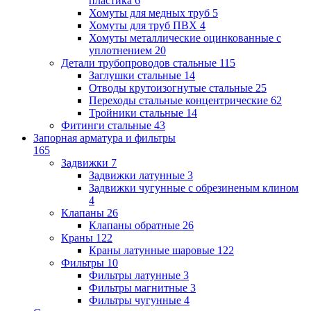
пластика
6
Хомуты для медных труб
5
Хомуты для труб ПВХ
4
Хомуты металлические оцинкованные с
уплотнением
20
Детали трубопроводов стальные
115
Заглушки стальные
14
Отводы крутоизогнутые стальные
25
Переходы стальные концентрические
62
Тройники стальные
14
Фитинги стальные
43
Запорная арматура и фильтры
165
Задвижки
7
Задвижки латунные
3
Задвижки чугунные с обрезиненым клином
4
Клапаны
26
Клапаны обратные
26
Краны
122
Краны латунные шаровые
122
Фильтры
10
Фильтры латунные
3
Фильтры магнитные
3
Фильтры чугунные
4