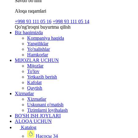
Savdo bo'limi
Aloqa raqamlari
+998 93 111 05 16
+998 93 111 05 14
Qo'ng'iroqni buyurtma qilish
Biz haqimizda
Kompaniya haqida
Yangiliklar
Yo'nalishlar
Hamkorlar
MIJOZLAR UCHUN
Mijozlar
To'lov
Yetkazib berish
Kafolat
Qaytish
Xizmatlar
Xizmatlar
Uskunani o'rnatish
Tizimlarni loyihalash
BO'SH ISH JOYLARI
ALOQA UCHUN
Katalog
Насосы
34