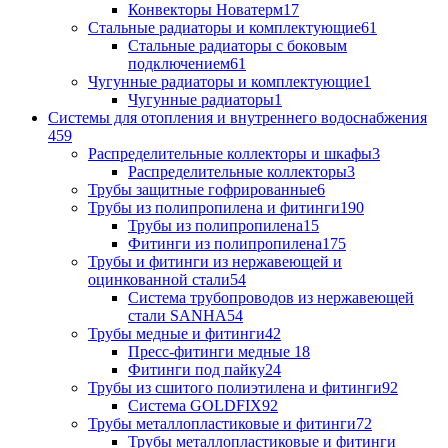
Конвекторы Новатерм
17
Стальные радиаторы и комплектующие
61
Стальные радиаторы с боковым
подключением
61
Чугунные радиаторы и комплектующие
1
Чугунные радиаторы
1
Системы для отопления и внутреннего водоснабжения
459
Распределительные коллекторы и шкафы
3
Распределительные коллекторы
3
Трубы защитные гофрированные
6
Трубы из полипропилена и фитинги
190
Трубы из полипропилена
15
Фитинги из полипропилена
175
Трубы и фитинги из нержавеющей и
оцинкованной стали
54
Система трубопроводов из нержавеющей
стали SANHA
54
Трубы медные и фитинги
42
Пресс-фитинги медные
18
Фитинги под пайку
24
Трубы из сшитого полиэтилена и фитинги
92
Система GOLDFIX
92
Трубы металлопластиковые и фитинги
72
Трубы металлопластиковые и фитинги