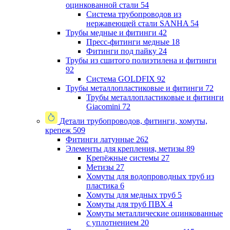
оцинкованной стали
54
Система трубопроводов из
нержавеющей стали SANHA
54
Трубы медные и фитинги
42
Пресс-фитинги медные
18
Фитинги под пайку
24
Трубы из сшитого полиэтилена и фитинги
92
Система GOLDFIX
92
Трубы металлопластиковые и фитинги
72
Трубы металлопластиковые и фитинги
Giacomini
72
Детали трубопроводов, фитинги, хомуты,
крепеж
509
Фитинги латунные
262
Элементы для крепления, метизы
89
Крепёжные системы
27
Метизы
27
Хомуты для водопроводных труб из
пластика
6
Хомуты для медных труб
5
Хомуты для труб ПВХ
4
Хомуты металлические оцинкованные
с уплотнением
20