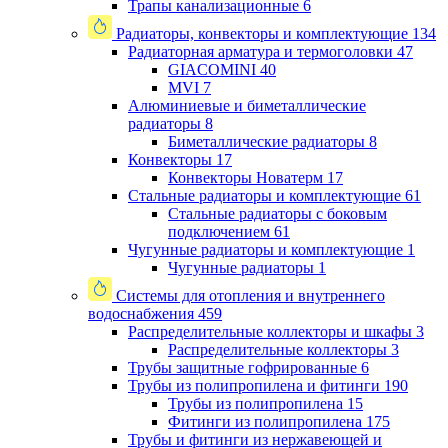
Трапы канализационные
6
Радиаторы, конвекторы и комплектующие
134
Радиаторная арматура и термоголовки
47
GIACOMINI
40
MVI
7
Алюминиевые и биметаллические
радиаторы
8
Биметаллические радиаторы
8
Конвекторы
17
Конвекторы Новатерм
17
Стальные радиаторы и комплектующие
61
Стальные радиаторы с боковым
подключением
61
Чугунные радиаторы и комплектующие
1
Чугунные радиаторы
1
Системы для отопления и внутреннего
водоснабжения
459
Распределительные коллекторы и шкафы
3
Распределительные коллекторы
3
Трубы защитные гофрированные
6
Трубы из полипропилена и фитинги
190
Трубы из полипропилена
15
Фитинги из полипропилена
175
Трубы и фитинги из нержавеющей и