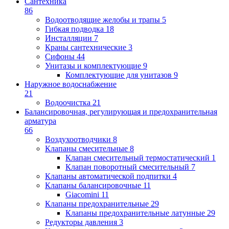
Сантехника
86
Водоотводящие желобы и трапы
5
Гибкая подводка
18
Инсталляции
7
Краны сантехнические
3
Сифоны
44
Унитазы и комплектующие
9
Комплектующие для унитазов
9
Наружное водоснабжение
21
Водоочистка
21
Балансировочная, регулирующая и предохранительная
арматура
66
Воздухоотводчики
8
Клапаны cмесительные
8
Клапан cмесительный термостатический
1
Клапан поворотный cмесительный
7
Клапаны автоматической подпитки
4
Клапаны балансировочные
11
Giacomini
11
Клапаны предохранительные
29
Клапаны предохранительные латунные
29
Редукторы давления
3