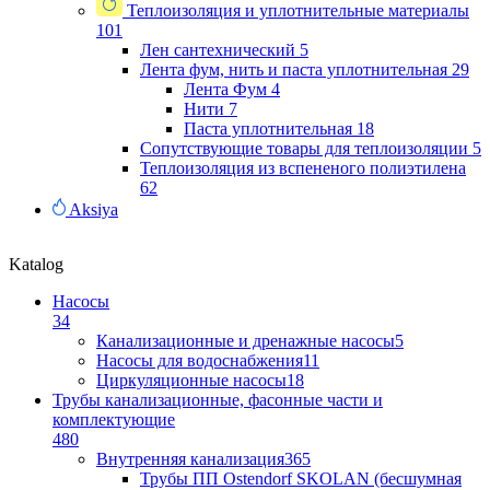
Теплоизоляция и уплотнительные материалы
101
Лен сантехнический
5
Лента фум, нить и паста уплотнительная
29
Лента Фум
4
Нити
7
Паста уплотнительная
18
Сопутствующие товары для теплоизоляции
5
Теплоизоляция из вспененого полиэтилена
62
Aksiya
Katalog
Насосы
34
Канализационные и дренажные насосы
5
Насосы для водоснабжения
11
Циркуляционные насосы
18
Трубы канализационные, фасонные части и
комплектующие
480
Внутренняя канализация
365
Трубы ПП Ostendorf SKOLAN (бесшумная