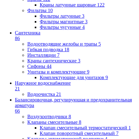
Краны латунные шаровые
122
Фильтры
10
Фильтры латунные
3
Фильтры магнитные
3
Фильтры чугунные
4
Сантехника
86
Водоотводящие желобы и трапы
5
Гибкая подводка
18
Инсталляции
7
Краны сантехнические
3
Сифоны
44
Унитазы и комплектующие
9
Комплектующие для унитазов
9
Наружное водоснабжение
21
Водоочистка
21
Балансировочная, регулирующая и предохранительная
арматура
66
Воздухоотводчики
8
Клапаны cмесительные
8
Клапан cмесительный термостатический
1
Клапан поворотный cмесительный
7
Клапаны автоматической подпитки
4