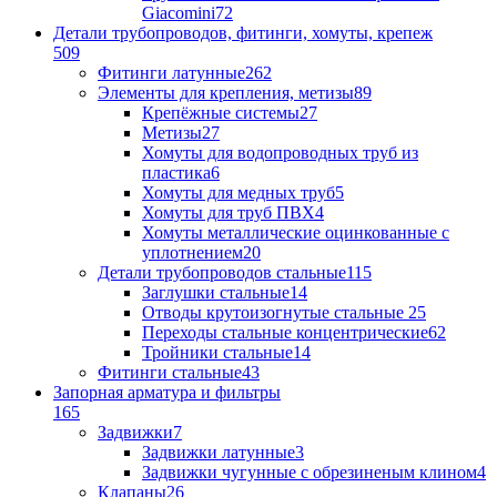
Giacomini
72
Детали трубопроводов, фитинги, хомуты, крепеж
509
Фитинги латунные
262
Элементы для крепления, метизы
89
Крепёжные системы
27
Метизы
27
Хомуты для водопроводных труб из
пластика
6
Хомуты для медных труб
5
Хомуты для труб ПВХ
4
Хомуты металлические оцинкованные с
уплотнением
20
Детали трубопроводов стальные
115
Заглушки стальные
14
Отводы крутоизогнутые стальные
25
Переходы стальные концентрические
62
Тройники стальные
14
Фитинги стальные
43
Запорная арматура и фильтры
165
Задвижки
7
Задвижки латунные
3
Задвижки чугунные с обрезиненым клином
4
Клапаны
26