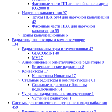
Фасонные части ПП ливневой канализации
KG2000
8
Наружная канализация
97
Трубы ПВХ SN4 для наружной канализации
42
Фасонные части ПВХ для наружной
канализации
55
Трапы канализационные
6
Радиаторы, конвекторы и комплектующие
134
Радиаторная арматура и термоголовки
47
GIACOMINI
40
MVI
7
Алюминиевые и биметаллические радиаторы
8
Биметаллические радиаторы
8
Конвекторы
17
Конвекторы Новатерм
17
Стальные радиаторы и комплектующие
61
Стальные радиаторы с боковым
подключением
61
Чугунные радиаторы и комплектующие
1
Чугунные радиаторы
1
Системы для отопления и внутреннего водоснабжения
459
Распределительные коллекторы и шкафы
3