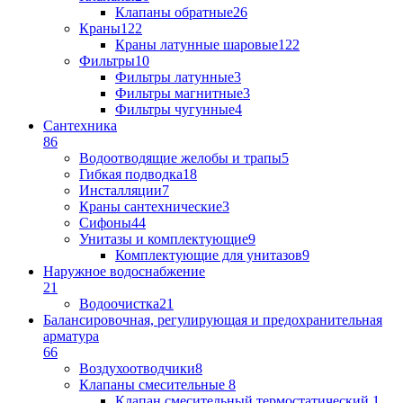
Клапаны обратные
26
Краны
122
Краны латунные шаровые
122
Фильтры
10
Фильтры латунные
3
Фильтры магнитные
3
Фильтры чугунные
4
Сантехника
86
Водоотводящие желобы и трапы
5
Гибкая подводка
18
Инсталляции
7
Краны сантехнические
3
Сифоны
44
Унитазы и комплектующие
9
Комплектующие для унитазов
9
Наружное водоснабжение
21
Водоочистка
21
Балансировочная, регулирующая и предохранительная
арматура
66
Воздухоотводчики
8
Клапаны cмесительные
8
Клапан cмесительный термостатический
1