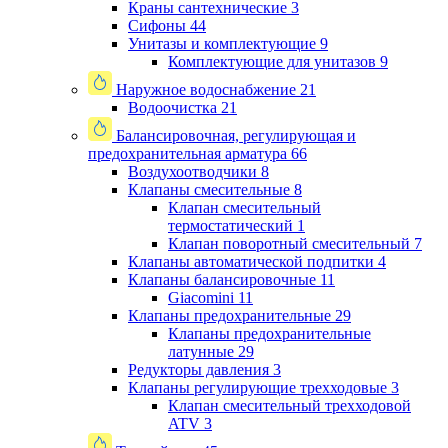
Краны сантехнические
3
Сифоны
44
Унитазы и комплектующие
9
Комплектующие для унитазов
9
Наружное водоснабжение
21
Водоочистка
21
Балансировочная, регулирующая и
предохранительная арматура
66
Воздухоотводчики
8
Клапаны cмесительные
8
Клапан cмесительный
термостатический
1
Клапан поворотный cмесительный
7
Клапаны автоматической подпитки
4
Клапаны балансировочные
11
Giacomini
11
Клапаны предохранительные
29
Клапаны предохранительные
латунные
29
Редукторы давления
3
Клапаны регулирующие трехходовые
3
Клапан смесительный трехходовой
ATV
3