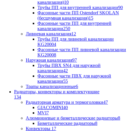
канализация)
10
Трубы ПП для внутренней канализации
90
Фасонные части ПП Ostendorf SKOLAN
(бесшумная канализация)
15
Фасонные части ПП для внутренней
канализации
250
Ливневая канализация
12
Трубы ПП для ливневой канализации
KG2000
4
Фасонные части ПП ливневой канализации
KG2000
8
Наружная канализация
97
Трубы ПВХ SN4 для наружной
канализации
42
Фасонные части ПВХ для наружной
канализации
55
Трапы канализационные
6
Радиаторы, конвекторы и комплектующие
134
Радиаторная арматура и термоголовки
47
GIACOMINI
40
MVI
7
Алюминиевые и биметаллические радиаторы
8
Биметаллические радиаторы
8
Конвекторы
17