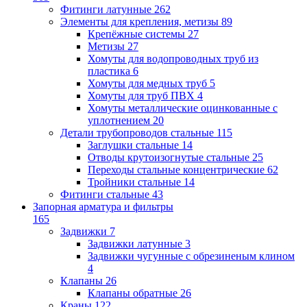
Фитинги латунные
262
Элементы для крепления, метизы
89
Крепёжные системы
27
Метизы
27
Хомуты для водопроводных труб из
пластика
6
Хомуты для медных труб
5
Хомуты для труб ПВХ
4
Хомуты металлические оцинкованные с
уплотнением
20
Детали трубопроводов стальные
115
Заглушки стальные
14
Отводы крутоизогнутые стальные
25
Переходы стальные концентрические
62
Тройники стальные
14
Фитинги стальные
43
Запорная арматура и фильтры
165
Задвижки
7
Задвижки латунные
3
Задвижки чугунные с обрезиненым клином
4
Клапаны
26
Клапаны обратные
26
Краны
122