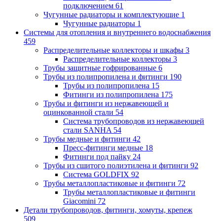
подключением
61
Чугунные радиаторы и комплектующие
1
Чугунные радиаторы
1
Системы для отопления и внутреннего водоснабжения
459
Распределительные коллекторы и шкафы
3
Распределительные коллекторы
3
Трубы защитные гофрированные
6
Трубы из полипропилена и фитинги
190
Трубы из полипропилена
15
Фитинги из полипропилена
175
Трубы и фитинги из нержавеющей и
оцинкованной стали
54
Система трубопроводов из нержавеющей
стали SANHA
54
Трубы медные и фитинги
42
Пресс-фитинги медные
18
Фитинги под пайку
24
Трубы из сшитого полиэтилена и фитинги
92
Система GOLDFIX
92
Трубы металлопластиковые и фитинги
72
Трубы металлопластиковые и фитинги
Giacomini
72
Детали трубопроводов, фитинги, хомуты, крепеж
509