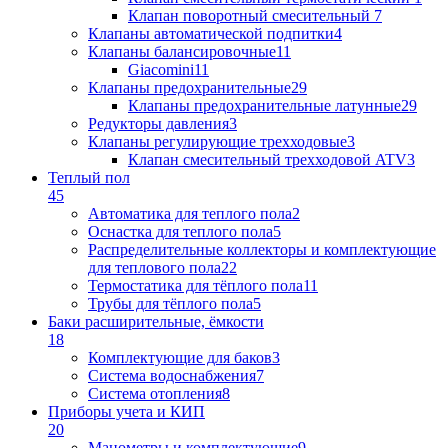
Клапан поворотный cмесительный
7
Клапаны автоматической подпитки
4
Клапаны балансировочные
11
Giacomini
11
Клапаны предохранительные
29
Клапаны предохранительные латунные
29
Редукторы давления
3
Клапаны регулирующие трехходовые
3
Клапан смесительный трехходовой ATV
3
Теплый пол
45
Автоматика для теплого пола
2
Оснастка для теплого пола
5
Распределительные коллекторы и комплектующие
для теплового пола
22
Термостатика для тёплого пола
11
Трубы для тёплого пола
5
Баки расширительные, ёмкости
18
Комплектующие для баков
3
Система водоснабжения
7
Система отопления
8
Приборы учета и КИП
20
Манометры и комплектующие
9