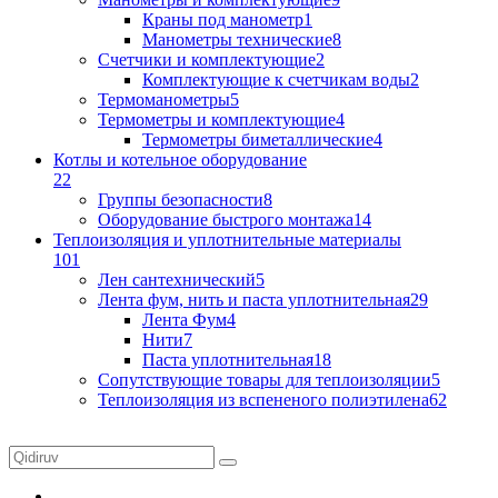
Краны под манометр
1
Манометры технические
8
Счетчики и комплектующие
2
Комплектующие к счетчикам воды
2
Термоманометры
5
Термометры и комплектующие
4
Термометры биметаллические
4
Котлы и котельное оборудование
22
Группы безопасности
8
Оборудование быстрого монтажа
14
Теплоизоляция и уплотнительные материалы
101
Лен сантехнический
5
Лента фум, нить и паста уплотнительная
29
Лента Фум
4
Нити
7
Паста уплотнительная
18
Сопутствующие товары для теплоизоляции
5
Теплоизоляция из вспененого полиэтилена
62