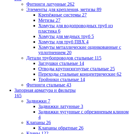
Фитинги латунные
262
Элементы для крепления, метизы
89
Крепёжные системы
27
Метизы
27
Хомуты для водопроводных труб из
пластика
6
Хомуты для медных труб
5
Хомуты для труб ПВХ
4
Хомуты металлические оцинкованные с
уплотнением
20
Детали трубопроводов стальные
115
Заглушки стальные
14
Отводы крутоизогнутые стальные
25
Переходы стальные концентрические
62
Тройники стальные
14
Фитинги стальные
43
Запорная арматура и фильтры
165
Задвижки
7
Задвижки латунные
3
Задвижки чугунные с обрезиненым клином
4
Клапаны
26
Клапаны обратные
26
Краны
122