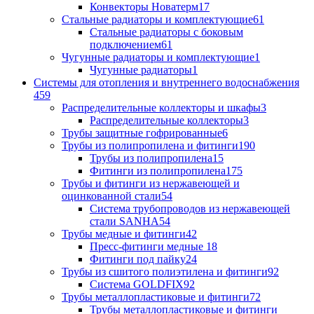
Конвекторы Новатерм
17
Стальные радиаторы и комплектующие
61
Стальные радиаторы с боковым
подключением
61
Чугунные радиаторы и комплектующие
1
Чугунные радиаторы
1
Системы для отопления и внутреннего водоснабжения
459
Распределительные коллекторы и шкафы
3
Распределительные коллекторы
3
Трубы защитные гофрированные
6
Трубы из полипропилена и фитинги
190
Трубы из полипропилена
15
Фитинги из полипропилена
175
Трубы и фитинги из нержавеющей и
оцинкованной стали
54
Система трубопроводов из нержавеющей
стали SANHA
54
Трубы медные и фитинги
42
Пресс-фитинги медные
18
Фитинги под пайку
24
Трубы из сшитого полиэтилена и фитинги
92
Система GOLDFIX
92
Трубы металлопластиковые и фитинги
72
Трубы металлопластиковые и фитинги