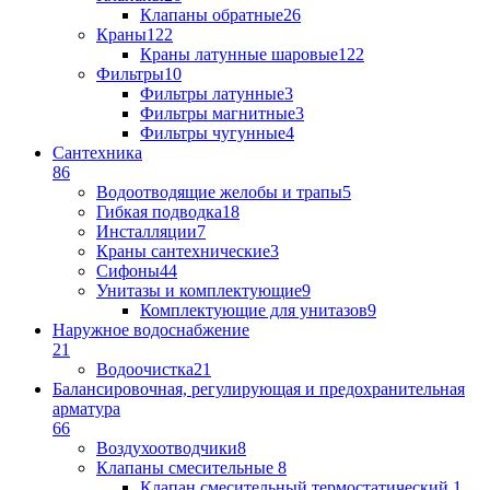
Клапаны обратные
26
Краны
122
Краны латунные шаровые
122
Фильтры
10
Фильтры латунные
3
Фильтры магнитные
3
Фильтры чугунные
4
Сантехника
86
Водоотводящие желобы и трапы
5
Гибкая подводка
18
Инсталляции
7
Краны сантехнические
3
Сифоны
44
Унитазы и комплектующие
9
Комплектующие для унитазов
9
Наружное водоснабжение
21
Водоочистка
21
Балансировочная, регулирующая и предохранительная
арматура
66
Воздухоотводчики
8
Клапаны cмесительные
8
Клапан cмесительный термостатический
1