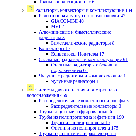
Трапы канализационные
6
Радиаторы, конвекторы и комплектующие
134
Радиаторная арматура и термоголовки
47
GIACOMINI
40
MVI
7
Алюминиевые и биметаллические
радиаторы
8
Биметаллические радиаторы
8
Конвекторы
17
Конвекторы Новатерм
17
Стальные радиаторы и комплектующие
61
Стальные радиаторы с боковым
подключением
61
Чугунные радиаторы и комплектующие
1
Чугунные радиаторы
1
Системы для отопления и внутреннего
водоснабжения
459
Распределительные коллекторы и шкафы
3
Распределительные коллекторы
3
Трубы защитные гофрированные
6
Трубы из полипропилена и фитинги
190
Трубы из полипропилена
15
Фитинги из полипропилена
175
Трубы и фитинги из нержавеющей и