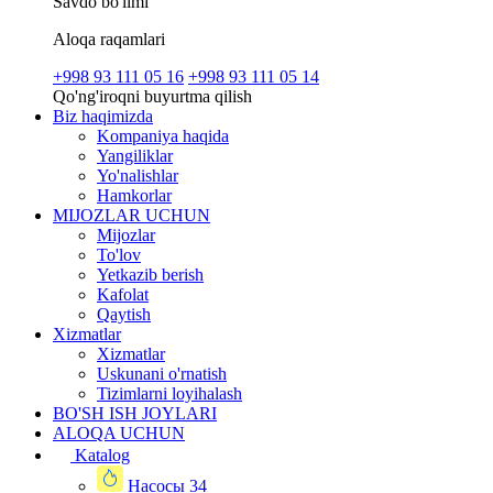
Savdo bo'limi
Aloqa raqamlari
+998 93 111 05 16
+998 93 111 05 14
Qo'ng'iroqni buyurtma qilish
Biz haqimizda
Kompaniya haqida
Yangiliklar
Yo'nalishlar
Hamkorlar
MIJOZLAR UCHUN
Mijozlar
To'lov
Yetkazib berish
Kafolat
Qaytish
Xizmatlar
Xizmatlar
Uskunani o'rnatish
Tizimlarni loyihalash
BO'SH ISH JOYLARI
ALOQA UCHUN
Katalog
Насосы
34