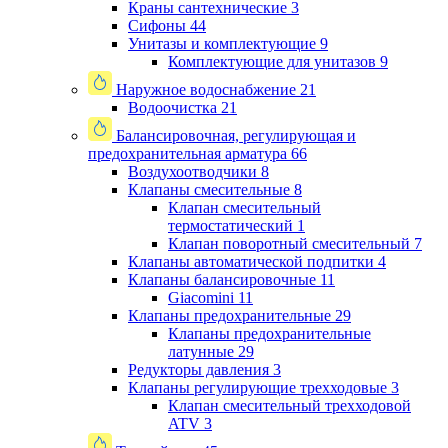
Краны сантехнические
3
Сифоны
44
Унитазы и комплектующие
9
Комплектующие для унитазов
9
Наружное водоснабжение
21
Водоочистка
21
Балансировочная, регулирующая и
предохранительная арматура
66
Воздухоотводчики
8
Клапаны cмесительные
8
Клапан cмесительный
термостатический
1
Клапан поворотный cмесительный
7
Клапаны автоматической подпитки
4
Клапаны балансировочные
11
Giacomini
11
Клапаны предохранительные
29
Клапаны предохранительные
латунные
29
Редукторы давления
3
Клапаны регулирующие трехходовые
3
Клапан смесительный трехходовой
ATV
3