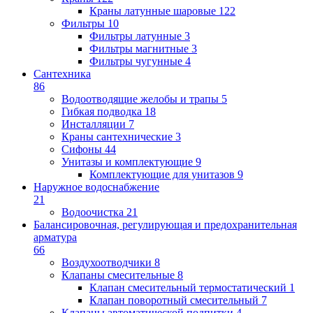
Краны латунные шаровые
122
Фильтры
10
Фильтры латунные
3
Фильтры магнитные
3
Фильтры чугунные
4
Сантехника
86
Водоотводящие желобы и трапы
5
Гибкая подводка
18
Инсталляции
7
Краны сантехнические
3
Сифоны
44
Унитазы и комплектующие
9
Комплектующие для унитазов
9
Наружное водоснабжение
21
Водоочистка
21
Балансировочная, регулирующая и предохранительная
арматура
66
Воздухоотводчики
8
Клапаны cмесительные
8
Клапан cмесительный термостатический
1
Клапан поворотный cмесительный
7
Клапаны автоматической подпитки
4