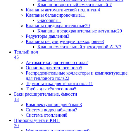
Клапан поворотный cмесительный
7
Клапаны автоматической подпитки
4
Клапаны балансировочные
11
Giacomini
11
Клапаны предохранительные
29
Клапаны предохранительные латунные
29
Редукторы давления
3
Клапаны регулирующие трехходовые
3
Клапан смесительный трехходовой ATV
3
Теплый пол
45
Автоматика для теплого пола
2
Оснастка для теплого пола
5
Распределительные коллекторы и комплектующие
для теплового пола
22
Термостатика для тёплого пола
11
Трубы для тёплого пола
5
Баки расширительные, ёмкости
18
Комплектующие для баков
3
Система водоснабжения
7
Система отопления
8
Приборы учета и КИП
20
Манометры и комплектующие
9