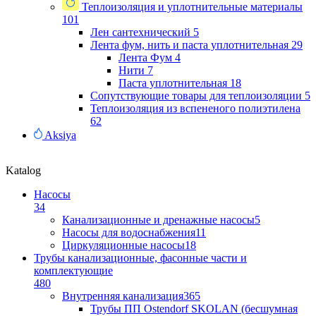
Теплоизоляция и уплотнительные материалы
101
Лен сантехнический
5
Лента фум, нить и паста уплотнительная
29
Лента Фум
4
Нити
7
Паста уплотнительная
18
Сопутствующие товары для теплоизоляции
5
Теплоизоляция из вспененого полиэтилена
62
Aksiya
Katalog
Насосы
34
Канализационные и дренажные насосы
5
Насосы для водоснабжения
11
Циркуляционные насосы
18
Трубы канализационные, фасонные части и
комплектующие
480
Внутренняя канализация
365
Трубы ПП Ostendorf SKOLAN (бесшумная