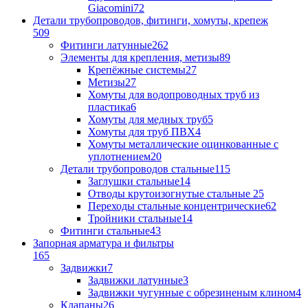
Giacomini
72
Детали трубопроводов, фитинги, хомуты, крепеж
509
Фитинги латунные
262
Элементы для крепления, метизы
89
Крепёжные системы
27
Метизы
27
Хомуты для водопроводных труб из
пластика
6
Хомуты для медных труб
5
Хомуты для труб ПВХ
4
Хомуты металлические оцинкованные с
уплотнением
20
Детали трубопроводов стальные
115
Заглушки стальные
14
Отводы крутоизогнутые стальные
25
Переходы стальные концентрические
62
Тройники стальные
14
Фитинги стальные
43
Запорная арматура и фильтры
165
Задвижки
7
Задвижки латунные
3
Задвижки чугунные с обрезиненым клином
4
Клапаны
26