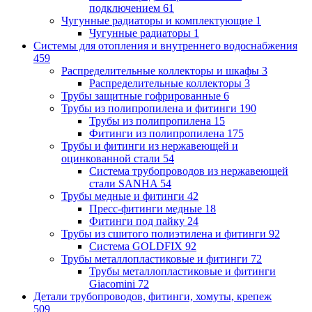
подключением
61
Чугунные радиаторы и комплектующие
1
Чугунные радиаторы
1
Системы для отопления и внутреннего водоснабжения
459
Распределительные коллекторы и шкафы
3
Распределительные коллекторы
3
Трубы защитные гофрированные
6
Трубы из полипропилена и фитинги
190
Трубы из полипропилена
15
Фитинги из полипропилена
175
Трубы и фитинги из нержавеющей и
оцинкованной стали
54
Система трубопроводов из нержавеющей
стали SANHA
54
Трубы медные и фитинги
42
Пресс-фитинги медные
18
Фитинги под пайку
24
Трубы из сшитого полиэтилена и фитинги
92
Система GOLDFIX
92
Трубы металлопластиковые и фитинги
72
Трубы металлопластиковые и фитинги
Giacomini
72
Детали трубопроводов, фитинги, хомуты, крепеж
509