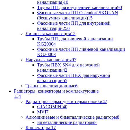
канализация)
10
Трубы ПП для внутренней канализации
90
Фасонные части ПП Ostendorf SKOLAN
(бесшумная канализация)
15
Фасонные части ПП для внутренней
канализации
250
Ливневая канализация
12
Трубы ПП для ливневой канализации
KG2000
4
Фасонные части ПП ливневой канализации
KG2000
8
Наружная канализация
97
Трубы ПВХ SN4 для наружной
канализации
42
Фасонные части ПВХ для наружной
канализации
55
Трапы канализационные
6
Радиаторы, конвекторы и комплектующие
134
Радиаторная арматура и термоголовки
47
GIACOMINI
40
MVI
7
Алюминиевые и биметаллические радиаторы
8
Биметаллические радиаторы
8
Конвекторы
17