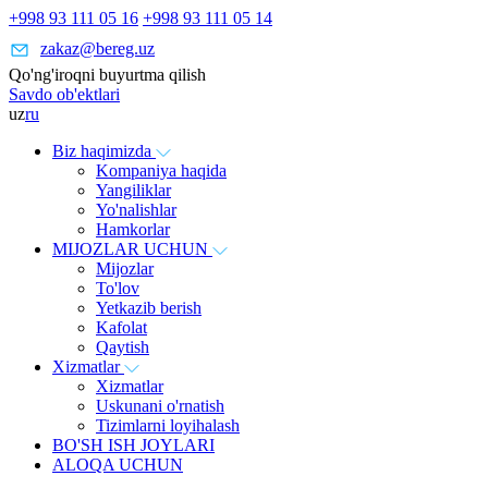
+998 93 111 05 16
+998 93 111 05 14
zakaz@bereg.uz
Qo'ng'iroqni buyurtma qilish
Savdo ob'ektlari
uz
ru
Biz haqimizda
Kompaniya haqida
Yangiliklar
Yo'nalishlar
Hamkorlar
MIJOZLAR UCHUN
Mijozlar
To'lov
Yetkazib berish
Kafolat
Qaytish
Xizmatlar
Xizmatlar
Uskunani o'rnatish
Tizimlarni loyihalash
BO'SH ISH JOYLARI
ALOQA UCHUN