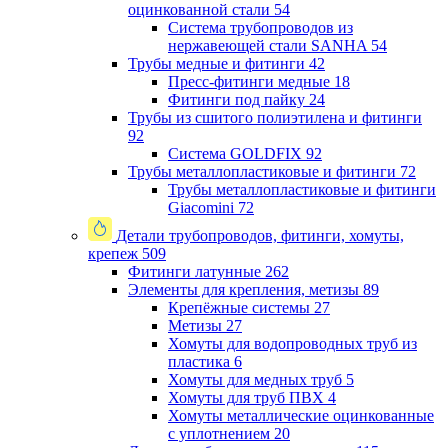
оцинкованной стали
54
Система трубопроводов из
нержавеющей стали SANHA
54
Трубы медные и фитинги
42
Пресс-фитинги медные
18
Фитинги под пайку
24
Трубы из сшитого полиэтилена и фитинги
92
Система GOLDFIX
92
Трубы металлопластиковые и фитинги
72
Трубы металлопластиковые и фитинги
Giacomini
72
Детали трубопроводов, фитинги, хомуты,
крепеж
509
Фитинги латунные
262
Элементы для крепления, метизы
89
Крепёжные системы
27
Метизы
27
Хомуты для водопроводных труб из
пластика
6
Хомуты для медных труб
5
Хомуты для труб ПВХ
4
Хомуты металлические оцинкованные
с уплотнением
20