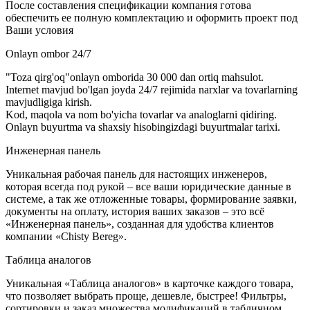
После составления спецификации компания готова
обеспечить ее полную комплектацию и оформить проект под
Ваши условия
Onlayn ombor 24/7
"Toza qirg'oq"onlayn omborida 30 000 dan ortiq mahsulot.
Internet mavjud bo'lgan joyda 24/7 rejimida narxlar va tovarlarning
mavjudligiga kirish.
Kod, maqola va nom bo'yicha tovarlar va analoglarni qidiring.
Onlayn buyurtma va shaxsiy hisobingizdagi buyurtmalar tarixi.
Инженерная панель
Уникальная рабочая панель для настоящих инженеров,
которая всегда под рукой – все ваши юридические данные в
системе, а так же отложенные товары, формирование заявки,
документы на оплату, история ваших заказов – это всё
«Инженерная панель», созданная для удобства клиентов
компании «Chisty Bereg».
Таблица аналогов
Уникальная «Таблица аналогов» в карточке каждого товара,
что позволяет выбрать проще, дешевле, быстрее! Фильтры,
сортировки и заказ множества модификаций в табличном