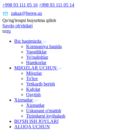
+998 93 111 05 16
+998 93 111 05 14
zakaz@bereg.uz
Qo'ng'iroqni buyurtma qilish
Savdo ob'ektlari
uz
ru
Biz haqimizda
Kompaniya haqida
Yangiliklar
Yo'nalishlar
Hamkorlar
MIJOZLAR UCHUN
Mijozlar
To'lov
Yetkazib berish
Kafolat
Qaytish
Xizmatlar
Xizmatlar
Uskunani o'rnatish
Tizimlarni loyihalash
BO'SH ISH JOYLARI
ALOQA UCHUN