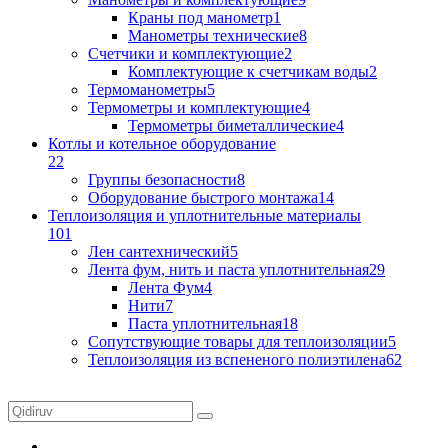
Краны под манометр
1
Манометры технические
8
Счетчики и комплектующие
2
Комплектующие к счетчикам воды
2
Термоманометры
5
Термометры и комплектующие
4
Термометры биметаллические
4
Котлы и котельное оборудование
22
Группы безопасности
8
Оборудование быстрого монтажа
14
Теплоизоляция и уплотнительные материалы
101
Лен сантехнический
5
Лента фум, нить и паста уплотнительная
29
Лента Фум
4
Нити
7
Паста уплотнительная
18
Сопутствующие товары для теплоизоляции
5
Теплоизоляция из вспененого полиэтилена
62