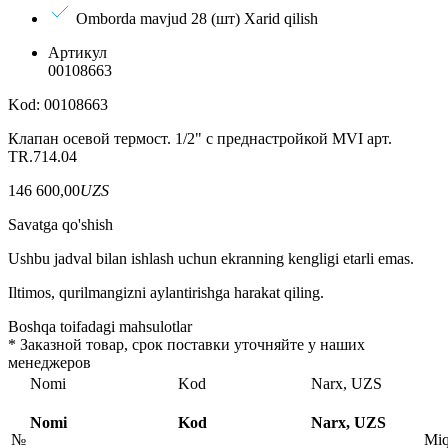
Omborda mavjud 28 (шт)
Xarid qilish
Артикул
00108663
Kod: 00108663
Клапан осевой термост. 1/2" с преднастройкой MVI арт.
TR.714.04
146 600,00
UZS
Savatga qo'shish
Ushbu jadval bilan ishlash uchun ekranning kengligi etarli emas.
Iltimos, qurilmangizni aylantirishga harakat qiling.
Boshqa toifadagi mahsulotlar
*
Заказной товар, срок поставки уточняйте у наших
менеджеров
Nomi
Kod
Narx, UZS
Nomi
Kod
Narx, UZS
№
Miq