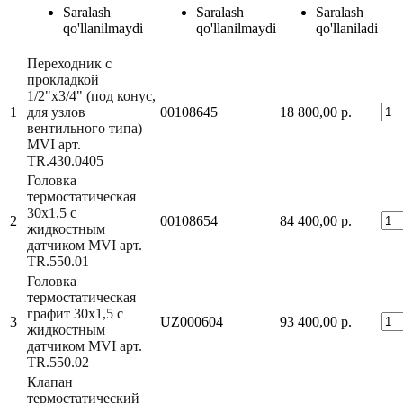
Saralash
Saralash
Saralash
qo'llanilmaydi
qo'llanilmaydi
qo'llaniladi
Переходник с
прокладкой
1/2"х3/4" (под конус,
1
для узлов
00108645
18 800,00 р.
вентильного типа)
MVI арт.
TR.430.0405
Головка
термостатическая
30x1,5 с
2
00108654
84 400,00 р.
жидкостным
датчиком MVI арт.
TR.550.01
Головка
термостатическая
графит 30x1,5 с
3
UZ000604
93 400,00 р.
жидкостным
датчиком MVI арт.
TR.550.02
Клапан
термостатический