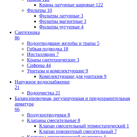
Краны латунные шаровые
122
Фильтры
10
Фильтры латунные
3
Фильтры магнитные
3
Фильтры чугунные
4
Сантехника
86
Водоотводящие желобы и трапы
5
Гибкая подводка
18
Инсталляции
7
Краны сантехнические
3
Сифоны
44
Унитазы и комплектующие
9
Комплектующие для унитазов
9
Наружное водоснабжение
21
Водоочистка
21
Балансировочная, регулирующая и предохранительная
арматура
66
Воздухоотводчики
8
Клапаны cмесительные
8
Клапан cмесительный термостатический
1
Клапан поворотный cмесительный
7
Клапаны автоматической подпитки
4