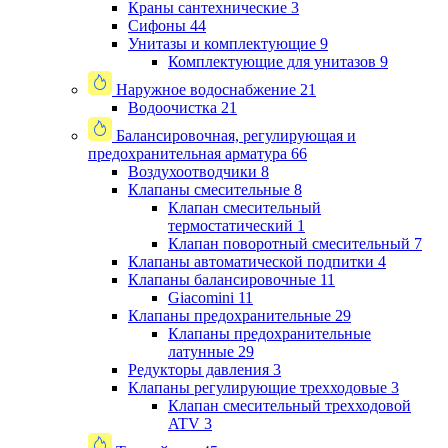
Краны сантехнические
3
Сифоны
44
Унитазы и комплектующие
9
Комплектующие для унитазов
9
Наружное водоснабжение
21
Водоочистка
21
Балансировочная, регулирующая и
предохранительная арматура
66
Воздухоотводчики
8
Клапаны cмесительные
8
Клапан cмесительный
термостатический
1
Клапан поворотный cмесительный
7
Клапаны автоматической подпитки
4
Клапаны балансировочные
11
Giacomini
11
Клапаны предохранительные
29
Клапаны предохранительные
латунные
29
Редукторы давления
3
Клапаны регулирующие трехходовые
3
Клапан смесительный трехходовой
ATV
3