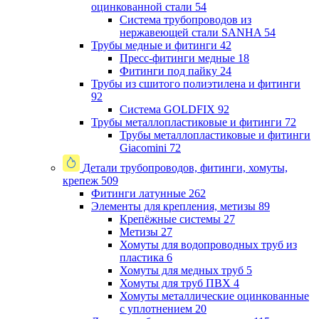
оцинкованной стали
54
Система трубопроводов из
нержавеющей стали SANHA
54
Трубы медные и фитинги
42
Пресс-фитинги медные
18
Фитинги под пайку
24
Трубы из сшитого полиэтилена и фитинги
92
Система GOLDFIX
92
Трубы металлопластиковые и фитинги
72
Трубы металлопластиковые и фитинги
Giacomini
72
Детали трубопроводов, фитинги, хомуты,
крепеж
509
Фитинги латунные
262
Элементы для крепления, метизы
89
Крепёжные системы
27
Метизы
27
Хомуты для водопроводных труб из
пластика
6
Хомуты для медных труб
5
Хомуты для труб ПВХ
4
Хомуты металлические оцинкованные
с уплотнением
20