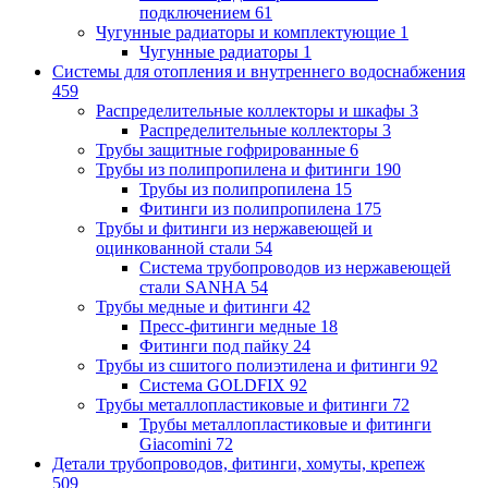
подключением
61
Чугунные радиаторы и комплектующие
1
Чугунные радиаторы
1
Системы для отопления и внутреннего водоснабжения
459
Распределительные коллекторы и шкафы
3
Распределительные коллекторы
3
Трубы защитные гофрированные
6
Трубы из полипропилена и фитинги
190
Трубы из полипропилена
15
Фитинги из полипропилена
175
Трубы и фитинги из нержавеющей и
оцинкованной стали
54
Система трубопроводов из нержавеющей
стали SANHA
54
Трубы медные и фитинги
42
Пресс-фитинги медные
18
Фитинги под пайку
24
Трубы из сшитого полиэтилена и фитинги
92
Система GOLDFIX
92
Трубы металлопластиковые и фитинги
72
Трубы металлопластиковые и фитинги
Giacomini
72
Детали трубопроводов, фитинги, хомуты, крепеж
509