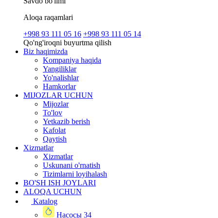
Savdo bo'limi
Aloqa raqamlari
+998 93 111 05 16
+998 93 111 05 14
Qo'ng'iroqni buyurtma qilish
Biz haqimizda
Kompaniya haqida
Yangiliklar
Yo'nalishlar
Hamkorlar
MIJOZLAR UCHUN
Mijozlar
To'lov
Yetkazib berish
Kafolat
Qaytish
Xizmatlar
Xizmatlar
Uskunani o'rnatish
Tizimlarni loyihalash
BO'SH ISH JOYLARI
ALOQA UCHUN
Katalog
Насосы
34