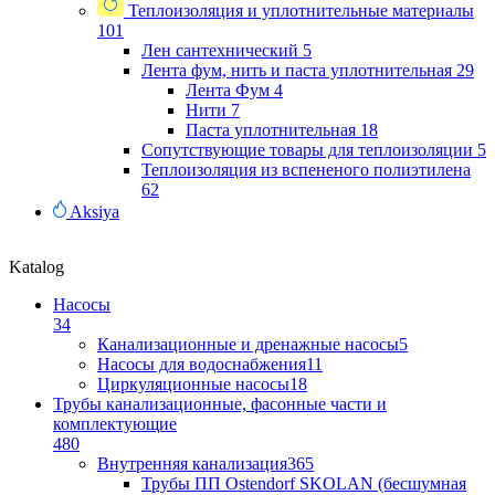
Теплоизоляция и уплотнительные материалы
101
Лен сантехнический
5
Лента фум, нить и паста уплотнительная
29
Лента Фум
4
Нити
7
Паста уплотнительная
18
Сопутствующие товары для теплоизоляции
5
Теплоизоляция из вспененого полиэтилена
62
Aksiya
Katalog
Насосы
34
Канализационные и дренажные насосы
5
Насосы для водоснабжения
11
Циркуляционные насосы
18
Трубы канализационные, фасонные части и
комплектующие
480
Внутренняя канализация
365
Трубы ПП Ostendorf SKOLAN (бесшумная