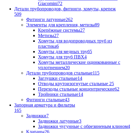
Giacomini
72
Детали трубопроводов, фитинги, хомуты, крепеж
509
Фитинги латунные
262
Элементы для крепления, метизы
89
Крепёжные системы
27
Метизы
27
Хомуты для водопроводных труб из
пластика
6
Хомуты для медных труб
5
Хомуты для труб ПВХ
4
Хомуты металлические оцинкованные с
уплотнением
20
Детали трубопроводов стальные
115
Заглушки стальные
14
Отводы крутоизогнутые стальные
25
Переходы стальные концентрические
62
Тройники стальные
14
Фитинги стальные
43
Запорная арматура и фильтры
165
Задвижки
7
Задвижки латунные
3
Задвижки чугунные с обрезиненым клином
4
Клапаны
26