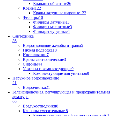
Клапаны обратные
26
Краны
122
Краны латунные шаровые
122
Фильтры
10
Фильтры латунные
3
Фильтры магнитные
3
Фильтры чугунные
4
Сантехника
86
Водоотводящие желобы и трапы
5
Гибкая подводка
18
Инсталляции
7
Краны сантехнические
3
Сифоны
44
Унитазы и комплектующие
9
Комплектующие для унитазов
9
Наружное водоснабжение
21
Водоочистка
21
Балансировочная, регулирующая и предохранительная
арматура
66
Воздухоотводчики
8
Клапаны cмесительные
8
Клапан cмесительный термостатический
1