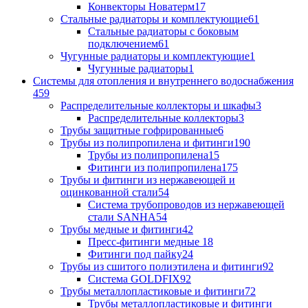
Конвекторы Новатерм
17
Стальные радиаторы и комплектующие
61
Стальные радиаторы с боковым
подключением
61
Чугунные радиаторы и комплектующие
1
Чугунные радиаторы
1
Системы для отопления и внутреннего водоснабжения
459
Распределительные коллекторы и шкафы
3
Распределительные коллекторы
3
Трубы защитные гофрированные
6
Трубы из полипропилена и фитинги
190
Трубы из полипропилена
15
Фитинги из полипропилена
175
Трубы и фитинги из нержавеющей и
оцинкованной стали
54
Система трубопроводов из нержавеющей
стали SANHA
54
Трубы медные и фитинги
42
Пресс-фитинги медные
18
Фитинги под пайку
24
Трубы из сшитого полиэтилена и фитинги
92
Система GOLDFIX
92
Трубы металлопластиковые и фитинги
72
Трубы металлопластиковые и фитинги