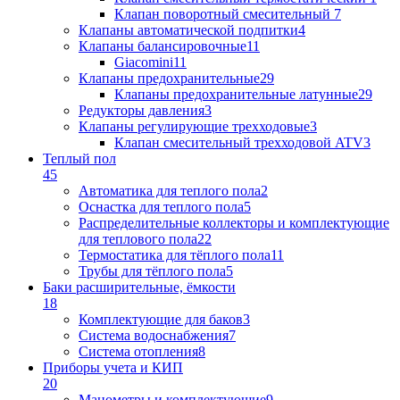
Клапан поворотный cмесительный
7
Клапаны автоматической подпитки
4
Клапаны балансировочные
11
Giacomini
11
Клапаны предохранительные
29
Клапаны предохранительные латунные
29
Редукторы давления
3
Клапаны регулирующие трехходовые
3
Клапан смесительный трехходовой ATV
3
Теплый пол
45
Автоматика для теплого пола
2
Оснастка для теплого пола
5
Распределительные коллекторы и комплектующие
для теплового пола
22
Термостатика для тёплого пола
11
Трубы для тёплого пола
5
Баки расширительные, ёмкости
18
Комплектующие для баков
3
Система водоснабжения
7
Система отопления
8
Приборы учета и КИП
20
Манометры и комплектующие
9