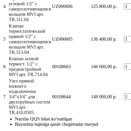
угловой 1/2" с
4
UZ000606
125 800,00 р.
самоуплотняющимся
кольцом MVI арт.
TR.311.04
Клапан
термостатический
прямой 1/2" с
5
UZ000605
136 400,00 р.
самоуплотняющимся
кольцом MVI арт.
TR.313.04
Клапан осевой
термост. 1/2" с
6
00108663
146 600,00 р.
преднастройкой
MVI арт. TR.714.04
Узел прямой
нижнего
подключения
7
3/4"x3/4" для
00108644
149 000,00 р.
двухтрубных систем
MVI арт.
TR.410.0505
Narxlar QQS bilan ko'rsatilgan
Buyurtma hajmiga qarab chegirmalar mavjud