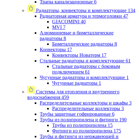
Трапы канализационные
6
Радиаторы, конвекторы и комплектующие
134
Радиаторная арматура и термоголовки
47
GIACOMINI
40
MVI
7
Алюминиевые и биметаллические
радиаторы
8
Биметаллические радиаторы
8
Конвекторы
17
Конвекторы Новатерм
17
Стальные радиаторы и комплектующие
61
Стальные радиаторы с боковым
подключением
61
Чугунные радиаторы и комплектующие
1
Чугунные радиаторы
1
Системы для отопления и внутреннего
водоснабжения
459
Распределительные коллекторы и шкафы
3
Распределительные коллекторы
3
Трубы защитные гофрированные
6
Трубы из полипропилена и фитинги
190
Трубы из полипропилена
15
Фитинги из полипропилена
175
Трубы и фитинги из нержавеющей и