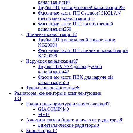
канализация)
10
Трубы ПП для внутренней канализации
90
Фасонные части ПП Ostendorf SKOLAN
(бесшумная канализация)
15
Фасонные части ПП для внутренней
канализации
250
Ливневая канализация
12
Трубы ПП для ливневой канализации
KG2000
4
Фасонные части ПП ливневой канализации
KG2000
8
Наружная канализация
97
Трубы ПВХ SN4 для наружной
канализации
42
Фасонные части ПВХ для наружной
канализации
55
Трапы канализационные
6
Радиаторы, конвекторы и комплектующие
134
Радиаторная арматура и термоголовки
47
GIACOMINI
40
MVI
7
Алюминиевые и биметаллические радиаторы
8
Биметаллические радиаторы
8
Конвекторы
17