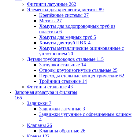
Фитинги латунные
262
Элементы для крепления, метизы
89
Крепёжные системы
27
Метизы
27
Хомуты для водопроводных труб из
пластика
6
Хомуты для медных труб
5
Хомуты для труб ПВХ
4
Хомуты металлические оцинкованные с
уплотнением
20
Детали трубопроводов стальные
115
Заглушки стальные
14
Отводы крутоизогнутые стальные
25
Переходы стальные концентрические
62
Тройники стальные
14
Фитинги стальные
43
Запорная арматура и фильтры
165
Задвижки
7
Задвижки латунные
3
Задвижки чугунные с обрезиненым клином
4
Клапаны
26
Клапаны обратные
26
Краны
122