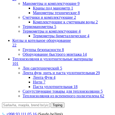
Манометры и комплектующие
9
Краны под манометр
1
Манометры технические
8
Счетчики и комплектующие
2
Комплектующие к счетчикам воды
2
Термоманометры
5
Термометры и комплектующие
4
Термометры биметаллические
4
Котлы и котельное оборудование
22
Группы безопасности
8
Оборудование быстрого монтажа
14
Теплоизоляция и уплотнительные материалы
101
Лен сантехнический
5
Лента фум, нить и паста уплотнительная
29
Лента Фум
4
Нити
7
Паста уплотнительная
18
Сопутствующие товары для теплоизоляции
5
Теплоизоляция из вспененого полиэтилена
62
+998 93 111 05 16
(Savdo bo'limi)