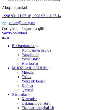
Aloqa raqamlari
+998 93 111 05 16
+998 93 111 05 14
zakaz@bereg.uz
Qo'ng'iroqni buyurtma qilish
Savdo ob'ektlari
uz
ru
Biz haqimizda
Kompaniya haqida
Yangiliklar
Yo'nalishlar
Hamkorlar
MIJOZLAR UCHUN
Mijozlar
To'lov
Yetkazib berish
Kafolat
Qaytish
Xizmatlar
Xizmatlar
Uskunani o'rnatish
Tizimlarni loyihalash