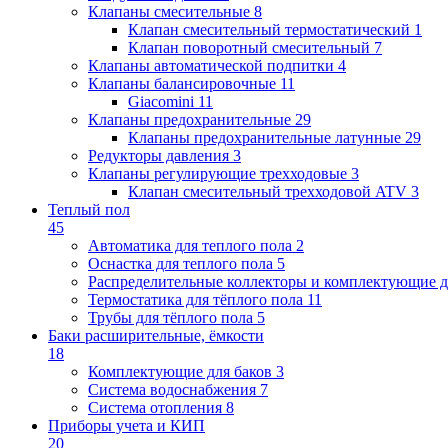
Клапаны cмесительные
8
Клапан cмесительный термостатический
1
Клапан поворотный cмесительный
7
Клапаны автоматической подпитки
4
Клапаны балансировочные
11
Giacomini
11
Клапаны предохранительные
29
Клапаны предохранительные латунные
29
Редукторы давления
3
Клапаны регулирующие трехходовые
3
Клапан смесительный трехходовой ATV
3
Теплый пол
45
Автоматика для теплого пола
2
Оснастка для теплого пола
5
Распределительные коллекторы и комплектующие д
Термостатика для тёплого пола
11
Трубы для тёплого пола
5
Баки расширительные, ёмкости
18
Комплектующие для баков
3
Система водоснабжения
7
Система отопления
8
Приборы учета и КИП
20