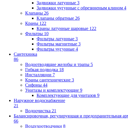
Задвижки латунные
3
Задвижки чугунные с обрезиненым клином
4
Клапаны
26
Клапаны обратные
26
Краны
122
Краны латунные шаровые
122
Фильтры
10
Фильтры латунные
3
Фильтры магнитные
3
Фильтры чугунные
4
Сантехника
86
Водоотводящие желобы и трапы
5
Гибкая подводка
18
Инсталляции
7
Краны сантехнические
3
Сифоны
44
Унитазы и комплектующие
9
Комплектующие для унитазов
9
Наружное водоснабжение
21
Водоочистка
21
Балансировочная, регулирующая и предохранительная ар
66
Воздухоотводчики
8