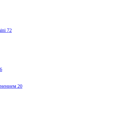
ini
72
6
тнением
20