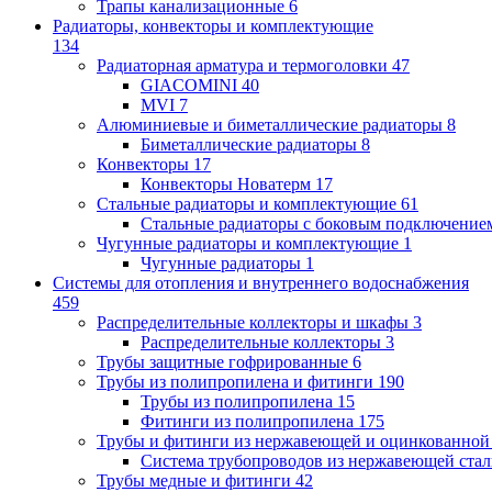
Трапы канализационные
6
Радиаторы, конвекторы и комплектующие
134
Радиаторная арматура и термоголовки
47
GIACOMINI
40
MVI
7
Алюминиевые и биметаллические радиаторы
8
Биметаллические радиаторы
8
Конвекторы
17
Конвекторы Новатерм
17
Стальные радиаторы и комплектующие
61
Стальные радиаторы с боковым подключение
Чугунные радиаторы и комплектующие
1
Чугунные радиаторы
1
Системы для отопления и внутреннего водоснабжения
459
Распределительные коллекторы и шкафы
3
Распределительные коллекторы
3
Трубы защитные гофрированные
6
Трубы из полипропилена и фитинги
190
Трубы из полипропилена
15
Фитинги из полипропилена
175
Трубы и фитинги из нержавеющей и оцинкованной
Система трубопроводов из нержавеющей ст
Трубы медные и фитинги
42