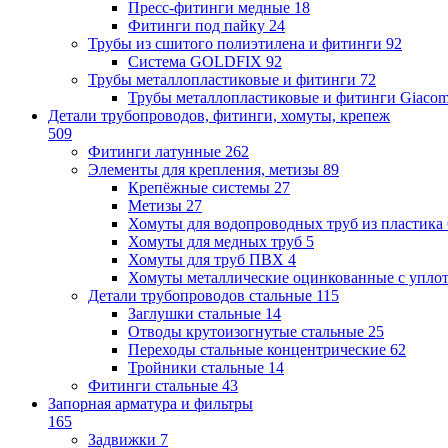
Пресс-фитинги медные
18
Фитинги под пайку
24
Трубы из сшитого полиэтилена и фитинги
92
Система GOLDFIX
92
Трубы металлопластиковые и фитинги
72
Трубы металлопластиковые и фитинги Giacom
Детали трубопроводов, фитинги, хомуты, крепеж
509
Фитинги латунные
262
Элементы для крепления, метизы
89
Крепёжные системы
27
Метизы
27
Хомуты для водопроводных труб из пластика
Хомуты для медных труб
5
Хомуты для труб ПВХ
4
Хомуты металлические оцинкованные с упло
Детали трубопроводов стальные
115
Заглушки стальные
14
Отводы крутоизогнутые стальные
25
Переходы стальные концентрические
62
Тройники стальные
14
Фитинги стальные
43
Запорная арматура и фильтры
165
Задвижки
7