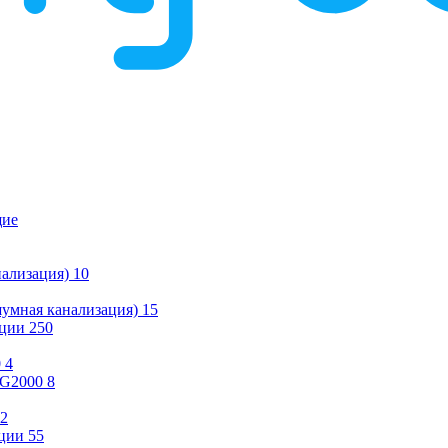
щие
ализация)
10
умная канализация)
15
ации
250
0
4
KG2000
8
2
ции
55