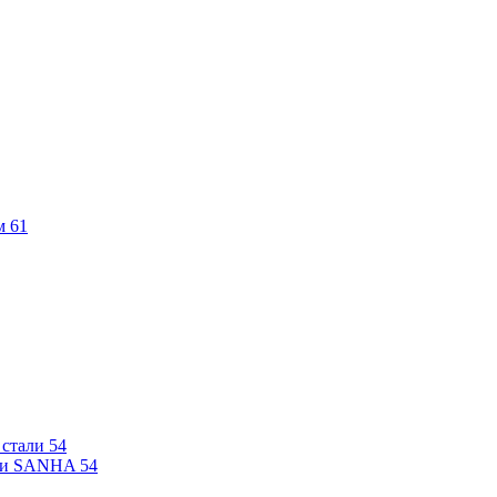
м
61
 стали
54
али SANHA
54