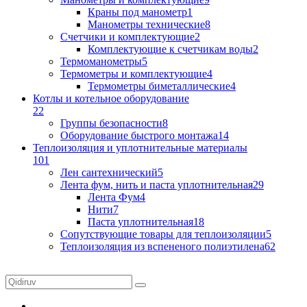
Краны под манометр
1
Манометры технические
8
Счетчики и комплектующие
2
Комплектующие к счетчикам воды
2
Термоманометры
5
Термометры и комплектующие
4
Термометры биметаллические
4
Котлы и котельное оборудование
22
Группы безопасности
8
Оборудование быстрого монтажа
14
Теплоизоляция и уплотнительные материалы
101
Лен сантехнический
5
Лента фум, нить и паста уплотнительная
29
Лента Фум
4
Нити
7
Паста уплотнительная
18
Сопутствующие товары для теплоизоляции
5
Теплоизоляция из вспененого полиэтилена
62