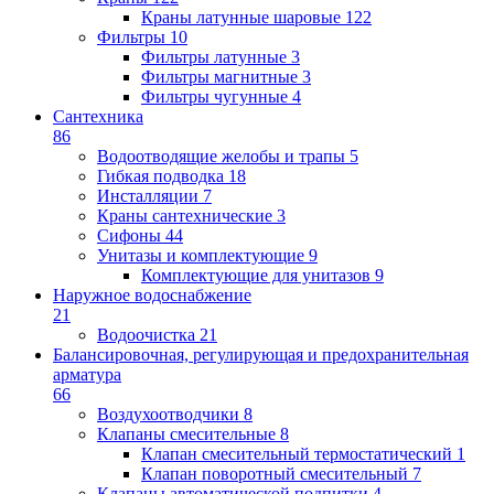
Краны латунные шаровые
122
Фильтры
10
Фильтры латунные
3
Фильтры магнитные
3
Фильтры чугунные
4
Сантехника
86
Водоотводящие желобы и трапы
5
Гибкая подводка
18
Инсталляции
7
Краны сантехнические
3
Сифоны
44
Унитазы и комплектующие
9
Комплектующие для унитазов
9
Наружное водоснабжение
21
Водоочистка
21
Балансировочная, регулирующая и предохранительная
арматура
66
Воздухоотводчики
8
Клапаны cмесительные
8
Клапан cмесительный термостатический
1
Клапан поворотный cмесительный
7
Клапаны автоматической подпитки
4