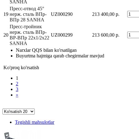
SANHA
Пресс-отвод 45°
19
нерж. сталь ВПр-
UZ000290
213 400,00 р.
ВПр 28 SANHA
Пресс-тройник
нерж. сталь ВПр-
20
UZ000299
213 600,00 р.
ВР-ВПр 22x1/2x22
SANHA
Narxlar QQS bilan ko'rsatilgan
Buyurtma hajmiga qarab chegirmalar mavjud
Ko'proq ko'rsatish
1
2
3
»
Tegishli mahsulotlar