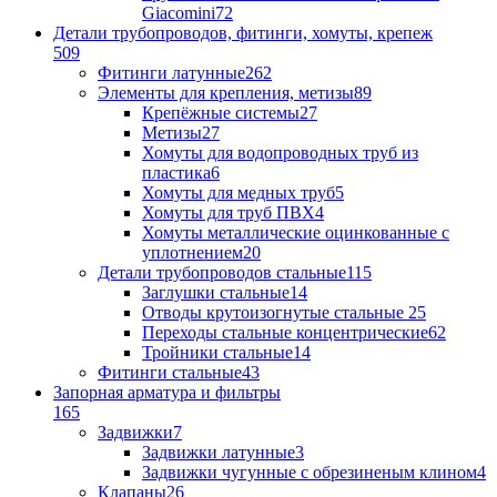
Giacomini
72
Детали трубопроводов, фитинги, хомуты, крепеж
509
Фитинги латунные
262
Элементы для крепления, метизы
89
Крепёжные системы
27
Метизы
27
Хомуты для водопроводных труб из
пластика
6
Хомуты для медных труб
5
Хомуты для труб ПВХ
4
Хомуты металлические оцинкованные с
уплотнением
20
Детали трубопроводов стальные
115
Заглушки стальные
14
Отводы крутоизогнутые стальные
25
Переходы стальные концентрические
62
Тройники стальные
14
Фитинги стальные
43
Запорная арматура и фильтры
165
Задвижки
7
Задвижки латунные
3
Задвижки чугунные с обрезиненым клином
4
Клапаны
26