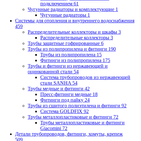
подключением
61
Чугунные радиаторы и комплектующие
1
Чугунные радиаторы
1
Системы для отопления и внутреннего водоснабжения
459
Распределительные коллекторы и шкафы
3
Распределительные коллекторы
3
Трубы защитные гофрированные
6
Трубы из полипропилена и фитинги
190
Трубы из полипропилена
15
Фитинги из полипропилена
175
Трубы и фитинги из нержавеющей и
оцинкованной стали
54
Система трубопроводов из нержавеющей
стали SANHA
54
Трубы медные и фитинги
42
Пресс-фитинги медные
18
Фитинги под пайку
24
Трубы из сшитого полиэтилена и фитинги
92
Система GOLDFIX
92
Трубы металлопластиковые и фитинги
72
Трубы металлопластиковые и фитинги
Giacomini
72
Детали трубопроводов, фитинги, хомуты, крепеж
509