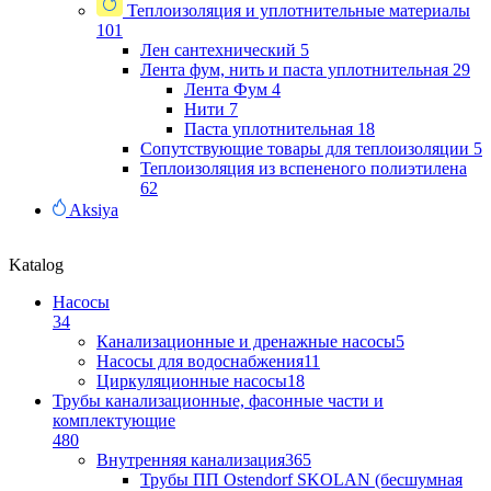
Теплоизоляция и уплотнительные материалы
101
Лен сантехнический
5
Лента фум, нить и паста уплотнительная
29
Лента Фум
4
Нити
7
Паста уплотнительная
18
Сопутствующие товары для теплоизоляции
5
Теплоизоляция из вспененого полиэтилена
62
Aksiya
Katalog
Насосы
34
Канализационные и дренажные насосы
5
Насосы для водоснабжения
11
Циркуляционные насосы
18
Трубы канализационные, фасонные части и
комплектующие
480
Внутренняя канализация
365
Трубы ПП Ostendorf SKOLAN (бесшумная