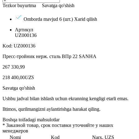
Tezkor buyurtma
Savatga qo'shish
Omborda mavjud 6 (шт.)
Xarid qilish
Артикул
UZ000136
Kod: UZ000136
Пресс-тройник нерж. сталь ВПр 22 SANHA
267 330,99
218 400,00
UZS
Savatga qo'shish
Ushbu jadval bilan ishlash uchun ekranning kengligi etarli emas.
Iltimos, qurilmangizni aylantirishga harakat qiling.
Boshqa toifadagi mahsulotlar
*
Заказной товар, срок поставки уточняйте у наших
менеджеров
Nomi
Kod
Narx, UZS