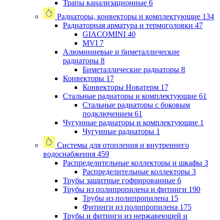
Трапы канализационные
6
Радиаторы, конвекторы и комплектующие
134
Радиаторная арматура и термоголовки
47
GIACOMINI
40
MVI
7
Алюминиевые и биметаллические
радиаторы
8
Биметаллические радиаторы
8
Конвекторы
17
Конвекторы Новатерм
17
Стальные радиаторы и комплектующие
61
Стальные радиаторы с боковым
подключением
61
Чугунные радиаторы и комплектующие
1
Чугунные радиаторы
1
Системы для отопления и внутреннего
водоснабжения
459
Распределительные коллекторы и шкафы
3
Распределительные коллекторы
3
Трубы защитные гофрированные
6
Трубы из полипропилена и фитинги
190
Трубы из полипропилена
15
Фитинги из полипропилена
175
Трубы и фитинги из нержавеющей и