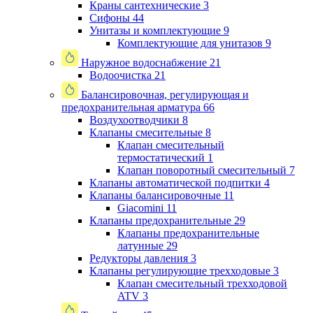
Краны сантехнические
3
Сифоны
44
Унитазы и комплектующие
9
Комплектующие для унитазов
9
Наружное водоснабжение
21
Водоочистка
21
Балансировочная, регулирующая и
предохранительная арматура
66
Воздухоотводчики
8
Клапаны cмесительные
8
Клапан cмесительный
термостатический
1
Клапан поворотный cмесительный
7
Клапаны автоматической подпитки
4
Клапаны балансировочные
11
Giacomini
11
Клапаны предохранительные
29
Клапаны предохранительные
латунные
29
Редукторы давления
3
Клапаны регулирующие трехходовые
3
Клапан смесительный трехходовой
ATV
3