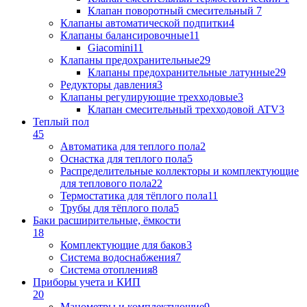
Клапан поворотный cмесительный
7
Клапаны автоматической подпитки
4
Клапаны балансировочные
11
Giacomini
11
Клапаны предохранительные
29
Клапаны предохранительные латунные
29
Редукторы давления
3
Клапаны регулирующие трехходовые
3
Клапан смесительный трехходовой ATV
3
Теплый пол
45
Автоматика для теплого пола
2
Оснастка для теплого пола
5
Распределительные коллекторы и комплектующие
для теплового пола
22
Термостатика для тёплого пола
11
Трубы для тёплого пола
5
Баки расширительные, ёмкости
18
Комплектующие для баков
3
Система водоснабжения
7
Система отопления
8
Приборы учета и КИП
20
Манометры и комплектующие
9