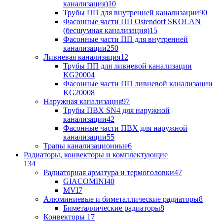
канализация)
10
Трубы ПП для внутренней канализации
90
Фасонные части ПП Ostendorf SKOLAN
(бесшумная канализация)
15
Фасонные части ПП для внутренней
канализации
250
Ливневая канализация
12
Трубы ПП для ливневой канализации
KG2000
4
Фасонные части ПП ливневой канализации
KG2000
8
Наружная канализация
97
Трубы ПВХ SN4 для наружной
канализации
42
Фасонные части ПВХ для наружной
канализации
55
Трапы канализационные
6
Радиаторы, конвекторы и комплектующие
134
Радиаторная арматура и термоголовки
47
GIACOMINI
40
MVI
7
Алюминиевые и биметаллические радиаторы
8
Биметаллические радиаторы
8
Конвекторы
17