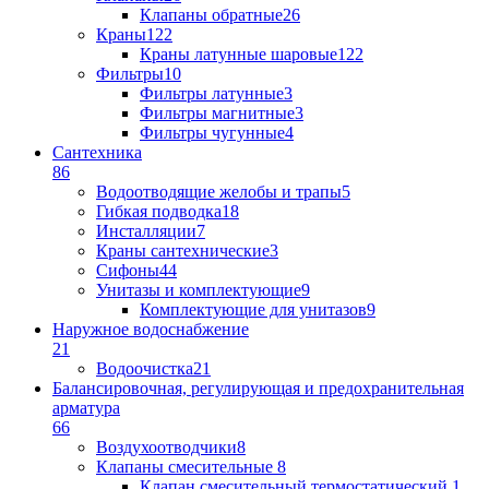
Клапаны обратные
26
Краны
122
Краны латунные шаровые
122
Фильтры
10
Фильтры латунные
3
Фильтры магнитные
3
Фильтры чугунные
4
Сантехника
86
Водоотводящие желобы и трапы
5
Гибкая подводка
18
Инсталляции
7
Краны сантехнические
3
Сифоны
44
Унитазы и комплектующие
9
Комплектующие для унитазов
9
Наружное водоснабжение
21
Водоочистка
21
Балансировочная, регулирующая и предохранительная
арматура
66
Воздухоотводчики
8
Клапаны cмесительные
8
Клапан cмесительный термостатический
1