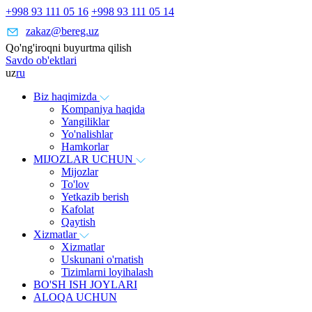
+998 93 111 05 16
+998 93 111 05 14
zakaz@bereg.uz
Qo'ng'iroqni buyurtma qilish
Savdo ob'ektlari
uz
ru
Biz haqimizda
Kompaniya haqida
Yangiliklar
Yo'nalishlar
Hamkorlar
MIJOZLAR UCHUN
Mijozlar
To'lov
Yetkazib berish
Kafolat
Qaytish
Xizmatlar
Xizmatlar
Uskunani o'rnatish
Tizimlarni loyihalash
BO'SH ISH JOYLARI
ALOQA UCHUN