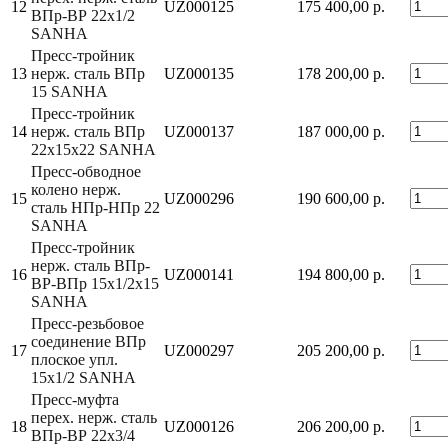
12
UZ000125
175 400,00 р.
ВПр-ВР 22x1/2
SANHA
Пресс-тройник
13
нерж. сталь ВПр
UZ000135
178 200,00 р.
15 SANHA
Пресс-тройник
14
нерж. сталь ВПр
UZ000137
187 000,00 р.
22x15x22 SANHA
Пресс-обводное
колено нерж.
15
UZ000296
190 600,00 р.
сталь НПр-НПр 22
SANHA
Пресс-тройник
нерж. сталь ВПр-
16
UZ000141
194 800,00 р.
ВР-ВПр 15x1/2x15
SANHA
Пресс-резьбовое
соединение ВПр
17
UZ000297
205 200,00 р.
плоское упл.
15x1/2 SANHA
Пресс-муфта
перех. нерж. сталь
18
UZ000126
206 200,00 р.
ВПр-ВР 22x3/4