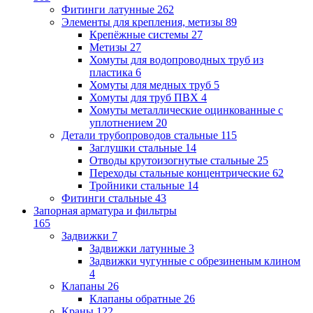
Фитинги латунные
262
Элементы для крепления, метизы
89
Крепёжные системы
27
Метизы
27
Хомуты для водопроводных труб из
пластика
6
Хомуты для медных труб
5
Хомуты для труб ПВХ
4
Хомуты металлические оцинкованные с
уплотнением
20
Детали трубопроводов стальные
115
Заглушки стальные
14
Отводы крутоизогнутые стальные
25
Переходы стальные концентрические
62
Тройники стальные
14
Фитинги стальные
43
Запорная арматура и фильтры
165
Задвижки
7
Задвижки латунные
3
Задвижки чугунные с обрезиненым клином
4
Клапаны
26
Клапаны обратные
26
Краны
122