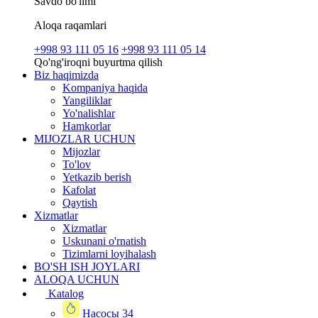
Savdo bo'limi
Aloqa raqamlari
+998 93 111 05 16
+998 93 111 05 14
Qo'ng'iroqni buyurtma qilish
Biz haqimizda
Kompaniya haqida
Yangiliklar
Yo'nalishlar
Hamkorlar
MIJOZLAR UCHUN
Mijozlar
To'lov
Yetkazib berish
Kafolat
Qaytish
Xizmatlar
Xizmatlar
Uskunani o'rnatish
Tizimlarni loyihalash
BO'SH ISH JOYLARI
ALOQA UCHUN
Katalog
Насосы
34