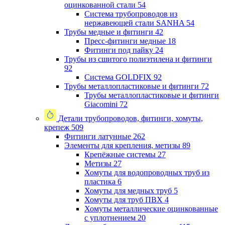
оцинкованной стали
54
Система трубопроводов из
нержавеющей стали SANHA
54
Трубы медные и фитинги
42
Пресс-фитинги медные
18
Фитинги под пайку
24
Трубы из сшитого полиэтилена и фитинги
92
Система GOLDFIX
92
Трубы металлопластиковые и фитинги
72
Трубы металлопластиковые и фитинги
Giacomini
72
Детали трубопроводов, фитинги, хомуты,
крепеж
509
Фитинги латунные
262
Элементы для крепления, метизы
89
Крепёжные системы
27
Метизы
27
Хомуты для водопроводных труб из
пластика
6
Хомуты для медных труб
5
Хомуты для труб ПВХ
4
Хомуты металлические оцинкованные
с уплотнением
20