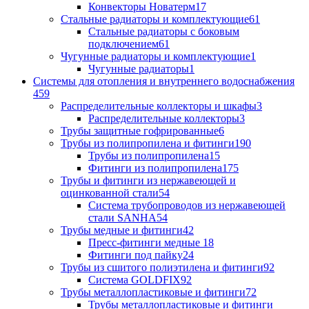
Конвекторы Новатерм
17
Стальные радиаторы и комплектующие
61
Стальные радиаторы с боковым
подключением
61
Чугунные радиаторы и комплектующие
1
Чугунные радиаторы
1
Системы для отопления и внутреннего водоснабжения
459
Распределительные коллекторы и шкафы
3
Распределительные коллекторы
3
Трубы защитные гофрированные
6
Трубы из полипропилена и фитинги
190
Трубы из полипропилена
15
Фитинги из полипропилена
175
Трубы и фитинги из нержавеющей и
оцинкованной стали
54
Система трубопроводов из нержавеющей
стали SANHA
54
Трубы медные и фитинги
42
Пресс-фитинги медные
18
Фитинги под пайку
24
Трубы из сшитого полиэтилена и фитинги
92
Система GOLDFIX
92
Трубы металлопластиковые и фитинги
72
Трубы металлопластиковые и фитинги