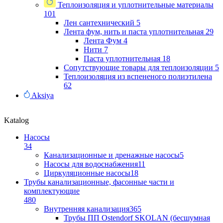
Теплоизоляция и уплотнительные материалы
101
Лен сантехнический
5
Лента фум, нить и паста уплотнительная
29
Лента Фум
4
Нити
7
Паста уплотнительная
18
Сопутствующие товары для теплоизоляции
5
Теплоизоляция из вспененого полиэтилена
62
Aksiya
Katalog
Насосы
34
Канализационные и дренажные насосы
5
Насосы для водоснабжения
11
Циркуляционные насосы
18
Трубы канализационные, фасонные части и
комплектующие
480
Внутренняя канализация
365
Трубы ПП Ostendorf SKOLAN (бесшумная