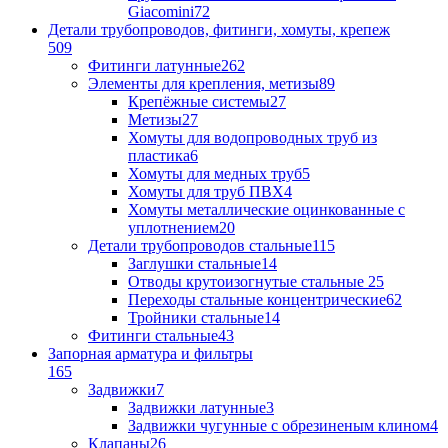
Giacomini
72
Детали трубопроводов, фитинги, хомуты, крепеж
509
Фитинги латунные
262
Элементы для крепления, метизы
89
Крепёжные системы
27
Метизы
27
Хомуты для водопроводных труб из
пластика
6
Хомуты для медных труб
5
Хомуты для труб ПВХ
4
Хомуты металлические оцинкованные с
уплотнением
20
Детали трубопроводов стальные
115
Заглушки стальные
14
Отводы крутоизогнутые стальные
25
Переходы стальные концентрические
62
Тройники стальные
14
Фитинги стальные
43
Запорная арматура и фильтры
165
Задвижки
7
Задвижки латунные
3
Задвижки чугунные с обрезиненым клином
4
Клапаны
26