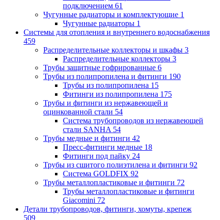
подключением
61
Чугунные радиаторы и комплектующие
1
Чугунные радиаторы
1
Системы для отопления и внутреннего водоснабжения
459
Распределительные коллекторы и шкафы
3
Распределительные коллекторы
3
Трубы защитные гофрированные
6
Трубы из полипропилена и фитинги
190
Трубы из полипропилена
15
Фитинги из полипропилена
175
Трубы и фитинги из нержавеющей и
оцинкованной стали
54
Система трубопроводов из нержавеющей
стали SANHA
54
Трубы медные и фитинги
42
Пресс-фитинги медные
18
Фитинги под пайку
24
Трубы из сшитого полиэтилена и фитинги
92
Система GOLDFIX
92
Трубы металлопластиковые и фитинги
72
Трубы металлопластиковые и фитинги
Giacomini
72
Детали трубопроводов, фитинги, хомуты, крепеж
509