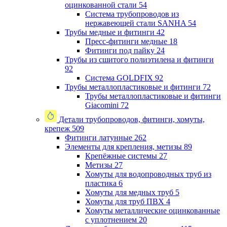
оцинкованной стали
54
Система трубопроводов из
нержавеющей стали SANHA
54
Трубы медные и фитинги
42
Пресс-фитинги медные
18
Фитинги под пайку
24
Трубы из сшитого полиэтилена и фитинги
92
Система GOLDFIX
92
Трубы металлопластиковые и фитинги
72
Трубы металлопластиковые и фитинги
Giacomini
72
Детали трубопроводов, фитинги, хомуты,
крепеж
509
Фитинги латунные
262
Элементы для крепления, метизы
89
Крепёжные системы
27
Метизы
27
Хомуты для водопроводных труб из
пластика
6
Хомуты для медных труб
5
Хомуты для труб ПВХ
4
Хомуты металлические оцинкованные
с уплотнением
20