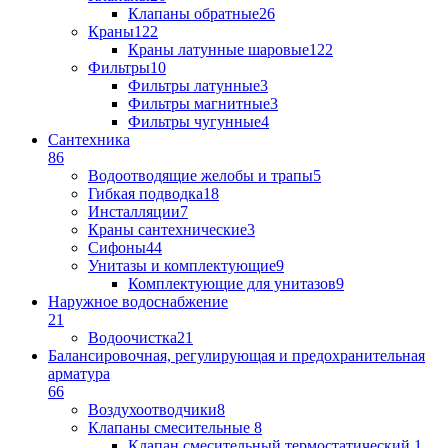
Клапаны обратные
26
Краны
122
Краны латунные шаровые
122
Фильтры
10
Фильтры латунные
3
Фильтры магнитные
3
Фильтры чугунные
4
Сантехника
86
Водоотводящие желобы и трапы
5
Гибкая подводка
18
Инсталляции
7
Краны сантехнические
3
Сифоны
44
Унитазы и комплектующие
9
Комплектующие для унитазов
9
Наружное водоснабжение
21
Водоочистка
21
Балансировочная, регулирующая и предохранительная
арматура
66
Воздухоотводчики
8
Клапаны cмесительные
8
Клапан cмесительный термостатический
1