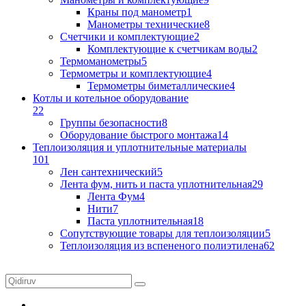
Краны под манометр
1
Манометры технические
8
Счетчики и комплектующие
2
Комплектующие к счетчикам воды
2
Термоманометры
5
Термометры и комплектующие
4
Термометры биметаллические
4
Котлы и котельное оборудование
22
Группы безопасности
8
Оборудование быстрого монтажа
14
Теплоизоляция и уплотнительные материалы
101
Лен сантехнический
5
Лента фум, нить и паста уплотнительная
29
Лента Фум
4
Нити
7
Паста уплотнительная
18
Сопутствующие товары для теплоизоляции
5
Теплоизоляция из вспененого полиэтилена
62