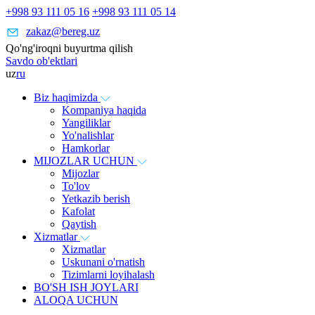
+998 93 111 05 16
+998 93 111 05 14
zakaz@bereg.uz
Qo'ng'iroqni buyurtma qilish
Savdo ob'ektlari
uz
ru
Biz haqimizda
Kompaniya haqida
Yangiliklar
Yo'nalishlar
Hamkorlar
MIJOZLAR UCHUN
Mijozlar
To'lov
Yetkazib berish
Kafolat
Qaytish
Xizmatlar
Xizmatlar
Uskunani o'rnatish
Tizimlarni loyihalash
BO'SH ISH JOYLARI
ALOQA UCHUN