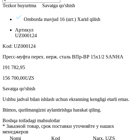
Tezkor buyurtma
Savatga qo'shish
Omborda mavjud 16 (шт.)
Xarid qilish
Артикул
UZ000124
Kod: UZ000124
Пресс-муфта перех. нерж. сталь ВПр-ВР 15x1/2 SANHA
191 782,95
156 700,00
UZS
Savatga qo'shish
Ushbu jadval bilan ishlash uchun ekranning kengligi etarli emas.
Iltimos, qurilmangizni aylantirishga harakat qiling.
Boshqa toifadagi mahsulotlar
*
Заказной товар, срок поставки уточняйте у наших
менеджеров
Nomi
Kod
Narx, UZS