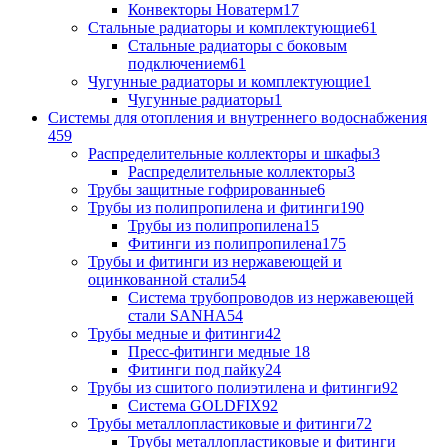
Конвекторы Новатерм
17
Стальные радиаторы и комплектующие
61
Стальные радиаторы с боковым
подключением
61
Чугунные радиаторы и комплектующие
1
Чугунные радиаторы
1
Системы для отопления и внутреннего водоснабжения
459
Распределительные коллекторы и шкафы
3
Распределительные коллекторы
3
Трубы защитные гофрированные
6
Трубы из полипропилена и фитинги
190
Трубы из полипропилена
15
Фитинги из полипропилена
175
Трубы и фитинги из нержавеющей и
оцинкованной стали
54
Система трубопроводов из нержавеющей
стали SANHA
54
Трубы медные и фитинги
42
Пресс-фитинги медные
18
Фитинги под пайку
24
Трубы из сшитого полиэтилена и фитинги
92
Система GOLDFIX
92
Трубы металлопластиковые и фитинги
72
Трубы металлопластиковые и фитинги