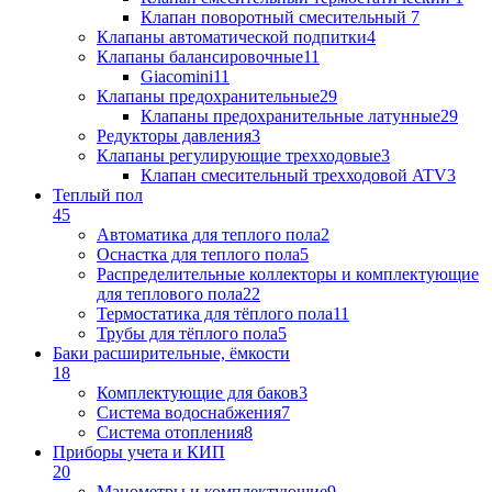
Клапан поворотный cмесительный
7
Клапаны автоматической подпитки
4
Клапаны балансировочные
11
Giacomini
11
Клапаны предохранительные
29
Клапаны предохранительные латунные
29
Редукторы давления
3
Клапаны регулирующие трехходовые
3
Клапан смесительный трехходовой ATV
3
Теплый пол
45
Автоматика для теплого пола
2
Оснастка для теплого пола
5
Распределительные коллекторы и комплектующие
для теплового пола
22
Термостатика для тёплого пола
11
Трубы для тёплого пола
5
Баки расширительные, ёмкости
18
Комплектующие для баков
3
Система водоснабжения
7
Система отопления
8
Приборы учета и КИП
20
Манометры и комплектующие
9