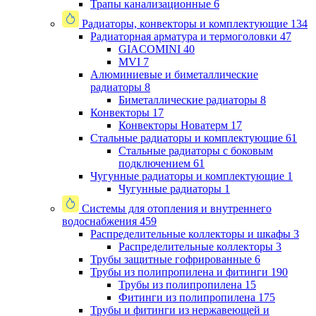
Трапы канализационные
6
Радиаторы, конвекторы и комплектующие
134
Радиаторная арматура и термоголовки
47
GIACOMINI
40
MVI
7
Алюминиевые и биметаллические
радиаторы
8
Биметаллические радиаторы
8
Конвекторы
17
Конвекторы Новатерм
17
Стальные радиаторы и комплектующие
61
Стальные радиаторы с боковым
подключением
61
Чугунные радиаторы и комплектующие
1
Чугунные радиаторы
1
Системы для отопления и внутреннего
водоснабжения
459
Распределительные коллекторы и шкафы
3
Распределительные коллекторы
3
Трубы защитные гофрированные
6
Трубы из полипропилена и фитинги
190
Трубы из полипропилена
15
Фитинги из полипропилена
175
Трубы и фитинги из нержавеющей и