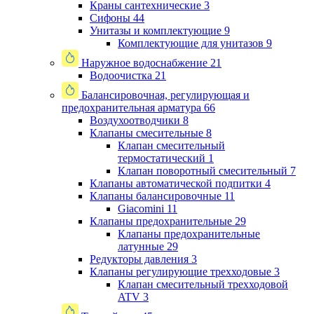
Краны сантехнические
3
Сифоны
44
Унитазы и комплектующие
9
Комплектующие для унитазов
9
Наружное водоснабжение
21
Водоочистка
21
Балансировочная, регулирующая и
предохранительная арматура
66
Воздухоотводчики
8
Клапаны cмесительные
8
Клапан cмесительный
термостатический
1
Клапан поворотный cмесительный
7
Клапаны автоматической подпитки
4
Клапаны балансировочные
11
Giacomini
11
Клапаны предохранительные
29
Клапаны предохранительные
латунные
29
Редукторы давления
3
Клапаны регулирующие трехходовые
3
Клапан смесительный трехходовой
ATV
3