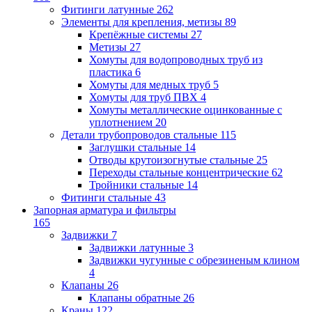
Фитинги латунные
262
Элементы для крепления, метизы
89
Крепёжные системы
27
Метизы
27
Хомуты для водопроводных труб из
пластика
6
Хомуты для медных труб
5
Хомуты для труб ПВХ
4
Хомуты металлические оцинкованные с
уплотнением
20
Детали трубопроводов стальные
115
Заглушки стальные
14
Отводы крутоизогнутые стальные
25
Переходы стальные концентрические
62
Тройники стальные
14
Фитинги стальные
43
Запорная арматура и фильтры
165
Задвижки
7
Задвижки латунные
3
Задвижки чугунные с обрезиненым клином
4
Клапаны
26
Клапаны обратные
26
Краны
122