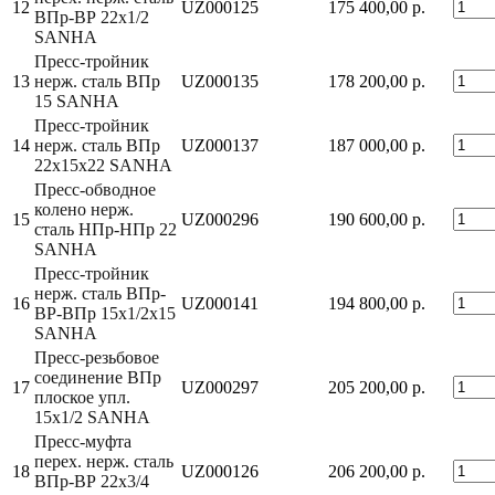
12
UZ000125
175 400,00 р.
ВПр-ВР 22x1/2
SANHA
Пресс-тройник
13
нерж. сталь ВПр
UZ000135
178 200,00 р.
15 SANHA
Пресс-тройник
14
нерж. сталь ВПр
UZ000137
187 000,00 р.
22x15x22 SANHA
Пресс-обводное
колено нерж.
15
UZ000296
190 600,00 р.
сталь НПр-НПр 22
SANHA
Пресс-тройник
нерж. сталь ВПр-
16
UZ000141
194 800,00 р.
ВР-ВПр 15x1/2x15
SANHA
Пресс-резьбовое
соединение ВПр
17
UZ000297
205 200,00 р.
плоское упл.
15x1/2 SANHA
Пресс-муфта
перех. нерж. сталь
18
UZ000126
206 200,00 р.
ВПр-ВР 22x3/4