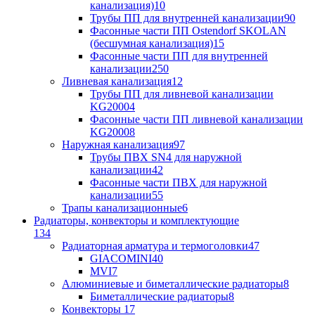
канализация)
10
Трубы ПП для внутренней канализации
90
Фасонные части ПП Ostendorf SKOLAN
(бесшумная канализация)
15
Фасонные части ПП для внутренней
канализации
250
Ливневая канализация
12
Трубы ПП для ливневой канализации
KG2000
4
Фасонные части ПП ливневой канализации
KG2000
8
Наружная канализация
97
Трубы ПВХ SN4 для наружной
канализации
42
Фасонные части ПВХ для наружной
канализации
55
Трапы канализационные
6
Радиаторы, конвекторы и комплектующие
134
Радиаторная арматура и термоголовки
47
GIACOMINI
40
MVI
7
Алюминиевые и биметаллические радиаторы
8
Биметаллические радиаторы
8
Конвекторы
17