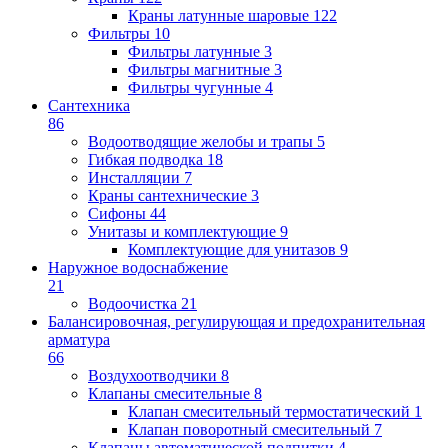
Краны латунные шаровые
122
Фильтры
10
Фильтры латунные
3
Фильтры магнитные
3
Фильтры чугунные
4
Сантехника
86
Водоотводящие желобы и трапы
5
Гибкая подводка
18
Инсталляции
7
Краны сантехнические
3
Сифоны
44
Унитазы и комплектующие
9
Комплектующие для унитазов
9
Наружное водоснабжение
21
Водоочистка
21
Балансировочная, регулирующая и предохранительная
арматура
66
Воздухоотводчики
8
Клапаны cмесительные
8
Клапан cмесительный термостатический
1
Клапан поворотный cмесительный
7
Клапаны автоматической подпитки
4