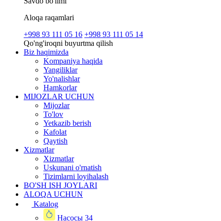
Savdo bo'limi
Aloqa raqamlari
+998 93 111 05 16
+998 93 111 05 14
Qo'ng'iroqni buyurtma qilish
Biz haqimizda
Kompaniya haqida
Yangiliklar
Yo'nalishlar
Hamkorlar
MIJOZLAR UCHUN
Mijozlar
To'lov
Yetkazib berish
Kafolat
Qaytish
Xizmatlar
Xizmatlar
Uskunani o'rnatish
Tizimlarni loyihalash
BO'SH ISH JOYLARI
ALOQA UCHUN
Katalog
Насосы
34