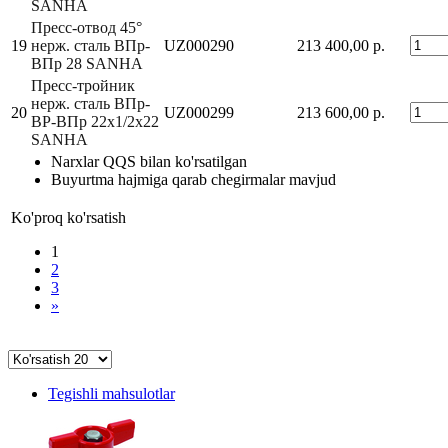
SANHA
Пресс-отвод 45°
19
нерж. сталь ВПр-
UZ000290
213 400,00 р.
ВПр 28 SANHA
Пресс-тройник
нерж. сталь ВПр-
20
UZ000299
213 600,00 р.
ВР-ВПр 22x1/2x22
SANHA
Narxlar QQS bilan ko'rsatilgan
Buyurtma hajmiga qarab chegirmalar mavjud
Ko'proq ko'rsatish
1
2
3
»
Tegishli mahsulotlar