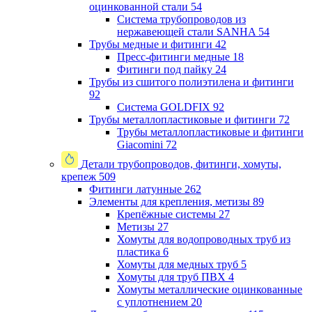
оцинкованной стали
54
Система трубопроводов из
нержавеющей стали SANHA
54
Трубы медные и фитинги
42
Пресс-фитинги медные
18
Фитинги под пайку
24
Трубы из сшитого полиэтилена и фитинги
92
Система GOLDFIX
92
Трубы металлопластиковые и фитинги
72
Трубы металлопластиковые и фитинги
Giacomini
72
Детали трубопроводов, фитинги, хомуты,
крепеж
509
Фитинги латунные
262
Элементы для крепления, метизы
89
Крепёжные системы
27
Метизы
27
Хомуты для водопроводных труб из
пластика
6
Хомуты для медных труб
5
Хомуты для труб ПВХ
4
Хомуты металлические оцинкованные
с уплотнением
20