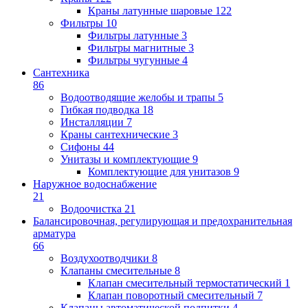
Краны латунные шаровые
122
Фильтры
10
Фильтры латунные
3
Фильтры магнитные
3
Фильтры чугунные
4
Сантехника
86
Водоотводящие желобы и трапы
5
Гибкая подводка
18
Инсталляции
7
Краны сантехнические
3
Сифоны
44
Унитазы и комплектующие
9
Комплектующие для унитазов
9
Наружное водоснабжение
21
Водоочистка
21
Балансировочная, регулирующая и предохранительная
арматура
66
Воздухоотводчики
8
Клапаны cмесительные
8
Клапан cмесительный термостатический
1
Клапан поворотный cмесительный
7
Клапаны автоматической подпитки
4