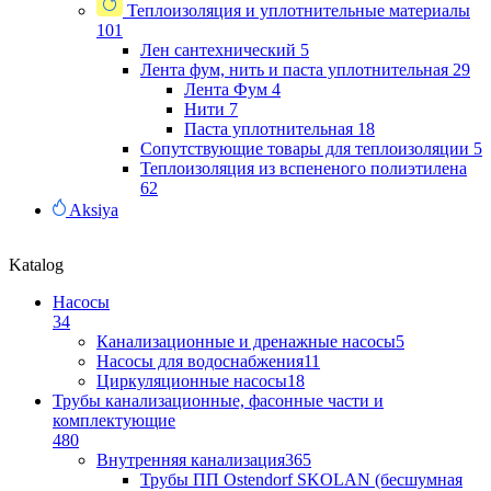
Теплоизоляция и уплотнительные материалы
101
Лен сантехнический
5
Лента фум, нить и паста уплотнительная
29
Лента Фум
4
Нити
7
Паста уплотнительная
18
Сопутствующие товары для теплоизоляции
5
Теплоизоляция из вспененого полиэтилена
62
Aksiya
Katalog
Насосы
34
Канализационные и дренажные насосы
5
Насосы для водоснабжения
11
Циркуляционные насосы
18
Трубы канализационные, фасонные части и
комплектующие
480
Внутренняя канализация
365
Трубы ПП Ostendorf SKOLAN (бесшумная