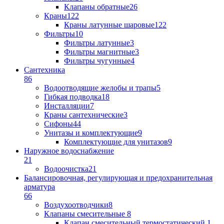
Клапаны обратные
26
Краны
122
Краны латунные шаровые
122
Фильтры
10
Фильтры латунные
3
Фильтры магнитные
3
Фильтры чугунные
4
Сантехника
86
Водоотводящие желобы и трапы
5
Гибкая подводка
18
Инсталляции
7
Краны сантехнические
3
Сифоны
44
Унитазы и комплектующие
9
Комплектующие для унитазов
9
Наружное водоснабжение
21
Водоочистка
21
Балансировочная, регулирующая и предохранительная
арматура
66
Воздухоотводчики
8
Клапаны cмесительные
8
Клапан cмесительный термостатический
1