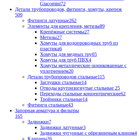
Giacomini
72
Детали трубопроводов, фитинги, хомуты, крепеж
509
Фитинги латунные
262
Элементы для крепления, метизы
89
Крепёжные системы
27
Метизы
27
Хомуты для водопроводных труб из
пластика
6
Хомуты для медных труб
5
Хомуты для труб ПВХ
4
Хомуты металлические оцинкованные с
уплотнением
20
Детали трубопроводов стальные
115
Заглушки стальные
14
Отводы крутоизогнутые стальные
25
Переходы стальные концентрические
62
Тройники стальные
14
Фитинги стальные
43
Запорная арматура и фильтры
165
Задвижки
7
Задвижки латунные
3
Задвижки чугунные с обрезиненым клином
4
Клапаны
26