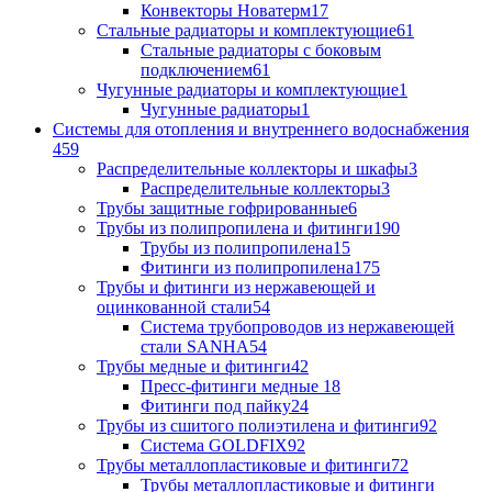
Конвекторы Новатерм
17
Стальные радиаторы и комплектующие
61
Стальные радиаторы с боковым
подключением
61
Чугунные радиаторы и комплектующие
1
Чугунные радиаторы
1
Системы для отопления и внутреннего водоснабжения
459
Распределительные коллекторы и шкафы
3
Распределительные коллекторы
3
Трубы защитные гофрированные
6
Трубы из полипропилена и фитинги
190
Трубы из полипропилена
15
Фитинги из полипропилена
175
Трубы и фитинги из нержавеющей и
оцинкованной стали
54
Система трубопроводов из нержавеющей
стали SANHA
54
Трубы медные и фитинги
42
Пресс-фитинги медные
18
Фитинги под пайку
24
Трубы из сшитого полиэтилена и фитинги
92
Система GOLDFIX
92
Трубы металлопластиковые и фитинги
72
Трубы металлопластиковые и фитинги