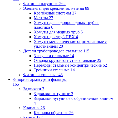
Фитинги латунные
262
Элементы для крепления, метизы
89
Крепёжные системы
27
Метизы
27
Хомуты для водопроводных труб из
пластика
6
Хомуты для медных труб
5
Хомуты для труб ПВХ
4
Хомуты металлические оцинкованные с
уплотнением
20
Детали трубопроводов стальные
115
Заглушки стальные
14
Отводы крутоизогнутые стальные
25
Переходы стальные концентрические
62
Тройники стальные
14
Фитинги стальные
43
Запорная арматура и фильтры
165
Задвижки
7
Задвижки латунные
3
Задвижки чугунные с обрезиненым клином
4
Клапаны
26
Клапаны обратные
26
Краны
122