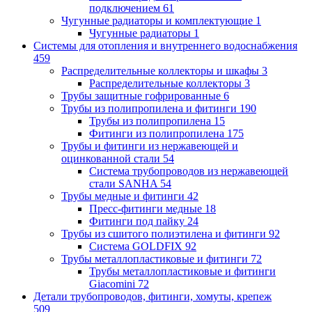
подключением
61
Чугунные радиаторы и комплектующие
1
Чугунные радиаторы
1
Системы для отопления и внутреннего водоснабжения
459
Распределительные коллекторы и шкафы
3
Распределительные коллекторы
3
Трубы защитные гофрированные
6
Трубы из полипропилена и фитинги
190
Трубы из полипропилена
15
Фитинги из полипропилена
175
Трубы и фитинги из нержавеющей и
оцинкованной стали
54
Система трубопроводов из нержавеющей
стали SANHA
54
Трубы медные и фитинги
42
Пресс-фитинги медные
18
Фитинги под пайку
24
Трубы из сшитого полиэтилена и фитинги
92
Система GOLDFIX
92
Трубы металлопластиковые и фитинги
72
Трубы металлопластиковые и фитинги
Giacomini
72
Детали трубопроводов, фитинги, хомуты, крепеж
509