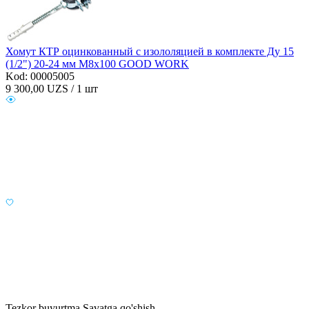
Хомут КТР оцинкованный с изололяцией в комплекте Ду 15
(1/2") 20-24 мм М8x100 GOOD WORK
Kod: 00005005
9 300,00
UZS / 1 шт
Tezkor buyurtma
Savatga qo'shish