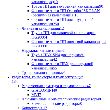
канализация)
10
Трубы ПП для внутренней канализации
90
Фасонные части ПП Ostendorf SKOLAN
(бесшумная канализация)
15
Фасонные части ПП для внутренней
канализации
250
Ливневая канализация
12
Трубы ПП для ливневой канализации
KG2000
4
Фасонные части ПП ливневой канализации
KG2000
8
Наружная канализация
97
Трубы ПВХ SN4 для наружной
канализации
42
Фасонные части ПВХ для наружной
канализации
55
Трапы канализационные
6
Радиаторы, конвекторы и комплектующие
134
Радиаторная арматура и термоголовки
47
GIACOMINI
40
MVI
7
Алюминиевые и биметаллические радиаторы
8
Биметаллические радиаторы
8
Конвекторы
17