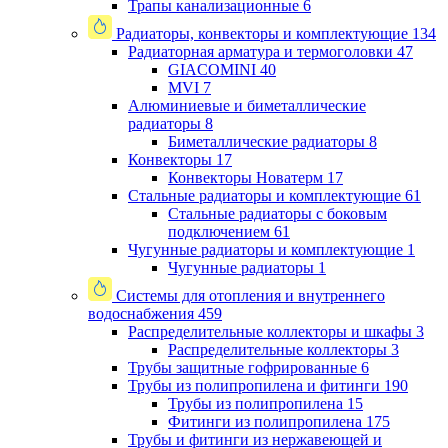
Трапы канализационные
6
Радиаторы, конвекторы и комплектующие
134
Радиаторная арматура и термоголовки
47
GIACOMINI
40
MVI
7
Алюминиевые и биметаллические
радиаторы
8
Биметаллические радиаторы
8
Конвекторы
17
Конвекторы Новатерм
17
Стальные радиаторы и комплектующие
61
Стальные радиаторы с боковым
подключением
61
Чугунные радиаторы и комплектующие
1
Чугунные радиаторы
1
Системы для отопления и внутреннего
водоснабжения
459
Распределительные коллекторы и шкафы
3
Распределительные коллекторы
3
Трубы защитные гофрированные
6
Трубы из полипропилена и фитинги
190
Трубы из полипропилена
15
Фитинги из полипропилена
175
Трубы и фитинги из нержавеющей и