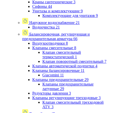
Краны сантехнические
3
Сифоны
44
Унитазы и комплектующие
9
Комплектующие для унитазов
9
Наружное водоснабжение
21
Водоочистка
21
Балансировочная, регулирующая и
предохранительная арматура
66
Воздухоотводчики
8
Клапаны cмесительные
8
Клапан cмесительный
термостатический
1
Клапан поворотный cмесительный
7
Клапаны автоматической подпитки
4
Клапаны балансировочные
11
Giacomini
11
Клапаны предохранительные
29
Клапаны предохранительные
латунные
29
Редукторы давления
3
Клапаны регулирующие трехходовые
3
Клапан смесительный трехходовой
ATV
3