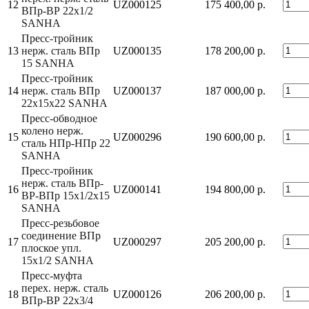
12
UZ000125
175 400,00 р.
ВПр-ВР 22x1/2
SANHA
Пресс-тройник
13
нерж. сталь ВПр
UZ000135
178 200,00 р.
15 SANHA
Пресс-тройник
14
нерж. сталь ВПр
UZ000137
187 000,00 р.
22x15x22 SANHA
Пресс-обводное
колено нерж.
15
UZ000296
190 600,00 р.
сталь НПр-НПр 22
SANHA
Пресс-тройник
нерж. сталь ВПр-
16
UZ000141
194 800,00 р.
ВР-ВПр 15x1/2x15
SANHA
Пресс-резьбовое
соединение ВПр
17
UZ000297
205 200,00 р.
плоское упл.
15x1/2 SANHA
Пресс-муфта
перех. нерж. сталь
18
UZ000126
206 200,00 р.
ВПр-ВР 22x3/4