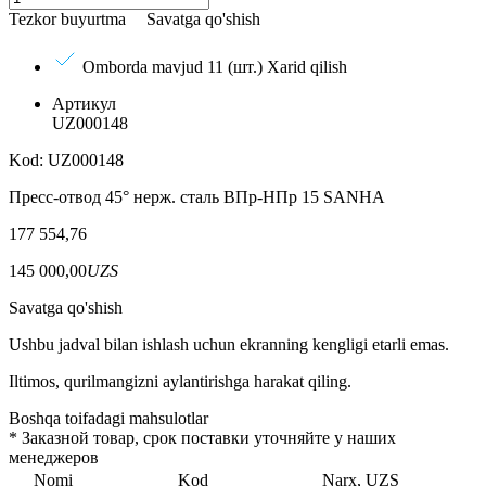
Tezkor buyurtma
Savatga qo'shish
Omborda mavjud 11 (шт.)
Xarid qilish
Артикул
UZ000148
Kod: UZ000148
Пресс-отвод 45° нерж. сталь ВПр-НПр 15 SANHA
177 554,76
145 000,00
UZS
Savatga qo'shish
Ushbu jadval bilan ishlash uchun ekranning kengligi etarli emas.
Iltimos, qurilmangizni aylantirishga harakat qiling.
Boshqa toifadagi mahsulotlar
*
Заказной товар, срок поставки уточняйте у наших
менеджеров
Nomi
Kod
Narx, UZS