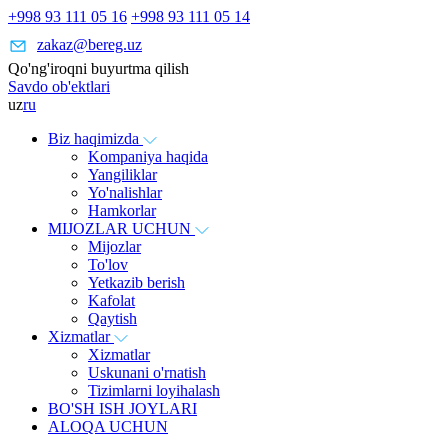
+998 93 111 05 16
+998 93 111 05 14
zakaz@bereg.uz
Qo'ng'iroqni buyurtma qilish
Savdo ob'ektlari
uz
ru
Biz haqimizda
Kompaniya haqida
Yangiliklar
Yo'nalishlar
Hamkorlar
MIJOZLAR UCHUN
Mijozlar
To'lov
Yetkazib berish
Kafolat
Qaytish
Xizmatlar
Xizmatlar
Uskunani o'rnatish
Tizimlarni loyihalash
BO'SH ISH JOYLARI
ALOQA UCHUN