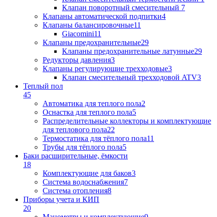
Клапан поворотный cмесительный
7
Клапаны автоматической подпитки
4
Клапаны балансировочные
11
Giacomini
11
Клапаны предохранительные
29
Клапаны предохранительные латунные
29
Редукторы давления
3
Клапаны регулирующие трехходовые
3
Клапан смесительный трехходовой ATV
3
Теплый пол
45
Автоматика для теплого пола
2
Оснастка для теплого пола
5
Распределительные коллекторы и комплектующие
для теплового пола
22
Термостатика для тёплого пола
11
Трубы для тёплого пола
5
Баки расширительные, ёмкости
18
Комплектующие для баков
3
Система водоснабжения
7
Система отопления
8
Приборы учета и КИП
20
Манометры и комплектующие
9