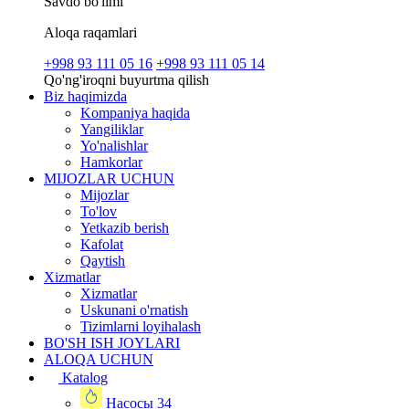
Savdo bo'limi
Aloqa raqamlari
+998 93 111 05 16
+998 93 111 05 14
Qo'ng'iroqni buyurtma qilish
Biz haqimizda
Kompaniya haqida
Yangiliklar
Yo'nalishlar
Hamkorlar
MIJOZLAR UCHUN
Mijozlar
To'lov
Yetkazib berish
Kafolat
Qaytish
Xizmatlar
Xizmatlar
Uskunani o'rnatish
Tizimlarni loyihalash
BO'SH ISH JOYLARI
ALOQA UCHUN
Katalog
Насосы
34