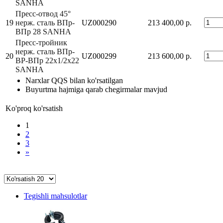
SANHA
Пресс-отвод 45°
19
нерж. сталь ВПр-
UZ000290
213 400,00 р.
ВПр 28 SANHA
Пресс-тройник
нерж. сталь ВПр-
20
UZ000299
213 600,00 р.
ВР-ВПр 22x1/2x22
SANHA
Narxlar QQS bilan ko'rsatilgan
Buyurtma hajmiga qarab chegirmalar mavjud
Ko'proq ko'rsatish
1
2
3
»
Tegishli mahsulotlar