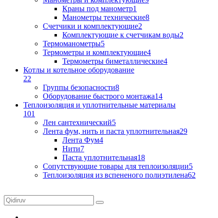
Краны под манометр
1
Манометры технические
8
Счетчики и комплектующие
2
Комплектующие к счетчикам воды
2
Термоманометры
5
Термометры и комплектующие
4
Термометры биметаллические
4
Котлы и котельное оборудование
22
Группы безопасности
8
Оборудование быстрого монтажа
14
Теплоизоляция и уплотнительные материалы
101
Лен сантехнический
5
Лента фум, нить и паста уплотнительная
29
Лента Фум
4
Нити
7
Паста уплотнительная
18
Сопутствующие товары для теплоизоляции
5
Теплоизоляция из вспененого полиэтилена
62