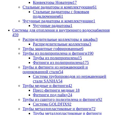
Конвекторы Новатерм
17
Стальные радиаторы и комплектующие
61
Стальные радиаторы с боковым
подключением
61
Чугунные радиаторы и комплектующие
1
Чугунные радиаторы
1
Системы для отопления и внутреннего водоснабжения
459
Распределительные коллекторы и шкафы
3
Распределительные коллекторы
3
Трубы защитные гофрированные
6
Трубы из полипропилена и фитинги
190
Трубы из полипропилена
15
Фитинги из полипропилена
175
Трубы и фитинги из нержавеющей и
оцинкованной стали
54
Система трубопроводов из нержавеющей
стали SANHA
54
Трубы медные и фитинги
42
Пресс-фитинги медные
18
Фитинги под пайку
24
Трубы из сшитого полиэтилена и фитинги
92
Система GOLDFIX
92
Трубы металлопластиковые и фитинги
72
Трубы металлопластиковые и фитинги