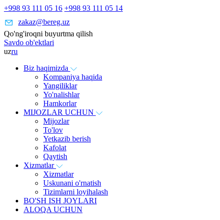
+998 93 111 05 16
+998 93 111 05 14
zakaz@bereg.uz
Qo'ng'iroqni buyurtma qilish
Savdo ob'ektlari
uz
ru
Biz haqimizda
Kompaniya haqida
Yangiliklar
Yo'nalishlar
Hamkorlar
MIJOZLAR UCHUN
Mijozlar
To'lov
Yetkazib berish
Kafolat
Qaytish
Xizmatlar
Xizmatlar
Uskunani o'rnatish
Tizimlarni loyihalash
BO'SH ISH JOYLARI
ALOQA UCHUN