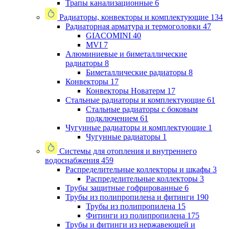
Трапы канализационные
6
Радиаторы, конвекторы и комплектующие
134
Радиаторная арматура и термоголовки
47
GIACOMINI
40
MVI
7
Алюминиевые и биметаллические
радиаторы
8
Биметаллические радиаторы
8
Конвекторы
17
Конвекторы Новатерм
17
Стальные радиаторы и комплектующие
61
Стальные радиаторы с боковым
подключением
61
Чугунные радиаторы и комплектующие
1
Чугунные радиаторы
1
Системы для отопления и внутреннего
водоснабжения
459
Распределительные коллекторы и шкафы
3
Распределительные коллекторы
3
Трубы защитные гофрированные
6
Трубы из полипропилена и фитинги
190
Трубы из полипропилена
15
Фитинги из полипропилена
175
Трубы и фитинги из нержавеющей и