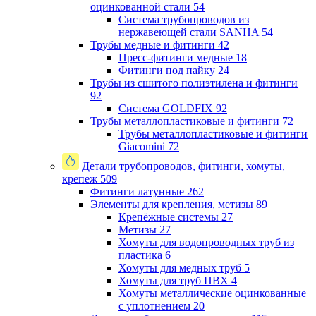
оцинкованной стали
54
Система трубопроводов из
нержавеющей стали SANHA
54
Трубы медные и фитинги
42
Пресс-фитинги медные
18
Фитинги под пайку
24
Трубы из сшитого полиэтилена и фитинги
92
Система GOLDFIX
92
Трубы металлопластиковые и фитинги
72
Трубы металлопластиковые и фитинги
Giacomini
72
Детали трубопроводов, фитинги, хомуты,
крепеж
509
Фитинги латунные
262
Элементы для крепления, метизы
89
Крепёжные системы
27
Метизы
27
Хомуты для водопроводных труб из
пластика
6
Хомуты для медных труб
5
Хомуты для труб ПВХ
4
Хомуты металлические оцинкованные
с уплотнением
20