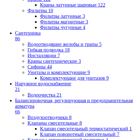
Краны латунные шаровые
122
Фильтры
10
Фильтры латунные
3
Фильтры магнитные
3
Фильтры чугунные
4
Сантехника
86
Водоотводящие желобы и трапы
5
Гибкая подводка
18
Инсталляции
7
Краны сантехнические
3
Сифоны
44
Унитазы и комплектующие
9
Комплектующие для унитазов
9
Наружное водоснабжение
21
Водоочистка
21
Балансировочная, регулирующая и предохранительная
арматура
66
Воздухоотводчики
8
Клапаны cмесительные
8
Клапан cмесительный термостатический
1
Клапан поворотный cмесительный
7
Клапаны автоматической подпитки
4