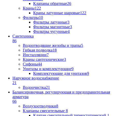
Клапаны обратные
26
Краны
122
Краны латунные шаровые
122
Фильтры
10
Фильтры латунные
3
Фильтры магнитные
3
Фильтры чугунные
4
Сантехника
86
Водоотводящие желобы и трапы
5
Гибкая подводка
18
Инсталляции
7
Краны сантехнические
3
Сифоны
44
Унитазы и комплектующие
9
Комплектующие для унитазов
9
Наружное водоснабжение
21
Водоочистка
21
Балансировочная, регулирующая и предохранительная
арматура
66
Воздухоотводчики
8
Клапаны cмесительные
8
Клапан cмесительный термостатический
1