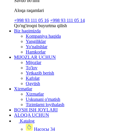
Savdo bo'limi
Aloqa raqamlari
+998 93 111 05 16
+998 93 111 05 14
Qo'ng'iroqni buyurtma qilish
Biz haqimizda
Kompaniya haqida
Yangiliklar
Yo'nalishlar
Hamkorlar
MIJOZLAR UCHUN
Mijozlar
To'lov
Yetkazib berish
Kafolat
Qaytish
Xizmatlar
Xizmatlar
Uskunani o'rnatish
Tizimlarni loyihalash
BO'SH ISH JOYLARI
ALOQA UCHUN
Katalog
Насосы
34