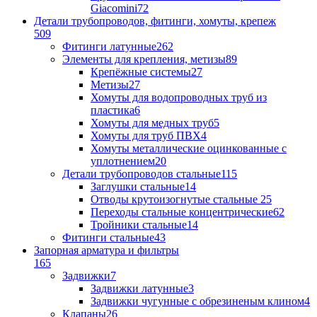
Giacomini
72
Детали трубопроводов, фитинги, хомуты, крепеж
509
Фитинги латунные
262
Элементы для крепления, метизы
89
Крепёжные системы
27
Метизы
27
Хомуты для водопроводных труб из
пластика
6
Хомуты для медных труб
5
Хомуты для труб ПВХ
4
Хомуты металлические оцинкованные с
уплотнением
20
Детали трубопроводов стальные
115
Заглушки стальные
14
Отводы крутоизогнутые стальные
25
Переходы стальные концентрические
62
Тройники стальные
14
Фитинги стальные
43
Запорная арматура и фильтры
165
Задвижки
7
Задвижки латунные
3
Задвижки чугунные с обрезиненым клином
4
Клапаны
26