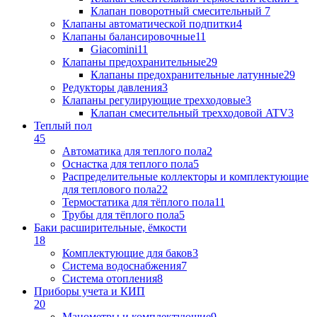
Клапан поворотный cмесительный
7
Клапаны автоматической подпитки
4
Клапаны балансировочные
11
Giacomini
11
Клапаны предохранительные
29
Клапаны предохранительные латунные
29
Редукторы давления
3
Клапаны регулирующие трехходовые
3
Клапан смесительный трехходовой ATV
3
Теплый пол
45
Автоматика для теплого пола
2
Оснастка для теплого пола
5
Распределительные коллекторы и комплектующие
для теплового пола
22
Термостатика для тёплого пола
11
Трубы для тёплого пола
5
Баки расширительные, ёмкости
18
Комплектующие для баков
3
Система водоснабжения
7
Система отопления
8
Приборы учета и КИП
20
Манометры и комплектующие
9