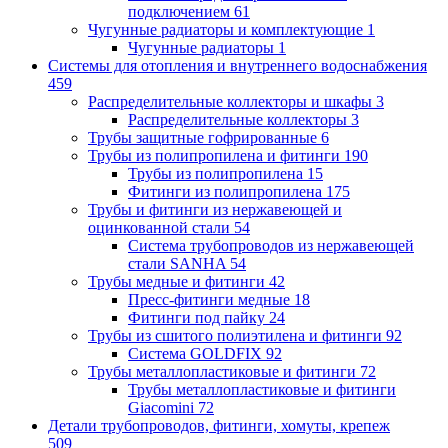
подключением
61
Чугунные радиаторы и комплектующие
1
Чугунные радиаторы
1
Системы для отопления и внутреннего водоснабжения
459
Распределительные коллекторы и шкафы
3
Распределительные коллекторы
3
Трубы защитные гофрированные
6
Трубы из полипропилена и фитинги
190
Трубы из полипропилена
15
Фитинги из полипропилена
175
Трубы и фитинги из нержавеющей и
оцинкованной стали
54
Система трубопроводов из нержавеющей
стали SANHA
54
Трубы медные и фитинги
42
Пресс-фитинги медные
18
Фитинги под пайку
24
Трубы из сшитого полиэтилена и фитинги
92
Система GOLDFIX
92
Трубы металлопластиковые и фитинги
72
Трубы металлопластиковые и фитинги
Giacomini
72
Детали трубопроводов, фитинги, хомуты, крепеж
509