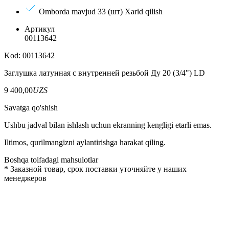
Omborda mavjud 33 (шт)
Xarid qilish
Артикул
00113642
Kod: 00113642
Заглушка латунная с внутренней резьбой Ду 20 (3/4") LD
9 400,00
UZS
Savatga qo'shish
Ushbu jadval bilan ishlash uchun ekranning kengligi etarli emas.
Iltimos, qurilmangizni aylantirishga harakat qiling.
Boshqa toifadagi mahsulotlar
*
Заказной товар, срок поставки уточняйте у наших
менеджеров