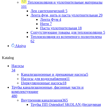
Теплоизоляция и уплотнительные материалы
101
Лен сантехнический
5
Лента фум, нить и паста уплотнительная
29
Лента Фум
4
Нити
7
Паста уплотнительная
18
Сопутствующие товары для теплоизоляции
5
Теплоизоляция из вспененого полиэтилена
62
Aksiya
Katalog
Насосы
34
Канализационные и дренажные насосы
5
Насосы для водоснабжения
11
Циркуляционные насосы
18
Трубы канализационные, фасонные части и
комплектующие
480
Внутренняя канализация
365
Трубы ПП Ostendorf SKOLAN (бесшумная