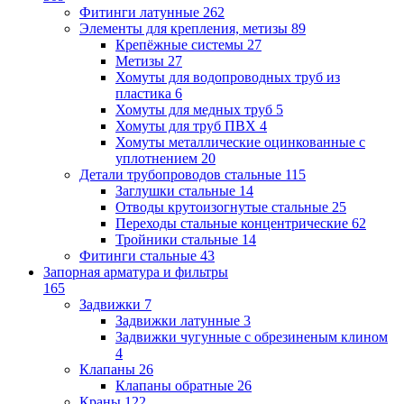
Фитинги латунные
262
Элементы для крепления, метизы
89
Крепёжные системы
27
Метизы
27
Хомуты для водопроводных труб из
пластика
6
Хомуты для медных труб
5
Хомуты для труб ПВХ
4
Хомуты металлические оцинкованные с
уплотнением
20
Детали трубопроводов стальные
115
Заглушки стальные
14
Отводы крутоизогнутые стальные
25
Переходы стальные концентрические
62
Тройники стальные
14
Фитинги стальные
43
Запорная арматура и фильтры
165
Задвижки
7
Задвижки латунные
3
Задвижки чугунные с обрезиненым клином
4
Клапаны
26
Клапаны обратные
26
Краны
122