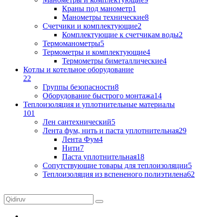
Краны под манометр
1
Манометры технические
8
Счетчики и комплектующие
2
Комплектующие к счетчикам воды
2
Термоманометры
5
Термометры и комплектующие
4
Термометры биметаллические
4
Котлы и котельное оборудование
22
Группы безопасности
8
Оборудование быстрого монтажа
14
Теплоизоляция и уплотнительные материалы
101
Лен сантехнический
5
Лента фум, нить и паста уплотнительная
29
Лента Фум
4
Нити
7
Паста уплотнительная
18
Сопутствующие товары для теплоизоляции
5
Теплоизоляция из вспененого полиэтилена
62