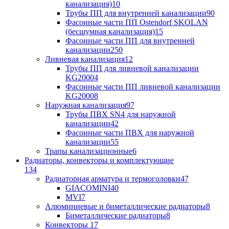
канализация)
10
Трубы ПП для внутренней канализации
90
Фасонные части ПП Ostendorf SKOLAN
(бесшумная канализация)
15
Фасонные части ПП для внутренней
канализации
250
Ливневая канализация
12
Трубы ПП для ливневой канализации
KG2000
4
Фасонные части ПП ливневой канализации
KG2000
8
Наружная канализация
97
Трубы ПВХ SN4 для наружной
канализации
42
Фасонные части ПВХ для наружной
канализации
55
Трапы канализационные
6
Радиаторы, конвекторы и комплектующие
134
Радиаторная арматура и термоголовки
47
GIACOMINI
40
MVI
7
Алюминиевые и биметаллические радиаторы
8
Биметаллические радиаторы
8
Конвекторы
17