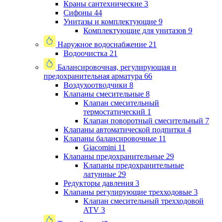
Краны сантехнические
3
Сифоны
44
Унитазы и комплектующие
9
Комплектующие для унитазов
9
Наружное водоснабжение
21
Водоочистка
21
Балансировочная, регулирующая и
предохранительная арматура
66
Воздухоотводчики
8
Клапаны cмесительные
8
Клапан cмесительный
термостатический
1
Клапан поворотный cмесительный
7
Клапаны автоматической подпитки
4
Клапаны балансировочные
11
Giacomini
11
Клапаны предохранительные
29
Клапаны предохранительные
латунные
29
Редукторы давления
3
Клапаны регулирующие трехходовые
3
Клапан смесительный трехходовой
ATV
3