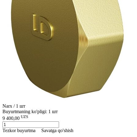
Narx / 1 шт
Buyurtmaning ko'pligi: 1 шт
UZS
9 400,00
Tezkor buyurtma
Savatga qo'shish