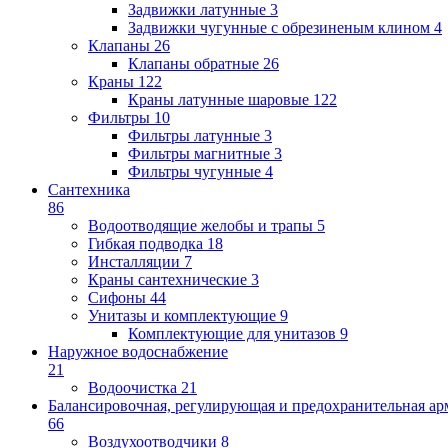
Задвижки латунные
3
Задвижки чугунные с обрезиненым клином
4
Клапаны
26
Клапаны обратные
26
Краны
122
Краны латунные шаровые
122
Фильтры
10
Фильтры латунные
3
Фильтры магнитные
3
Фильтры чугунные
4
Сантехника
86
Водоотводящие желобы и трапы
5
Гибкая подводка
18
Инсталляции
7
Краны сантехнические
3
Сифоны
44
Унитазы и комплектующие
9
Комплектующие для унитазов
9
Наружное водоснабжение
21
Водоочистка
21
Балансировочная, регулирующая и предохранительная ар
66
Воздухоотводчики
8