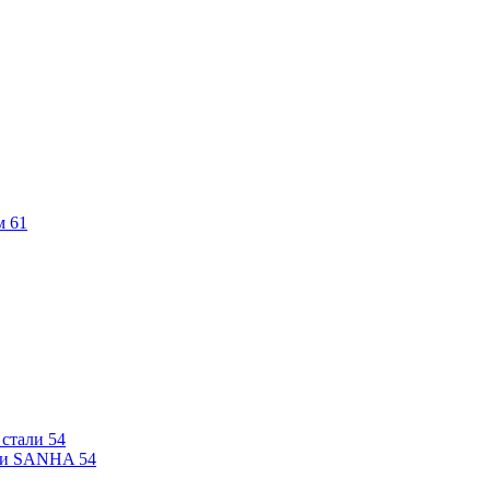
м
61
 стали
54
али SANHA
54