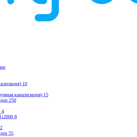
щие
ализация)
10
умная канализация)
15
ации
250
0
4
KG2000
8
2
ции
55