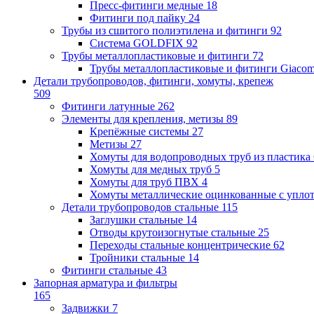
Пресс-фитинги медные
18
Фитинги под пайку
24
Трубы из сшитого полиэтилена и фитинги
92
Система GOLDFIX
92
Трубы металлопластиковые и фитинги
72
Трубы металлопластиковые и фитинги Giacom
Детали трубопроводов, фитинги, хомуты, крепеж
509
Фитинги латунные
262
Элементы для крепления, метизы
89
Крепёжные системы
27
Метизы
27
Хомуты для водопроводных труб из пластика
Хомуты для медных труб
5
Хомуты для труб ПВХ
4
Хомуты металлические оцинкованные с упло
Детали трубопроводов стальные
115
Заглушки стальные
14
Отводы крутоизогнутые стальные
25
Переходы стальные концентрические
62
Тройники стальные
14
Фитинги стальные
43
Запорная арматура и фильтры
165
Задвижки
7