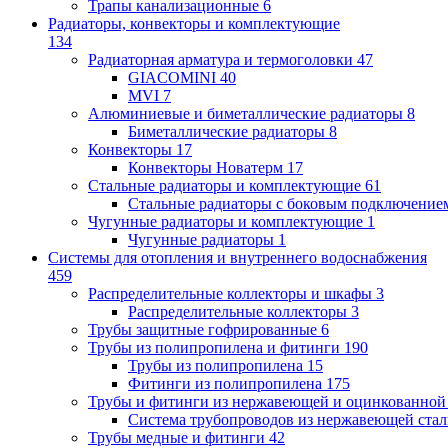
Трапы канализационные
6
Радиаторы, конвекторы и комплектующие
134
Радиаторная арматура и термоголовки
47
GIACOMINI
40
MVI
7
Алюминиевые и биметаллические радиаторы
8
Биметаллические радиаторы
8
Конвекторы
17
Конвекторы Новатерм
17
Стальные радиаторы и комплектующие
61
Стальные радиаторы с боковым подключение
Чугунные радиаторы и комплектующие
1
Чугунные радиаторы
1
Системы для отопления и внутреннего водоснабжения
459
Распределительные коллекторы и шкафы
3
Распределительные коллекторы
3
Трубы защитные гофрированные
6
Трубы из полипропилена и фитинги
190
Трубы из полипропилена
15
Фитинги из полипропилена
175
Трубы и фитинги из нержавеющей и оцинкованной
Система трубопроводов из нержавеющей ст
Трубы медные и фитинги
42