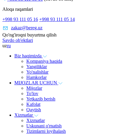
Aloqa raqamlari
+998 93 111 05 16
+998 93 111 05 14
zakaz@bereg.uz
Qo'ng'iroqni buyurtma qilish
Savdo ob'ektlari
uz
ru
Biz haqimizda
Kompaniya haqida
Yangiliklar
Yo'nalishlar
Hamkorlar
MIJOZLAR UCHUN
Mijozlar
To'lov
Yetkazib berish
Kafolat
Qaytish
Xizmatlar
Xizmatlar
Uskunani o'rnatish
Tizimlarni loyihalash