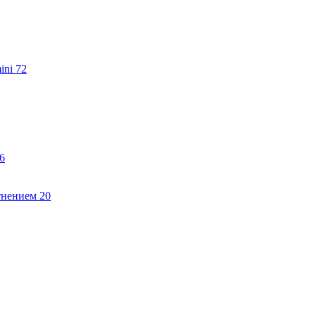
ini
72
6
тнением
20