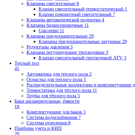
Клапаны cмесительные
8
Клапан cмесительный термостатический
1
Клапан поворотный cмесительный
7
Клапаны автоматической подпитки
4
Клапаны балансировочные
11
Giacomini
11
Клапаны предохранительные
29
Клапаны предохранительные латунные
29
Редукторы давления
3
Клапаны регулирующие трехходовые
3
Клапан смесительный трехходовой ATV
3
Теплый пол
45
Автоматика для теплого пола
2
Оснастка для теплого пола
5
Распределительные коллекторы и комплектующие д
Термостатика для тёплого пола
11
Трубы для тёплого пола
5
Баки расширительные, ёмкости
18
Комплектующие для баков
3
Система водоснабжения
7
Система отопления
8
Приборы учета и КИП
20