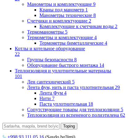
Манометры и комплектующие
9
Краны под манометр
1
Манометры технические
8
Счетчики и комплектующие
2
Комплектующие к счетчикам воды
2
Термоманометры
5
Термометры и комплектующие
4
Термометры биметаллические
4
Котлы и котельное оборудование
22
Группы безопасности
8
Оборудование быстрого монтажа
14
Теплоизоляция и уплотнительные материалы
101
Лен сантехнический
5
Лента фум, нить и паста уплотнительная
29
Лента Фум
4
Нити
7
Паста уплотнительная
18
Сопутствующие товары для теплоизоляции
5
Теплоизоляция из вспененого полиэтилена
62
+998 93 111 05 16
(Savdo bo'limi)