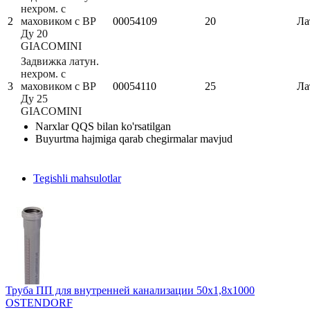
нехром. с
2
маховиком с ВР
00054109
20
Ла
Ду 20
GIACOMINI
Задвижка латун.
нехром. с
3
маховиком с ВР
00054110
25
Ла
Ду 25
GIACOMINI
Narxlar QQS bilan ko'rsatilgan
Buyurtma hajmiga qarab chegirmalar mavjud
Tegishli mahsulotlar
Труба ПП для внутренней канализации 50х1,8х1000
OSTENDORF