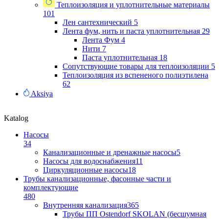
Теплоизоляция и уплотнительные материалы
101
Лен сантехнический
5
Лента фум, нить и паста уплотнительная
29
Лента Фум
4
Нити
7
Паста уплотнительная
18
Сопутствующие товары для теплоизоляции
5
Теплоизоляция из вспененого полиэтилена
62
Aksiya
Katalog
Насосы
34
Канализационные и дренажные насосы
5
Насосы для водоснабжения
11
Циркуляционные насосы
18
Трубы канализационные, фасонные части и
комплектующие
480
Внутренняя канализация
365
Трубы ПП Ostendorf SKOLAN (бесшумная