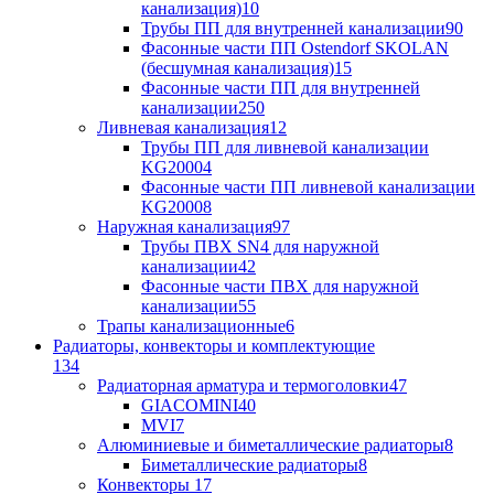
канализация)
10
Трубы ПП для внутренней канализации
90
Фасонные части ПП Ostendorf SKOLAN
(бесшумная канализация)
15
Фасонные части ПП для внутренней
канализации
250
Ливневая канализация
12
Трубы ПП для ливневой канализации
KG2000
4
Фасонные части ПП ливневой канализации
KG2000
8
Наружная канализация
97
Трубы ПВХ SN4 для наружной
канализации
42
Фасонные части ПВХ для наружной
канализации
55
Трапы канализационные
6
Радиаторы, конвекторы и комплектующие
134
Радиаторная арматура и термоголовки
47
GIACOMINI
40
MVI
7
Алюминиевые и биметаллические радиаторы
8
Биметаллические радиаторы
8
Конвекторы
17