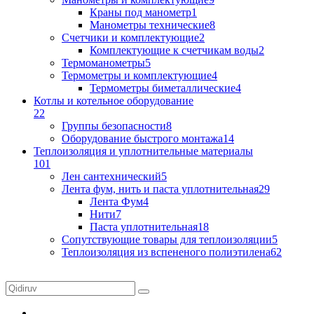
Краны под манометр
1
Манометры технические
8
Счетчики и комплектующие
2
Комплектующие к счетчикам воды
2
Термоманометры
5
Термометры и комплектующие
4
Термометры биметаллические
4
Котлы и котельное оборудование
22
Группы безопасности
8
Оборудование быстрого монтажа
14
Теплоизоляция и уплотнительные материалы
101
Лен сантехнический
5
Лента фум, нить и паста уплотнительная
29
Лента Фум
4
Нити
7
Паста уплотнительная
18
Сопутствующие товары для теплоизоляции
5
Теплоизоляция из вспененого полиэтилена
62