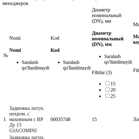
менеджеров
Диаметр
номинальный
(DN), мм
Ма
Диаметр
Ма
Nomi
Kod
номинальный
ко
(DN), мм
Nomi
Kod
№
Saralash
qo'llanilmaydi
Saralash
Saralash
qo'llanilmaydi
qo'llanilmaydi
Fil
Filtrlar (3)
15
20
25
Задвижка латун.
нехром. с
1
маховиком с ВР
00035748
15
Ла
Ду 15
GIACOMINI
Задвижка латун.