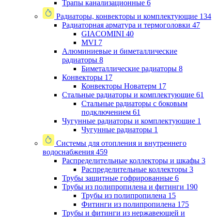
Трапы канализационные
6
Радиаторы, конвекторы и комплектующие
134
Радиаторная арматура и термоголовки
47
GIACOMINI
40
MVI
7
Алюминиевые и биметаллические
радиаторы
8
Биметаллические радиаторы
8
Конвекторы
17
Конвекторы Новатерм
17
Стальные радиаторы и комплектующие
61
Стальные радиаторы с боковым
подключением
61
Чугунные радиаторы и комплектующие
1
Чугунные радиаторы
1
Системы для отопления и внутреннего
водоснабжения
459
Распределительные коллекторы и шкафы
3
Распределительные коллекторы
3
Трубы защитные гофрированные
6
Трубы из полипропилена и фитинги
190
Трубы из полипропилена
15
Фитинги из полипропилена
175
Трубы и фитинги из нержавеющей и