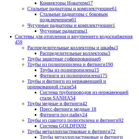
Конвекторы Новатерм
17
Стальные радиаторы и комплектующие
61
Стальные радиаторы с боковым
подключением
61
Чугунные радиаторы и комплектующие
1
Чугунные радиаторы
1
Системы для отопления и внутреннего водоснабжения
459
Распределительные коллекторы и шкафы
3
Распределительные коллекторы
3
Трубы защитные гофрированные
6
Трубы из полипропилена и фитинги
190
Трубы из полипропилена
15
Фитинги из полипропилена
175
Трубы и фитинги из нержавеющей и
оцинкованной стали
54
Система трубопроводов из нержавеющей
стали SANHA
54
Трубы медные и фитинги
42
Пресс-фитинги медные
18
Фитинги под пайку
24
Трубы из сшитого полиэтилена и фитинги
92
Система GOLDFIX
92
Трубы металлопластиковые и фитинги
72
Трубы металлопластиковые и фитинги