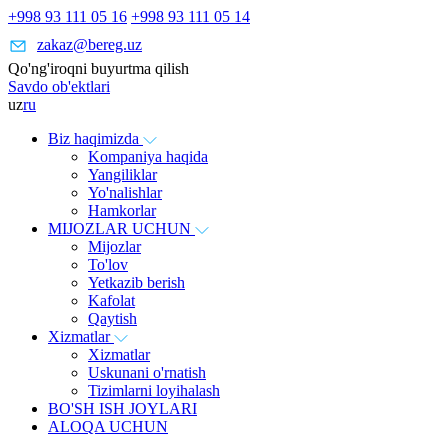
+998 93 111 05 16
+998 93 111 05 14
zakaz@bereg.uz
Qo'ng'iroqni buyurtma qilish
Savdo ob'ektlari
uz
ru
Biz haqimizda
Kompaniya haqida
Yangiliklar
Yo'nalishlar
Hamkorlar
MIJOZLAR UCHUN
Mijozlar
To'lov
Yetkazib berish
Kafolat
Qaytish
Xizmatlar
Xizmatlar
Uskunani o'rnatish
Tizimlarni loyihalash
BO'SH ISH JOYLARI
ALOQA UCHUN