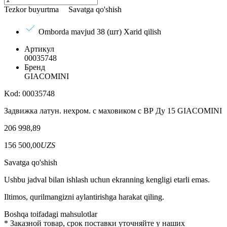
Tezkor buyurtma
Savatga qo'shish
Omborda mavjud 38 (шт)
Xarid qilish
Артикул
00035748
Бренд
GIACOMINI
Kod: 00035748
Задвижка латун. нехром. с маховиком с ВР Ду 15 GIACOMINI
206 998,89
156 500,00
UZS
Savatga qo'shish
Ushbu jadval bilan ishlash uchun ekranning kengligi etarli emas.
Iltimos, qurilmangizni aylantirishga harakat qiling.
Boshqa toifadagi mahsulotlar
*
Заказной товар, срок поставки уточняйте у наших