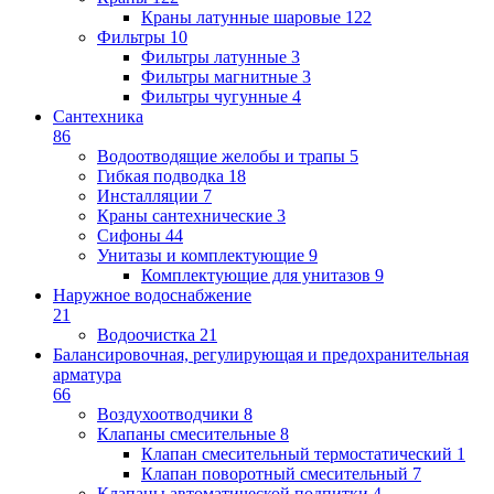
Краны латунные шаровые
122
Фильтры
10
Фильтры латунные
3
Фильтры магнитные
3
Фильтры чугунные
4
Сантехника
86
Водоотводящие желобы и трапы
5
Гибкая подводка
18
Инсталляции
7
Краны сантехнические
3
Сифоны
44
Унитазы и комплектующие
9
Комплектующие для унитазов
9
Наружное водоснабжение
21
Водоочистка
21
Балансировочная, регулирующая и предохранительная
арматура
66
Воздухоотводчики
8
Клапаны cмесительные
8
Клапан cмесительный термостатический
1
Клапан поворотный cмесительный
7
Клапаны автоматической подпитки
4