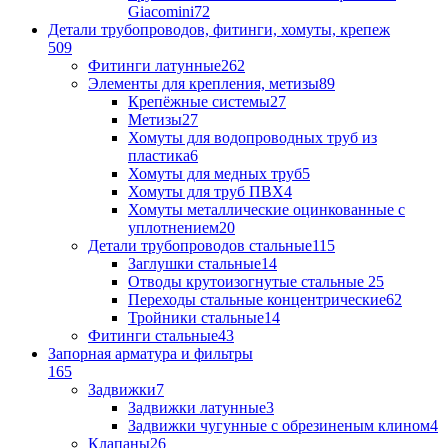
Giacomini
72
Детали трубопроводов, фитинги, хомуты, крепеж
509
Фитинги латунные
262
Элементы для крепления, метизы
89
Крепёжные системы
27
Метизы
27
Хомуты для водопроводных труб из
пластика
6
Хомуты для медных труб
5
Хомуты для труб ПВХ
4
Хомуты металлические оцинкованные с
уплотнением
20
Детали трубопроводов стальные
115
Заглушки стальные
14
Отводы крутоизогнутые стальные
25
Переходы стальные концентрические
62
Тройники стальные
14
Фитинги стальные
43
Запорная арматура и фильтры
165
Задвижки
7
Задвижки латунные
3
Задвижки чугунные с обрезиненым клином
4
Клапаны
26