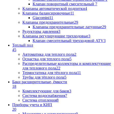
Клапан поворотный cмесительный
7
Клапаны автоматической подпитки
4
Клапаны балансировочные
11
Giacomini
11
Клапаны предохранительные
29
Клапаны предохранительные латунные
29
Редукторы давления
3
Клапаны регулирующие трехходовые
3
Клапан смесительный трехходовой ATV
3
Теплый пол
45
Автоматика для теплого пола
2
Оснастка для теплого пола
5
Распределительные коллекторы и комплектующие
для теплового пола
22
Термостатика для тёплого пола
11
Трубы для тёплого пола
5
Баки расширительные, ёмкости
18
Комплектующие для баков
3
Система водоснабжения
7
Система отопления
8
Приборы учета и КИП
20
Манометры и комплектующие
9