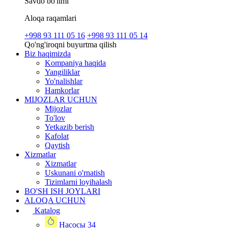
Savdo bo'limi
Aloqa raqamlari
+998 93 111 05 16
+998 93 111 05 14
Qo'ng'iroqni buyurtma qilish
Biz haqimizda
Kompaniya haqida
Yangiliklar
Yo'nalishlar
Hamkorlar
MIJOZLAR UCHUN
Mijozlar
To'lov
Yetkazib berish
Kafolat
Qaytish
Xizmatlar
Xizmatlar
Uskunani o'rnatish
Tizimlarni loyihalash
BO'SH ISH JOYLARI
ALOQA UCHUN
Katalog
Насосы
34