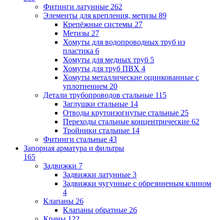
Фитинги латунные
262
Элементы для крепления, метизы
89
Крепёжные системы
27
Метизы
27
Хомуты для водопроводных труб из
пластика
6
Хомуты для медных труб
5
Хомуты для труб ПВХ
4
Хомуты металлические оцинкованные с
уплотнением
20
Детали трубопроводов стальные
115
Заглушки стальные
14
Отводы крутоизогнутые стальные
25
Переходы стальные концентрические
62
Тройники стальные
14
Фитинги стальные
43
Запорная арматура и фильтры
165
Задвижки
7
Задвижки латунные
3
Задвижки чугунные с обрезиненым клином
4
Клапаны
26
Клапаны обратные
26
Краны
122