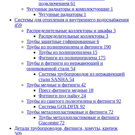
подключением
61
Чугунные радиаторы и комплектующие
1
Чугунные радиаторы
1
Системы для отопления и внутреннего водоснабжения
459
Распределительные коллекторы и шкафы
3
Распределительные коллекторы
3
Трубы защитные гофрированные
6
Трубы из полипропилена и фитинги
190
Трубы из полипропилена
15
Фитинги из полипропилена
175
Трубы и фитинги из нержавеющей и
оцинкованной стали
54
Система трубопроводов из нержавеющей
стали SANHA
54
Трубы медные и фитинги
42
Пресс-фитинги медные
18
Фитинги под пайку
24
Трубы из сшитого полиэтилена и фитинги
92
Система GOLDFIX
92
Трубы металлопластиковые и фитинги
72
Трубы металлопластиковые и фитинги
Giacomini
72
Детали трубопроводов, фитинги, хомуты, крепеж
509