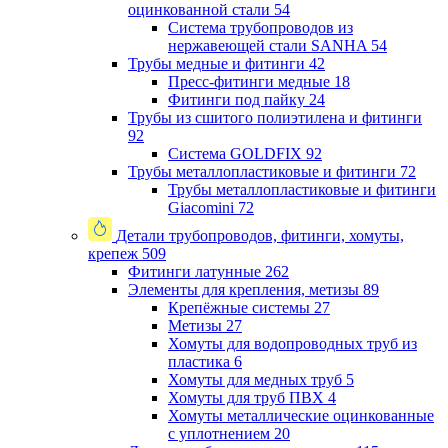
оцинкованной стали
54
Система трубопроводов из
нержавеющей стали SANHA
54
Трубы медные и фитинги
42
Пресс-фитинги медные
18
Фитинги под пайку
24
Трубы из сшитого полиэтилена и фитинги
92
Система GOLDFIX
92
Трубы металлопластиковые и фитинги
72
Трубы металлопластиковые и фитинги
Giacomini
72
Детали трубопроводов, фитинги, хомуты,
крепеж
509
Фитинги латунные
262
Элементы для крепления, метизы
89
Крепёжные системы
27
Метизы
27
Хомуты для водопроводных труб из
пластика
6
Хомуты для медных труб
5
Хомуты для труб ПВХ
4
Хомуты металлические оцинкованные
с уплотнением
20