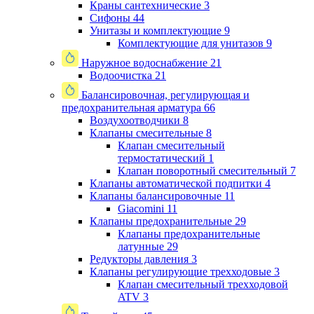
Краны сантехнические
3
Сифоны
44
Унитазы и комплектующие
9
Комплектующие для унитазов
9
Наружное водоснабжение
21
Водоочистка
21
Балансировочная, регулирующая и
предохранительная арматура
66
Воздухоотводчики
8
Клапаны cмесительные
8
Клапан cмесительный
термостатический
1
Клапан поворотный cмесительный
7
Клапаны автоматической подпитки
4
Клапаны балансировочные
11
Giacomini
11
Клапаны предохранительные
29
Клапаны предохранительные
латунные
29
Редукторы давления
3
Клапаны регулирующие трехходовые
3
Клапан смесительный трехходовой
ATV
3