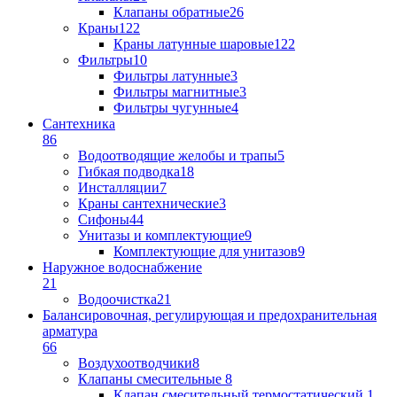
Клапаны обратные
26
Краны
122
Краны латунные шаровые
122
Фильтры
10
Фильтры латунные
3
Фильтры магнитные
3
Фильтры чугунные
4
Сантехника
86
Водоотводящие желобы и трапы
5
Гибкая подводка
18
Инсталляции
7
Краны сантехнические
3
Сифоны
44
Унитазы и комплектующие
9
Комплектующие для унитазов
9
Наружное водоснабжение
21
Водоочистка
21
Балансировочная, регулирующая и предохранительная
арматура
66
Воздухоотводчики
8
Клапаны cмесительные
8
Клапан cмесительный термостатический
1