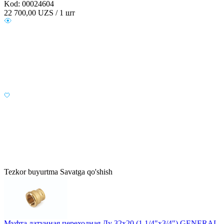
Kod: 00024604
22 700,00
UZS / 1 шт
Tezkor buyurtma
Savatga qo'shish
Муфта латунная переходная Ду 32х20 (1 1/4"х3/4") GENERAL