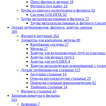
Пресс-фитинги медные
18
Фитинги под пайку
24
Трубы из сшитого полиэтилена и фитинги
92
Система GOLDFIX
92
Трубы металлопластиковые и фитинги
72
Трубы металлопластиковые и фитинги Giacom
Детали трубопроводов, фитинги, хомуты, крепеж
509
Фитинги латунные
262
Элементы для крепления, метизы
89
Крепёжные системы
27
Метизы
27
Хомуты для водопроводных труб из пластика
Хомуты для медных труб
5
Хомуты для труб ПВХ
4
Хомуты металлические оцинкованные с упло
Детали трубопроводов стальные
115
Заглушки стальные
14
Отводы крутоизогнутые стальные
25
Переходы стальные концентрические
62
Тройники стальные
14
Фитинги стальные
43
Запорная арматура и фильтры
165
Задвижки
7