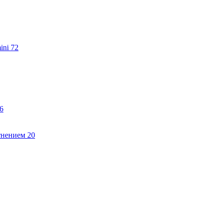
ini
72
6
тнением
20