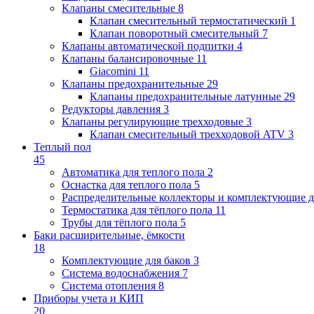
Клапаны cмесительные
8
Клапан cмесительный термостатический
1
Клапан поворотный cмесительный
7
Клапаны автоматической подпитки
4
Клапаны балансировочные
11
Giacomini
11
Клапаны предохранительные
29
Клапаны предохранительные латунные
29
Редукторы давления
3
Клапаны регулирующие трехходовые
3
Клапан смесительный трехходовой ATV
3
Теплый пол
45
Автоматика для теплого пола
2
Оснастка для теплого пола
5
Распределительные коллекторы и комплектующие д
Термостатика для тёплого пола
11
Трубы для тёплого пола
5
Баки расширительные, ёмкости
18
Комплектующие для баков
3
Система водоснабжения
7
Система отопления
8
Приборы учета и КИП
20