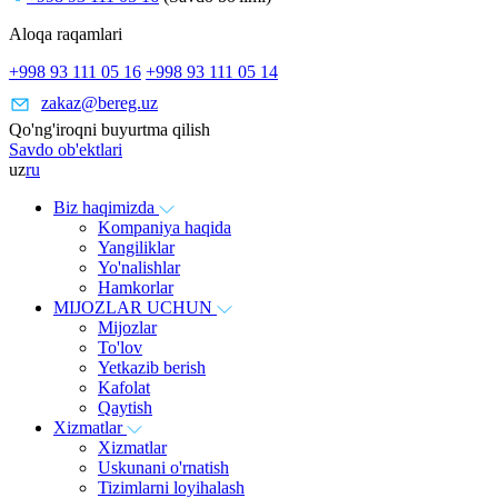
Aloqa raqamlari
+998 93 111 05 16
+998 93 111 05 14
zakaz@bereg.uz
Qo'ng'iroqni buyurtma qilish
Savdo ob'ektlari
uz
ru
Biz haqimizda
Kompaniya haqida
Yangiliklar
Yo'nalishlar
Hamkorlar
MIJOZLAR UCHUN
Mijozlar
To'lov
Yetkazib berish
Kafolat
Qaytish
Xizmatlar
Xizmatlar
Uskunani o'rnatish
Tizimlarni loyihalash