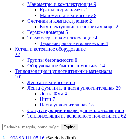
Манометры и комплектующие
9
Краны под манометр
1
Манометры технические
8
Счетчики и комплектующие
2
Комплектующие к счетчикам воды
2
Термоманометры
5
Термометры и комплектующие
4
Термометры биметаллические
4
Котлы и котельное оборудование
22
Группы безопасности
8
Оборудование быстрого монтажа
14
Теплоизоляция и уплотнительные материалы
101
Лен сантехнический
5
Лента фум, нить и паста уплотнительная
29
Лента Фум
4
Нити
7
Паста уплотнительная
18
Сопутствующие товары для теплоизоляции
5
Теплоизоляция из вспененого полиэтилена
62
+998 93 111 05 16
(Savdo bo'limi)