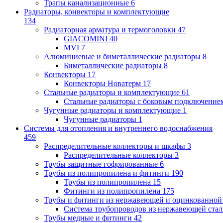
Трапы канализационные
6
Радиаторы, конвекторы и комплектующие
134
Радиаторная арматура и термоголовки
47
GIACOMINI
40
MVI
7
Алюминиевые и биметаллические радиаторы
8
Биметаллические радиаторы
8
Конвекторы
17
Конвекторы Новатерм
17
Стальные радиаторы и комплектующие
61
Стальные радиаторы с боковым подключение
Чугунные радиаторы и комплектующие
1
Чугунные радиаторы
1
Системы для отопления и внутреннего водоснабжения
459
Распределительные коллекторы и шкафы
3
Распределительные коллекторы
3
Трубы защитные гофрированные
6
Трубы из полипропилена и фитинги
190
Трубы из полипропилена
15
Фитинги из полипропилена
175
Трубы и фитинги из нержавеющей и оцинкованной
Система трубопроводов из нержавеющей ст
Трубы медные и фитинги
42