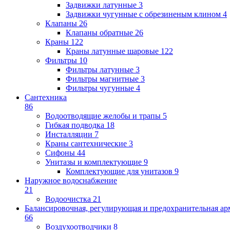
Задвижки латунные
3
Задвижки чугунные с обрезиненым клином
4
Клапаны
26
Клапаны обратные
26
Краны
122
Краны латунные шаровые
122
Фильтры
10
Фильтры латунные
3
Фильтры магнитные
3
Фильтры чугунные
4
Сантехника
86
Водоотводящие желобы и трапы
5
Гибкая подводка
18
Инсталляции
7
Краны сантехнические
3
Сифоны
44
Унитазы и комплектующие
9
Комплектующие для унитазов
9
Наружное водоснабжение
21
Водоочистка
21
Балансировочная, регулирующая и предохранительная ар
66
Воздухоотводчики
8