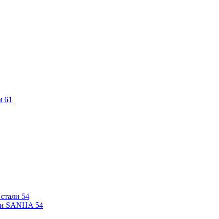
м
61
 стали
54
али SANHA
54