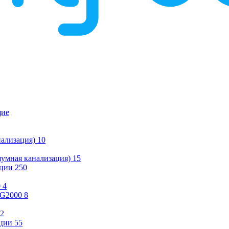
щие
ализация)
10
умная канализация)
15
ации
250
0
4
KG2000
8
2
ции
55