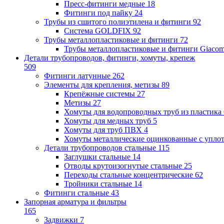
Пресс-фитинги медные
18
Фитинги под пайку
24
Трубы из сшитого полиэтилена и фитинги
92
Система GOLDFIX
92
Трубы металлопластиковые и фитинги
72
Трубы металлопластиковые и фитинги Giacom
Детали трубопроводов, фитинги, хомуты, крепеж
509
Фитинги латунные
262
Элементы для крепления, метизы
89
Крепёжные системы
27
Метизы
27
Хомуты для водопроводных труб из пластика
Хомуты для медных труб
5
Хомуты для труб ПВХ
4
Хомуты металлические оцинкованные с упло
Детали трубопроводов стальные
115
Заглушки стальные
14
Отводы крутоизогнутые стальные
25
Переходы стальные концентрические
62
Тройники стальные
14
Фитинги стальные
43
Запорная арматура и фильтры
165
Задвижки
7