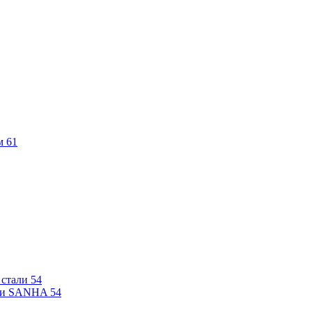
м
61
 стали
54
али SANHA
54