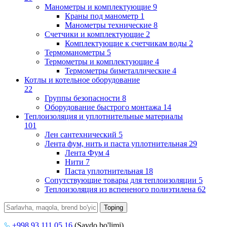
Манометры и комплектующие
9
Краны под манометр
1
Манометры технические
8
Счетчики и комплектующие
2
Комплектующие к счетчикам воды
2
Термоманометры
5
Термометры и комплектующие
4
Термометры биметаллические
4
Котлы и котельное оборудование
22
Группы безопасности
8
Оборудование быстрого монтажа
14
Теплоизоляция и уплотнительные материалы
101
Лен сантехнический
5
Лента фум, нить и паста уплотнительная
29
Лента Фум
4
Нити
7
Паста уплотнительная
18
Сопутствующие товары для теплоизоляции
5
Теплоизоляция из вспененого полиэтилена
62
+998 93 111 05 16
(Savdo bo'limi)