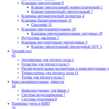
Клапаны cмесительные
8
Клапан cмесительный термостатический
1
Клапан поворотный cмесительный
7
Клапаны автоматической подпитки
4
Клапаны балансировочные
11
Giacomini
11
Клапаны предохранительные
29
Клапаны предохранительные латунные
29
Редукторы давления
3
Клапаны регулирующие трехходовые
3
Клапан смесительный трехходовой ATV
3
Теплый пол
45
Автоматика для теплого пола
2
Оснастка для теплого пола
5
Распределительные коллекторы и комплектующие д
Термостатика для тёплого пола
11
Трубы для тёплого пола
5
Баки расширительные, ёмкости
18
Комплектующие для баков
3
Система водоснабжения
7
Система отопления
8
Приборы учета и КИП
20