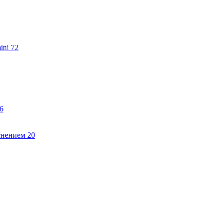
ini
72
6
тнением
20