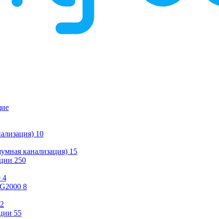
щие
ализация)
10
умная канализация)
15
ации
250
0
4
KG2000
8
2
ции
55