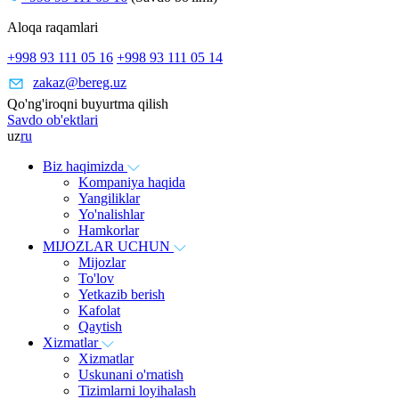
Aloqa raqamlari
+998 93 111 05 16
+998 93 111 05 14
zakaz@bereg.uz
Qo'ng'iroqni buyurtma qilish
Savdo ob'ektlari
uz
ru
Biz haqimizda
Kompaniya haqida
Yangiliklar
Yo'nalishlar
Hamkorlar
MIJOZLAR UCHUN
Mijozlar
To'lov
Yetkazib berish
Kafolat
Qaytish
Xizmatlar
Xizmatlar
Uskunani o'rnatish
Tizimlarni loyihalash