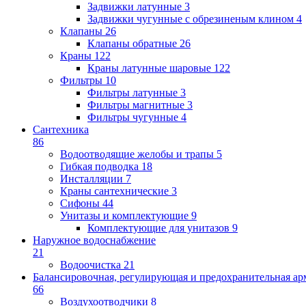
Задвижки латунные
3
Задвижки чугунные с обрезиненым клином
4
Клапаны
26
Клапаны обратные
26
Краны
122
Краны латунные шаровые
122
Фильтры
10
Фильтры латунные
3
Фильтры магнитные
3
Фильтры чугунные
4
Сантехника
86
Водоотводящие желобы и трапы
5
Гибкая подводка
18
Инсталляции
7
Краны сантехнические
3
Сифоны
44
Унитазы и комплектующие
9
Комплектующие для унитазов
9
Наружное водоснабжение
21
Водоочистка
21
Балансировочная, регулирующая и предохранительная ар
66
Воздухоотводчики
8