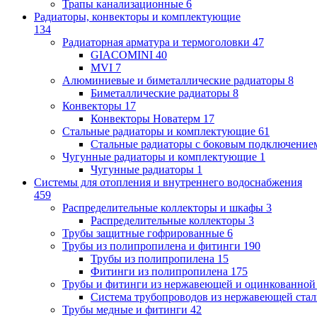
Трапы канализационные
6
Радиаторы, конвекторы и комплектующие
134
Радиаторная арматура и термоголовки
47
GIACOMINI
40
MVI
7
Алюминиевые и биметаллические радиаторы
8
Биметаллические радиаторы
8
Конвекторы
17
Конвекторы Новатерм
17
Стальные радиаторы и комплектующие
61
Стальные радиаторы с боковым подключение
Чугунные радиаторы и комплектующие
1
Чугунные радиаторы
1
Системы для отопления и внутреннего водоснабжения
459
Распределительные коллекторы и шкафы
3
Распределительные коллекторы
3
Трубы защитные гофрированные
6
Трубы из полипропилена и фитинги
190
Трубы из полипропилена
15
Фитинги из полипропилена
175
Трубы и фитинги из нержавеющей и оцинкованной
Система трубопроводов из нержавеющей ст
Трубы медные и фитинги
42