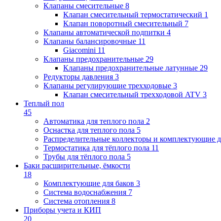
Клапаны cмесительные
8
Клапан cмесительный термостатический
1
Клапан поворотный cмесительный
7
Клапаны автоматической подпитки
4
Клапаны балансировочные
11
Giacomini
11
Клапаны предохранительные
29
Клапаны предохранительные латунные
29
Редукторы давления
3
Клапаны регулирующие трехходовые
3
Клапан смесительный трехходовой ATV
3
Теплый пол
45
Автоматика для теплого пола
2
Оснастка для теплого пола
5
Распределительные коллекторы и комплектующие д
Термостатика для тёплого пола
11
Трубы для тёплого пола
5
Баки расширительные, ёмкости
18
Комплектующие для баков
3
Система водоснабжения
7
Система отопления
8
Приборы учета и КИП
20