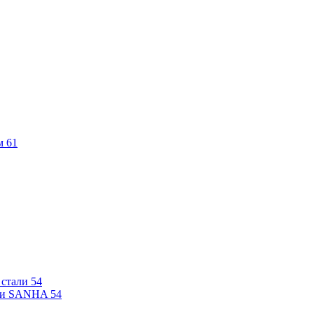
м
61
 стали
54
али SANHA
54