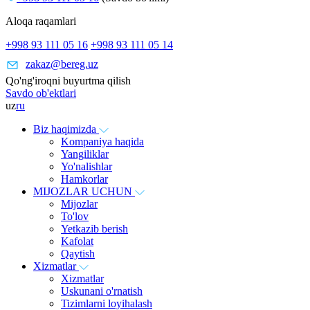
Aloqa raqamlari
+998 93 111 05 16
+998 93 111 05 14
zakaz@bereg.uz
Qo'ng'iroqni buyurtma qilish
Savdo ob'ektlari
uz
ru
Biz haqimizda
Kompaniya haqida
Yangiliklar
Yo'nalishlar
Hamkorlar
MIJOZLAR UCHUN
Mijozlar
To'lov
Yetkazib berish
Kafolat
Qaytish
Xizmatlar
Xizmatlar
Uskunani o'rnatish
Tizimlarni loyihalash