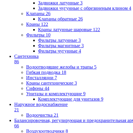
Задвижки латунные
3
Задвижки чугунные с обрезиненым клином
4
Клапаны
26
Клапаны обратные
26
Краны
122
Краны латунные шаровые
122
Фильтры
10
Фильтры латунные
3
Фильтры магнитные
3
Фильтры чугунные
4
Сантехника
86
Водоотводящие желобы и трапы
5
Гибкая подводка
18
Инсталляции
7
Краны сантехнические
3
Сифоны
44
Унитазы и комплектующие
9
Комплектующие для унитазов
9
Наружное водоснабжение
21
Водоочистка
21
Балансировочная, регулирующая и предохранительная ар
66
Воздухоотводчики
8