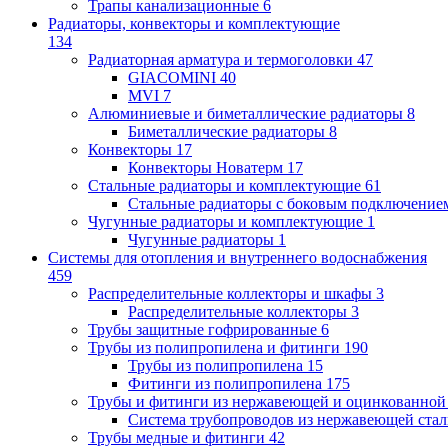
Трапы канализационные
6
Радиаторы, конвекторы и комплектующие
134
Радиаторная арматура и термоголовки
47
GIACOMINI
40
MVI
7
Алюминиевые и биметаллические радиаторы
8
Биметаллические радиаторы
8
Конвекторы
17
Конвекторы Новатерм
17
Стальные радиаторы и комплектующие
61
Стальные радиаторы с боковым подключение
Чугунные радиаторы и комплектующие
1
Чугунные радиаторы
1
Системы для отопления и внутреннего водоснабжения
459
Распределительные коллекторы и шкафы
3
Распределительные коллекторы
3
Трубы защитные гофрированные
6
Трубы из полипропилена и фитинги
190
Трубы из полипропилена
15
Фитинги из полипропилена
175
Трубы и фитинги из нержавеющей и оцинкованной
Система трубопроводов из нержавеющей ст
Трубы медные и фитинги
42