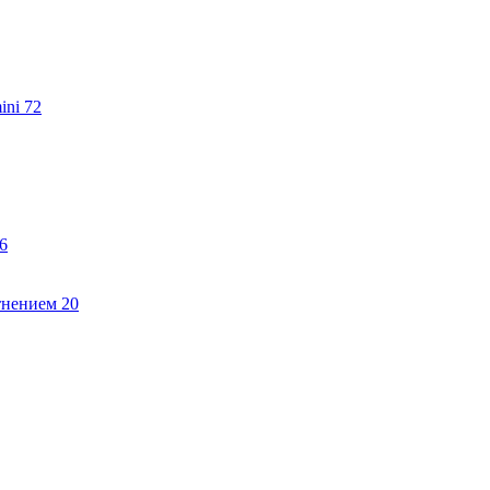
ini
72
6
тнением
20