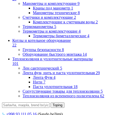
Манометры и комплектующие
9
Краны под манометр
1
Манометры технические
8
Счетчики и комплектующие
2
Комплектующие к счетчикам воды
2
Термоманометры
5
Термометры и комплектующие
4
Термометры биметаллические
4
Котлы и котельное оборудование
22
Группы безопасности
8
Оборудование быстрого монтажа
14
Теплоизоляция и уплотнительные материалы
101
Лен сантехнический
5
Лента фум, нить и паста уплотнительная
29
Лента Фум
4
Нити
7
Паста уплотнительная
18
Сопутствующие товары для теплоизоляции
5
Теплоизоляция из вспененого полиэтилена
62
+998 93 111 05 16
(Savdo bo'limi)