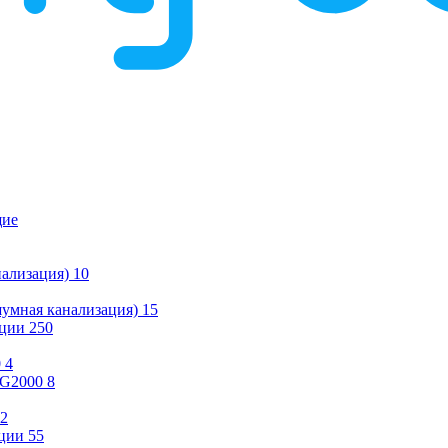
щие
ализация)
10
умная канализация)
15
ации
250
0
4
KG2000
8
2
ции
55