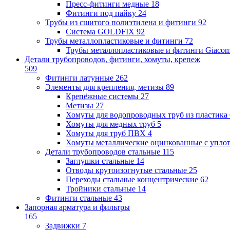
Пресс-фитинги медные
18
Фитинги под пайку
24
Трубы из сшитого полиэтилена и фитинги
92
Система GOLDFIX
92
Трубы металлопластиковые и фитинги
72
Трубы металлопластиковые и фитинги Giacom
Детали трубопроводов, фитинги, хомуты, крепеж
509
Фитинги латунные
262
Элементы для крепления, метизы
89
Крепёжные системы
27
Метизы
27
Хомуты для водопроводных труб из пластика
Хомуты для медных труб
5
Хомуты для труб ПВХ
4
Хомуты металлические оцинкованные с упло
Детали трубопроводов стальные
115
Заглушки стальные
14
Отводы крутоизогнутые стальные
25
Переходы стальные концентрические
62
Тройники стальные
14
Фитинги стальные
43
Запорная арматура и фильтры
165
Задвижки
7