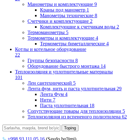
Манометры и комплектующие
9
Краны под манометр
1
Манометры технические
8
Счетчики и комплектующие
2
Комплектующие к счетчикам воды
2
Термоманометры
5
Термометры и комплектующие
4
Термометры биметаллические
4
Котлы и котельное оборудование
22
Группы безопасности
8
Оборудование быстрого монтажа
14
Теплоизоляция и уплотнительные материалы
101
Лен сантехнический
5
Лента фум, нить и паста уплотнительная
29
Лента Фум
4
Нити
7
Паста уплотнительная
18
Сопутствующие товары для теплоизоляции
5
Теплоизоляция из вспененого полиэтилена
62
+998 93 111 05 16
(Savdo bo'limi)