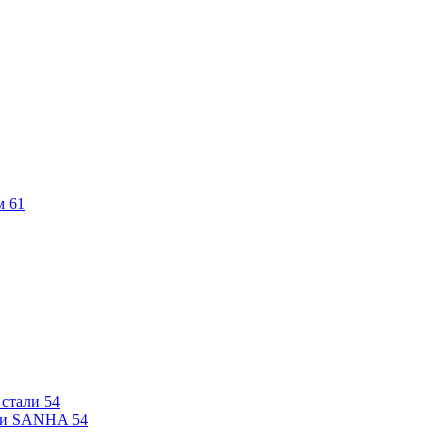
м
61
 стали
54
али SANHA
54