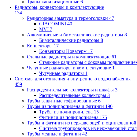
Трапы канализационные
6
Радиаторы, конвекторы и комплектующие
134
Радиаторная арматура и термоголовки
47
GIACOMINI
40
MVI
7
Алюминиевые и биметаллические радиаторы
8
Биметаллические радиаторы
8
Конвекторы
17
Конвекторы Новатерм
17
Стальные радиаторы и комплектующие
61
Стальные радиаторы с боковым подключение
Чугунные радиаторы и комплектующие
1
Чугунные радиаторы
1
Системы для отопления и внутреннего водоснабжения
459
Распределительные коллекторы и шкафы
3
Распределительные коллекторы
3
Трубы защитные гофрированные
6
Трубы из полипропилена и фитинги
190
Трубы из полипропилена
15
Фитинги из полипропилена
175
Трубы и фитинги из нержавеющей и оцинкованной
Система трубопроводов из нержавеющей ст
Трубы медные и фитинги
42