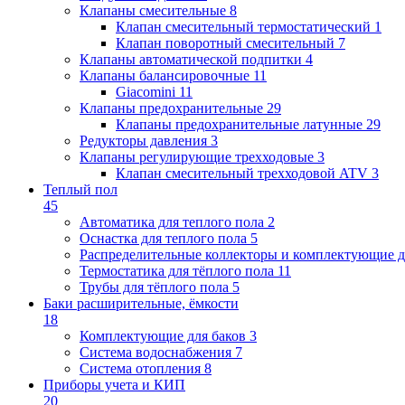
Клапаны cмесительные
8
Клапан cмесительный термостатический
1
Клапан поворотный cмесительный
7
Клапаны автоматической подпитки
4
Клапаны балансировочные
11
Giacomini
11
Клапаны предохранительные
29
Клапаны предохранительные латунные
29
Редукторы давления
3
Клапаны регулирующие трехходовые
3
Клапан смесительный трехходовой ATV
3
Теплый пол
45
Автоматика для теплого пола
2
Оснастка для теплого пола
5
Распределительные коллекторы и комплектующие д
Термостатика для тёплого пола
11
Трубы для тёплого пола
5
Баки расширительные, ёмкости
18
Комплектующие для баков
3
Система водоснабжения
7
Система отопления
8
Приборы учета и КИП
20