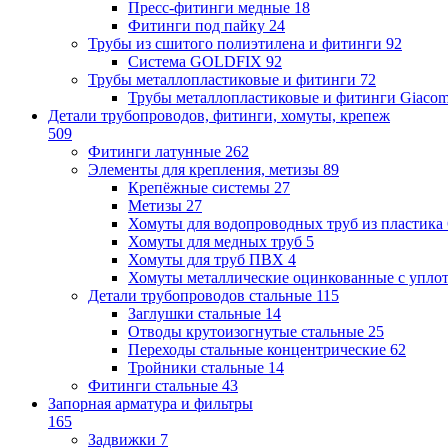
Пресс-фитинги медные
18
Фитинги под пайку
24
Трубы из сшитого полиэтилена и фитинги
92
Система GOLDFIX
92
Трубы металлопластиковые и фитинги
72
Трубы металлопластиковые и фитинги Giacom
Детали трубопроводов, фитинги, хомуты, крепеж
509
Фитинги латунные
262
Элементы для крепления, метизы
89
Крепёжные системы
27
Метизы
27
Хомуты для водопроводных труб из пластика
Хомуты для медных труб
5
Хомуты для труб ПВХ
4
Хомуты металлические оцинкованные с упло
Детали трубопроводов стальные
115
Заглушки стальные
14
Отводы крутоизогнутые стальные
25
Переходы стальные концентрические
62
Тройники стальные
14
Фитинги стальные
43
Запорная арматура и фильтры
165
Задвижки
7