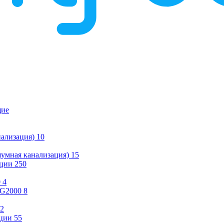
щие
ализация)
10
умная канализация)
15
ации
250
0
4
KG2000
8
2
ции
55