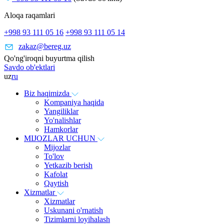
Aloqa raqamlari
+998 93 111 05 16
+998 93 111 05 14
zakaz@bereg.uz
Qo'ng'iroqni buyurtma qilish
Savdo ob'ektlari
uz
ru
Biz haqimizda
Kompaniya haqida
Yangiliklar
Yo'nalishlar
Hamkorlar
MIJOZLAR UCHUN
Mijozlar
To'lov
Yetkazib berish
Kafolat
Qaytish
Xizmatlar
Xizmatlar
Uskunani o'rnatish
Tizimlarni loyihalash