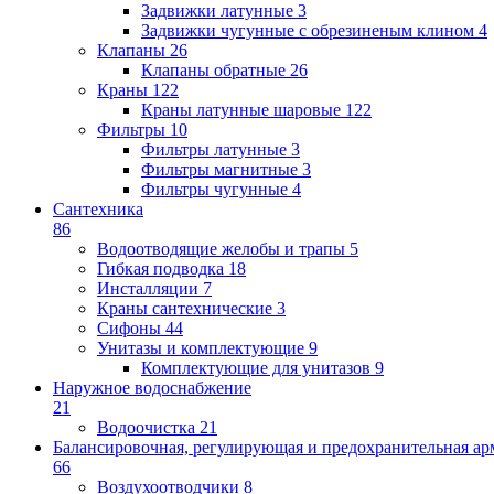
Задвижки латунные
3
Задвижки чугунные с обрезиненым клином
4
Клапаны
26
Клапаны обратные
26
Краны
122
Краны латунные шаровые
122
Фильтры
10
Фильтры латунные
3
Фильтры магнитные
3
Фильтры чугунные
4
Сантехника
86
Водоотводящие желобы и трапы
5
Гибкая подводка
18
Инсталляции
7
Краны сантехнические
3
Сифоны
44
Унитазы и комплектующие
9
Комплектующие для унитазов
9
Наружное водоснабжение
21
Водоочистка
21
Балансировочная, регулирующая и предохранительная ар
66
Воздухоотводчики
8