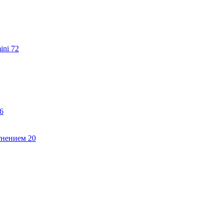
ini
72
6
тнением
20