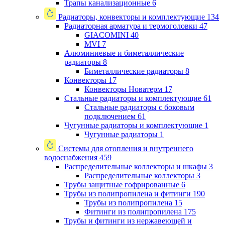
Трапы канализационные
6
Радиаторы, конвекторы и комплектующие
134
Радиаторная арматура и термоголовки
47
GIACOMINI
40
MVI
7
Алюминиевые и биметаллические
радиаторы
8
Биметаллические радиаторы
8
Конвекторы
17
Конвекторы Новатерм
17
Стальные радиаторы и комплектующие
61
Стальные радиаторы с боковым
подключением
61
Чугунные радиаторы и комплектующие
1
Чугунные радиаторы
1
Системы для отопления и внутреннего
водоснабжения
459
Распределительные коллекторы и шкафы
3
Распределительные коллекторы
3
Трубы защитные гофрированные
6
Трубы из полипропилена и фитинги
190
Трубы из полипропилена
15
Фитинги из полипропилена
175
Трубы и фитинги из нержавеющей и