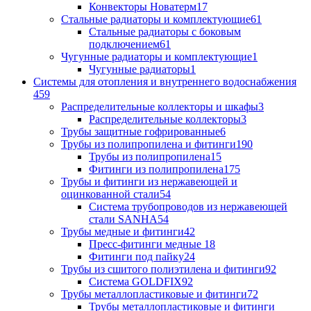
Конвекторы Новатерм
17
Стальные радиаторы и комплектующие
61
Стальные радиаторы с боковым
подключением
61
Чугунные радиаторы и комплектующие
1
Чугунные радиаторы
1
Системы для отопления и внутреннего водоснабжения
459
Распределительные коллекторы и шкафы
3
Распределительные коллекторы
3
Трубы защитные гофрированные
6
Трубы из полипропилена и фитинги
190
Трубы из полипропилена
15
Фитинги из полипропилена
175
Трубы и фитинги из нержавеющей и
оцинкованной стали
54
Система трубопроводов из нержавеющей
стали SANHA
54
Трубы медные и фитинги
42
Пресс-фитинги медные
18
Фитинги под пайку
24
Трубы из сшитого полиэтилена и фитинги
92
Система GOLDFIX
92
Трубы металлопластиковые и фитинги
72
Трубы металлопластиковые и фитинги