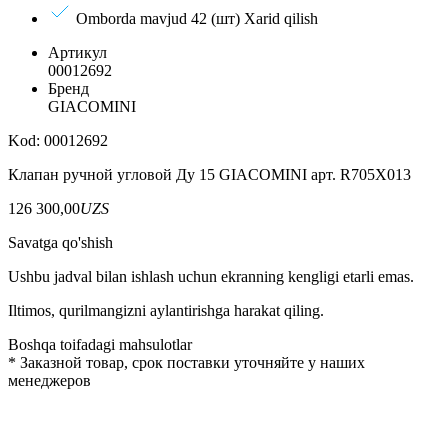
Omborda mavjud 42 (шт)
Xarid qilish
Артикул
00012692
Бренд
GIACOMINI
Kod: 00012692
Клапан ручной угловой Ду 15 GIACOMINI арт. R705X013
126 300,00
UZS
Savatga qo'shish
Ushbu jadval bilan ishlash uchun ekranning kengligi etarli emas.
Iltimos, qurilmangizni aylantirishga harakat qiling.
Boshqa toifadagi mahsulotlar
*
Заказной товар, срок поставки уточняйте у наших
менеджеров