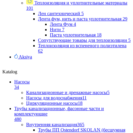
Теплоизоляция и уплотнительные материалы
101
Лен сантехнический
5
Лента фум, нить и паста уплотнительная
29
Лента Фум
4
Нити
7
Паста уплотнительная
18
Сопутствующие товары для теплоизоляции
5
Теплоизоляция из вспененого полиэтилена
62
Aksiya
Katalog
Насосы
34
Канализационные и дренажные насосы
5
Насосы для водоснабжения
11
Циркуляционные насосы
18
Трубы канализационные, фасонные части и
комплектующие
480
Внутренняя канализация
365
Трубы ПП Ostendorf SKOLAN (бесшумная