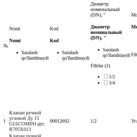
Диаметр
номинальный
(DN), "
Мо
Диаметр
Мо
Nomi
Kod
номинальный
(DN), "
Nomi
Kod
№
Saralash
Saralash
Saralash
Fil
qo'llanilmaydi
qo'llanilmaydi
qo'llanilmaydi
Filtrlar (2)
1/2
3/4
Клапан ручной
угловой Ду 15
1
00012692
1/2
Уг
GIACOMINI арт.
R705X013
Клапан ручной