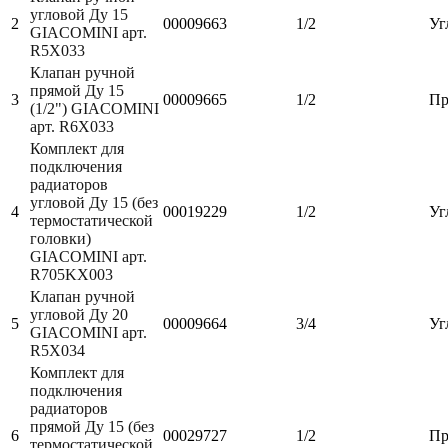
угловой Ду 15
2
00009663
1/2
Уг
GIACOMINI арт.
R5X033
Клапан ручной
прямой Ду 15
3
00009665
1/2
Пр
(1/2") GIACOMINI
арт. R6X033
Комплект для
подключения
радиаторов
угловой Ду 15 (без
4
00019229
1/2
Уг
термостатической
головки)
GIACOMINI арт.
R705KX003
Клапан ручной
угловой Ду 20
5
00009664
3/4
Уг
GIACOMINI арт.
R5X034
Комплект для
подключения
радиаторов
прямой Ду 15 (без
6
00029727
1/2
Пр
термостатической