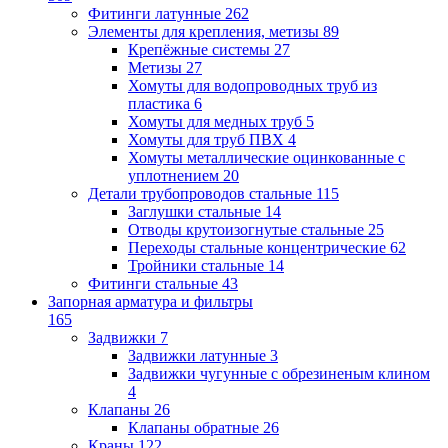
Фитинги латунные
262
Элементы для крепления, метизы
89
Крепёжные системы
27
Метизы
27
Хомуты для водопроводных труб из
пластика
6
Хомуты для медных труб
5
Хомуты для труб ПВХ
4
Хомуты металлические оцинкованные с
уплотнением
20
Детали трубопроводов стальные
115
Заглушки стальные
14
Отводы крутоизогнутые стальные
25
Переходы стальные концентрические
62
Тройники стальные
14
Фитинги стальные
43
Запорная арматура и фильтры
165
Задвижки
7
Задвижки латунные
3
Задвижки чугунные с обрезиненым клином
4
Клапаны
26
Клапаны обратные
26
Краны
122