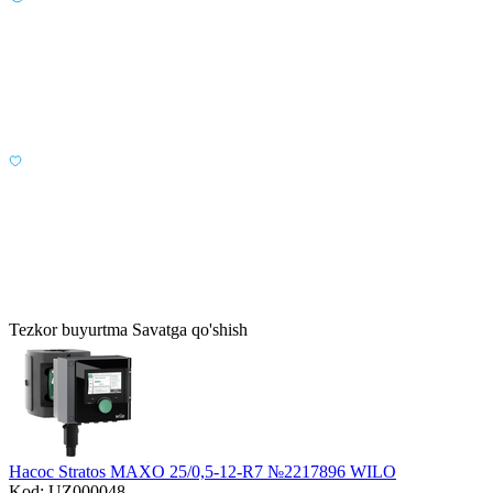
Tezkor buyurtma
Savatga qo'shish
Насос Stratos MAXO 25/0,5-12-R7 №2217896 WILO
Kod: UZ000048