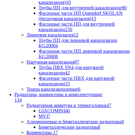
канализация)
10
Трубы ПП для внутренней канализации
90
Фасонные части ПП Ostendorf SKOLAN
(бесшумная канализация)
15
Фасонные части ПП для внутренней
канализации
250
Ливневая канализация
12
Трубы ПП для ливневой канализации
KG2000
4
Фасонные части ПП ливневой канализации
KG2000
8
Наружная канализация
97
Трубы ПВХ SN4 для наружной
канализации
42
Фасонные части ПВХ для наружной
канализации
55
Трапы канализационные
6
Радиаторы, конвекторы и комплектующие
134
Радиаторная арматура и термоголовки
47
GIACOMINI
40
MVI
7
Алюминиевые и биметаллические радиаторы
8
Биметаллические радиаторы
8
Конвекторы
17