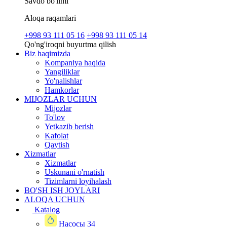
Savdo bo'limi
Aloqa raqamlari
+998 93 111 05 16
+998 93 111 05 14
Qo'ng'iroqni buyurtma qilish
Biz haqimizda
Kompaniya haqida
Yangiliklar
Yo'nalishlar
Hamkorlar
MIJOZLAR UCHUN
Mijozlar
To'lov
Yetkazib berish
Kafolat
Qaytish
Xizmatlar
Xizmatlar
Uskunani o'rnatish
Tizimlarni loyihalash
BO'SH ISH JOYLARI
ALOQA UCHUN
Katalog
Насосы
34