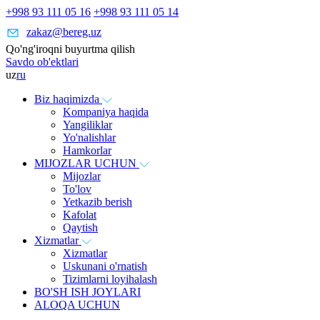
+998 93 111 05 16
+998 93 111 05 14
zakaz@bereg.uz
Qo'ng'iroqni buyurtma qilish
Savdo ob'ektlari
uz
ru
Biz haqimizda
Kompaniya haqida
Yangiliklar
Yo'nalishlar
Hamkorlar
MIJOZLAR UCHUN
Mijozlar
To'lov
Yetkazib berish
Kafolat
Qaytish
Xizmatlar
Xizmatlar
Uskunani o'rnatish
Tizimlarni loyihalash
BO'SH ISH JOYLARI
ALOQA UCHUN