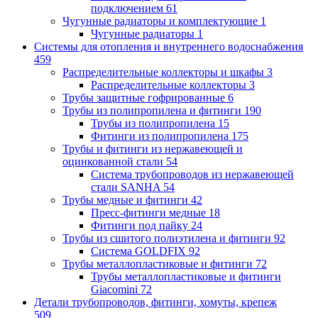
подключением
61
Чугунные радиаторы и комплектующие
1
Чугунные радиаторы
1
Системы для отопления и внутреннего водоснабжения
459
Распределительные коллекторы и шкафы
3
Распределительные коллекторы
3
Трубы защитные гофрированные
6
Трубы из полипропилена и фитинги
190
Трубы из полипропилена
15
Фитинги из полипропилена
175
Трубы и фитинги из нержавеющей и
оцинкованной стали
54
Система трубопроводов из нержавеющей
стали SANHA
54
Трубы медные и фитинги
42
Пресс-фитинги медные
18
Фитинги под пайку
24
Трубы из сшитого полиэтилена и фитинги
92
Система GOLDFIX
92
Трубы металлопластиковые и фитинги
72
Трубы металлопластиковые и фитинги
Giacomini
72
Детали трубопроводов, фитинги, хомуты, крепеж
509