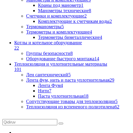
Краны под манометр
1
Манометры технические
8
Счетчики и комплектующие
2
Комплектующие к счетчикам воды
2
Термоманометры
5
Термометры и комплектующие
4
Термометры биметаллические
4
Котлы и котельное оборудование
22
Группы безопасности
8
Оборудование быстрого монтажа
14
Теплоизоляция и уплотнительные материалы
101
Лен сантехнический
5
Лента фум, нить и паста уплотнительная
29
Лента Фум
4
Нити
7
Паста уплотнительная
18
Сопутствующие товары для теплоизоляции
5
Теплоизоляция из вспененого полиэтилена
62