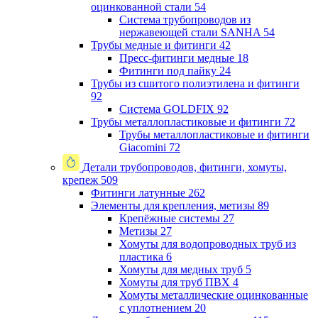
оцинкованной стали
54
Система трубопроводов из
нержавеющей стали SANHA
54
Трубы медные и фитинги
42
Пресс-фитинги медные
18
Фитинги под пайку
24
Трубы из сшитого полиэтилена и фитинги
92
Система GOLDFIX
92
Трубы металлопластиковые и фитинги
72
Трубы металлопластиковые и фитинги
Giacomini
72
Детали трубопроводов, фитинги, хомуты,
крепеж
509
Фитинги латунные
262
Элементы для крепления, метизы
89
Крепёжные системы
27
Метизы
27
Хомуты для водопроводных труб из
пластика
6
Хомуты для медных труб
5
Хомуты для труб ПВХ
4
Хомуты металлические оцинкованные
с уплотнением
20