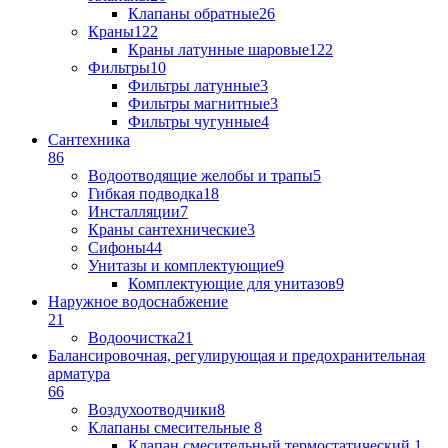
Клапаны обратные
26
Краны
122
Краны латунные шаровые
122
Фильтры
10
Фильтры латунные
3
Фильтры магнитные
3
Фильтры чугунные
4
Сантехника
86
Водоотводящие желобы и трапы
5
Гибкая подводка
18
Инсталляции
7
Краны сантехнические
3
Сифоны
44
Унитазы и комплектующие
9
Комплектующие для унитазов
9
Наружное водоснабжение
21
Водоочистка
21
Балансировочная, регулирующая и предохранительная
арматура
66
Воздухоотводчики
8
Клапаны cмесительные
8
Клапан cмесительный термостатический
1