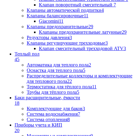
Клапан поворотный cмесительный
7
Клапаны автоматической подпитки
4
Клапаны балансировочные
11
Giacomini
11
Клапаны предохранительные
29
Клапаны предохранительные латунные
29
Редукторы давления
3
Клапаны регулирующие трехходовые
3
Клапан смесительный трехходовой ATV
3
Теплый пол
45
Автоматика для теплого пола
2
Оснастка для теплого пола
5
Распределительные коллекторы и комплектующие
для теплового пола
22
Термостатика для тёплого пола
11
Трубы для тёплого пола
5
Баки расширительные, ёмкости
18
Комплектующие для баков
3
Система водоснабжения
7
Система отопления
8
Приборы учета и КИП
20
Манометры и комплектующие
9