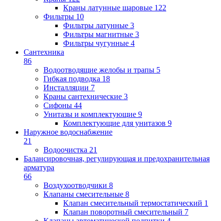
Краны латунные шаровые
122
Фильтры
10
Фильтры латунные
3
Фильтры магнитные
3
Фильтры чугунные
4
Сантехника
86
Водоотводящие желобы и трапы
5
Гибкая подводка
18
Инсталляции
7
Краны сантехнические
3
Сифоны
44
Унитазы и комплектующие
9
Комплектующие для унитазов
9
Наружное водоснабжение
21
Водоочистка
21
Балансировочная, регулирующая и предохранительная
арматура
66
Воздухоотводчики
8
Клапаны cмесительные
8
Клапан cмесительный термостатический
1
Клапан поворотный cмесительный
7
Клапаны автоматической подпитки
4