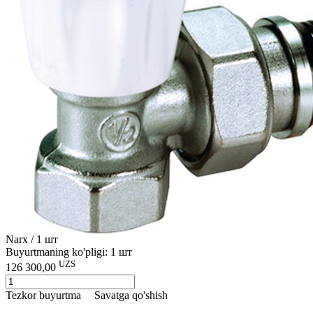
Narx / 1 шт
Buyurtmaning ko'pligi: 1 шт
UZS
126 300,00
Tezkor buyurtma
Savatga qo'shish