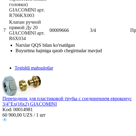
головки)
GIACOMINI арт.
R706KX003
Клапан ручной
прямой Ду 20
7
00009666
3/4
Пр
GIACOMINI арт.
R6X034
Narxlar QQS bilan ko'rsatilgan
Buyurtma hajmiga qarab chegirmalar mavjud
Tegishli mahsulotlar
Переходник для пластиковой трубы с соединением евроконус
3/4"Eх(16х2) GIACOMINI
Kod: 00014981
60 900,00
UZS / 1 шт