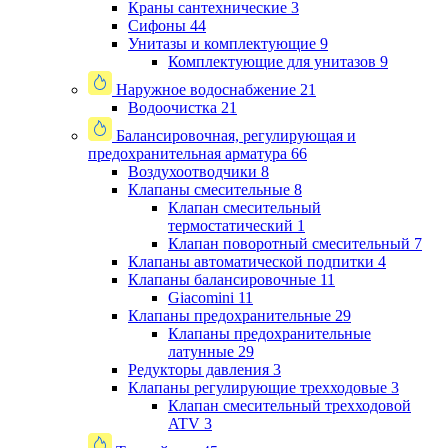
Краны сантехнические
3
Сифоны
44
Унитазы и комплектующие
9
Комплектующие для унитазов
9
Наружное водоснабжение
21
Водоочистка
21
Балансировочная, регулирующая и
предохранительная арматура
66
Воздухоотводчики
8
Клапаны cмесительные
8
Клапан cмесительный
термостатический
1
Клапан поворотный cмесительный
7
Клапаны автоматической подпитки
4
Клапаны балансировочные
11
Giacomini
11
Клапаны предохранительные
29
Клапаны предохранительные
латунные
29
Редукторы давления
3
Клапаны регулирующие трехходовые
3
Клапан смесительный трехходовой
ATV
3