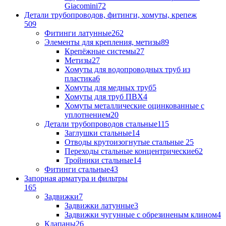
Giacomini
72
Детали трубопроводов, фитинги, хомуты, крепеж
509
Фитинги латунные
262
Элементы для крепления, метизы
89
Крепёжные системы
27
Метизы
27
Хомуты для водопроводных труб из
пластика
6
Хомуты для медных труб
5
Хомуты для труб ПВХ
4
Хомуты металлические оцинкованные с
уплотнением
20
Детали трубопроводов стальные
115
Заглушки стальные
14
Отводы крутоизогнутые стальные
25
Переходы стальные концентрические
62
Тройники стальные
14
Фитинги стальные
43
Запорная арматура и фильтры
165
Задвижки
7
Задвижки латунные
3
Задвижки чугунные с обрезиненым клином
4
Клапаны
26