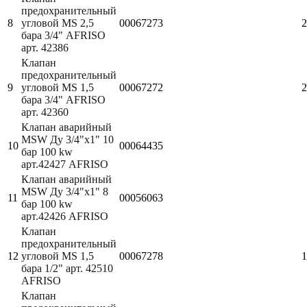
предохранительный
8
угловой MS 2,5
00067273
2
бара 3/4" AFRISO
арт. 42386
Клапан
предохранительный
9
угловой MS 1,5
00067272
2
бара 3/4" AFRISO
арт. 42360
Клапан аварийный
MSW Ду 3/4"х1" 10
10
00064435
бар 100 kw
арт.42427 AFRISO
Клапан аварийный
MSW Ду 3/4"х1" 8
11
00056063
бар 100 kw
арт.42426 AFRISO
Клапан
предохранительный
12
угловой MS 1,5
00067278
1
бара 1/2" арт. 42510
AFRISO
Клапан