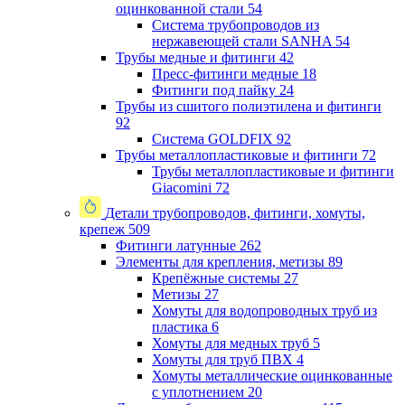
оцинкованной стали
54
Система трубопроводов из
нержавеющей стали SANHA
54
Трубы медные и фитинги
42
Пресс-фитинги медные
18
Фитинги под пайку
24
Трубы из сшитого полиэтилена и фитинги
92
Система GOLDFIX
92
Трубы металлопластиковые и фитинги
72
Трубы металлопластиковые и фитинги
Giacomini
72
Детали трубопроводов, фитинги, хомуты,
крепеж
509
Фитинги латунные
262
Элементы для крепления, метизы
89
Крепёжные системы
27
Метизы
27
Хомуты для водопроводных труб из
пластика
6
Хомуты для медных труб
5
Хомуты для труб ПВХ
4
Хомуты металлические оцинкованные
с уплотнением
20