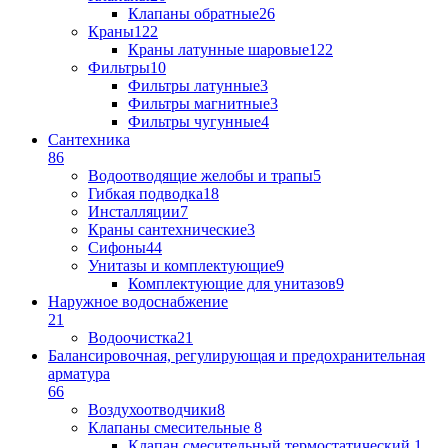
Клапаны обратные
26
Краны
122
Краны латунные шаровые
122
Фильтры
10
Фильтры латунные
3
Фильтры магнитные
3
Фильтры чугунные
4
Сантехника
86
Водоотводящие желобы и трапы
5
Гибкая подводка
18
Инсталляции
7
Краны сантехнические
3
Сифоны
44
Унитазы и комплектующие
9
Комплектующие для унитазов
9
Наружное водоснабжение
21
Водоочистка
21
Балансировочная, регулирующая и предохранительная
арматура
66
Воздухоотводчики
8
Клапаны cмесительные
8
Клапан cмесительный термостатический
1