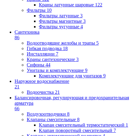
Краны латунные шаровые
122
Фильтры
10
Фильтры латунные
3
Фильтры магнитные
3
Фильтры чугунные
4
Сантехника
86
Водоотводящие желобы и трапы
5
Гибкая подводка
18
Инсталляции
7
Краны сантехнические
3
Сифоны
44
Унитазы и комплектующие
9
Комплектующие для унитазов
9
Наружное водоснабжение
21
Водоочистка
21
Балансировочная, регулирующая и предохранительная
арматура
66
Воздухоотводчики
8
Клапаны cмесительные
8
Клапан cмесительный термостатический
1
Клапан поворотный cмесительный
7
Клапаны автоматической подпитки
4