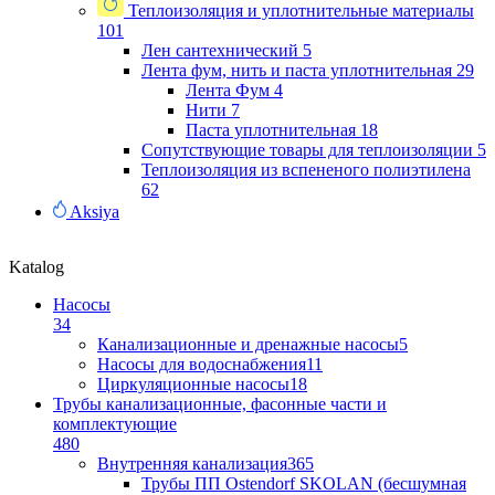
Теплоизоляция и уплотнительные материалы
101
Лен сантехнический
5
Лента фум, нить и паста уплотнительная
29
Лента Фум
4
Нити
7
Паста уплотнительная
18
Сопутствующие товары для теплоизоляции
5
Теплоизоляция из вспененого полиэтилена
62
Aksiya
Katalog
Насосы
34
Канализационные и дренажные насосы
5
Насосы для водоснабжения
11
Циркуляционные насосы
18
Трубы канализационные, фасонные части и
комплектующие
480
Внутренняя канализация
365
Трубы ПП Ostendorf SKOLAN (бесшумная