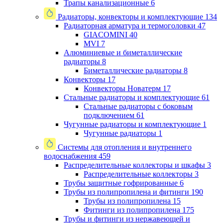
Трапы канализационные
6
Радиаторы, конвекторы и комплектующие
134
Радиаторная арматура и термоголовки
47
GIACOMINI
40
MVI
7
Алюминиевые и биметаллические
радиаторы
8
Биметаллические радиаторы
8
Конвекторы
17
Конвекторы Новатерм
17
Стальные радиаторы и комплектующие
61
Стальные радиаторы с боковым
подключением
61
Чугунные радиаторы и комплектующие
1
Чугунные радиаторы
1
Системы для отопления и внутреннего
водоснабжения
459
Распределительные коллекторы и шкафы
3
Распределительные коллекторы
3
Трубы защитные гофрированные
6
Трубы из полипропилена и фитинги
190
Трубы из полипропилена
15
Фитинги из полипропилена
175
Трубы и фитинги из нержавеющей и