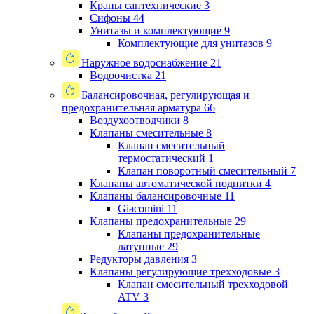
Краны сантехнические
3
Сифоны
44
Унитазы и комплектующие
9
Комплектующие для унитазов
9
Наружное водоснабжение
21
Водоочистка
21
Балансировочная, регулирующая и
предохранительная арматура
66
Воздухоотводчики
8
Клапаны cмесительные
8
Клапан cмесительный
термостатический
1
Клапан поворотный cмесительный
7
Клапаны автоматической подпитки
4
Клапаны балансировочные
11
Giacomini
11
Клапаны предохранительные
29
Клапаны предохранительные
латунные
29
Редукторы давления
3
Клапаны регулирующие трехходовые
3
Клапан смесительный трехходовой
ATV
3