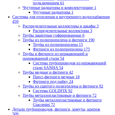
подключением
61
Чугунные радиаторы и комплектующие
1
Чугунные радиаторы
1
Системы для отопления и внутреннего водоснабжения
459
Распределительные коллекторы и шкафы
3
Распределительные коллекторы
3
Трубы защитные гофрированные
6
Трубы из полипропилена и фитинги
190
Трубы из полипропилена
15
Фитинги из полипропилена
175
Трубы и фитинги из нержавеющей и
оцинкованной стали
54
Система трубопроводов из нержавеющей
стали SANHA
54
Трубы медные и фитинги
42
Пресс-фитинги медные
18
Фитинги под пайку
24
Трубы из сшитого полиэтилена и фитинги
92
Система GOLDFIX
92
Трубы металлопластиковые и фитинги
72
Трубы металлопластиковые и фитинги
Giacomini
72
Детали трубопроводов, фитинги, хомуты, крепеж
509