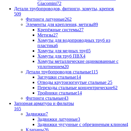
Giacomini
72
Детали трубопроводов, фитинги, хомуты, крепеж
509
Фитинги латунные
262
Элементы для крепления, метизы
89
Крепёжные системы
27
Метизы
27
Хомуты для водопроводных труб из
пластика
6
Хомуты для медных труб
5
Хомуты для труб ПВХ
4
Хомуты металлические оцинкованные с
уплотнением
20
Детали трубопроводов стальные
115
Заглушки стальные
14
Отводы крутоизогнутые стальные
25
Переходы стальные концентрические
62
Тройники стальные
14
Фитинги стальные
43
Запорная арматура и фильтры
165
Задвижки
7
Задвижки латунные
3
Задвижки чугунные с обрезиненым клином
4
Клапаны
26