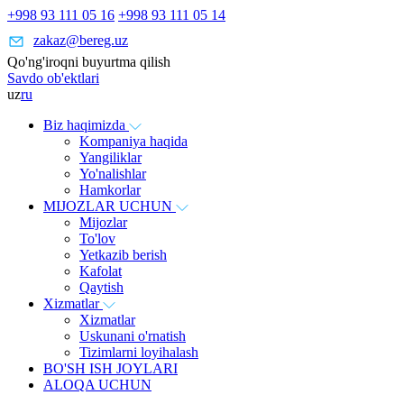
+998 93 111 05 16
+998 93 111 05 14
zakaz@bereg.uz
Qo'ng'iroqni buyurtma qilish
Savdo ob'ektlari
uz
ru
Biz haqimizda
Kompaniya haqida
Yangiliklar
Yo'nalishlar
Hamkorlar
MIJOZLAR UCHUN
Mijozlar
To'lov
Yetkazib berish
Kafolat
Qaytish
Xizmatlar
Xizmatlar
Uskunani o'rnatish
Tizimlarni loyihalash
BO'SH ISH JOYLARI
ALOQA UCHUN