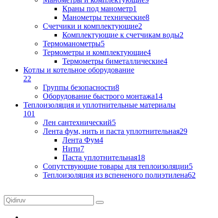
Краны под манометр
1
Манометры технические
8
Счетчики и комплектующие
2
Комплектующие к счетчикам воды
2
Термоманометры
5
Термометры и комплектующие
4
Термометры биметаллические
4
Котлы и котельное оборудование
22
Группы безопасности
8
Оборудование быстрого монтажа
14
Теплоизоляция и уплотнительные материалы
101
Лен сантехнический
5
Лента фум, нить и паста уплотнительная
29
Лента Фум
4
Нити
7
Паста уплотнительная
18
Сопутствующие товары для теплоизоляции
5
Теплоизоляция из вспененого полиэтилена
62