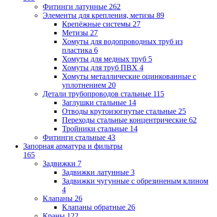
Фитинги латунные
262
Элементы для крепления, метизы
89
Крепёжные системы
27
Метизы
27
Хомуты для водопроводных труб из
пластика
6
Хомуты для медных труб
5
Хомуты для труб ПВХ
4
Хомуты металлические оцинкованные с
уплотнением
20
Детали трубопроводов стальные
115
Заглушки стальные
14
Отводы крутоизогнутые стальные
25
Переходы стальные концентрические
62
Тройники стальные
14
Фитинги стальные
43
Запорная арматура и фильтры
165
Задвижки
7
Задвижки латунные
3
Задвижки чугунные с обрезиненым клином
4
Клапаны
26
Клапаны обратные
26
Краны
122