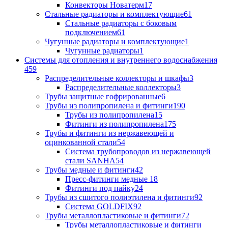
Конвекторы Новатерм
17
Стальные радиаторы и комплектующие
61
Стальные радиаторы с боковым
подключением
61
Чугунные радиаторы и комплектующие
1
Чугунные радиаторы
1
Системы для отопления и внутреннего водоснабжения
459
Распределительные коллекторы и шкафы
3
Распределительные коллекторы
3
Трубы защитные гофрированные
6
Трубы из полипропилена и фитинги
190
Трубы из полипропилена
15
Фитинги из полипропилена
175
Трубы и фитинги из нержавеющей и
оцинкованной стали
54
Система трубопроводов из нержавеющей
стали SANHA
54
Трубы медные и фитинги
42
Пресс-фитинги медные
18
Фитинги под пайку
24
Трубы из сшитого полиэтилена и фитинги
92
Система GOLDFIX
92
Трубы металлопластиковые и фитинги
72
Трубы металлопластиковые и фитинги