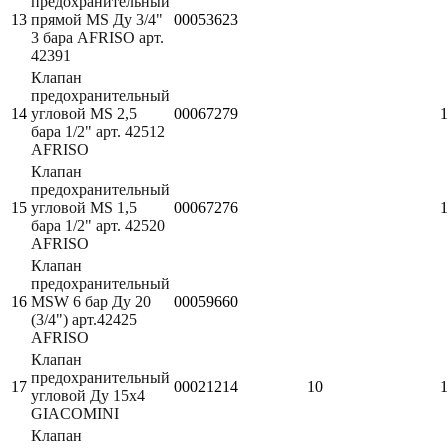
предохранительный
13
прямой MS Ду 3/4"
00053623
3 бара AFRISO арт.
42391
Клапан
предохранительный
14
угловой MS 2,5
00067279
1
бара 1/2" арт. 42512
AFRISO
Клапан
предохранительный
15
угловой MS 1,5
00067276
1
бара 1/2" арт. 42520
AFRISO
Клапан
предохранительный
16
MSW 6 бар Ду 20
00059660
(3/4") арт.42425
AFRISO
Клапан
предохранительный
17
00021214
10
1
угловой Ду 15х4
GIACOMINI
Клапан