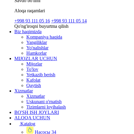
Savdo bo'limi
Aloqa raqamlari
+998 93 111 05 16
+998 93 111 05 14
Qo'ng'iroqni buyurtma qilish
Biz haqimizda
Kompaniya haqida
Yangiliklar
Yo'nalishlar
Hamkorlar
MIJOZLAR UCHUN
Mijozlar
To'lov
Yetkazib berish
Kafolat
Qaytish
Xizmatlar
Xizmatlar
Uskunani o'rnatish
Tizimlarni loyihalash
BO'SH ISH JOYLARI
ALOQA UCHUN
Katalog
Насосы
34