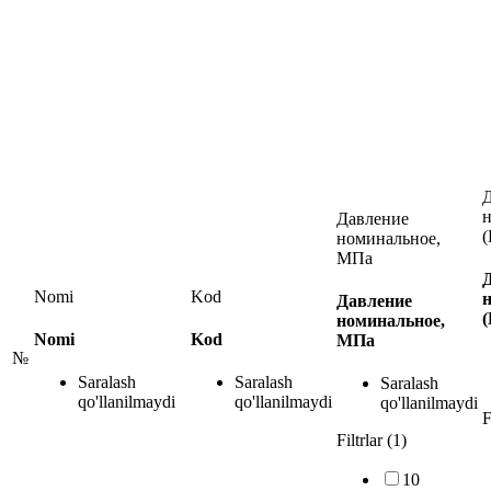
Давление
(
номинальное,
МПа
Nomi
Kod
Давление
(
номинальное,
Nomi
Kod
МПа
№
Saralash
Saralash
Saralash
qo'llanilmaydi
qo'llanilmaydi
qo'llanilmaydi
F
Filtrlar (1)
10