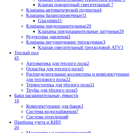
Клапан поворотный cмесительный
7
Клапаны автоматической подпитки
4
Клапаны балансировочные
11
Giacomini
11
Клапаны предохранительные
29
Клапаны предохранительные латунные
29
Редукторы давления
3
Клапаны регулирующие трехходовые
3
Клапан смесительный трехходовой ATV
3
Теплый пол
45
Автоматика для теплого пола
2
Оснастка для теплого пола
5
Распределительные коллекторы и комплектующие
для теплового пола
22
Термостатика для тёплого пола
11
Трубы для тёплого пола
5
Баки расширительные, ёмкости
18
Комплектующие для баков
3
Система водоснабжения
7
Система отопления
8
Приборы учета и КИП
20
Манометры и комплектующие
9