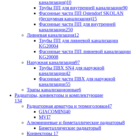
канализация)
10
Трубы ПП для внутренней канализации
90
Фасонные части ПП Ostendorf SKOLAN
(бесшумная канализация)
15
Фасонные части ПП для внутренней
канализации
250
Ливневая канализация
12
Трубы ПП для ливневой канализации
KG2000
4
Фасонные части ПП ливневой канализации
KG2000
8
Наружная канализация
97
Трубы ПВХ SN4 для наружной
канализации
42
Фасонные части ПВХ для наружной
канализации
55
Трапы канализационные
6
Радиаторы, конвекторы и комплектующие
134
Радиаторная арматура и термоголовки
47
GIACOMINI
40
MVI
7
Алюминиевые и биметаллические радиаторы
8
Биметаллические радиаторы
8
Конвекторы
17