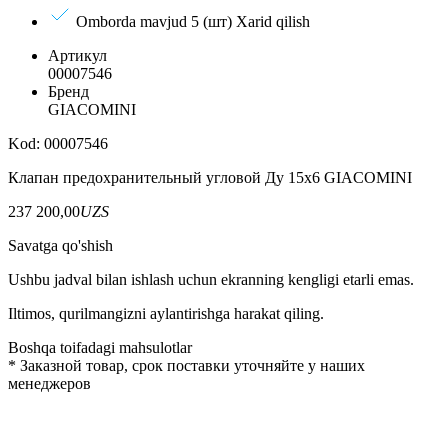
Omborda mavjud 5 (шт)
Xarid qilish
Артикул
00007546
Бренд
GIACOMINI
Kod: 00007546
Клапан предохранительный угловой Ду 15х6 GIACOMINI
237 200,00
UZS
Savatga qo'shish
Ushbu jadval bilan ishlash uchun ekranning kengligi etarli emas.
Iltimos, qurilmangizni aylantirishga harakat qiling.
Boshqa toifadagi mahsulotlar
*
Заказной товар, срок поставки уточняйте у наших
менеджеров