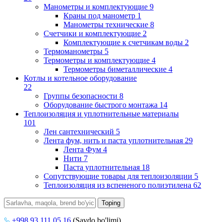
Манометры и комплектующие
9
Краны под манометр
1
Манометры технические
8
Счетчики и комплектующие
2
Комплектующие к счетчикам воды
2
Термоманометры
5
Термометры и комплектующие
4
Термометры биметаллические
4
Котлы и котельное оборудование
22
Группы безопасности
8
Оборудование быстрого монтажа
14
Теплоизоляция и уплотнительные материалы
101
Лен сантехнический
5
Лента фум, нить и паста уплотнительная
29
Лента Фум
4
Нити
7
Паста уплотнительная
18
Сопутствующие товары для теплоизоляции
5
Теплоизоляция из вспененого полиэтилена
62
+998 93 111 05 16
(Savdo bo'limi)