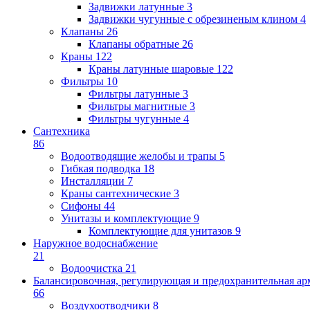
Задвижки латунные
3
Задвижки чугунные с обрезиненым клином
4
Клапаны
26
Клапаны обратные
26
Краны
122
Краны латунные шаровые
122
Фильтры
10
Фильтры латунные
3
Фильтры магнитные
3
Фильтры чугунные
4
Сантехника
86
Водоотводящие желобы и трапы
5
Гибкая подводка
18
Инсталляции
7
Краны сантехнические
3
Сифоны
44
Унитазы и комплектующие
9
Комплектующие для унитазов
9
Наружное водоснабжение
21
Водоочистка
21
Балансировочная, регулирующая и предохранительная ар
66
Воздухоотводчики
8