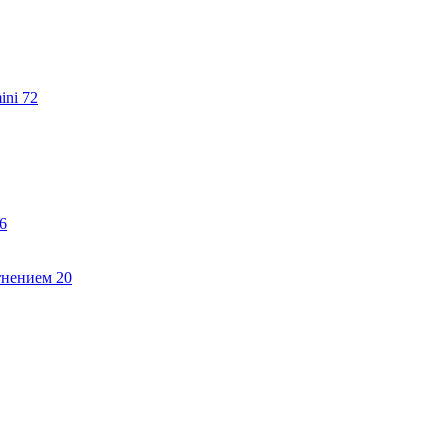
ini
72
6
тнением
20