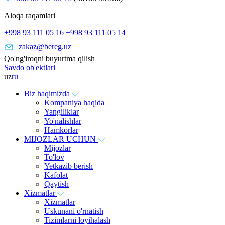
Aloqa raqamlari
+998 93 111 05 16
+998 93 111 05 14
zakaz@bereg.uz
Qo'ng'iroqni buyurtma qilish
Savdo ob'ektlari
uz
ru
Biz haqimizda
Kompaniya haqida
Yangiliklar
Yo'nalishlar
Hamkorlar
MIJOZLAR UCHUN
Mijozlar
To'lov
Yetkazib berish
Kafolat
Qaytish
Xizmatlar
Xizmatlar
Uskunani o'rnatish
Tizimlarni loyihalash