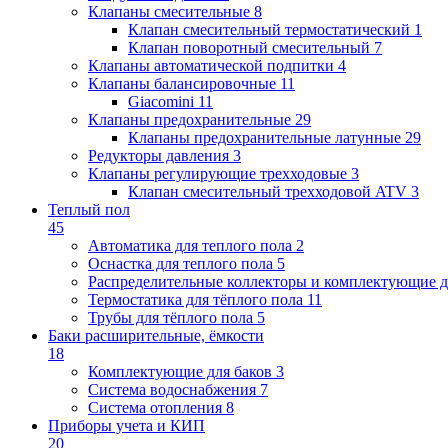
Клапаны cмесительные
8
Клапан cмесительный термостатический
1
Клапан поворотный cмесительный
7
Клапаны автоматической подпитки
4
Клапаны балансировочные
11
Giacomini
11
Клапаны предохранительные
29
Клапаны предохранительные латунные
29
Редукторы давления
3
Клапаны регулирующие трехходовые
3
Клапан смесительный трехходовой ATV
3
Теплый пол
45
Автоматика для теплого пола
2
Оснастка для теплого пола
5
Распределительные коллекторы и комплектующие д
Термостатика для тёплого пола
11
Трубы для тёплого пола
5
Баки расширительные, ёмкости
18
Комплектующие для баков
3
Система водоснабжения
7
Система отопления
8
Приборы учета и КИП
20