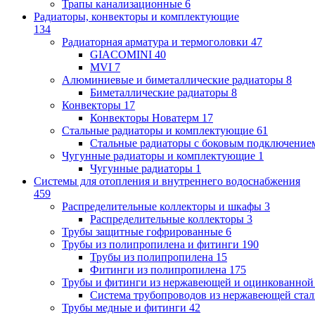
Трапы канализационные
6
Радиаторы, конвекторы и комплектующие
134
Радиаторная арматура и термоголовки
47
GIACOMINI
40
MVI
7
Алюминиевые и биметаллические радиаторы
8
Биметаллические радиаторы
8
Конвекторы
17
Конвекторы Новатерм
17
Стальные радиаторы и комплектующие
61
Стальные радиаторы с боковым подключение
Чугунные радиаторы и комплектующие
1
Чугунные радиаторы
1
Системы для отопления и внутреннего водоснабжения
459
Распределительные коллекторы и шкафы
3
Распределительные коллекторы
3
Трубы защитные гофрированные
6
Трубы из полипропилена и фитинги
190
Трубы из полипропилена
15
Фитинги из полипропилена
175
Трубы и фитинги из нержавеющей и оцинкованной
Система трубопроводов из нержавеющей ст
Трубы медные и фитинги
42