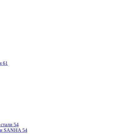
м
61
 стали
54
али SANHA
54