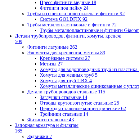
Пресс-фитинги медные
18
Фитинги под пайку
24
Трубы из сшитого полиэтилена и фитинги
92
Система GOLDFIX
92
Трубы металлопластиковые и фитинги
72
Трубы металлопластиковые и фитинги Giacom
Детали трубопроводов, фитинги, хомуты, крепеж
509
Фитинги латунные
262
Элементы для крепления, метизы
89
Крепёжные системы
27
Метизы
27
Хомуты для водопроводных труб из пластика
Хомуты для медных труб
5
Хомуты для труб ПВХ
4
Хомуты металлические оцинкованные с упло
Детали трубопроводов стальные
115
Заглушки стальные
14
Отводы крутоизогнутые стальные
25
Переходы стальные концентрические
62
Тройники стальные
14
Фитинги стальные
43
Запорная арматура и фильтры
165
Задвижки
7