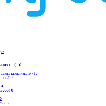
щие
ализация)
10
умная канализация)
15
ации
250
0
4
KG2000
8
2
ции
55