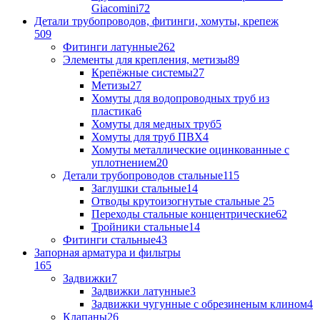
Giacomini
72
Детали трубопроводов, фитинги, хомуты, крепеж
509
Фитинги латунные
262
Элементы для крепления, метизы
89
Крепёжные системы
27
Метизы
27
Хомуты для водопроводных труб из
пластика
6
Хомуты для медных труб
5
Хомуты для труб ПВХ
4
Хомуты металлические оцинкованные с
уплотнением
20
Детали трубопроводов стальные
115
Заглушки стальные
14
Отводы крутоизогнутые стальные
25
Переходы стальные концентрические
62
Тройники стальные
14
Фитинги стальные
43
Запорная арматура и фильтры
165
Задвижки
7
Задвижки латунные
3
Задвижки чугунные с обрезиненым клином
4
Клапаны
26