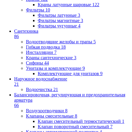
Краны латунные шаровые
122
Фильтры
10
Фильтры латунные
3
Фильтры магнитные
3
Фильтры чугунные
4
Сантехника
86
Водоотводящие желобы и трапы
5
Гибкая подводка
18
Инсталляции
7
Краны сантехнические
3
Сифоны
44
Унитазы и комплектующие
9
Комплектующие для унитазов
9
Наружное водоснабжение
21
Водоочистка
21
Балансировочная, регулирующая и предохранительная
арматура
66
Воздухоотводчики
8
Клапаны cмесительные
8
Клапан cмесительный термостатический
1
Клапан поворотный cмесительный
7
Клапаны автоматической подпитки
4