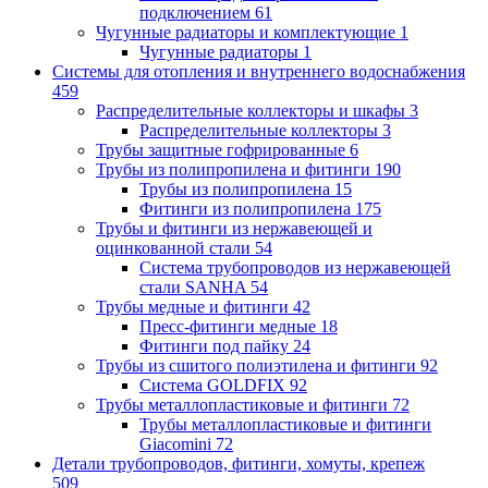
подключением
61
Чугунные радиаторы и комплектующие
1
Чугунные радиаторы
1
Системы для отопления и внутреннего водоснабжения
459
Распределительные коллекторы и шкафы
3
Распределительные коллекторы
3
Трубы защитные гофрированные
6
Трубы из полипропилена и фитинги
190
Трубы из полипропилена
15
Фитинги из полипропилена
175
Трубы и фитинги из нержавеющей и
оцинкованной стали
54
Система трубопроводов из нержавеющей
стали SANHA
54
Трубы медные и фитинги
42
Пресс-фитинги медные
18
Фитинги под пайку
24
Трубы из сшитого полиэтилена и фитинги
92
Система GOLDFIX
92
Трубы металлопластиковые и фитинги
72
Трубы металлопластиковые и фитинги
Giacomini
72
Детали трубопроводов, фитинги, хомуты, крепеж
509