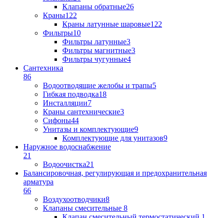
Клапаны обратные
26
Краны
122
Краны латунные шаровые
122
Фильтры
10
Фильтры латунные
3
Фильтры магнитные
3
Фильтры чугунные
4
Сантехника
86
Водоотводящие желобы и трапы
5
Гибкая подводка
18
Инсталляции
7
Краны сантехнические
3
Сифоны
44
Унитазы и комплектующие
9
Комплектующие для унитазов
9
Наружное водоснабжение
21
Водоочистка
21
Балансировочная, регулирующая и предохранительная
арматура
66
Воздухоотводчики
8
Клапаны cмесительные
8
Клапан cмесительный термостатический
1