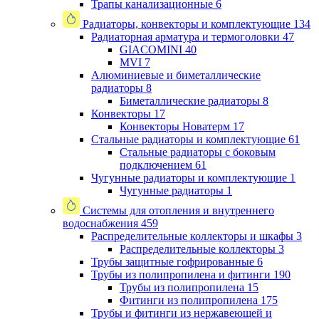
Трапы канализационные
6
Радиаторы, конвекторы и комплектующие
134
Радиаторная арматура и термоголовки
47
GIACOMINI
40
MVI
7
Алюминиевые и биметаллические
радиаторы
8
Биметаллические радиаторы
8
Конвекторы
17
Конвекторы Новатерм
17
Стальные радиаторы и комплектующие
61
Стальные радиаторы с боковым
подключением
61
Чугунные радиаторы и комплектующие
1
Чугунные радиаторы
1
Системы для отопления и внутреннего
водоснабжения
459
Распределительные коллекторы и шкафы
3
Распределительные коллекторы
3
Трубы защитные гофрированные
6
Трубы из полипропилена и фитинги
190
Трубы из полипропилена
15
Фитинги из полипропилена
175
Трубы и фитинги из нержавеющей и