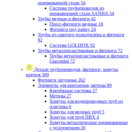
оцинкованной стали
54
Система трубопроводов из
нержавеющей стали SANHA
54
Трубы медные и фитинги
42
Пресс-фитинги медные
18
Фитинги под пайку
24
Трубы из сшитого полиэтилена и фитинги
92
Система GOLDFIX
92
Трубы металлопластиковые и фитинги
72
Трубы металлопластиковые и фитинги
Giacomini
72
Детали трубопроводов, фитинги, хомуты,
крепеж
509
Фитинги латунные
262
Элементы для крепления, метизы
89
Крепёжные системы
27
Метизы
27
Хомуты для водопроводных труб из
пластика
6
Хомуты для медных труб
5
Хомуты для труб ПВХ
4
Хомуты металлические оцинкованные
с уплотнением
20