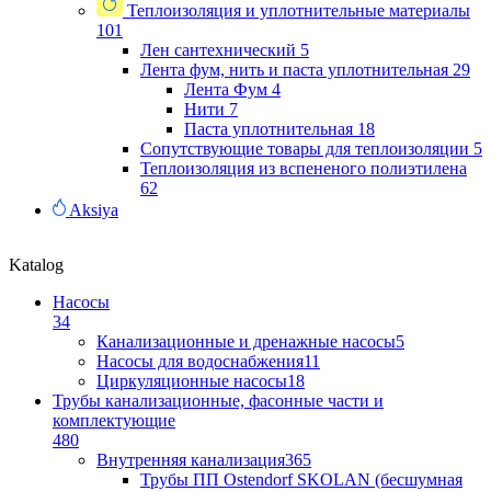
Теплоизоляция и уплотнительные материалы
101
Лен сантехнический
5
Лента фум, нить и паста уплотнительная
29
Лента Фум
4
Нити
7
Паста уплотнительная
18
Сопутствующие товары для теплоизоляции
5
Теплоизоляция из вспененого полиэтилена
62
Aksiya
Katalog
Насосы
34
Канализационные и дренажные насосы
5
Насосы для водоснабжения
11
Циркуляционные насосы
18
Трубы канализационные, фасонные части и
комплектующие
480
Внутренняя канализация
365
Трубы ПП Ostendorf SKOLAN (бесшумная