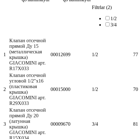
Filtrlar (2)
1/2
3/4
Клапан отсечной
прямой Ду 15
(металлическая
1
00012699
1/2
77
крышка)
GIACOMINI арт.
R17X033
Клапан отсечной
угловой 1/2"х16
(пластиковая
2
00015000
1/2
70
крышка)
GIACOMINI арт.
R29X033
Клапан отсечной
прямой Ду 20
(латунная
3
00009670
3/4
81
крышка)
GIACOMINI арт.
R15X034