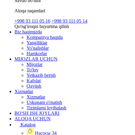
Savdo bo'limi
Aloqa raqamlari
+998 93 111 05 16
+998 93 111 05 14
Qo'ng'iroqni buyurtma qilish
Biz haqimizda
Kompaniya haqida
Yangiliklar
Yo'nalishlar
Hamkorlar
MIJOZLAR UCHUN
Mijozlar
To'lov
Yetkazib berish
Kafolat
Qaytish
Xizmatlar
Xizmatlar
Uskunani o'rnatish
Tizimlarni loyihalash
BO'SH ISH JOYLARI
ALOQA UCHUN
Katalog
Насосы
34