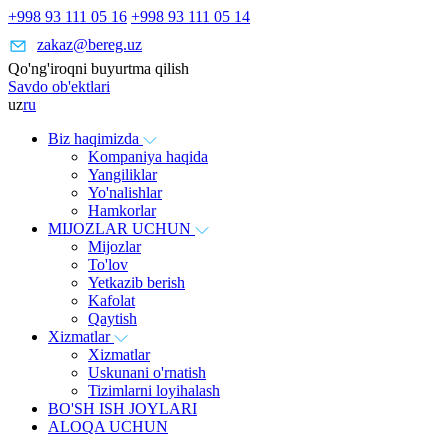
+998 93 111 05 16
+998 93 111 05 14
zakaz@bereg.uz
Qo'ng'iroqni buyurtma qilish
Savdo ob'ektlari
uz
ru
Biz haqimizda
Kompaniya haqida
Yangiliklar
Yo'nalishlar
Hamkorlar
MIJOZLAR UCHUN
Mijozlar
To'lov
Yetkazib berish
Kafolat
Qaytish
Xizmatlar
Xizmatlar
Uskunani o'rnatish
Tizimlarni loyihalash
BO'SH ISH JOYLARI
ALOQA UCHUN