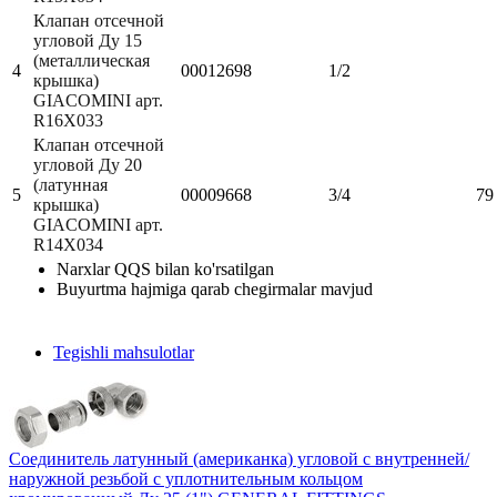
Клапан отсечной
угловой Ду 15
(металлическая
4
00012698
1/2
крышка)
GIACOMINI арт.
R16X033
Клапан отсечной
угловой Ду 20
(латунная
5
00009668
3/4
79
крышка)
GIACOMINI арт.
R14X034
Narxlar QQS bilan ko'rsatilgan
Buyurtma hajmiga qarab chegirmalar mavjud
Tegishli mahsulotlar
Соединитель латунный (американка) угловой с внутренней/
наружной резьбой с уплотнительным кольцом