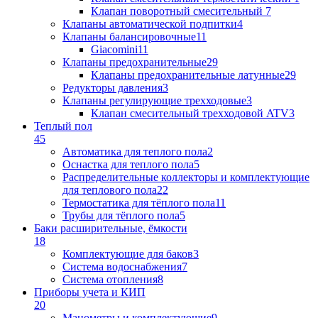
Клапан поворотный cмесительный
7
Клапаны автоматической подпитки
4
Клапаны балансировочные
11
Giacomini
11
Клапаны предохранительные
29
Клапаны предохранительные латунные
29
Редукторы давления
3
Клапаны регулирующие трехходовые
3
Клапан смесительный трехходовой ATV
3
Теплый пол
45
Автоматика для теплого пола
2
Оснастка для теплого пола
5
Распределительные коллекторы и комплектующие
для теплового пола
22
Термостатика для тёплого пола
11
Трубы для тёплого пола
5
Баки расширительные, ёмкости
18
Комплектующие для баков
3
Система водоснабжения
7
Система отопления
8
Приборы учета и КИП
20
Манометры и комплектующие
9