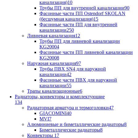
канализация)
10
Трубы ПП для внутренней канализации
90
Фасонные части ПП Ostendorf SKOLAN
(бесшумная канализация)
15
Фасонные части ПП для внутренней
канализации
250
Ливневая канализация
12
Трубы ПП для ливневой канализации
KG2000
4
Фасонные части ПП ливневой канализации
KG2000
8
Наружная канализация
97
Трубы ПВХ SN4 для наружной
канализации
42
Фасонные части ПВХ для наружной
канализации
55
Трапы канализационные
6
Радиаторы, конвекторы и комплектующие
134
Радиаторная арматура и термоголовки
47
GIACOMINI
40
MVI
7
Алюминиевые и биметаллические радиаторы
8
Биметаллические радиаторы
8
Конвекторы
17