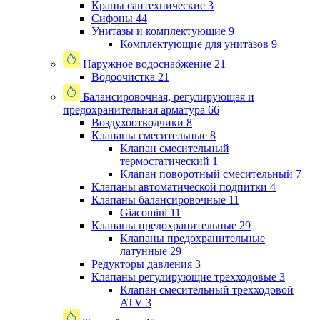
Краны сантехнические
3
Сифоны
44
Унитазы и комплектующие
9
Комплектующие для унитазов
9
Наружное водоснабжение
21
Водоочистка
21
Балансировочная, регулирующая и
предохранительная арматура
66
Воздухоотводчики
8
Клапаны cмесительные
8
Клапан cмесительный
термостатический
1
Клапан поворотный cмесительный
7
Клапаны автоматической подпитки
4
Клапаны балансировочные
11
Giacomini
11
Клапаны предохранительные
29
Клапаны предохранительные
латунные
29
Редукторы давления
3
Клапаны регулирующие трехходовые
3
Клапан смесительный трехходовой
ATV
3