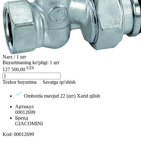
Narx / 1 шт
Buyurtmaning ko'pligi: 1 шт
UZS
127 500,00
Tezkor buyurtma
Savatga qo'shish
Omborda mavjud 22 (шт)
Xarid qilish
Артикул
00012699
Бренд
GIACOMINI
Kod: 00012699