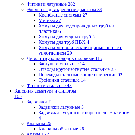
Фитинги латунные
262
Элементы для крепления, метизы
89
Крепёжные системы
27
Метизы
27
Хомуты для водопроводных труб из
пластика
6
Хомуты для медных труб
5
Хомуты для труб ПВХ
4
Хомуты металлические оцинкованные с
уплотнением
20
Детали трубопроводов стальные
115
Заглушки стальные
14
Отводы крутоизогнутые стальные
25
Переходы стальные концентрические
62
Тройники стальные
14
Фитинги стальные
43
Запорная арматура и фильтры
165
Задвижки
7
Задвижки латунные
3
Задвижки чугунные с обрезиненым клином
4
Клапаны
26
Клапаны обратные
26
Краны
122