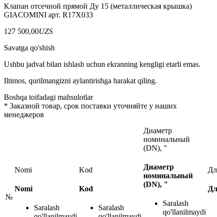
Клапан отсечной прямой Ду 15 (металлическая крышка)
GIACOMINI арт. R17X033
127 500,00
UZS
Savatga qo'shish
Ushbu jadval bilan ishlash uchun ekranning kengligi etarli emas.
Iltimos, qurilmangizni aylantirishga harakat qiling.
Boshqa toifadagi mahsulotlar
*
Заказной товар, срок поставки уточняйте у наших
менеджеров
Диаметр
номинальный
(DN), "
Диаметр
Nomi
Kod
Дл
номинальный
(DN), "
Nomi
Kod
Дл
№
Saralash
Saralash
Saralash
qo'llanilmaydi
qo'llanilmaydi
qo'llanilmaydi