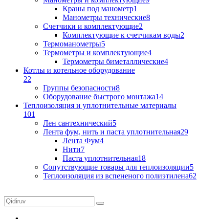
Краны под манометр
1
Манометры технические
8
Счетчики и комплектующие
2
Комплектующие к счетчикам воды
2
Термоманометры
5
Термометры и комплектующие
4
Термометры биметаллические
4
Котлы и котельное оборудование
22
Группы безопасности
8
Оборудование быстрого монтажа
14
Теплоизоляция и уплотнительные материалы
101
Лен сантехнический
5
Лента фум, нить и паста уплотнительная
29
Лента Фум
4
Нити
7
Паста уплотнительная
18
Сопутствующие товары для теплоизоляции
5
Теплоизоляция из вспененого полиэтилена
62