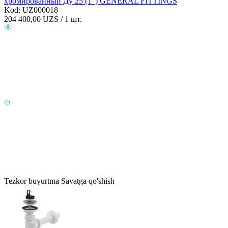
хромированный Ду 25 (1") GENERAL FITTINGS
Kod: UZ000018
204 400,00
UZS / 1 шт.
Tezkor buyurtma
Savatga qo'shish