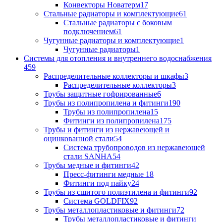
Конвекторы Новатерм
17
Стальные радиаторы и комплектующие
61
Стальные радиаторы с боковым
подключением
61
Чугунные радиаторы и комплектующие
1
Чугунные радиаторы
1
Системы для отопления и внутреннего водоснабжения
459
Распределительные коллекторы и шкафы
3
Распределительные коллекторы
3
Трубы защитные гофрированные
6
Трубы из полипропилена и фитинги
190
Трубы из полипропилена
15
Фитинги из полипропилена
175
Трубы и фитинги из нержавеющей и
оцинкованной стали
54
Система трубопроводов из нержавеющей
стали SANHA
54
Трубы медные и фитинги
42
Пресс-фитинги медные
18
Фитинги под пайку
24
Трубы из сшитого полиэтилена и фитинги
92
Система GOLDFIX
92
Трубы металлопластиковые и фитинги
72
Трубы металлопластиковые и фитинги