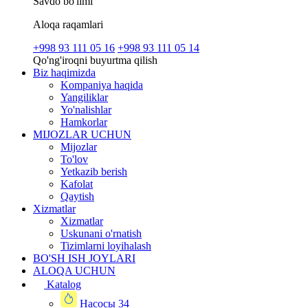
Savdo bo'limi
Aloqa raqamlari
+998 93 111 05 16
+998 93 111 05 14
Qo'ng'iroqni buyurtma qilish
Biz haqimizda
Kompaniya haqida
Yangiliklar
Yo'nalishlar
Hamkorlar
MIJOZLAR UCHUN
Mijozlar
To'lov
Yetkazib berish
Kafolat
Qaytish
Xizmatlar
Xizmatlar
Uskunani o'rnatish
Tizimlarni loyihalash
BO'SH ISH JOYLARI
ALOQA UCHUN
Katalog
Насосы
34