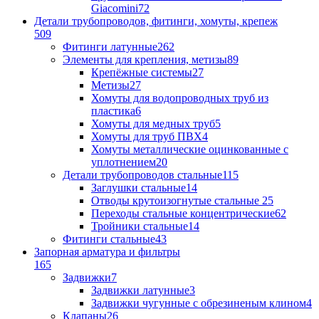
Giacomini
72
Детали трубопроводов, фитинги, хомуты, крепеж
509
Фитинги латунные
262
Элементы для крепления, метизы
89
Крепёжные системы
27
Метизы
27
Хомуты для водопроводных труб из
пластика
6
Хомуты для медных труб
5
Хомуты для труб ПВХ
4
Хомуты металлические оцинкованные с
уплотнением
20
Детали трубопроводов стальные
115
Заглушки стальные
14
Отводы крутоизогнутые стальные
25
Переходы стальные концентрические
62
Тройники стальные
14
Фитинги стальные
43
Запорная арматура и фильтры
165
Задвижки
7
Задвижки латунные
3
Задвижки чугунные с обрезиненым клином
4
Клапаны
26