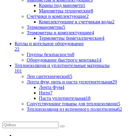
Краны под манометр
1
Манометры технические
8
Счетчики и комплектующие
2
Комплектующие к счетчикам воды
2
Термоманометры
5
Термометры и комплектующие
4
Термометры биметаллические
4
Котлы и котельное оборудование
22
Группы безопасности
8
Оборудование быстрого монтажа
14
Теплоизоляция и уплотнительные материалы
101
Лен сантехнический
5
Лента фум, нить и паста уплотнительная
29
Лента Фум
4
Нити
7
Паста уплотнительная
18
Сопутствующие товары для теплоизоляции
5
Теплоизоляция из вспененого полиэтилена
62