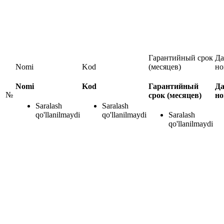
Гарантийный срок
Да
Nomi
Kod
(месяцев)
но
Nomi
Kod
Гарантийный
Да
№
срок (месяцев)
но
Saralash
Saralash
qo'llanilmaydi
qo'llanilmaydi
Saralash
qo'llanilmaydi