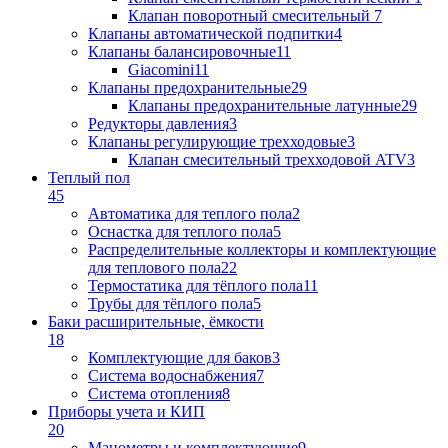
Клапан поворотный cмесительный
7
Клапаны автоматической подпитки
4
Клапаны балансировочные
11
Giacomini
11
Клапаны предохранительные
29
Клапаны предохранительные латунные
29
Редукторы давления
3
Клапаны регулирующие трехходовые
3
Клапан смесительный трехходовой ATV
3
Теплый пол
45
Автоматика для теплого пола
2
Оснастка для теплого пола
5
Распределительные коллекторы и комплектующие
для теплового пола
22
Термостатика для тёплого пола
11
Трубы для тёплого пола
5
Баки расширительные, ёмкости
18
Комплектующие для баков
3
Система водоснабжения
7
Система отопления
8
Приборы учета и КИП
20
Манометры и комплектующие
9