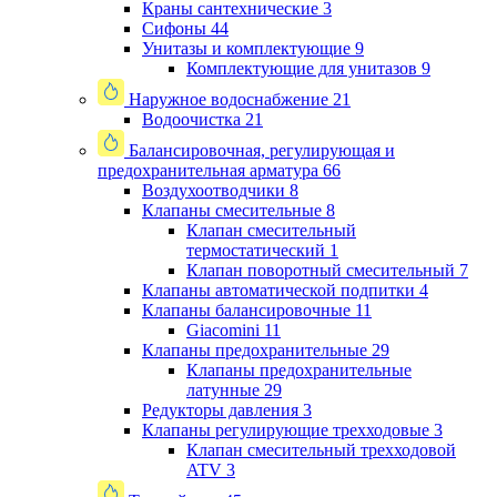
Краны сантехнические
3
Сифоны
44
Унитазы и комплектующие
9
Комплектующие для унитазов
9
Наружное водоснабжение
21
Водоочистка
21
Балансировочная, регулирующая и
предохранительная арматура
66
Воздухоотводчики
8
Клапаны cмесительные
8
Клапан cмесительный
термостатический
1
Клапан поворотный cмесительный
7
Клапаны автоматической подпитки
4
Клапаны балансировочные
11
Giacomini
11
Клапаны предохранительные
29
Клапаны предохранительные
латунные
29
Редукторы давления
3
Клапаны регулирующие трехходовые
3
Клапан смесительный трехходовой
ATV
3