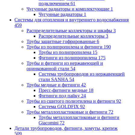
подключением
61
Чугунные радиаторы и комплектующие
1
Чугунные радиаторы
1
Системы для отопления и внутреннего водоснабжения
459
Распределительные коллекторы и шкафы
3
Распределительные коллекторы
3
Трубы защитные гофрированные
6
Трубы из полипропилена и фитинги
190
Трубы из полипропилена
15
Фитинги из полипропилена
175
Трубы и фитинги из нержавеющей и
оцинкованной стали
54
Система трубопроводов из нержавеющей
стали SANHA
54
Трубы медные и фитинги
42
Пресс-фитинги медные
18
Фитинги под пайку
24
Трубы из сшитого полиэтилена и фитинги
92
Система GOLDFIX
92
Трубы металлопластиковые и фитинги
72
Трубы металлопластиковые и фитинги
Giacomini
72
Детали трубопроводов, фитинги, хомуты, крепеж
509