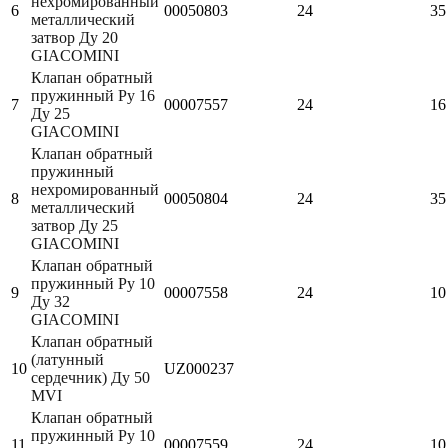
нехромированный
6
00050803
24
35
металлический
затвор Ду 20
GIACOMINI
Клапан обратный
пружинный Ру 16
7
00007557
24
16
Ду 25
GIACOMINI
Клапан обратный
пружинный
нехромированный
8
00050804
24
35
металлический
затвор Ду 25
GIACOMINI
Клапан обратный
пружинный Ру 10
9
00007558
24
10
Ду 32
GIACOMINI
Клапан обратный
(латунный
10
UZ000237
сердечник) Ду 50
MVI
Клапан обратный
пружинный Ру 10
11
00007559
24
10