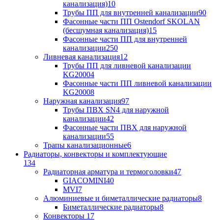
канализация)
10
Трубы ПП для внутренней канализации
90
Фасонные части ПП Ostendorf SKOLAN
(бесшумная канализация)
15
Фасонные части ПП для внутренней
канализации
250
Ливневая канализация
12
Трубы ПП для ливневой канализации
KG2000
4
Фасонные части ПП ливневой канализации
KG2000
8
Наружная канализация
97
Трубы ПВХ SN4 для наружной
канализации
42
Фасонные части ПВХ для наружной
канализации
55
Трапы канализационные
6
Радиаторы, конвекторы и комплектующие
134
Радиаторная арматура и термоголовки
47
GIACOMINI
40
MVI
7
Алюминиевые и биметаллические радиаторы
8
Биметаллические радиаторы
8
Конвекторы
17