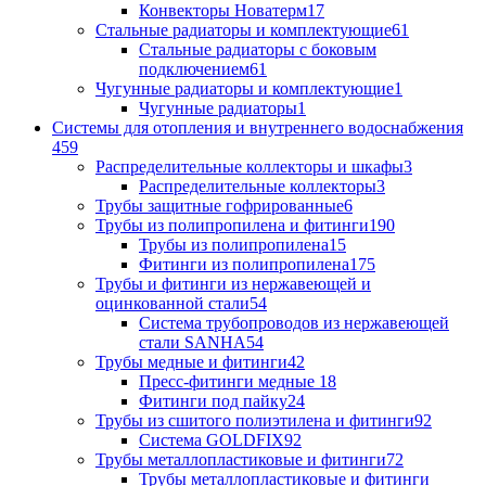
Конвекторы Новатерм
17
Стальные радиаторы и комплектующие
61
Стальные радиаторы с боковым
подключением
61
Чугунные радиаторы и комплектующие
1
Чугунные радиаторы
1
Системы для отопления и внутреннего водоснабжения
459
Распределительные коллекторы и шкафы
3
Распределительные коллекторы
3
Трубы защитные гофрированные
6
Трубы из полипропилена и фитинги
190
Трубы из полипропилена
15
Фитинги из полипропилена
175
Трубы и фитинги из нержавеющей и
оцинкованной стали
54
Система трубопроводов из нержавеющей
стали SANHA
54
Трубы медные и фитинги
42
Пресс-фитинги медные
18
Фитинги под пайку
24
Трубы из сшитого полиэтилена и фитинги
92
Система GOLDFIX
92
Трубы металлопластиковые и фитинги
72
Трубы металлопластиковые и фитинги