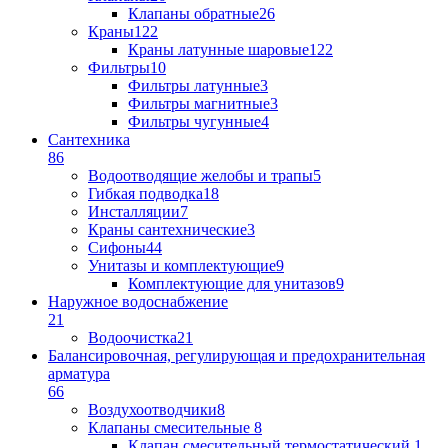
Клапаны обратные
26
Краны
122
Краны латунные шаровые
122
Фильтры
10
Фильтры латунные
3
Фильтры магнитные
3
Фильтры чугунные
4
Сантехника
86
Водоотводящие желобы и трапы
5
Гибкая подводка
18
Инсталляции
7
Краны сантехнические
3
Сифоны
44
Унитазы и комплектующие
9
Комплектующие для унитазов
9
Наружное водоснабжение
21
Водоочистка
21
Балансировочная, регулирующая и предохранительная
арматура
66
Воздухоотводчики
8
Клапаны cмесительные
8
Клапан cмесительный термостатический
1