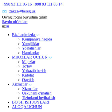
+998 93 111 05 16
+998 93 111 05 14
zakaz@bereg.uz
Qo'ng'iroqni buyurtma qilish
Savdo ob'ektlari
uz
ru
Biz haqimizda
Kompaniya haqida
Yangiliklar
Yo'nalishlar
Hamkorlar
MIJOZLAR UCHUN
Mijozlar
To'lov
Yetkazib berish
Kafolat
Qaytish
Xizmatlar
Xizmatlar
Uskunani o'rnatish
Tizimlarni loyihalash
BO'SH ISH JOYLARI
ALOQA UCHUN