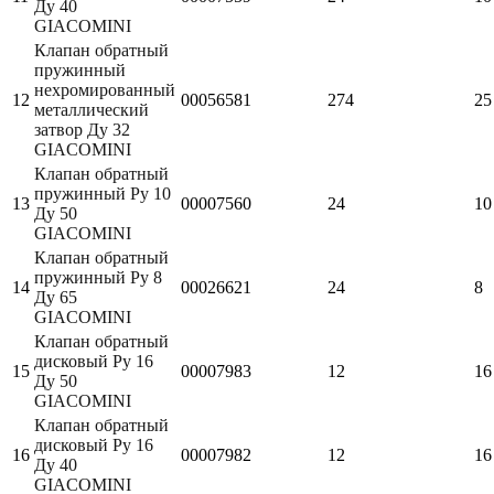
Ду 40
GIACOMINI
Клапан обратный
пружинный
нехромированный
12
00056581
274
25
металлический
затвор Ду 32
GIACOMINI
Клапан обратный
пружинный Ру 10
13
00007560
24
10
Ду 50
GIACOMINI
Клапан обратный
пружинный Ру 8
14
00026621
24
8
Ду 65
GIACOMINI
Клапан обратный
дисковый Ру 16
15
00007983
12
16
Ду 50
GIACOMINI
Клапан обратный
дисковый Ру 16
16
00007982
12
16
Ду 40
GIACOMINI