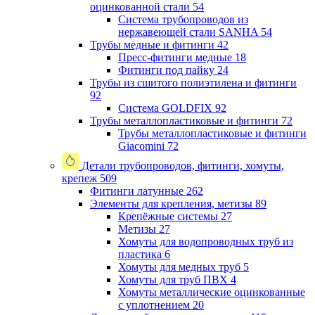
оцинкованной стали
54
Система трубопроводов из
нержавеющей стали SANHA
54
Трубы медные и фитинги
42
Пресс-фитинги медные
18
Фитинги под пайку
24
Трубы из сшитого полиэтилена и фитинги
92
Система GOLDFIX
92
Трубы металлопластиковые и фитинги
72
Трубы металлопластиковые и фитинги
Giacomini
72
Детали трубопроводов, фитинги, хомуты,
крепеж
509
Фитинги латунные
262
Элементы для крепления, метизы
89
Крепёжные системы
27
Метизы
27
Хомуты для водопроводных труб из
пластика
6
Хомуты для медных труб
5
Хомуты для труб ПВХ
4
Хомуты металлические оцинкованные
с уплотнением
20