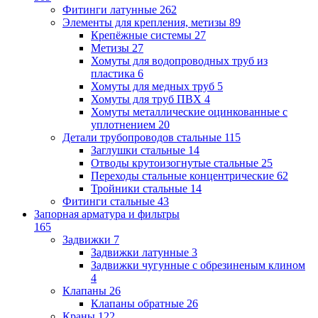
Фитинги латунные
262
Элементы для крепления, метизы
89
Крепёжные системы
27
Метизы
27
Хомуты для водопроводных труб из
пластика
6
Хомуты для медных труб
5
Хомуты для труб ПВХ
4
Хомуты металлические оцинкованные с
уплотнением
20
Детали трубопроводов стальные
115
Заглушки стальные
14
Отводы крутоизогнутые стальные
25
Переходы стальные концентрические
62
Тройники стальные
14
Фитинги стальные
43
Запорная арматура и фильтры
165
Задвижки
7
Задвижки латунные
3
Задвижки чугунные с обрезиненым клином
4
Клапаны
26
Клапаны обратные
26
Краны
122