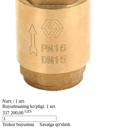
Narx / 1 шт.
Buyurtmaning ko'pligi: 1 шт.
UZS
337 200,00
Tezkor buyurtma
Savatga qo'shish