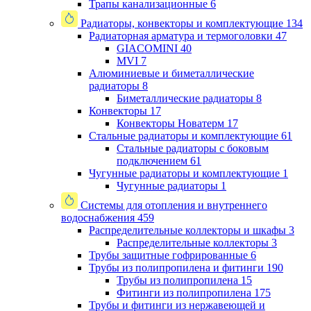
Трапы канализационные
6
Радиаторы, конвекторы и комплектующие
134
Радиаторная арматура и термоголовки
47
GIACOMINI
40
MVI
7
Алюминиевые и биметаллические
радиаторы
8
Биметаллические радиаторы
8
Конвекторы
17
Конвекторы Новатерм
17
Стальные радиаторы и комплектующие
61
Стальные радиаторы с боковым
подключением
61
Чугунные радиаторы и комплектующие
1
Чугунные радиаторы
1
Системы для отопления и внутреннего
водоснабжения
459
Распределительные коллекторы и шкафы
3
Распределительные коллекторы
3
Трубы защитные гофрированные
6
Трубы из полипропилена и фитинги
190
Трубы из полипропилена
15
Фитинги из полипропилена
175
Трубы и фитинги из нержавеющей и