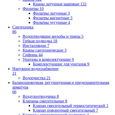
Краны латунные шаровые
122
Фильтры
10
Фильтры латунные
3
Фильтры магнитные
3
Фильтры чугунные
4
Сантехника
86
Водоотводящие желобы и трапы
5
Гибкая подводка
18
Инсталляции
7
Краны сантехнические
3
Сифоны
44
Унитазы и комплектующие
9
Комплектующие для унитазов
9
Наружное водоснабжение
21
Водоочистка
21
Балансировочная, регулирующая и предохранительная
арматура
66
Воздухоотводчики
8
Клапаны cмесительные
8
Клапан cмесительный термостатический
1
Клапан поворотный cмесительный
7
Клапаны автоматической подпитки
4