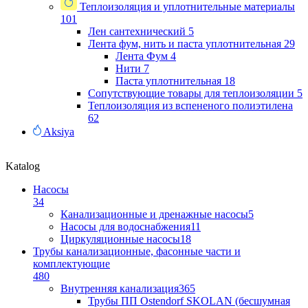
Теплоизоляция и уплотнительные материалы
101
Лен сантехнический
5
Лента фум, нить и паста уплотнительная
29
Лента Фум
4
Нити
7
Паста уплотнительная
18
Сопутствующие товары для теплоизоляции
5
Теплоизоляция из вспененого полиэтилена
62
Aksiya
Katalog
Насосы
34
Канализационные и дренажные насосы
5
Насосы для водоснабжения
11
Циркуляционные насосы
18
Трубы канализационные, фасонные части и
комплектующие
480
Внутренняя канализация
365
Трубы ПП Ostendorf SKOLAN (бесшумная