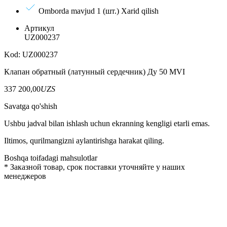
Omborda mavjud 1 (шт.)
Xarid qilish
Артикул
UZ000237
Kod: UZ000237
Клапан обратный (латунный сердечник) Ду 50 MVI
337 200,00
UZS
Savatga qo'shish
Ushbu jadval bilan ishlash uchun ekranning kengligi etarli emas.
Iltimos, qurilmangizni aylantirishga harakat qiling.
Boshqa toifadagi mahsulotlar
*
Заказной товар, срок поставки уточняйте у наших
менеджеров