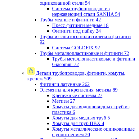
оцинкованной стали
54
Система трубопроводов из
нержавеющей стали SANHA
54
Трубы медные и фитинги
42
Пресс-фитинги медные
18
Фитинги под пайку
24
Трубы из сшитого полиэтилена и фитинги
92
Система GOLDFIX
92
Трубы металлопластиковые и фитинги
72
Трубы металлопластиковые и фитинги
Giacomini
72
Детали трубопроводов, фитинги, хомуты,
крепеж
509
Фитинги латунные
262
Элементы для крепления, метизы
89
Крепёжные системы
27
Метизы
27
Хомуты для водопроводных труб из
пластика
6
Хомуты для медных труб
5
Хомуты для труб ПВХ
4
Хомуты металлические оцинкованные
с уплотнением
20