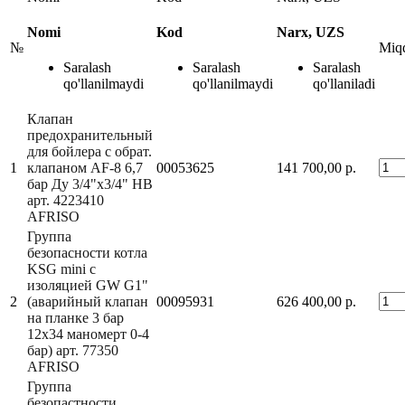
Nomi
Kod
Narx, UZS
№
Miq
Saralash
Saralash
Saralash
qo'llanilmaydi
qo'llanilmaydi
qo'llaniladi
Клапан
предохранительный
для бойлера с обрат.
1
клапаном AF-8 6,7
00053625
141 700,00 р.
бар Ду 3/4"х3/4" НВ
арт. 4223410
AFRISO
Группа
безопасности котла
KSG mini с
изоляцией GW G1"
2
(аварийный клапан
00095931
626 400,00 р.
на планке 3 бар
12х34 маномерт 0-4
бар) арт. 77350
AFRISO
Группа
безопастности