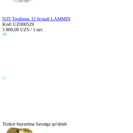
П/П Тройник 32 белый LAMMIN
Kod: UZ000529
5 800,00
UZS / 1 шт.
Tezkor buyurtma
Savatga qo'shish