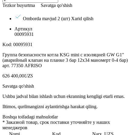
Tezkor buyurtma
Savatga qo'shish
Omborda mavjud 2 (шт)
Xarid qilish
Артикул
00095931
Kod: 00095931
Группа безопасности котла KSG mini с изоляцией GW G1"
(аварийный клапан на планке 3 бар 12х34 маномерт 0-4 бар)
арт. 77350 AFRISO
626 400,00
UZS
Savatga qo'shish
Ushbu jadval bilan ishlash uchun ekranning kengligi etarli emas.
Iltimos, qurilmangizni aylantirishga harakat qiling.
Boshqa toifadagi mahsulotlar
*
Заказной товар, срок поставки уточняйте у наших
менеджеров
Nomi
Kod
Narx, UZS