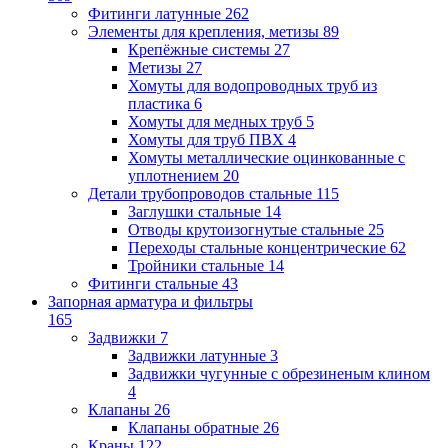
Фитинги латунные
262
Элементы для крепления, метизы
89
Крепёжные системы
27
Метизы
27
Хомуты для водопроводных труб из
пластика
6
Хомуты для медных труб
5
Хомуты для труб ПВХ
4
Хомуты металлические оцинкованные с
уплотнением
20
Детали трубопроводов стальные
115
Заглушки стальные
14
Отводы крутоизогнутые стальные
25
Переходы стальные концентрические
62
Тройники стальные
14
Фитинги стальные
43
Запорная арматура и фильтры
165
Задвижки
7
Задвижки латунные
3
Задвижки чугунные с обрезиненым клином
4
Клапаны
26
Клапаны обратные
26
Краны
122