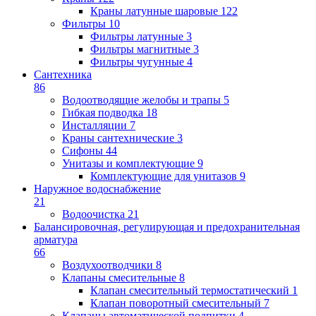
Краны латунные шаровые
122
Фильтры
10
Фильтры латунные
3
Фильтры магнитные
3
Фильтры чугунные
4
Сантехника
86
Водоотводящие желобы и трапы
5
Гибкая подводка
18
Инсталляции
7
Краны сантехнические
3
Сифоны
44
Унитазы и комплектующие
9
Комплектующие для унитазов
9
Наружное водоснабжение
21
Водоочистка
21
Балансировочная, регулирующая и предохранительная
арматура
66
Воздухоотводчики
8
Клапаны cмесительные
8
Клапан cмесительный термостатический
1
Клапан поворотный cмесительный
7
Клапаны автоматической подпитки
4