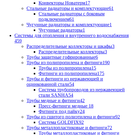
Конвекторы Новатерм
17
Стальные радиаторы и комплектующие
61
Стальные радиаторы с боковым
подключением
61
Чугунные радиаторы и комплектующие
1
Чугунные радиаторы
1
Системы для отопления и внутреннего водоснабжения
459
Распределительные коллекторы и шкафы
3
Распределительные коллекторы
3
Трубы защитные гофрированные
6
Трубы из полипропилена и фитинги
190
Трубы из полипропилена
15
Фитинги из полипропилена
175
Трубы и фитинги из нержавеющей и
оцинкованной стали
54
Система трубопроводов из нержавеющей
стали SANHA
54
Трубы медные и фитинги
42
Пресс-фитинги медные
18
Фитинги под пайку
24
Трубы из сшитого полиэтилена и фитинги
92
Система GOLDFIX
92
Трубы металлопластиковые и фитинги
72
Трубы металлопластиковые и фитинги