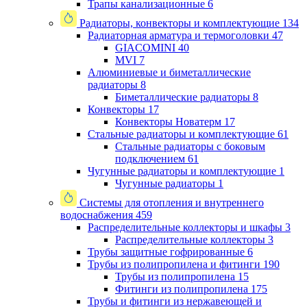
Трапы канализационные
6
Радиаторы, конвекторы и комплектующие
134
Радиаторная арматура и термоголовки
47
GIACOMINI
40
MVI
7
Алюминиевые и биметаллические
радиаторы
8
Биметаллические радиаторы
8
Конвекторы
17
Конвекторы Новатерм
17
Стальные радиаторы и комплектующие
61
Стальные радиаторы с боковым
подключением
61
Чугунные радиаторы и комплектующие
1
Чугунные радиаторы
1
Системы для отопления и внутреннего
водоснабжения
459
Распределительные коллекторы и шкафы
3
Распределительные коллекторы
3
Трубы защитные гофрированные
6
Трубы из полипропилена и фитинги
190
Трубы из полипропилена
15
Фитинги из полипропилена
175
Трубы и фитинги из нержавеющей и