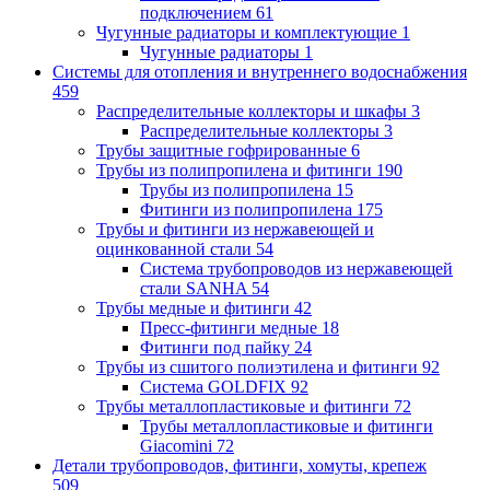
подключением
61
Чугунные радиаторы и комплектующие
1
Чугунные радиаторы
1
Системы для отопления и внутреннего водоснабжения
459
Распределительные коллекторы и шкафы
3
Распределительные коллекторы
3
Трубы защитные гофрированные
6
Трубы из полипропилена и фитинги
190
Трубы из полипропилена
15
Фитинги из полипропилена
175
Трубы и фитинги из нержавеющей и
оцинкованной стали
54
Система трубопроводов из нержавеющей
стали SANHA
54
Трубы медные и фитинги
42
Пресс-фитинги медные
18
Фитинги под пайку
24
Трубы из сшитого полиэтилена и фитинги
92
Система GOLDFIX
92
Трубы металлопластиковые и фитинги
72
Трубы металлопластиковые и фитинги
Giacomini
72
Детали трубопроводов, фитинги, хомуты, крепеж
509