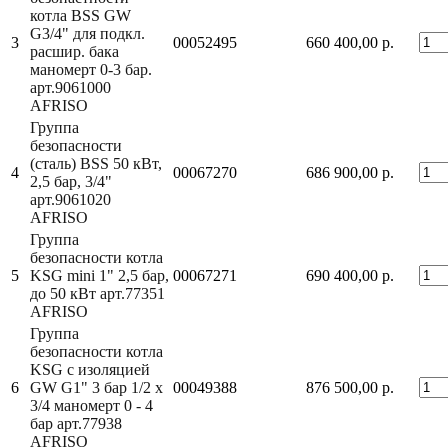
котла BSS GW
G3/4" для подкл.
3
00052495
660 400,00 р.
расшир. бака
маномерт 0-3 бар.
арт.9061000
AFRISO
Группа
безопасности
(сталь) BSS 50 кВт,
4
00067270
686 900,00 р.
2,5 бар, 3/4"
арт.9061020
AFRISO
Группа
безопасности котла
5
KSG mini 1" 2,5 бар,
00067271
690 400,00 р.
до 50 кВт арт.77351
AFRISO
Группа
безопасности котла
KSG с изоляцией
6
GW G1" 3 бар 1/2 х
00049388
876 500,00 р.
3/4 маномерт 0 - 4
бар арт.77938
AFRISO