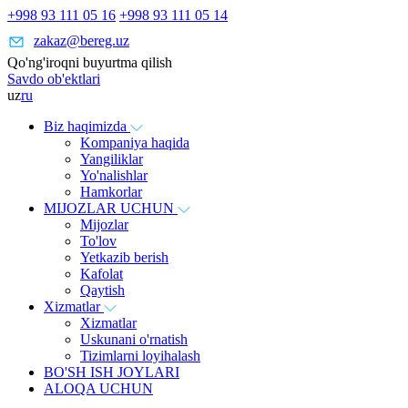
+998 93 111 05 16
+998 93 111 05 14
zakaz@bereg.uz
Qo'ng'iroqni buyurtma qilish
Savdo ob'ektlari
uz
ru
Biz haqimizda
Kompaniya haqida
Yangiliklar
Yo'nalishlar
Hamkorlar
MIJOZLAR UCHUN
Mijozlar
To'lov
Yetkazib berish
Kafolat
Qaytish
Xizmatlar
Xizmatlar
Uskunani o'rnatish
Tizimlarni loyihalash
BO'SH ISH JOYLARI
ALOQA UCHUN