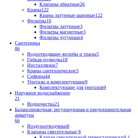
Клапаны обратные
26
Краны
122
Краны латунные шаровые
122
Фильтры
10
Фильтры латунные
3
Фильтры магнитные
3
Фильтры чугунные
4
Сантехника
86
Водоотводящие желобы и трапы
5
Гибкая подводка
18
Инсталляции
7
Краны сантехнические
3
Сифоны
44
Унитазы и комплектующие
9
Комплектующие для унитазов
9
Наружное водоснабжение
21
Водоочистка
21
Балансировочная, регулирующая и предохранительная
арматура
66
Воздухоотводчики
8
Клапаны cмесительные
8
Клапан cмесительный термостатический
1