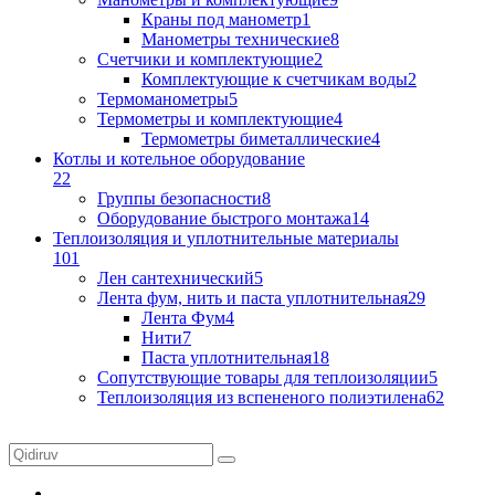
Краны под манометр
1
Манометры технические
8
Счетчики и комплектующие
2
Комплектующие к счетчикам воды
2
Термоманометры
5
Термометры и комплектующие
4
Термометры биметаллические
4
Котлы и котельное оборудование
22
Группы безопасности
8
Оборудование быстрого монтажа
14
Теплоизоляция и уплотнительные материалы
101
Лен сантехнический
5
Лента фум, нить и паста уплотнительная
29
Лента Фум
4
Нити
7
Паста уплотнительная
18
Сопутствующие товары для теплоизоляции
5
Теплоизоляция из вспененого полиэтилена
62