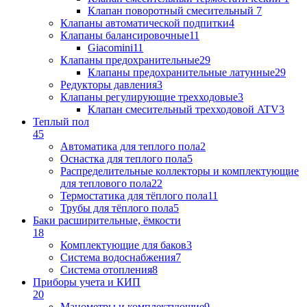
Клапан поворотный cмесительный
7
Клапаны автоматической подпитки
4
Клапаны балансировочные
11
Giacomini
11
Клапаны предохранительные
29
Клапаны предохранительные латунные
29
Редукторы давления
3
Клапаны регулирующие трехходовые
3
Клапан смесительный трехходовой ATV
3
Теплый пол
45
Автоматика для теплого пола
2
Оснастка для теплого пола
5
Распределительные коллекторы и комплектующие
для теплового пола
22
Термостатика для тёплого пола
11
Трубы для тёплого пола
5
Баки расширительные, ёмкости
18
Комплектующие для баков
3
Система водоснабжения
7
Система отопления
8
Приборы учета и КИП
20
Манометры и комплектующие
9