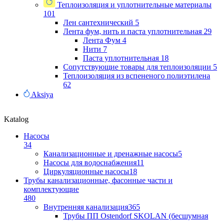
Теплоизоляция и уплотнительные материалы
101
Лен сантехнический
5
Лента фум, нить и паста уплотнительная
29
Лента Фум
4
Нити
7
Паста уплотнительная
18
Сопутствующие товары для теплоизоляции
5
Теплоизоляция из вспененого полиэтилена
62
Aksiya
Katalog
Насосы
34
Канализационные и дренажные насосы
5
Насосы для водоснабжения
11
Циркуляционные насосы
18
Трубы канализационные, фасонные части и
комплектующие
480
Внутренняя канализация
365
Трубы ПП Ostendorf SKOLAN (бесшумная