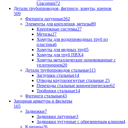
Giacomini
72
Детали трубопроводов, фитинги, хомуты, крепеж
509
Фитинги латунные
262
Элементы для крепления, метизы
89
Крепёжные системы
27
Метизы
27
Хомуты для водопроводных труб из
пластика
6
Хомуты для медных труб
5
Хомуты для труб ПВХ
4
Хомуты металлические оцинкованные с
уплотнением
20
Детали трубопроводов стальные
115
Заглушки стальные
14
Отводы крутоизогнутые стальные
25
Переходы стальные концентрические
62
Тройники стальные
14
Фитинги стальные
43
Запорная арматура и фильтры
165
Задвижки
7
Задвижки латунные
3
Задвижки чугунные с обрезиненым клином
4
Клапаны
26