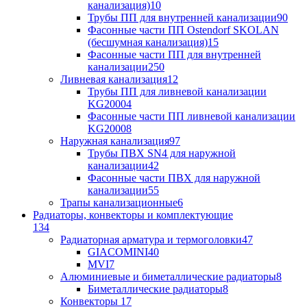
канализация)
10
Трубы ПП для внутренней канализации
90
Фасонные части ПП Ostendorf SKOLAN
(бесшумная канализация)
15
Фасонные части ПП для внутренней
канализации
250
Ливневая канализация
12
Трубы ПП для ливневой канализации
KG2000
4
Фасонные части ПП ливневой канализации
KG2000
8
Наружная канализация
97
Трубы ПВХ SN4 для наружной
канализации
42
Фасонные части ПВХ для наружной
канализации
55
Трапы канализационные
6
Радиаторы, конвекторы и комплектующие
134
Радиаторная арматура и термоголовки
47
GIACOMINI
40
MVI
7
Алюминиевые и биметаллические радиаторы
8
Биметаллические радиаторы
8
Конвекторы
17