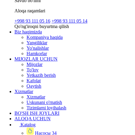
Savdo bo'limi
Aloqa raqamlari
+998 93 111 05 16
+998 93 111 05 14
Qo'ng'iroqni buyurtma qilish
Biz haqimizda
Kompaniya haqida
Yangiliklar
Yo'nalishlar
Hamkorlar
MIJOZLAR UCHUN
Mijozlar
To'lov
Yetkazib berish
Kafolat
Qaytish
Xizmatlar
Xizmatlar
Uskunani o'rnatish
Tizimlarni loyihalash
BO'SH ISH JOYLARI
ALOQA UCHUN
Katalog
Насосы
34