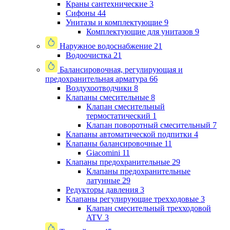
Краны сантехнические
3
Сифоны
44
Унитазы и комплектующие
9
Комплектующие для унитазов
9
Наружное водоснабжение
21
Водоочистка
21
Балансировочная, регулирующая и
предохранительная арматура
66
Воздухоотводчики
8
Клапаны cмесительные
8
Клапан cмесительный
термостатический
1
Клапан поворотный cмесительный
7
Клапаны автоматической подпитки
4
Клапаны балансировочные
11
Giacomini
11
Клапаны предохранительные
29
Клапаны предохранительные
латунные
29
Редукторы давления
3
Клапаны регулирующие трехходовые
3
Клапан смесительный трехходовой
ATV
3