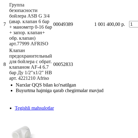
Группа
безопасности
бойлера ASB G 3/4
(авар. клапан 6 бар
7
00049389
1 001 400,00 р.
+ манометр 0-16 бар
+ запор. клапан+
обр. клапан)
арт.77999 AFRISO
Клапан
предохранительный
для бойлера с обрат.
8
00052833
клапаном AF-4 6.7
бар Ду 1/2"х1/2" НВ
арт. 4221210 Afriso
Narxlar QQS bilan ko'rsatilgan
Buyurtma hajmiga qarab chegirmalar mavjud
Tegishli mahsulotlar