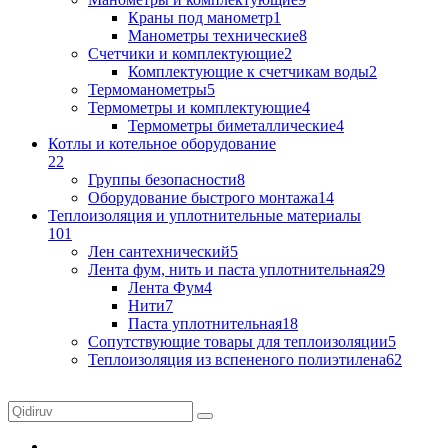
Краны под манометр
1
Манометры технические
8
Счетчики и комплектующие
2
Комплектующие к счетчикам воды
2
Термоманометры
5
Термометры и комплектующие
4
Термометры биметаллические
4
Котлы и котельное оборудование
22
Группы безопасности
8
Оборудование быстрого монтажа
14
Теплоизоляция и уплотнительные материалы
101
Лен сантехнический
5
Лента фум, нить и паста уплотнительная
29
Лента Фум
4
Нити
7
Паста уплотнительная
18
Сопутствующие товары для теплоизоляции
5
Теплоизоляция из вспененого полиэтилена
62