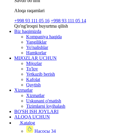
Savdo bo'limi
Aloqa raqamlari
+998 93 111 05 16
+998 93 111 05 14
Qo'ng'iroqni buyurtma qilish
Biz haqimizda
Kompaniya haqida
Yangiliklar
Yo'nalishlar
Hamkorlar
MIJOZLAR UCHUN
Mijozlar
To'lov
Yetkazib berish
Kafolat
Qaytish
Xizmatlar
Xizmatlar
Uskunani o'rnatish
Tizimlarni loyihalash
BO'SH ISH JOYLARI
ALOQA UCHUN
Katalog
Насосы
34