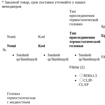
*
Заказной товар, срок поставки уточняйте у наших
менеджеров
Тип
присоединения
термостатической
головки
Б
Тип
Б
Nomi
Kod
присоединения
термостатической
Nomi
Kod
головки
№
Saralash
Saralash
Saralash
Fil
qo'llanilmaydi
qo'llanilmaydi
qo'llanilmaydi
Filtrlar (2)
М30х1,5
CLIP-
CLAP
Головка
термостатическая
с жидкостным