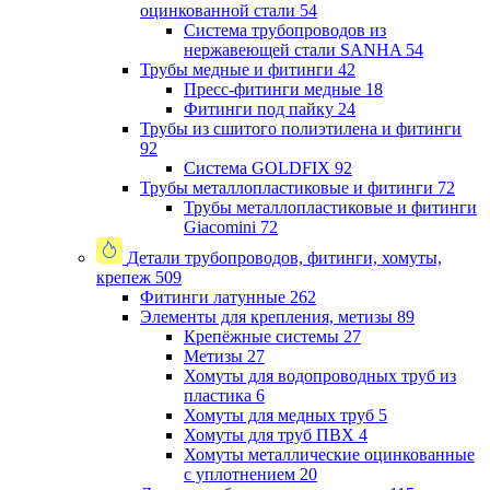
оцинкованной стали
54
Система трубопроводов из
нержавеющей стали SANHA
54
Трубы медные и фитинги
42
Пресс-фитинги медные
18
Фитинги под пайку
24
Трубы из сшитого полиэтилена и фитинги
92
Система GOLDFIX
92
Трубы металлопластиковые и фитинги
72
Трубы металлопластиковые и фитинги
Giacomini
72
Детали трубопроводов, фитинги, хомуты,
крепеж
509
Фитинги латунные
262
Элементы для крепления, метизы
89
Крепёжные системы
27
Метизы
27
Хомуты для водопроводных труб из
пластика
6
Хомуты для медных труб
5
Хомуты для труб ПВХ
4
Хомуты металлические оцинкованные
с уплотнением
20