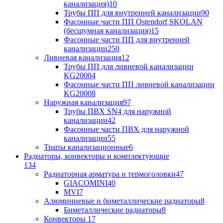
канализация)
10
Трубы ПП для внутренней канализации
90
Фасонные части ПП Ostendorf SKOLAN
(бесшумная канализация)
15
Фасонные части ПП для внутренней
канализации
250
Ливневая канализация
12
Трубы ПП для ливневой канализации
KG2000
4
Фасонные части ПП ливневой канализации
KG2000
8
Наружная канализация
97
Трубы ПВХ SN4 для наружной
канализации
42
Фасонные части ПВХ для наружной
канализации
55
Трапы канализационные
6
Радиаторы, конвекторы и комплектующие
134
Радиаторная арматура и термоголовки
47
GIACOMINI
40
MVI
7
Алюминиевые и биметаллические радиаторы
8
Биметаллические радиаторы
8
Конвекторы
17