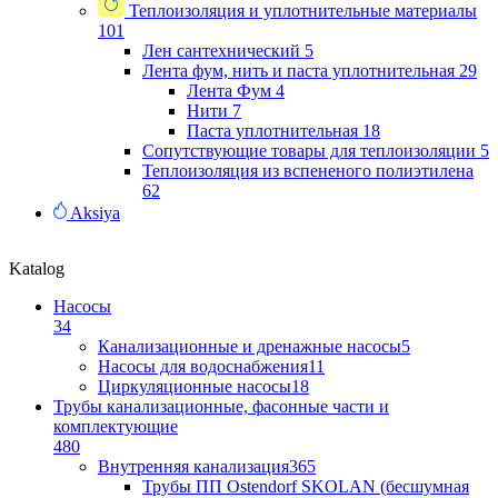
Теплоизоляция и уплотнительные материалы
101
Лен сантехнический
5
Лента фум, нить и паста уплотнительная
29
Лента Фум
4
Нити
7
Паста уплотнительная
18
Сопутствующие товары для теплоизоляции
5
Теплоизоляция из вспененого полиэтилена
62
Aksiya
Katalog
Насосы
34
Канализационные и дренажные насосы
5
Насосы для водоснабжения
11
Циркуляционные насосы
18
Трубы канализационные, фасонные части и
комплектующие
480
Внутренняя канализация
365
Трубы ПП Ostendorf SKOLAN (бесшумная