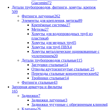
Giacomini
72
Детали трубопроводов, фитинги, хомуты, крепеж
509
Фитинги латунные
262
Элементы для крепления, метизы
89
Крепёжные системы
27
Метизы
27
Хомуты для водопроводных труб из
пластика
6
Хомуты для медных труб
5
Хомуты для труб ПВХ
4
Хомуты металлические оцинкованные с
уплотнением
20
Детали трубопроводов стальные
115
Заглушки стальные
14
Отводы крутоизогнутые стальные
25
Переходы стальные концентрические
62
Тройники стальные
14
Фитинги стальные
43
Запорная арматура и фильтры
165
Задвижки
7
Задвижки латунные
3
Задвижки чугунные с обрезиненым клином
4
Клапаны
26