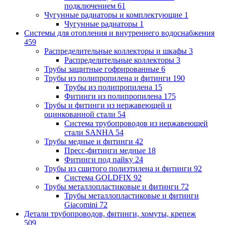
подключением
61
Чугунные радиаторы и комплектующие
1
Чугунные радиаторы
1
Системы для отопления и внутреннего водоснабжения
459
Распределительные коллекторы и шкафы
3
Распределительные коллекторы
3
Трубы защитные гофрированные
6
Трубы из полипропилена и фитинги
190
Трубы из полипропилена
15
Фитинги из полипропилена
175
Трубы и фитинги из нержавеющей и
оцинкованной стали
54
Система трубопроводов из нержавеющей
стали SANHA
54
Трубы медные и фитинги
42
Пресс-фитинги медные
18
Фитинги под пайку
24
Трубы из сшитого полиэтилена и фитинги
92
Система GOLDFIX
92
Трубы металлопластиковые и фитинги
72
Трубы металлопластиковые и фитинги
Giacomini
72
Детали трубопроводов, фитинги, хомуты, крепеж
509