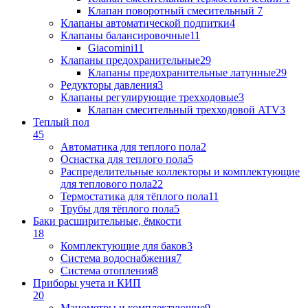
Клапан поворотный cмесительный
7
Клапаны автоматической подпитки
4
Клапаны балансировочные
11
Giacomini
11
Клапаны предохранительные
29
Клапаны предохранительные латунные
29
Редукторы давления
3
Клапаны регулирующие трехходовые
3
Клапан смесительный трехходовой ATV
3
Теплый пол
45
Автоматика для теплого пола
2
Оснастка для теплого пола
5
Распределительные коллекторы и комплектующие
для теплового пола
22
Термостатика для тёплого пола
11
Трубы для тёплого пола
5
Баки расширительные, ёмкости
18
Комплектующие для баков
3
Система водоснабжения
7
Система отопления
8
Приборы учета и КИП
20
Манометры и комплектующие
9