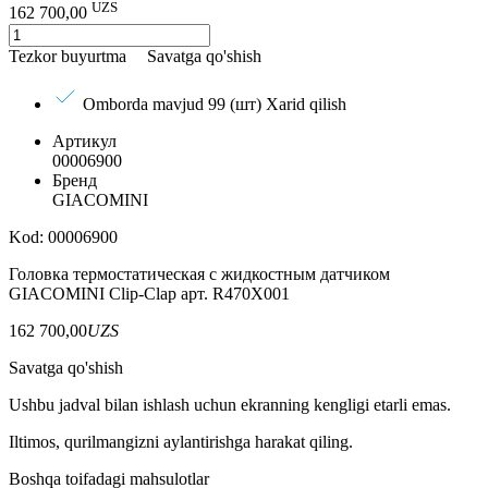
UZS
162 700,00
Tezkor buyurtma
Savatga qo'shish
Omborda mavjud 99 (шт)
Xarid qilish
Артикул
00006900
Бренд
GIACOMINI
Kod: 00006900
Головка термостатическая с жидкостным датчиком
GIACOMINI Clip-Clap арт. R470X001
162 700,00
UZS
Savatga qo'shish
Ushbu jadval bilan ishlash uchun ekranning kengligi etarli emas.
Iltimos, qurilmangizni aylantirishga harakat qiling.
Boshqa toifadagi mahsulotlar