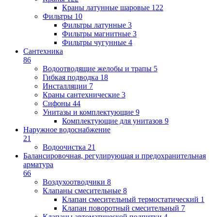
Краны латунные шаровые
122
Фильтры
10
Фильтры латунные
3
Фильтры магнитные
3
Фильтры чугунные
4
Сантехника
86
Водоотводящие желобы и трапы
5
Гибкая подводка
18
Инсталляции
7
Краны сантехнические
3
Сифоны
44
Унитазы и комплектующие
9
Комплектующие для унитазов
9
Наружное водоснабжение
21
Водоочистка
21
Балансировочная, регулирующая и предохранительная
арматура
66
Воздухоотводчики
8
Клапаны cмесительные
8
Клапан cмесительный термостатический
1
Клапан поворотный cмесительный
7
Клапаны автоматической подпитки
4