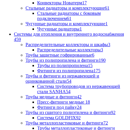
Конвекторы Новатерм
17
Стальные радиаторы и комплектующие
61
Стальные радиаторы с боковым
подключением
61
Чугунные радиаторы и комплектующие
1
Чугунные радиаторы
1
Системы для отопления и внутреннего водоснабжения
459
Распределительные коллекторы и шкафы
3
Распределительные коллекторы
3
Трубы защитные гофрированные
6
Трубы из полипропилена и фитинги
190
Трубы из полипропилена
15
Фитинги из полипропилена
175
Трубы и фитинги из нержавеющей и
оцинкованной стали
54
Система трубопроводов из нержавеющей
стали SANHA
54
Трубы медные и фитинги
42
Пресс-фитинги медные
18
Фитинги под пайку
24
Трубы из сшитого полиэтилена и фитинги
92
Система GOLDFIX
92
Трубы металлопластиковые и фитинги
72
Трубы металлопластиковые и фитинги