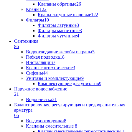
Клапаны обратные
26
Краны
122
Краны латунные шаровые
122
Фильтры
10
Фильтры латунные
3
Фильтры магнитные
3
Фильтры чугунные
4
Сантехника
86
Водоотводящие желобы и трапы
5
Гибкая подводка
18
Инсталляции
7
Краны сантехнические
3
Сифоны
44
Унитазы и комплектующие
9
Комплектующие для унитазов
9
Наружное водоснабжение
21
Водоочистка
21
Балансировочная, регулирующая и предохранительная
арматура
66
Воздухоотводчики
8
Клапаны cмесительные
8
Клапан cмесительный термостатический
1