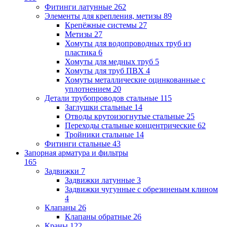
Фитинги латунные
262
Элементы для крепления, метизы
89
Крепёжные системы
27
Метизы
27
Хомуты для водопроводных труб из
пластика
6
Хомуты для медных труб
5
Хомуты для труб ПВХ
4
Хомуты металлические оцинкованные с
уплотнением
20
Детали трубопроводов стальные
115
Заглушки стальные
14
Отводы крутоизогнутые стальные
25
Переходы стальные концентрические
62
Тройники стальные
14
Фитинги стальные
43
Запорная арматура и фильтры
165
Задвижки
7
Задвижки латунные
3
Задвижки чугунные с обрезиненым клином
4
Клапаны
26
Клапаны обратные
26
Краны
122