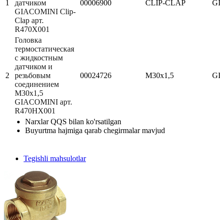
1
датчиком
00006900
CLIP-CLAP
G
GIACOMINI Clip-
Clap арт.
R470X001
Головка
термостатическая
с жидкостным
датчиком и
2
резьбовым
00024726
М30х1,5
G
соединением
M30х1,5
GIACOMINI арт.
R470HX001
Narxlar QQS bilan ko'rsatilgan
Buyurtma hajmiga qarab chegirmalar mavjud
Tegishli mahsulotlar