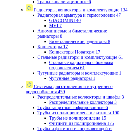
Трапы канализационные
6
Радиаторы, конвекторы и комплектующие
134
Радиаторная арматура и термоголовки
47
GIACOMINI
40
MVI
7
Алюминиевые и биметаллические
радиаторы
8
Биметаллические радиаторы
8
Конвекторы
17
Конвекторы Новатерм
17
Стальные радиаторы и комплектующие
61
Стальные радиаторы с боковым
подключением
61
Чугунные радиаторы и комплектующие
1
Чугунные радиаторы
1
Системы для отопления и внутреннего
водоснабжения
459
Распределительные коллекторы и шкафы
3
Распределительные коллекторы
3
Трубы защитные гофрированные
6
Трубы из полипропилена и фитинги
190
Трубы из полипропилена
15
Фитинги из полипропилена
175
Трубы и фитинги из нержавеющей и