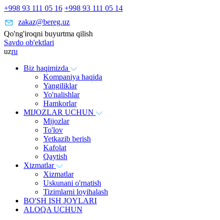
+998 93 111 05 16
+998 93 111 05 14
zakaz@bereg.uz
Qo'ng'iroqni buyurtma qilish
Savdo ob'ektlari
uz
ru
Biz haqimizda
Kompaniya haqida
Yangiliklar
Yo'nalishlar
Hamkorlar
MIJOZLAR UCHUN
Mijozlar
To'lov
Yetkazib berish
Kafolat
Qaytish
Xizmatlar
Xizmatlar
Uskunani o'rnatish
Tizimlarni loyihalash
BO'SH ISH JOYLARI
ALOQA UCHUN