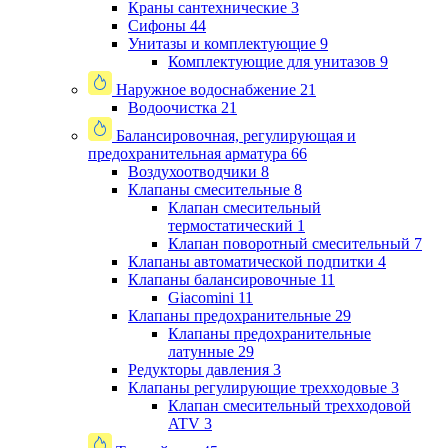
Краны сантехнические
3
Сифоны
44
Унитазы и комплектующие
9
Комплектующие для унитазов
9
Наружное водоснабжение
21
Водоочистка
21
Балансировочная, регулирующая и
предохранительная арматура
66
Воздухоотводчики
8
Клапаны cмесительные
8
Клапан cмесительный
термостатический
1
Клапан поворотный cмесительный
7
Клапаны автоматической подпитки
4
Клапаны балансировочные
11
Giacomini
11
Клапаны предохранительные
29
Клапаны предохранительные
латунные
29
Редукторы давления
3
Клапаны регулирующие трехходовые
3
Клапан смесительный трехходовой
ATV
3