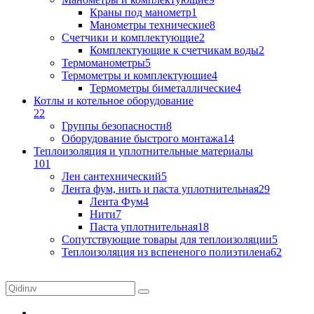
Краны под манометр
1
Манометры технические
8
Счетчики и комплектующие
2
Комплектующие к счетчикам воды
2
Термоманометры
5
Термометры и комплектующие
4
Термометры биметаллические
4
Котлы и котельное оборудование
22
Группы безопасности
8
Оборудование быстрого монтажа
14
Теплоизоляция и уплотнительные материалы
101
Лен сантехнический
5
Лента фум, нить и паста уплотнительная
29
Лента Фум
4
Нити
7
Паста уплотнительная
18
Сопутствующие товары для теплоизоляции
5
Теплоизоляция из вспененого полиэтилена
62