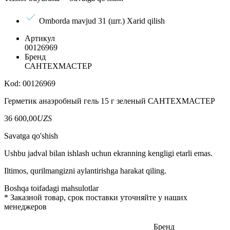
Omborda mavjud 31 (шт.)
Xarid qilish
Артикул
00126969
Бренд
САНТЕХМАСТЕР
Kod: 00126969
Герметик анаэробный гель 15 г зеленый САНТЕХМАСТЕР
36 600,00
UZS
Savatga qo'shish
Ushbu jadval bilan ishlash uchun ekranning kengligi etarli emas.
Iltimos, qurilmangizni aylantirishga harakat qiling.
Boshqa toifadagi mahsulotlar
*
Заказной товар, срок поставки уточняйте у наших
менеджеров
Бренд