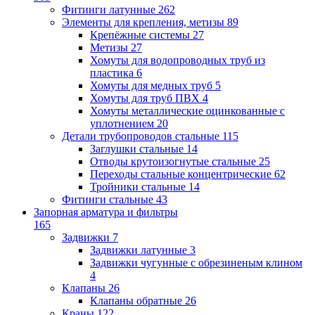
Фитинги латунные
262
Элементы для крепления, метизы
89
Крепёжные системы
27
Метизы
27
Хомуты для водопроводных труб из
пластика
6
Хомуты для медных труб
5
Хомуты для труб ПВХ
4
Хомуты металлические оцинкованные с
уплотнением
20
Детали трубопроводов стальные
115
Заглушки стальные
14
Отводы крутоизогнутые стальные
25
Переходы стальные концентрические
62
Тройники стальные
14
Фитинги стальные
43
Запорная арматура и фильтры
165
Задвижки
7
Задвижки латунные
3
Задвижки чугунные с обрезиненым клином
4
Клапаны
26
Клапаны обратные
26
Краны
122