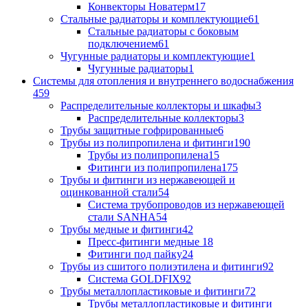
Конвекторы Новатерм
17
Стальные радиаторы и комплектующие
61
Стальные радиаторы с боковым
подключением
61
Чугунные радиаторы и комплектующие
1
Чугунные радиаторы
1
Системы для отопления и внутреннего водоснабжения
459
Распределительные коллекторы и шкафы
3
Распределительные коллекторы
3
Трубы защитные гофрированные
6
Трубы из полипропилена и фитинги
190
Трубы из полипропилена
15
Фитинги из полипропилена
175
Трубы и фитинги из нержавеющей и
оцинкованной стали
54
Система трубопроводов из нержавеющей
стали SANHA
54
Трубы медные и фитинги
42
Пресс-фитинги медные
18
Фитинги под пайку
24
Трубы из сшитого полиэтилена и фитинги
92
Система GOLDFIX
92
Трубы металлопластиковые и фитинги
72
Трубы металлопластиковые и фитинги