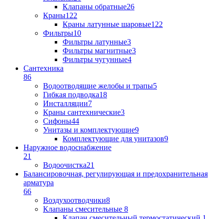
Клапаны обратные
26
Краны
122
Краны латунные шаровые
122
Фильтры
10
Фильтры латунные
3
Фильтры магнитные
3
Фильтры чугунные
4
Сантехника
86
Водоотводящие желобы и трапы
5
Гибкая подводка
18
Инсталляции
7
Краны сантехнические
3
Сифоны
44
Унитазы и комплектующие
9
Комплектующие для унитазов
9
Наружное водоснабжение
21
Водоочистка
21
Балансировочная, регулирующая и предохранительная
арматура
66
Воздухоотводчики
8
Клапаны cмесительные
8
Клапан cмесительный термостатический
1