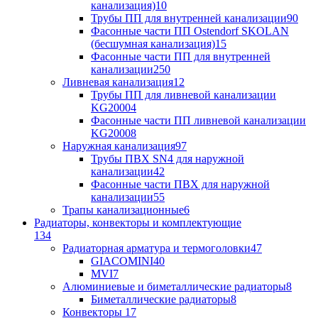
канализация)
10
Трубы ПП для внутренней канализации
90
Фасонные части ПП Ostendorf SKOLAN
(бесшумная канализация)
15
Фасонные части ПП для внутренней
канализации
250
Ливневая канализация
12
Трубы ПП для ливневой канализации
KG2000
4
Фасонные части ПП ливневой канализации
KG2000
8
Наружная канализация
97
Трубы ПВХ SN4 для наружной
канализации
42
Фасонные части ПВХ для наружной
канализации
55
Трапы канализационные
6
Радиаторы, конвекторы и комплектующие
134
Радиаторная арматура и термоголовки
47
GIACOMINI
40
MVI
7
Алюминиевые и биметаллические радиаторы
8
Биметаллические радиаторы
8
Конвекторы
17