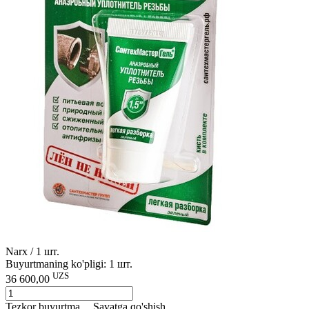
Narx / 1 шт.
Buyurtmaning ko'pligi: 1 шт.
UZS
36 600,00
Tezkor buyurtma
Savatga qo'shish