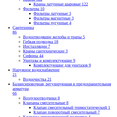
Краны латунные шаровые
122
Фильтры
10
Фильтры латунные
3
Фильтры магнитные
3
Фильтры чугунные
4
Сантехника
86
Водоотводящие желобы и трапы
5
Гибкая подводка
18
Инсталляции
7
Краны сантехнические
3
Сифоны
44
Унитазы и комплектующие
9
Комплектующие для унитазов
9
Наружное водоснабжение
21
Водоочистка
21
Балансировочная, регулирующая и предохранительная
арматура
66
Воздухоотводчики
8
Клапаны cмесительные
8
Клапан cмесительный термостатический
1
Клапан поворотный cмесительный
7
Клапаны автоматической подпитки
4