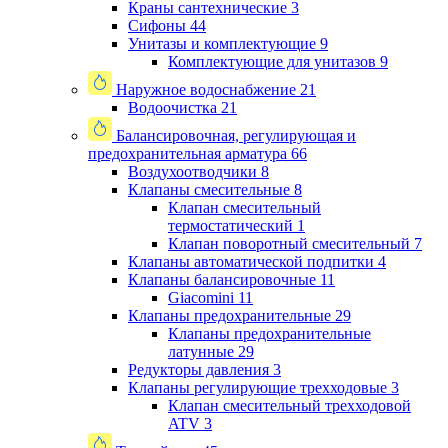
Краны сантехнические
3
Сифоны
44
Унитазы и комплектующие
9
Комплектующие для унитазов
9
Наружное водоснабжение
21
Водоочистка
21
Балансировочная, регулирующая и
предохранительная арматура
66
Воздухоотводчики
8
Клапаны cмесительные
8
Клапан cмесительный
термостатический
1
Клапан поворотный cмесительный
7
Клапаны автоматической подпитки
4
Клапаны балансировочные
11
Giacomini
11
Клапаны предохранительные
29
Клапаны предохранительные
латунные
29
Редукторы давления
3
Клапаны регулирующие трехходовые
3
Клапан смесительный трехходовой
ATV
3