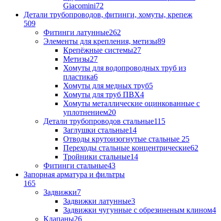
Giacomini
72
Детали трубопроводов, фитинги, хомуты, крепеж
509
Фитинги латунные
262
Элементы для крепления, метизы
89
Крепёжные системы
27
Метизы
27
Хомуты для водопроводных труб из
пластика
6
Хомуты для медных труб
5
Хомуты для труб ПВХ
4
Хомуты металлические оцинкованные с
уплотнением
20
Детали трубопроводов стальные
115
Заглушки стальные
14
Отводы крутоизогнутые стальные
25
Переходы стальные концентрические
62
Тройники стальные
14
Фитинги стальные
43
Запорная арматура и фильтры
165
Задвижки
7
Задвижки латунные
3
Задвижки чугунные с обрезиненым клином
4
Клапаны
26