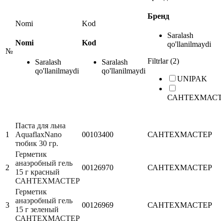
Бренд
Nomi
Kod
Saralash
Nomi
Kod
qo'llanilmaydi
№
Filtrlar (2)
Saralash
Saralash
qo'llanilmaydi
qo'llanilmaydi
UNIPAK
САНТЕХМАС
Паста для льна
1
AquaflaxNano
00103400
САНТЕХМАСТЕР
тюбик 30 гр.
Герметик
анаэробный гель
2
00126970
САНТЕХМАСТЕР
15 г красный
САНТЕХМАСТЕР
Герметик
анаэробный гель
3
00126969
САНТЕХМАСТЕР
15 г зеленый
САНТЕХМАСТЕР