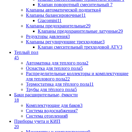
Клапан поворотный cмесительный
7
Клапаны автоматической подпитки
4
Клапаны балансировочные
11
Giacomini
11
Клапаны предохранительные
29
Клапаны предохранительные латунные
29
Редукторы давления
3
Клапаны регулирующие трехходовые
3
Клапан смесительный трехходовой ATV
3
Теплый пол
45
Автоматика для теплого пола
2
Оснастка для теплого пола
5
Распределительные коллекторы и комплектующие
для теплового пола
22
Термостатика для тёплого пола
11
Трубы для тёплого пола
5
Баки расширительные, ёмкости
18
Комплектующие для баков
3
Система водоснабжения
7
Система отопления
8
Приборы учета и КИП
20
Манометры и комплектующие
9