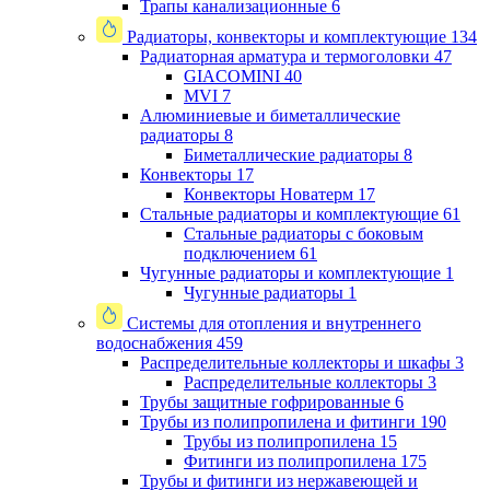
Трапы канализационные
6
Радиаторы, конвекторы и комплектующие
134
Радиаторная арматура и термоголовки
47
GIACOMINI
40
MVI
7
Алюминиевые и биметаллические
радиаторы
8
Биметаллические радиаторы
8
Конвекторы
17
Конвекторы Новатерм
17
Стальные радиаторы и комплектующие
61
Стальные радиаторы с боковым
подключением
61
Чугунные радиаторы и комплектующие
1
Чугунные радиаторы
1
Системы для отопления и внутреннего
водоснабжения
459
Распределительные коллекторы и шкафы
3
Распределительные коллекторы
3
Трубы защитные гофрированные
6
Трубы из полипропилена и фитинги
190
Трубы из полипропилена
15
Фитинги из полипропилена
175
Трубы и фитинги из нержавеющей и