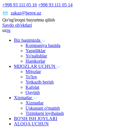
+998 93 111 05 16
+998 93 111 05 14
zakaz@bereg.uz
Qo'ng'iroqni buyurtma qilish
Savdo ob'ektlari
uz
ru
Biz haqimizda
Kompaniya haqida
Yangiliklar
Yo'nalishlar
Hamkorlar
MIJOZLAR UCHUN
Mijozlar
To'lov
Yetkazib berish
Kafolat
Qaytish
Xizmatlar
Xizmatlar
Uskunani o'rnatish
Tizimlarni loyihalash
BO'SH ISH JOYLARI
ALOQA UCHUN