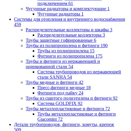
подключением
61
Чугунные радиаторы и комплектующие
1
Чугунные радиаторы
1
Системы для отопления и внутреннего водоснабжения
459
Распределительные коллекторы и шкафы
3
Распределительные коллекторы
3
Трубы защитные гофрированные
6
Трубы из полипропилена и фитинги
190
Трубы из полипропилена
15
Фитинги из полипропилена
175
Трубы и фитинги из нержавеющей и
оцинкованной стали
54
Система трубопроводов из нержавеющей
стали SANHA
54
Трубы медные и фитинги
42
Пресс-фитинги медные
18
Фитинги под пайку
24
Трубы из сшитого полиэтилена и фитинги
92
Система GOLDFIX
92
Трубы металлопластиковые и фитинги
72
Трубы металлопластиковые и фитинги
Giacomini
72
Детали трубопроводов, фитинги, хомуты, крепеж
509