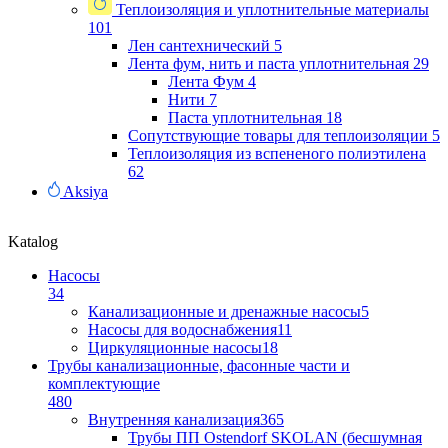
Теплоизоляция и уплотнительные материалы
101
Лен сантехнический
5
Лента фум, нить и паста уплотнительная
29
Лента Фум
4
Нити
7
Паста уплотнительная
18
Сопутствующие товары для теплоизоляции
5
Теплоизоляция из вспененого полиэтилена
62
Aksiya
Katalog
Насосы
34
Канализационные и дренажные насосы
5
Насосы для водоснабжения
11
Циркуляционные насосы
18
Трубы канализационные, фасонные части и
комплектующие
480
Внутренняя канализация
365
Трубы ПП Ostendorf SKOLAN (бесшумная