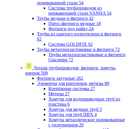
оцинкованной стали
54
Система трубопроводов из
нержавеющей стали SANHA
54
Трубы медные и фитинги
42
Пресс-фитинги медные
18
Фитинги под пайку
24
Трубы из сшитого полиэтилена и фитинги
92
Система GOLDFIX
92
Трубы металлопластиковые и фитинги
72
Трубы металлопластиковые и фитинги
Giacomini
72
Детали трубопроводов, фитинги, хомуты,
крепеж
509
Фитинги латунные
262
Элементы для крепления, метизы
89
Крепёжные системы
27
Метизы
27
Хомуты для водопроводных труб из
пластика
6
Хомуты для медных труб
5
Хомуты для труб ПВХ
4
Хомуты металлические оцинкованные
с уплотнением
20