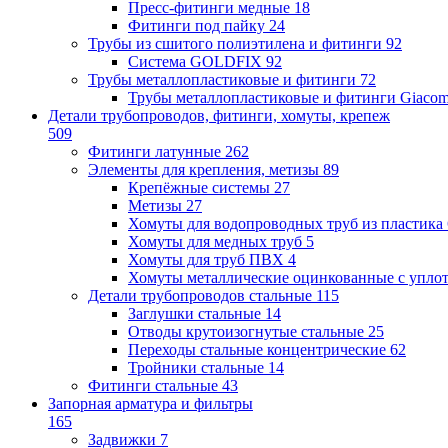
Пресс-фитинги медные
18
Фитинги под пайку
24
Трубы из сшитого полиэтилена и фитинги
92
Система GOLDFIX
92
Трубы металлопластиковые и фитинги
72
Трубы металлопластиковые и фитинги Giacom
Детали трубопроводов, фитинги, хомуты, крепеж
509
Фитинги латунные
262
Элементы для крепления, метизы
89
Крепёжные системы
27
Метизы
27
Хомуты для водопроводных труб из пластика
Хомуты для медных труб
5
Хомуты для труб ПВХ
4
Хомуты металлические оцинкованные с упло
Детали трубопроводов стальные
115
Заглушки стальные
14
Отводы крутоизогнутые стальные
25
Переходы стальные концентрические
62
Тройники стальные
14
Фитинги стальные
43
Запорная арматура и фильтры
165
Задвижки
7