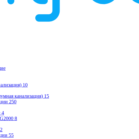
щие
ализация)
10
умная канализация)
15
ации
250
0
4
KG2000
8
2
ции
55