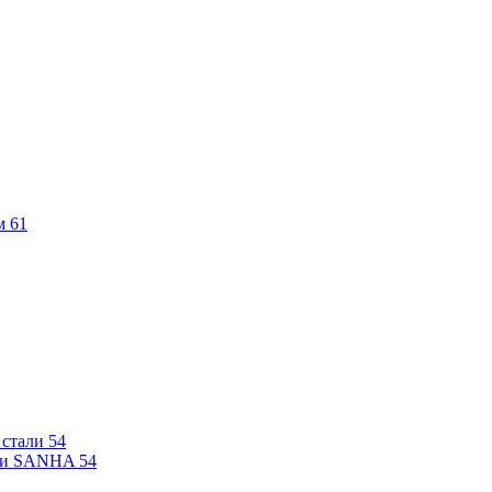
м
61
 стали
54
али SANHA
54