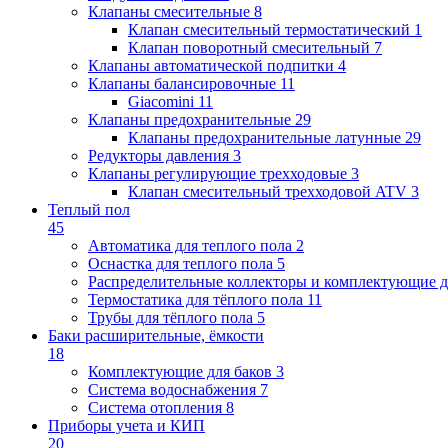
Клапаны cмесительные
8
Клапан cмесительный термостатический
1
Клапан поворотный cмесительный
7
Клапаны автоматической подпитки
4
Клапаны балансировочные
11
Giacomini
11
Клапаны предохранительные
29
Клапаны предохранительные латунные
29
Редукторы давления
3
Клапаны регулирующие трехходовые
3
Клапан смесительный трехходовой ATV
3
Теплый пол
45
Автоматика для теплого пола
2
Оснастка для теплого пола
5
Распределительные коллекторы и комплектующие д
Термостатика для тёплого пола
11
Трубы для тёплого пола
5
Баки расширительные, ёмкости
18
Комплектующие для баков
3
Система водоснабжения
7
Система отопления
8
Приборы учета и КИП
20