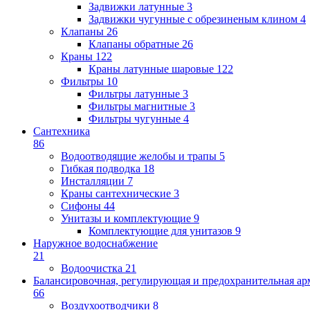
Задвижки латунные
3
Задвижки чугунные с обрезиненым клином
4
Клапаны
26
Клапаны обратные
26
Краны
122
Краны латунные шаровые
122
Фильтры
10
Фильтры латунные
3
Фильтры магнитные
3
Фильтры чугунные
4
Сантехника
86
Водоотводящие желобы и трапы
5
Гибкая подводка
18
Инсталляции
7
Краны сантехнические
3
Сифоны
44
Унитазы и комплектующие
9
Комплектующие для унитазов
9
Наружное водоснабжение
21
Водоочистка
21
Балансировочная, регулирующая и предохранительная ар
66
Воздухоотводчики
8