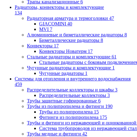
Трапы канализационные
6
Радиаторы, конвекторы и комплектующие
134
Радиаторная арматура и термоголовки
47
GIACOMINI
40
MVI
7
Алюминиевые и биметаллические радиаторы
8
Биметаллические радиаторы
8
Конвекторы
17
Конвекторы Новатерм
17
Стальные радиаторы и комплектующие
61
Стальные радиаторы с боковым подключение
Чугунные радиаторы и комплектующие
1
Чугунные радиаторы
1
Системы для отопления и внутреннего водоснабжения
459
Распределительные коллекторы и шкафы
3
Распределительные коллекторы
3
Трубы защитные гофрированные
6
Трубы из полипропилена и фитинги
190
Трубы из полипропилена
15
Фитинги из полипропилена
175
Трубы и фитинги из нержавеющей и оцинкованной
Система трубопроводов из нержавеющей ст
Трубы медные и фитинги
42