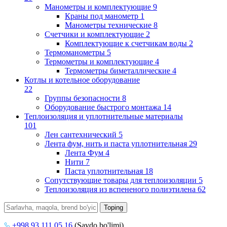
Манометры и комплектующие
9
Краны под манометр
1
Манометры технические
8
Счетчики и комплектующие
2
Комплектующие к счетчикам воды
2
Термоманометры
5
Термометры и комплектующие
4
Термометры биметаллические
4
Котлы и котельное оборудование
22
Группы безопасности
8
Оборудование быстрого монтажа
14
Теплоизоляция и уплотнительные материалы
101
Лен сантехнический
5
Лента фум, нить и паста уплотнительная
29
Лента Фум
4
Нити
7
Паста уплотнительная
18
Сопутствующие товары для теплоизоляции
5
Теплоизоляция из вспененого полиэтилена
62
+998 93 111 05 16
(Savdo bo'limi)