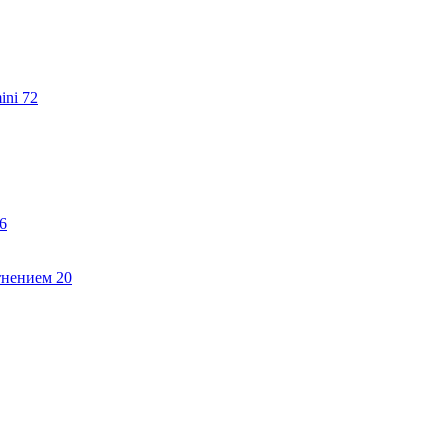
ini
72
6
тнением
20