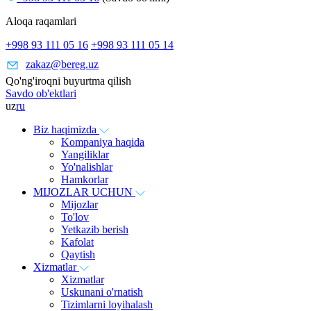
Aloqa raqamlari
+998 93 111 05 16
+998 93 111 05 14
zakaz@bereg.uz
Qo'ng'iroqni buyurtma qilish
Savdo ob'ektlari
uz
ru
Biz haqimizda
Kompaniya haqida
Yangiliklar
Yo'nalishlar
Hamkorlar
MIJOZLAR UCHUN
Mijozlar
To'lov
Yetkazib berish
Kafolat
Qaytish
Xizmatlar
Xizmatlar
Uskunani o'rnatish
Tizimlarni loyihalash