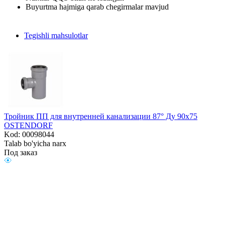
Buyurtma hajmiga qarab chegirmalar mavjud
Tegishli mahsulotlar
Тройник ПП для внутренней канализации 87° Ду 90х75
OSTENDORF
Kod: 00098044
Talab bo'yicha narx
Под заказ