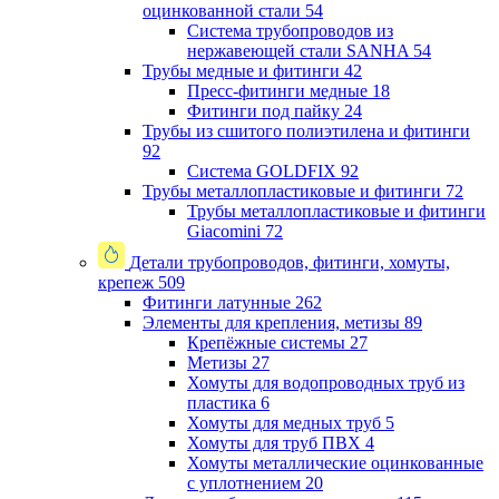
оцинкованной стали
54
Система трубопроводов из
нержавеющей стали SANHA
54
Трубы медные и фитинги
42
Пресс-фитинги медные
18
Фитинги под пайку
24
Трубы из сшитого полиэтилена и фитинги
92
Система GOLDFIX
92
Трубы металлопластиковые и фитинги
72
Трубы металлопластиковые и фитинги
Giacomini
72
Детали трубопроводов, фитинги, хомуты,
крепеж
509
Фитинги латунные
262
Элементы для крепления, метизы
89
Крепёжные системы
27
Метизы
27
Хомуты для водопроводных труб из
пластика
6
Хомуты для медных труб
5
Хомуты для труб ПВХ
4
Хомуты металлические оцинкованные
с уплотнением
20