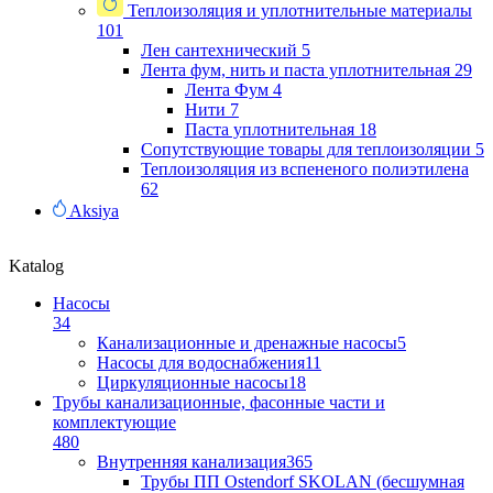
Теплоизоляция и уплотнительные материалы
101
Лен сантехнический
5
Лента фум, нить и паста уплотнительная
29
Лента Фум
4
Нити
7
Паста уплотнительная
18
Сопутствующие товары для теплоизоляции
5
Теплоизоляция из вспененого полиэтилена
62
Aksiya
Katalog
Насосы
34
Канализационные и дренажные насосы
5
Насосы для водоснабжения
11
Циркуляционные насосы
18
Трубы канализационные, фасонные части и
комплектующие
480
Внутренняя канализация
365
Трубы ПП Ostendorf SKOLAN (бесшумная