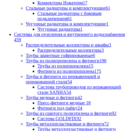
Конвекторы Новатерм
17
Стальные радиаторы и комплектующие
61
Стальные радиаторы с боковым
подключением
61
Чугунные радиаторы и комплектующие
1
Чугунные радиаторы
1
Системы для отопления и внутреннего водоснабжения
459
Распределительные коллекторы и шкафы
3
Распределительные коллекторы
3
Трубы защитные гофрированные
6
Трубы из полипропилена и фитинги
190
Трубы из полипропилена
15
Фитинги из полипропилена
175
Трубы и фитинги из нержавеющей и
оцинкованной стали
54
Система трубопроводов из нержавеющей
стали SANHA
54
Трубы медные и фитинги
42
Пресс-фитинги медные
18
Фитинги под пайку
24
Трубы из сшитого полиэтилена и фитинги
92
Система GOLDFIX
92
Трубы металлопластиковые и фитинги
72
Трубы металлопластиковые и фитинги