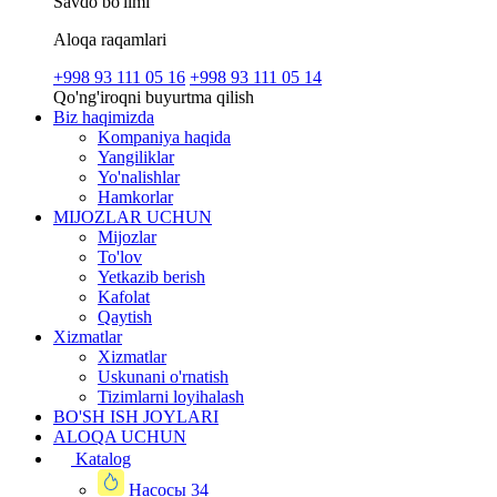
Savdo bo'limi
Aloqa raqamlari
+998 93 111 05 16
+998 93 111 05 14
Qo'ng'iroqni buyurtma qilish
Biz haqimizda
Kompaniya haqida
Yangiliklar
Yo'nalishlar
Hamkorlar
MIJOZLAR UCHUN
Mijozlar
To'lov
Yetkazib berish
Kafolat
Qaytish
Xizmatlar
Xizmatlar
Uskunani o'rnatish
Tizimlarni loyihalash
BO'SH ISH JOYLARI
ALOQA UCHUN
Katalog
Насосы
34