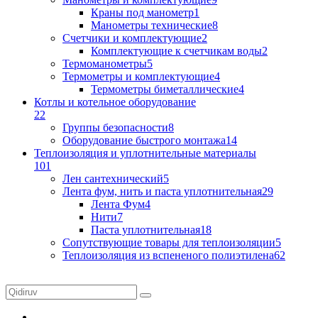
Краны под манометр
1
Манометры технические
8
Счетчики и комплектующие
2
Комплектующие к счетчикам воды
2
Термоманометры
5
Термометры и комплектующие
4
Термометры биметаллические
4
Котлы и котельное оборудование
22
Группы безопасности
8
Оборудование быстрого монтажа
14
Теплоизоляция и уплотнительные материалы
101
Лен сантехнический
5
Лента фум, нить и паста уплотнительная
29
Лента Фум
4
Нити
7
Паста уплотнительная
18
Сопутствующие товары для теплоизоляции
5
Теплоизоляция из вспененого полиэтилена
62