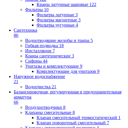
Краны латунные шаровые
122
Фильтры
10
Фильтры латунные
3
Фильтры магнитные
3
Фильтры чугунные
4
Сантехника
86
Водоотводящие желобы и трапы
5
Гибкая подводка
18
Инсталляции
7
Краны сантехнические
3
Сифоны
44
Унитазы и комплектующие
9
Комплектующие для унитазов
9
Наружное водоснабжение
21
Водоочистка
21
Балансировочная, регулирующая и предохранительная
арматура
66
Воздухоотводчики
8
Клапаны cмесительные
8
Клапан cмесительный термостатический
1
Клапан поворотный cмесительный
7
Клапаны автоматической подпитки
4