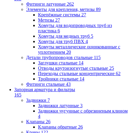
Фитинги латунные
262
Элементы для крепления, метизы
89
Крепёжные системы
27
Метизы
27
Хомуты для водопроводных труб из
пластика
6
Хомуты для медных труб
5
Хомуты для труб ПВХ
4
Хомуты металлические оцинкованные с
уплотнением
20
Детали трубопроводов стальные
115
Заглушки стальные
14
Отводы крутоизогнутые стальные
25
Переходы стальные концентрические
62
Тройники стальные
14
Фитинги стальные
43
Запорная арматура и фильтры
165
Задвижки
7
Задвижки латунные
3
Задвижки чугунные с обрезиненым клином
4
Клапаны
26
Клапаны обратные
26
Краны
122