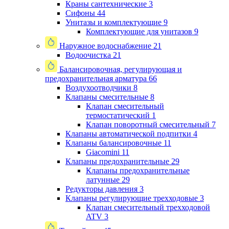
Краны сантехнические
3
Сифоны
44
Унитазы и комплектующие
9
Комплектующие для унитазов
9
Наружное водоснабжение
21
Водоочистка
21
Балансировочная, регулирующая и
предохранительная арматура
66
Воздухоотводчики
8
Клапаны cмесительные
8
Клапан cмесительный
термостатический
1
Клапан поворотный cмесительный
7
Клапаны автоматической подпитки
4
Клапаны балансировочные
11
Giacomini
11
Клапаны предохранительные
29
Клапаны предохранительные
латунные
29
Редукторы давления
3
Клапаны регулирующие трехходовые
3
Клапан смесительный трехходовой
ATV
3