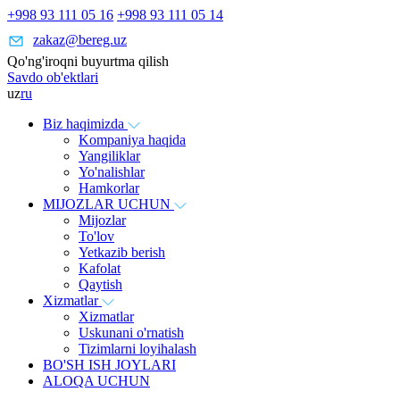
+998 93 111 05 16
+998 93 111 05 14
zakaz@bereg.uz
Qo'ng'iroqni buyurtma qilish
Savdo ob'ektlari
uz
ru
Biz haqimizda
Kompaniya haqida
Yangiliklar
Yo'nalishlar
Hamkorlar
MIJOZLAR UCHUN
Mijozlar
To'lov
Yetkazib berish
Kafolat
Qaytish
Xizmatlar
Xizmatlar
Uskunani o'rnatish
Tizimlarni loyihalash
BO'SH ISH JOYLARI
ALOQA UCHUN