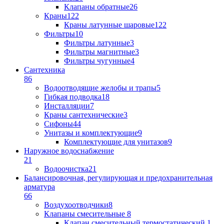
Клапаны обратные
26
Краны
122
Краны латунные шаровые
122
Фильтры
10
Фильтры латунные
3
Фильтры магнитные
3
Фильтры чугунные
4
Сантехника
86
Водоотводящие желобы и трапы
5
Гибкая подводка
18
Инсталляции
7
Краны сантехнические
3
Сифоны
44
Унитазы и комплектующие
9
Комплектующие для унитазов
9
Наружное водоснабжение
21
Водоочистка
21
Балансировочная, регулирующая и предохранительная
арматура
66
Воздухоотводчики
8
Клапаны cмесительные
8
Клапан cмесительный термостатический
1