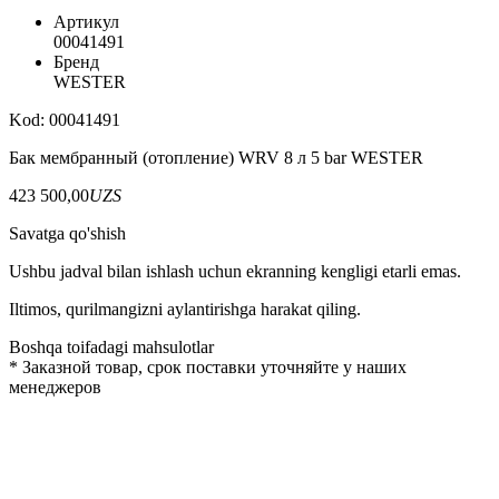
Артикул
00041491
Бренд
WESTER
Kod: 00041491
Бак мембранный (отопление) WRV 8 л 5 bar WESTER
423 500,00
UZS
Savatga qo'shish
Ushbu jadval bilan ishlash uchun ekranning kengligi etarli emas.
Iltimos, qurilmangizni aylantirishga harakat qiling.
Boshqa toifadagi mahsulotlar
*
Заказной товар, срок поставки уточняйте у наших
менеджеров