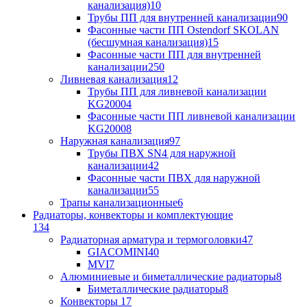
канализация)
10
Трубы ПП для внутренней канализации
90
Фасонные части ПП Ostendorf SKOLAN
(бесшумная канализация)
15
Фасонные части ПП для внутренней
канализации
250
Ливневая канализация
12
Трубы ПП для ливневой канализации
KG2000
4
Фасонные части ПП ливневой канализации
KG2000
8
Наружная канализация
97
Трубы ПВХ SN4 для наружной
канализации
42
Фасонные части ПВХ для наружной
канализации
55
Трапы канализационные
6
Радиаторы, конвекторы и комплектующие
134
Радиаторная арматура и термоголовки
47
GIACOMINI
40
MVI
7
Алюминиевые и биметаллические радиаторы
8
Биметаллические радиаторы
8
Конвекторы
17