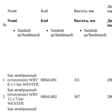
Ди
Nomi
Kod
Высота, мм
на
Nomi
Kod
Высота, мм
Ди
№
на
Saralash
Saralash
Saralash
qo'llanilmaydi
qo'llanilmaydi
qo'llanilmaydi
Бак мембранный
1
(отопление) WRV
00041491
311
20
8 л 5 bar WESTER
Бак мембранный
(отопление) WRV
2
00041492
307
28
12 л 5 bar
WESTER
Бак мембранный