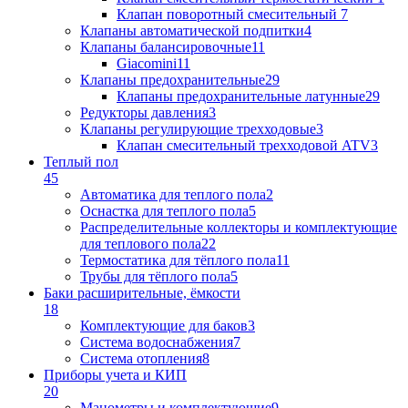
Клапан поворотный cмесительный
7
Клапаны автоматической подпитки
4
Клапаны балансировочные
11
Giacomini
11
Клапаны предохранительные
29
Клапаны предохранительные латунные
29
Редукторы давления
3
Клапаны регулирующие трехходовые
3
Клапан смесительный трехходовой ATV
3
Теплый пол
45
Автоматика для теплого пола
2
Оснастка для теплого пола
5
Распределительные коллекторы и комплектующие
для теплового пола
22
Термостатика для тёплого пола
11
Трубы для тёплого пола
5
Баки расширительные, ёмкости
18
Комплектующие для баков
3
Система водоснабжения
7
Система отопления
8
Приборы учета и КИП
20
Манометры и комплектующие
9