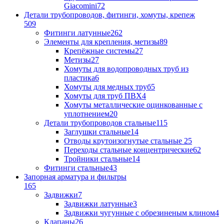
Giacomini
72
Детали трубопроводов, фитинги, хомуты, крепеж
509
Фитинги латунные
262
Элементы для крепления, метизы
89
Крепёжные системы
27
Метизы
27
Хомуты для водопроводных труб из
пластика
6
Хомуты для медных труб
5
Хомуты для труб ПВХ
4
Хомуты металлические оцинкованные с
уплотнением
20
Детали трубопроводов стальные
115
Заглушки стальные
14
Отводы крутоизогнутые стальные
25
Переходы стальные концентрические
62
Тройники стальные
14
Фитинги стальные
43
Запорная арматура и фильтры
165
Задвижки
7
Задвижки латунные
3
Задвижки чугунные с обрезиненым клином
4
Клапаны
26