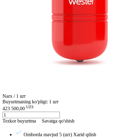
Narx / 1 шт
Buyurtmaning ko'pligi: 1 шт
UZS
423 500,00
Tezkor buyurtma
Savatga qo'shish
Omborda mavjud 5 (шт)
Xarid qilish