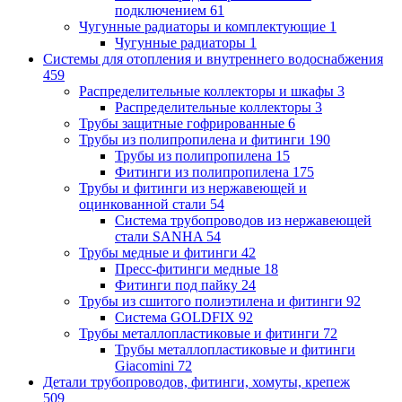
подключением
61
Чугунные радиаторы и комплектующие
1
Чугунные радиаторы
1
Системы для отопления и внутреннего водоснабжения
459
Распределительные коллекторы и шкафы
3
Распределительные коллекторы
3
Трубы защитные гофрированные
6
Трубы из полипропилена и фитинги
190
Трубы из полипропилена
15
Фитинги из полипропилена
175
Трубы и фитинги из нержавеющей и
оцинкованной стали
54
Система трубопроводов из нержавеющей
стали SANHA
54
Трубы медные и фитинги
42
Пресс-фитинги медные
18
Фитинги под пайку
24
Трубы из сшитого полиэтилена и фитинги
92
Система GOLDFIX
92
Трубы металлопластиковые и фитинги
72
Трубы металлопластиковые и фитинги
Giacomini
72
Детали трубопроводов, фитинги, хомуты, крепеж
509