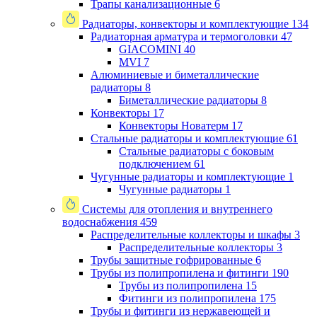
Трапы канализационные
6
Радиаторы, конвекторы и комплектующие
134
Радиаторная арматура и термоголовки
47
GIACOMINI
40
MVI
7
Алюминиевые и биметаллические
радиаторы
8
Биметаллические радиаторы
8
Конвекторы
17
Конвекторы Новатерм
17
Стальные радиаторы и комплектующие
61
Стальные радиаторы с боковым
подключением
61
Чугунные радиаторы и комплектующие
1
Чугунные радиаторы
1
Системы для отопления и внутреннего
водоснабжения
459
Распределительные коллекторы и шкафы
3
Распределительные коллекторы
3
Трубы защитные гофрированные
6
Трубы из полипропилена и фитинги
190
Трубы из полипропилена
15
Фитинги из полипропилена
175
Трубы и фитинги из нержавеющей и