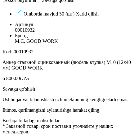
Tezkor buyurtma
Savatga qo'shish
Omborda mavjud 50 (шт)
Xarid qilish
Артикул
00010932
Бренд
M.С. GOOD WORK
Kod: 00010932
Анкер стальной оцинкованный (дюбель-втулка) М10 (12х40
мм) GOOD WORK
6 800,00
UZS
Savatga qo'shish
Ushbu jadval bilan ishlash uchun ekranning kengligi etarli emas.
Iltimos, qurilmangizni aylantirishga harakat qiling.
Boshqa toifadagi mahsulotlar
*
Заказной товар, срок поставки уточняйте у наших
менеджеров