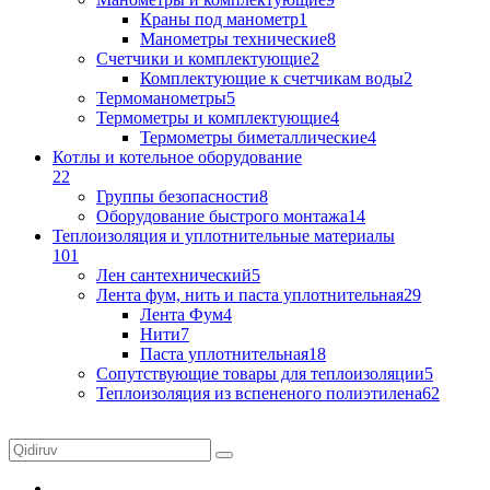
Краны под манометр
1
Манометры технические
8
Счетчики и комплектующие
2
Комплектующие к счетчикам воды
2
Термоманометры
5
Термометры и комплектующие
4
Термометры биметаллические
4
Котлы и котельное оборудование
22
Группы безопасности
8
Оборудование быстрого монтажа
14
Теплоизоляция и уплотнительные материалы
101
Лен сантехнический
5
Лента фум, нить и паста уплотнительная
29
Лента Фум
4
Нити
7
Паста уплотнительная
18
Сопутствующие товары для теплоизоляции
5
Теплоизоляция из вспененого полиэтилена
62