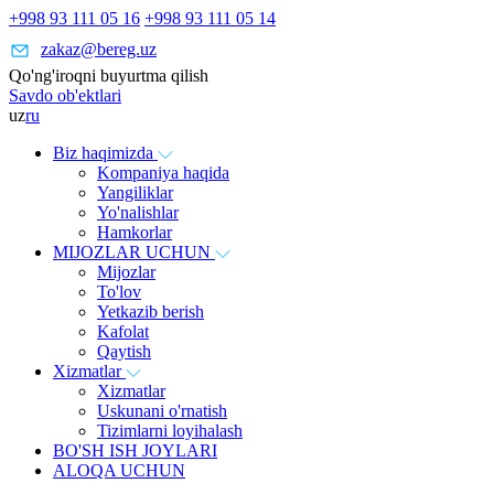
+998 93 111 05 16
+998 93 111 05 14
zakaz@bereg.uz
Qo'ng'iroqni buyurtma qilish
Savdo ob'ektlari
uz
ru
Biz haqimizda
Kompaniya haqida
Yangiliklar
Yo'nalishlar
Hamkorlar
MIJOZLAR UCHUN
Mijozlar
To'lov
Yetkazib berish
Kafolat
Qaytish
Xizmatlar
Xizmatlar
Uskunani o'rnatish
Tizimlarni loyihalash
BO'SH ISH JOYLARI
ALOQA UCHUN