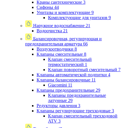
Краны сантехнические
3
Сифоны
44
Унитазы и комплектующие
9
Комплектующие для унитазов
9
Наружное водоснабжение
21
Водоочистка
21
Балансировочная, регулирующая и
предохранительная арматура
66
Воздухоотводчики
8
Клапаны cмесительные
8
Клапан cмесительный
термостатический
1
Клапан поворотный cмесительный
7
Клапаны автоматической подпитки
4
Клапаны балансировочные
11
Giacomini
11
Клапаны предохранительные
29
Клапаны предохранительные
латунные
29
Редукторы давления
3
Клапаны регулирующие трехходовые
3
Клапан смесительный трехходовой
ATV
3