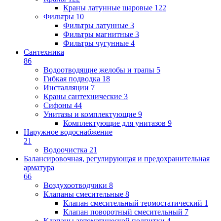
Краны латунные шаровые
122
Фильтры
10
Фильтры латунные
3
Фильтры магнитные
3
Фильтры чугунные
4
Сантехника
86
Водоотводящие желобы и трапы
5
Гибкая подводка
18
Инсталляции
7
Краны сантехнические
3
Сифоны
44
Унитазы и комплектующие
9
Комплектующие для унитазов
9
Наружное водоснабжение
21
Водоочистка
21
Балансировочная, регулирующая и предохранительная
арматура
66
Воздухоотводчики
8
Клапаны cмесительные
8
Клапан cмесительный термостатический
1
Клапан поворотный cмесительный
7
Клапаны автоматической подпитки
4