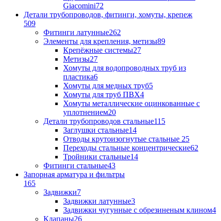
Giacomini
72
Детали трубопроводов, фитинги, хомуты, крепеж
509
Фитинги латунные
262
Элементы для крепления, метизы
89
Крепёжные системы
27
Метизы
27
Хомуты для водопроводных труб из
пластика
6
Хомуты для медных труб
5
Хомуты для труб ПВХ
4
Хомуты металлические оцинкованные с
уплотнением
20
Детали трубопроводов стальные
115
Заглушки стальные
14
Отводы крутоизогнутые стальные
25
Переходы стальные концентрические
62
Тройники стальные
14
Фитинги стальные
43
Запорная арматура и фильтры
165
Задвижки
7
Задвижки латунные
3
Задвижки чугунные с обрезиненым клином
4
Клапаны
26