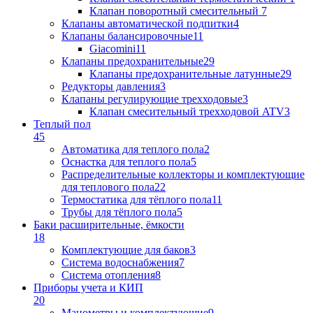
Клапан поворотный cмесительный
7
Клапаны автоматической подпитки
4
Клапаны балансировочные
11
Giacomini
11
Клапаны предохранительные
29
Клапаны предохранительные латунные
29
Редукторы давления
3
Клапаны регулирующие трехходовые
3
Клапан смесительный трехходовой ATV
3
Теплый пол
45
Автоматика для теплого пола
2
Оснастка для теплого пола
5
Распределительные коллекторы и комплектующие
для теплового пола
22
Термостатика для тёплого пола
11
Трубы для тёплого пола
5
Баки расширительные, ёмкости
18
Комплектующие для баков
3
Система водоснабжения
7
Система отопления
8
Приборы учета и КИП
20
Манометры и комплектующие
9