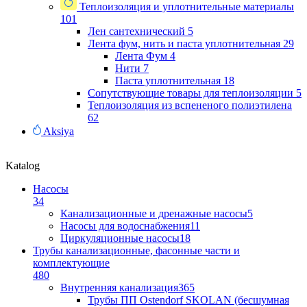
Теплоизоляция и уплотнительные материалы
101
Лен сантехнический
5
Лента фум, нить и паста уплотнительная
29
Лента Фум
4
Нити
7
Паста уплотнительная
18
Сопутствующие товары для теплоизоляции
5
Теплоизоляция из вспененого полиэтилена
62
Aksiya
Katalog
Насосы
34
Канализационные и дренажные насосы
5
Насосы для водоснабжения
11
Циркуляционные насосы
18
Трубы канализационные, фасонные части и
комплектующие
480
Внутренняя канализация
365
Трубы ПП Ostendorf SKOLAN (бесшумная