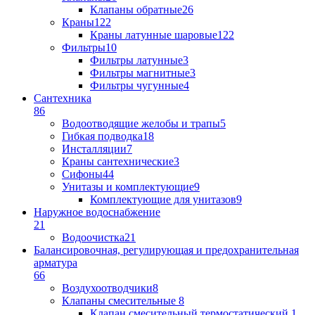
Клапаны обратные
26
Краны
122
Краны латунные шаровые
122
Фильтры
10
Фильтры латунные
3
Фильтры магнитные
3
Фильтры чугунные
4
Сантехника
86
Водоотводящие желобы и трапы
5
Гибкая подводка
18
Инсталляции
7
Краны сантехнические
3
Сифоны
44
Унитазы и комплектующие
9
Комплектующие для унитазов
9
Наружное водоснабжение
21
Водоочистка
21
Балансировочная, регулирующая и предохранительная
арматура
66
Воздухоотводчики
8
Клапаны cмесительные
8
Клапан cмесительный термостатический
1