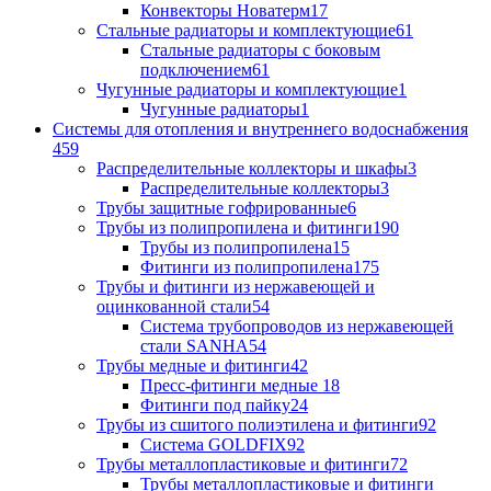
Конвекторы Новатерм
17
Стальные радиаторы и комплектующие
61
Стальные радиаторы с боковым
подключением
61
Чугунные радиаторы и комплектующие
1
Чугунные радиаторы
1
Системы для отопления и внутреннего водоснабжения
459
Распределительные коллекторы и шкафы
3
Распределительные коллекторы
3
Трубы защитные гофрированные
6
Трубы из полипропилена и фитинги
190
Трубы из полипропилена
15
Фитинги из полипропилена
175
Трубы и фитинги из нержавеющей и
оцинкованной стали
54
Система трубопроводов из нержавеющей
стали SANHA
54
Трубы медные и фитинги
42
Пресс-фитинги медные
18
Фитинги под пайку
24
Трубы из сшитого полиэтилена и фитинги
92
Система GOLDFIX
92
Трубы металлопластиковые и фитинги
72
Трубы металлопластиковые и фитинги