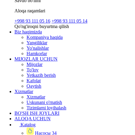
Savdo bo'limi
Aloqa raqamlari
+998 93 111 05 16
+998 93 111 05 14
Qo'ng'iroqni buyurtma qilish
Biz haqimizda
Kompaniya haqida
Yangiliklar
Yo'nalishlar
Hamkorlar
MIJOZLAR UCHUN
Mijozlar
To'lov
Yetkazib berish
Kafolat
Qaytish
Xizmatlar
Xizmatlar
Uskunani o'rnatish
Tizimlarni loyihalash
BO'SH ISH JOYLARI
ALOQA UCHUN
Katalog
Насосы
34