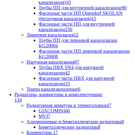
канализация)
10
Трубы ПП для внутренней канализации
90
Фасонные части ПП Ostendorf SKOLAN
(бесшумная канализация)
15
Фасонные части ПП для внутренней
канализации
250
Ливневая канализация
12
Трубы ПП для ливневой канализации
KG2000
4
Фасонные части ПП ливневой канализации
KG2000
8
Наружная канализация
97
Трубы ПВХ SN4 для наружной
канализации
42
Фасонные части ПВХ для наружной
канализации
55
Трапы канализационные
6
Радиаторы, конвекторы и комплектующие
134
Радиаторная арматура и термоголовки
47
GIACOMINI
40
MVI
7
Алюминиевые и биметаллические радиаторы
8
Биметаллические радиаторы
8
Конвекторы
17