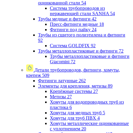
оцинкованной стали
54
Система трубопроводов из
нержавеющей стали SANHA
54
Трубы медные и фитинги
42
Пресс-фитинги медные
18
Фитинги под пайку
24
Трубы из сшитого полиэтилена и фитинги
92
Система GOLDFIX
92
Трубы металлопластиковые и фитинги
72
Трубы металлопластиковые и фитинги
Giacomini
72
Детали трубопроводов, фитинги, хомуты,
крепеж
509
Фитинги латунные
262
Элементы для крепления, метизы
89
Крепёжные системы
27
Метизы
27
Хомуты для водопроводных труб из
пластика
6
Хомуты для медных труб
5
Хомуты для труб ПВХ
4
Хомуты металлические оцинкованные
с уплотнением
20