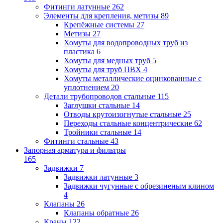
Фитинги латунные
262
Элементы для крепления, метизы
89
Крепёжные системы
27
Метизы
27
Хомуты для водопроводных труб из
пластика
6
Хомуты для медных труб
5
Хомуты для труб ПВХ
4
Хомуты металлические оцинкованные с
уплотнением
20
Детали трубопроводов стальные
115
Заглушки стальные
14
Отводы крутоизогнутые стальные
25
Переходы стальные концентрические
62
Тройники стальные
14
Фитинги стальные
43
Запорная арматура и фильтры
165
Задвижки
7
Задвижки латунные
3
Задвижки чугунные с обрезиненым клином
4
Клапаны
26
Клапаны обратные
26
Краны
122