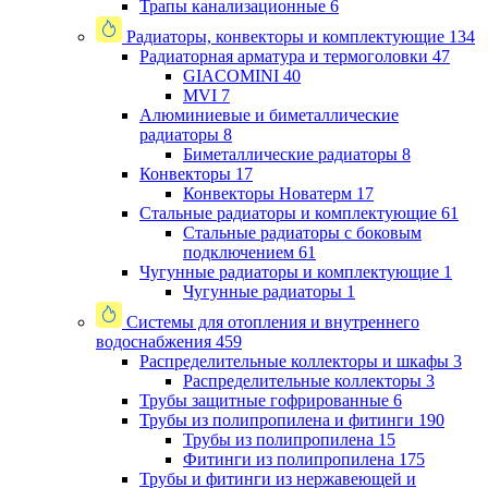
Трапы канализационные
6
Радиаторы, конвекторы и комплектующие
134
Радиаторная арматура и термоголовки
47
GIACOMINI
40
MVI
7
Алюминиевые и биметаллические
радиаторы
8
Биметаллические радиаторы
8
Конвекторы
17
Конвекторы Новатерм
17
Стальные радиаторы и комплектующие
61
Стальные радиаторы с боковым
подключением
61
Чугунные радиаторы и комплектующие
1
Чугунные радиаторы
1
Системы для отопления и внутреннего
водоснабжения
459
Распределительные коллекторы и шкафы
3
Распределительные коллекторы
3
Трубы защитные гофрированные
6
Трубы из полипропилена и фитинги
190
Трубы из полипропилена
15
Фитинги из полипропилена
175
Трубы и фитинги из нержавеющей и