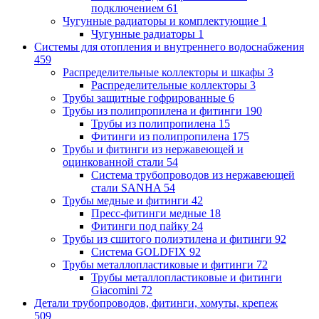
подключением
61
Чугунные радиаторы и комплектующие
1
Чугунные радиаторы
1
Системы для отопления и внутреннего водоснабжения
459
Распределительные коллекторы и шкафы
3
Распределительные коллекторы
3
Трубы защитные гофрированные
6
Трубы из полипропилена и фитинги
190
Трубы из полипропилена
15
Фитинги из полипропилена
175
Трубы и фитинги из нержавеющей и
оцинкованной стали
54
Система трубопроводов из нержавеющей
стали SANHA
54
Трубы медные и фитинги
42
Пресс-фитинги медные
18
Фитинги под пайку
24
Трубы из сшитого полиэтилена и фитинги
92
Система GOLDFIX
92
Трубы металлопластиковые и фитинги
72
Трубы металлопластиковые и фитинги
Giacomini
72
Детали трубопроводов, фитинги, хомуты, крепеж
509