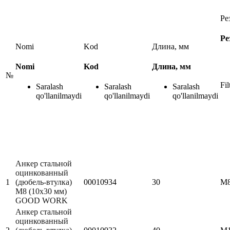
Ре
Ре
Nomi
Kod
Длина, мм
Nomi
Kod
Длина, мм
№
Fil
Saralash
Saralash
Saralash
qo'llanilmaydi
qo'llanilmaydi
qo'llanilmaydi
Анкер стальной
оцинкованный
1
(дюбель-втулка)
00010934
30
М
М8 (10х30 мм)
GOOD WORK
Анкер стальной
оцинкованный