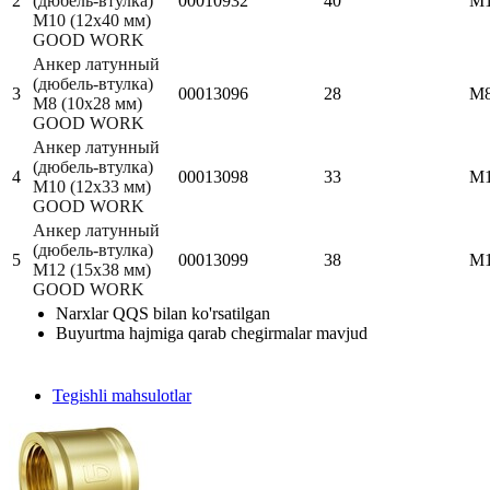
2
(дюбель-втулка)
00010932
40
М
М10 (12х40 мм)
GOOD WORK
Анкер латунный
(дюбель-втулка)
3
00013096
28
М
М8 (10х28 мм)
GOOD WORK
Анкер латунный
(дюбель-втулка)
4
00013098
33
М
М10 (12х33 мм)
GOOD WORK
Анкер латунный
(дюбель-втулка)
5
00013099
38
М
М12 (15х38 мм)
GOOD WORK
Narxlar QQS bilan ko'rsatilgan
Buyurtma hajmiga qarab chegirmalar mavjud
Tegishli mahsulotlar