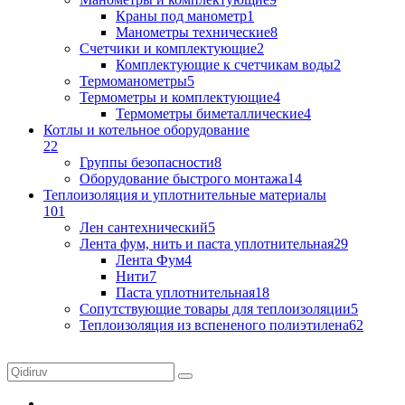
Краны под манометр
1
Манометры технические
8
Счетчики и комплектующие
2
Комплектующие к счетчикам воды
2
Термоманометры
5
Термометры и комплектующие
4
Термометры биметаллические
4
Котлы и котельное оборудование
22
Группы безопасности
8
Оборудование быстрого монтажа
14
Теплоизоляция и уплотнительные материалы
101
Лен сантехнический
5
Лента фум, нить и паста уплотнительная
29
Лента Фум
4
Нити
7
Паста уплотнительная
18
Сопутствующие товары для теплоизоляции
5
Теплоизоляция из вспененого полиэтилена
62