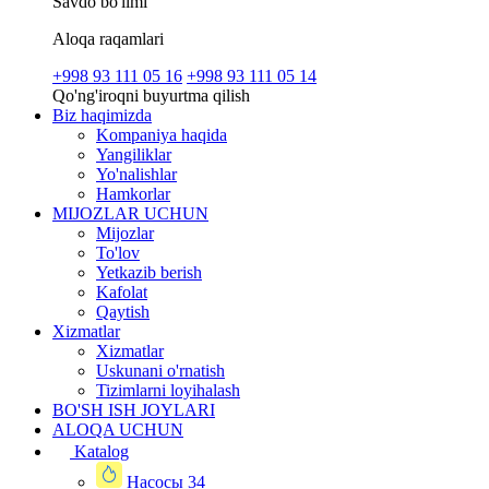
Savdo bo'limi
Aloqa raqamlari
+998 93 111 05 16
+998 93 111 05 14
Qo'ng'iroqni buyurtma qilish
Biz haqimizda
Kompaniya haqida
Yangiliklar
Yo'nalishlar
Hamkorlar
MIJOZLAR UCHUN
Mijozlar
To'lov
Yetkazib berish
Kafolat
Qaytish
Xizmatlar
Xizmatlar
Uskunani o'rnatish
Tizimlarni loyihalash
BO'SH ISH JOYLARI
ALOQA UCHUN
Katalog
Насосы
34