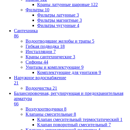
Краны латунные шаровые
122
Фильтры
10
Фильтры латунные
3
Фильтры магнитные
3
Фильтры чугунные
4
Сантехника
86
Водоотводящие желобы и трапы
5
Гибкая подводка
18
Инсталляции
7
Краны сантехнические
3
Сифоны
44
Унитазы и комплектующие
9
Комплектующие для унитазов
9
Наружное водоснабжение
21
Водоочистка
21
Балансировочная, регулирующая и предохранительная
арматура
66
Воздухоотводчики
8
Клапаны cмесительные
8
Клапан cмесительный термостатический
1
Клапан поворотный cмесительный
7
Клапаны автоматической подпитки
4