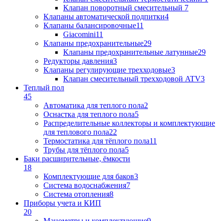
Клапан поворотный cмесительный
7
Клапаны автоматической подпитки
4
Клапаны балансировочные
11
Giacomini
11
Клапаны предохранительные
29
Клапаны предохранительные латунные
29
Редукторы давления
3
Клапаны регулирующие трехходовые
3
Клапан смесительный трехходовой ATV
3
Теплый пол
45
Автоматика для теплого пола
2
Оснастка для теплого пола
5
Распределительные коллекторы и комплектующие
для теплового пола
22
Термостатика для тёплого пола
11
Трубы для тёплого пола
5
Баки расширительные, ёмкости
18
Комплектующие для баков
3
Система водоснабжения
7
Система отопления
8
Приборы учета и КИП
20
Манометры и комплектующие
9