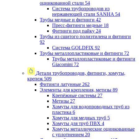
оцинкованной стали
54
Система трубопроводов из
нержавеющей стали SANHA
54
Трубы медные и фитинги
42
Пресс-фитинги медные
18
Фитинги под пайку
24
Трубы из сшитого полиэтилена и фитинги
92
Система GOLDFIX
92
Трубы металлопластиковые и фитинги
72
Трубы металлопластиковые и фитинги
Giacomini
72
Детали трубопроводов, фитинги, хомуты,
крепеж
509
Фитинги латунные
262
Элементы для крепления, метизы
89
Крепёжные системы
27
Метизы
27
Хомуты для водопроводных труб из
пластика
6
Хомуты для медных труб
5
Хомуты для труб ПВХ
4
Хомуты металлические оцинкованные
с уплотнением
20