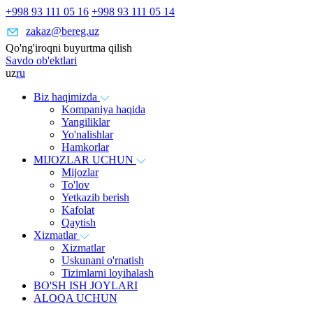
+998 93 111 05 16
+998 93 111 05 14
zakaz@bereg.uz
Qo'ng'iroqni buyurtma qilish
Savdo ob'ektlari
uz
ru
Biz haqimizda
Kompaniya haqida
Yangiliklar
Yo'nalishlar
Hamkorlar
MIJOZLAR UCHUN
Mijozlar
To'lov
Yetkazib berish
Kafolat
Qaytish
Xizmatlar
Xizmatlar
Uskunani o'rnatish
Tizimlarni loyihalash
BO'SH ISH JOYLARI
ALOQA UCHUN