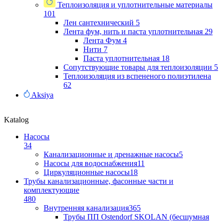
Теплоизоляция и уплотнительные материалы
101
Лен сантехнический
5
Лента фум, нить и паста уплотнительная
29
Лента Фум
4
Нити
7
Паста уплотнительная
18
Сопутствующие товары для теплоизоляции
5
Теплоизоляция из вспененого полиэтилена
62
Aksiya
Katalog
Насосы
34
Канализационные и дренажные насосы
5
Насосы для водоснабжения
11
Циркуляционные насосы
18
Трубы канализационные, фасонные части и
комплектующие
480
Внутренняя канализация
365
Трубы ПП Ostendorf SKOLAN (бесшумная