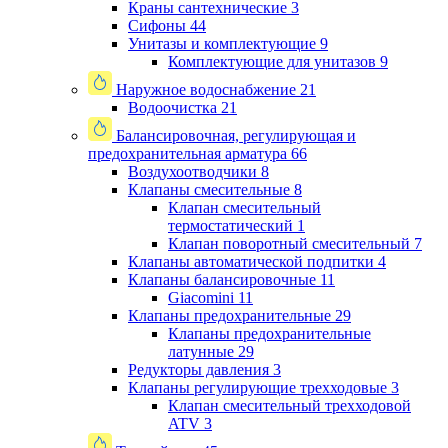
Краны сантехнические
3
Сифоны
44
Унитазы и комплектующие
9
Комплектующие для унитазов
9
Наружное водоснабжение
21
Водоочистка
21
Балансировочная, регулирующая и
предохранительная арматура
66
Воздухоотводчики
8
Клапаны cмесительные
8
Клапан cмесительный
термостатический
1
Клапан поворотный cмесительный
7
Клапаны автоматической подпитки
4
Клапаны балансировочные
11
Giacomini
11
Клапаны предохранительные
29
Клапаны предохранительные
латунные
29
Редукторы давления
3
Клапаны регулирующие трехходовые
3
Клапан смесительный трехходовой
ATV
3