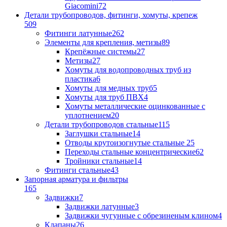
Giacomini
72
Детали трубопроводов, фитинги, хомуты, крепеж
509
Фитинги латунные
262
Элементы для крепления, метизы
89
Крепёжные системы
27
Метизы
27
Хомуты для водопроводных труб из
пластика
6
Хомуты для медных труб
5
Хомуты для труб ПВХ
4
Хомуты металлические оцинкованные с
уплотнением
20
Детали трубопроводов стальные
115
Заглушки стальные
14
Отводы крутоизогнутые стальные
25
Переходы стальные концентрические
62
Тройники стальные
14
Фитинги стальные
43
Запорная арматура и фильтры
165
Задвижки
7
Задвижки латунные
3
Задвижки чугунные с обрезиненым клином
4
Клапаны
26