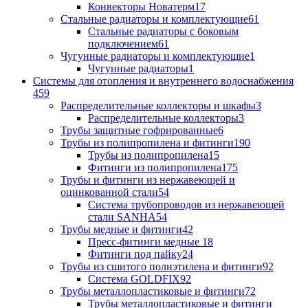
Конвекторы Новатерм
17
Стальные радиаторы и комплектующие
61
Стальные радиаторы с боковым
подключением
61
Чугунные радиаторы и комплектующие
1
Чугунные радиаторы
1
Системы для отопления и внутреннего водоснабжения
459
Распределительные коллекторы и шкафы
3
Распределительные коллекторы
3
Трубы защитные гофрированные
6
Трубы из полипропилена и фитинги
190
Трубы из полипропилена
15
Фитинги из полипропилена
175
Трубы и фитинги из нержавеющей и
оцинкованной стали
54
Система трубопроводов из нержавеющей
стали SANHA
54
Трубы медные и фитинги
42
Пресс-фитинги медные
18
Фитинги под пайку
24
Трубы из сшитого полиэтилена и фитинги
92
Система GOLDFIX
92
Трубы металлопластиковые и фитинги
72
Трубы металлопластиковые и фитинги