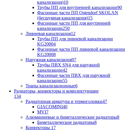
канализация)
10
Трубы ПП для внутренней канализации
90
Фасонные части ПП Ostendorf SKOLAN
(бесшумная канализация)
15
Фасонные части ПП для внутренней
канализации
250
Ливневая канализация
12
Трубы ПП для ливневой канализации
KG2000
4
Фасонные части ПП ливневой канализации
KG2000
8
Наружная канализация
97
Трубы ПВХ SN4 для наружной
канализации
42
Фасонные части ПВХ для наружной
канализации
55
Трапы канализационные
6
Радиаторы, конвекторы и комплектующие
134
Радиаторная арматура и термоголовки
47
GIACOMINI
40
MVI
7
Алюминиевые и биметаллические радиаторы
8
Биметаллические радиаторы
8
Конвекторы
17