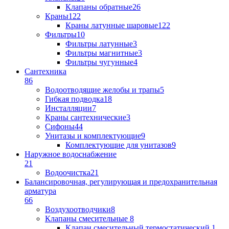
Клапаны обратные
26
Краны
122
Краны латунные шаровые
122
Фильтры
10
Фильтры латунные
3
Фильтры магнитные
3
Фильтры чугунные
4
Сантехника
86
Водоотводящие желобы и трапы
5
Гибкая подводка
18
Инсталляции
7
Краны сантехнические
3
Сифоны
44
Унитазы и комплектующие
9
Комплектующие для унитазов
9
Наружное водоснабжение
21
Водоочистка
21
Балансировочная, регулирующая и предохранительная
арматура
66
Воздухоотводчики
8
Клапаны cмесительные
8
Клапан cмесительный термостатический
1