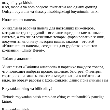
mavjudligiga kirish.
Kod, maqola va nom bo'yicha tovarlar va analoglarni qidiring.
Onlayn buyurtma va shaxsiy hisobingizdagi buyurtmalar tarixi.
Инженерная панель
Уникальная рабочая панель для настоящих инженеров,
которая всегда под рукой – все ваши юридические данные в
системе, а так же отложенные товары, формирование заявки,
документы на оплату, история ваших заказов – это всё
«Инженерная панель», созданная для удобства клиентов
компании «Chisty Bereg».
Таблица аналогов
Уникальная «Таблица аналогов» в карточке каждого товара,
что позволяет выбрать проще, дешевле, быстрее! Фильтры,
сортировки и заказ множества модификаций в табличном
виде, по образу работы с Excel-файлом, давно привычным вам
Ro'yxatdan o'ting va bilib oling!
Tizimda ro'yxatdan o'tish tartibidan o'ting va muhandislik paneliga
kiring.
Ro'yxatdan o'tish