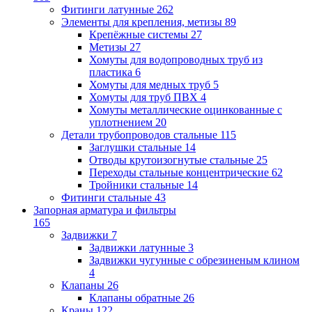
Фитинги латунные
262
Элементы для крепления, метизы
89
Крепёжные системы
27
Метизы
27
Хомуты для водопроводных труб из
пластика
6
Хомуты для медных труб
5
Хомуты для труб ПВХ
4
Хомуты металлические оцинкованные с
уплотнением
20
Детали трубопроводов стальные
115
Заглушки стальные
14
Отводы крутоизогнутые стальные
25
Переходы стальные концентрические
62
Тройники стальные
14
Фитинги стальные
43
Запорная арматура и фильтры
165
Задвижки
7
Задвижки латунные
3
Задвижки чугунные с обрезиненым клином
4
Клапаны
26
Клапаны обратные
26
Краны
122