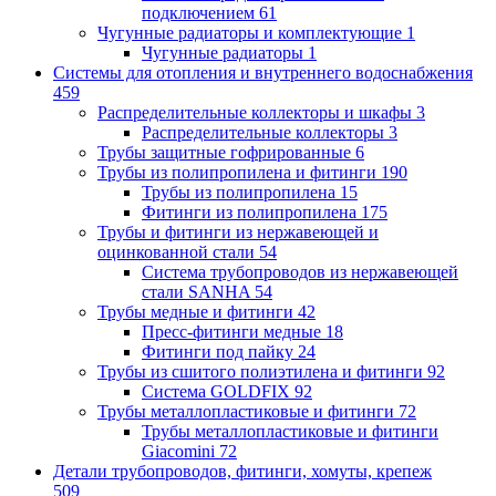
подключением
61
Чугунные радиаторы и комплектующие
1
Чугунные радиаторы
1
Системы для отопления и внутреннего водоснабжения
459
Распределительные коллекторы и шкафы
3
Распределительные коллекторы
3
Трубы защитные гофрированные
6
Трубы из полипропилена и фитинги
190
Трубы из полипропилена
15
Фитинги из полипропилена
175
Трубы и фитинги из нержавеющей и
оцинкованной стали
54
Система трубопроводов из нержавеющей
стали SANHA
54
Трубы медные и фитинги
42
Пресс-фитинги медные
18
Фитинги под пайку
24
Трубы из сшитого полиэтилена и фитинги
92
Система GOLDFIX
92
Трубы металлопластиковые и фитинги
72
Трубы металлопластиковые и фитинги
Giacomini
72
Детали трубопроводов, фитинги, хомуты, крепеж
509