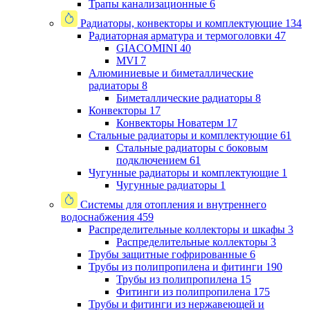
Трапы канализационные
6
Радиаторы, конвекторы и комплектующие
134
Радиаторная арматура и термоголовки
47
GIACOMINI
40
MVI
7
Алюминиевые и биметаллические
радиаторы
8
Биметаллические радиаторы
8
Конвекторы
17
Конвекторы Новатерм
17
Стальные радиаторы и комплектующие
61
Стальные радиаторы с боковым
подключением
61
Чугунные радиаторы и комплектующие
1
Чугунные радиаторы
1
Системы для отопления и внутреннего
водоснабжения
459
Распределительные коллекторы и шкафы
3
Распределительные коллекторы
3
Трубы защитные гофрированные
6
Трубы из полипропилена и фитинги
190
Трубы из полипропилена
15
Фитинги из полипропилена
175
Трубы и фитинги из нержавеющей и