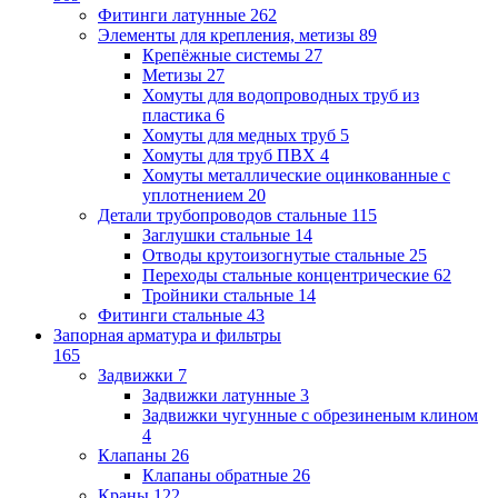
Фитинги латунные
262
Элементы для крепления, метизы
89
Крепёжные системы
27
Метизы
27
Хомуты для водопроводных труб из
пластика
6
Хомуты для медных труб
5
Хомуты для труб ПВХ
4
Хомуты металлические оцинкованные с
уплотнением
20
Детали трубопроводов стальные
115
Заглушки стальные
14
Отводы крутоизогнутые стальные
25
Переходы стальные концентрические
62
Тройники стальные
14
Фитинги стальные
43
Запорная арматура и фильтры
165
Задвижки
7
Задвижки латунные
3
Задвижки чугунные с обрезиненым клином
4
Клапаны
26
Клапаны обратные
26
Краны
122