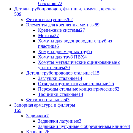
Giacomini
72
Детали трубопроводов, фитинги, хомуты, крепеж
509
Фитинги латунные
262
Элементы для крепления, метизы
89
Крепёжные системы
27
Метизы
27
Хомуты для водопроводных труб из
пластика
6
Хомуты для медных труб
5
Хомуты для труб ПВХ
4
Хомуты металлические оцинкованные с
уплотнением
20
Детали трубопроводов стальные
115
Заглушки стальные
14
Отводы крутоизогнутые стальные
25
Переходы стальные концентрические
62
Тройники стальные
14
Фитинги стальные
43
Запорная арматура и фильтры
165
Задвижки
7
Задвижки латунные
3
Задвижки чугунные с обрезиненым клином
4
Клапаны
26