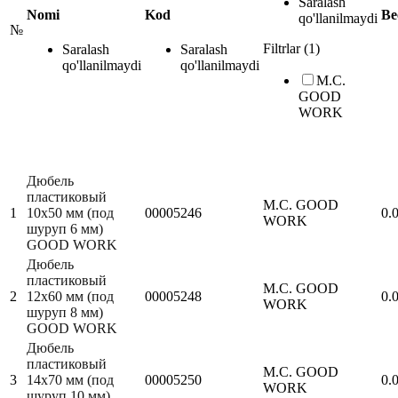
Saralash
Nomi
Kod
Ве
qo'llanilmaydi
№
Filtrlar (1)
Saralash
Saralash
qo'llanilmaydi
qo'llanilmaydi
M.С.
GOOD
WORK
Дюбель
пластиковый
M.С. GOOD
1
10х50 мм (под
00005246
0.
WORK
шуруп 6 мм)
GOOD WORK
Дюбель
пластиковый
M.С. GOOD
2
12х60 мм (под
00005248
0.
WORK
шуруп 8 мм)
GOOD WORK
Дюбель
пластиковый
M.С. GOOD
3
14х70 мм (под
00005250
0.
WORK
шуруп 10 мм)