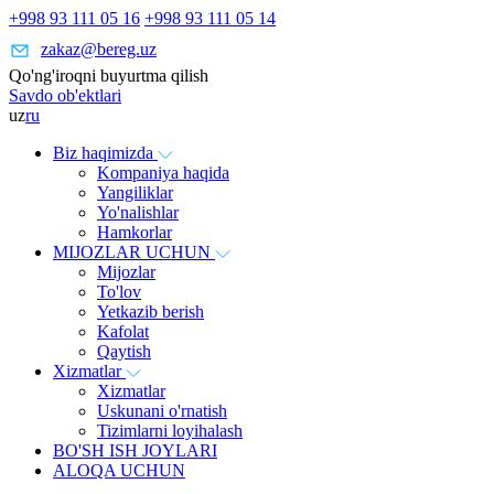
+998 93 111 05 16
+998 93 111 05 14
zakaz@bereg.uz
Qo'ng'iroqni buyurtma qilish
Savdo ob'ektlari
uz
ru
Biz haqimizda
Kompaniya haqida
Yangiliklar
Yo'nalishlar
Hamkorlar
MIJOZLAR UCHUN
Mijozlar
To'lov
Yetkazib berish
Kafolat
Qaytish
Xizmatlar
Xizmatlar
Uskunani o'rnatish
Tizimlarni loyihalash
BO'SH ISH JOYLARI
ALOQA UCHUN