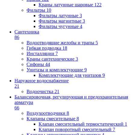
Краны латунные шаровые
122
Фильтры
10
Фильтры латунные
3
Фильтры магнитные
3
Фильтры чугунные
4
Сантехника
86
Водоотводящие желобы и трапы
5
Гибкая подводка
18
Инсталляции
7
Краны сантехнические
3
Сифоны
44
Унитазы и комплектующие
9
Комплектующие для унитазов
9
Наружное водоснабжение
21
Водоочистка
21
Балансировочная, регулирующая и предохранительная
арматура
66
Воздухоотводчики
8
Клапаны cмесительные
8
Клапан cмесительный термостатический
1
Клапан поворотный cмесительный
7
Клапаны автоматической подпитки
4