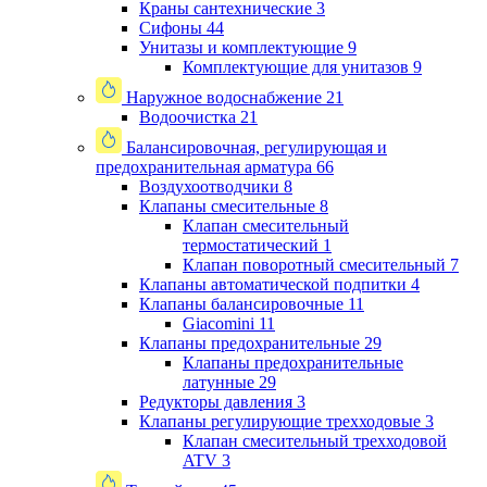
Краны сантехнические
3
Сифоны
44
Унитазы и комплектующие
9
Комплектующие для унитазов
9
Наружное водоснабжение
21
Водоочистка
21
Балансировочная, регулирующая и
предохранительная арматура
66
Воздухоотводчики
8
Клапаны cмесительные
8
Клапан cмесительный
термостатический
1
Клапан поворотный cмесительный
7
Клапаны автоматической подпитки
4
Клапаны балансировочные
11
Giacomini
11
Клапаны предохранительные
29
Клапаны предохранительные
латунные
29
Редукторы давления
3
Клапаны регулирующие трехходовые
3
Клапан смесительный трехходовой
ATV
3