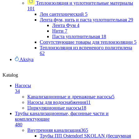
Теплоизоляция и уплотнительные материалы
101
Лен сантехнический
5
Лента фум, нить и паста уплотнительная
29
Лента Фум
4
Нити
7
Паста уплотнительная
18
Сопутствующие товары для теплоизоляции
5
Теплоизоляция из вспененого полиэтилена
62
Aksiya
Katalog
Насосы
34
Канализационные и дренажные насосы
5
Насосы для водоснабжения
11
Циркуляционные насосы
18
Трубы канализационные, фасонные части и
комплектующие
480
Внутренняя канализация
365
Трубы ПП Ostendorf SKOLAN (бесшумная