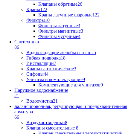
Клапаны обратные
26
Краны
122
Краны латунные шаровые
122
Фильтры
10
Фильтры латунные
3
Фильтры магнитные
3
Фильтры чугунные
4
Сантехника
86
Водоотводящие желобы и трапы
5
Гибкая подводка
18
Инсталляции
7
Краны сантехнические
3
Сифоны
44
Унитазы и комплектующие
9
Комплектующие для унитазов
9
Наружное водоснабжение
21
Водоочистка
21
Балансировочная, регулирующая и предохранительная
арматура
66
Воздухоотводчики
8
Клапаны cмесительные
8
Клапан cмесительный термостатический
1