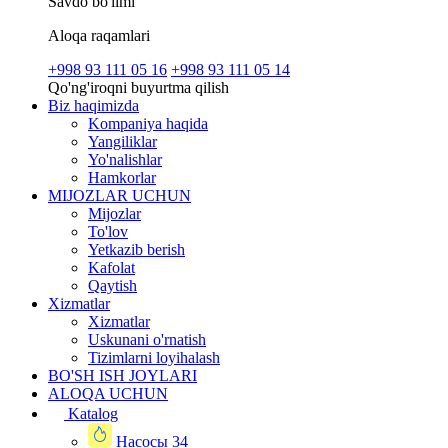
Savdo bo'limi
Aloqa raqamlari
+998 93 111 05 16
+998 93 111 05 14
Qo'ng'iroqni buyurtma qilish
Biz haqimizda
Kompaniya haqida
Yangiliklar
Yo'nalishlar
Hamkorlar
MIJOZLAR UCHUN
Mijozlar
To'lov
Yetkazib berish
Kafolat
Qaytish
Xizmatlar
Xizmatlar
Uskunani o'rnatish
Tizimlarni loyihalash
BO'SH ISH JOYLARI
ALOQA UCHUN
Katalog
Насосы
34