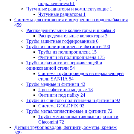
подключением
61
Чугунные радиаторы и комплектующие
1
Чугунные радиаторы
1
Системы для отопления и внутреннего водоснабжения
459
Распределительные коллекторы и шкафы
3
Распределительные коллекторы
3
Трубы защитные гофрированные
6
Трубы из полипропилена и фитинги
190
Трубы из полипропилена
15
Фитинги из полипропилена
175
Трубы и фитинги из нержавеющей и
оцинкованной стали
54
Система трубопроводов из нержавеющей
стали SANHA
54
Трубы медные и фитинги
42
Пресс-фитинги медные
18
Фитинги под пайку
24
Трубы из сшитого полиэтилена и фитинги
92
Система GOLDFIX
92
Трубы металлопластиковые и фитинги
72
Трубы металлопластиковые и фитинги
Giacomini
72
Детали трубопроводов, фитинги, хомуты, крепеж
509