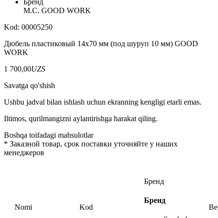
Бренд
M.С. GOOD WORK
Kod: 00005250
Дюбель пластиковый 14х70 мм (под шуруп 10 мм) GOOD
WORK
1 700,00
UZS
Savatga qo'shish
Ushbu jadval bilan ishlash uchun ekranning kengligi etarli emas.
Iltimos, qurilmangizni aylantirishga harakat qiling.
Boshqa toifadagi mahsulotlar
*
Заказной товар, срок поставки уточняйте у наших
менеджеров
Бренд
Бренд
Nomi
Kod
Ве