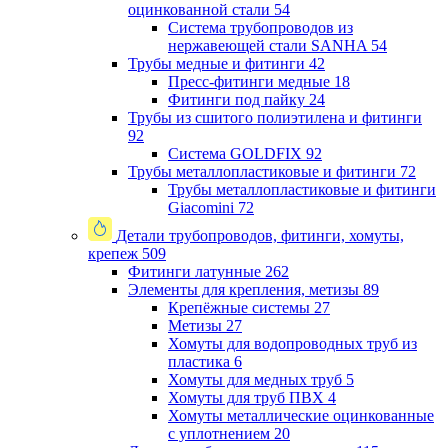
оцинкованной стали
54
Система трубопроводов из
нержавеющей стали SANHA
54
Трубы медные и фитинги
42
Пресс-фитинги медные
18
Фитинги под пайку
24
Трубы из сшитого полиэтилена и фитинги
92
Система GOLDFIX
92
Трубы металлопластиковые и фитинги
72
Трубы металлопластиковые и фитинги
Giacomini
72
Детали трубопроводов, фитинги, хомуты,
крепеж
509
Фитинги латунные
262
Элементы для крепления, метизы
89
Крепёжные системы
27
Метизы
27
Хомуты для водопроводных труб из
пластика
6
Хомуты для медных труб
5
Хомуты для труб ПВХ
4
Хомуты металлические оцинкованные
с уплотнением
20