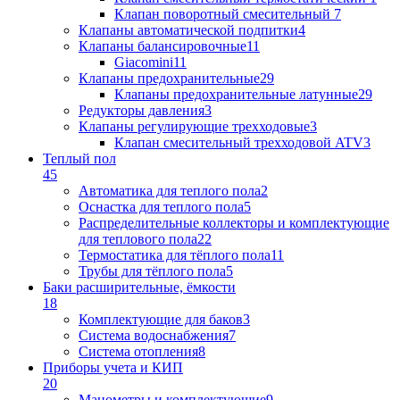
Клапан поворотный cмесительный
7
Клапаны автоматической подпитки
4
Клапаны балансировочные
11
Giacomini
11
Клапаны предохранительные
29
Клапаны предохранительные латунные
29
Редукторы давления
3
Клапаны регулирующие трехходовые
3
Клапан смесительный трехходовой ATV
3
Теплый пол
45
Автоматика для теплого пола
2
Оснастка для теплого пола
5
Распределительные коллекторы и комплектующие
для теплового пола
22
Термостатика для тёплого пола
11
Трубы для тёплого пола
5
Баки расширительные, ёмкости
18
Комплектующие для баков
3
Система водоснабжения
7
Система отопления
8
Приборы учета и КИП
20
Манометры и комплектующие
9