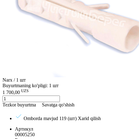
Narx / 1 шт
Buyurtmaning ko'pligi: 1 шт
UZS
1 700,00
Tezkor buyurtma
Savatga qo'shish
Omborda mavjud 119 (шт)
Xarid qilish
Артикул
00005250