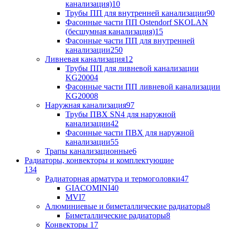
канализация)
10
Трубы ПП для внутренней канализации
90
Фасонные части ПП Ostendorf SKOLAN
(бесшумная канализация)
15
Фасонные части ПП для внутренней
канализации
250
Ливневая канализация
12
Трубы ПП для ливневой канализации
KG2000
4
Фасонные части ПП ливневой канализации
KG2000
8
Наружная канализация
97
Трубы ПВХ SN4 для наружной
канализации
42
Фасонные части ПВХ для наружной
канализации
55
Трапы канализационные
6
Радиаторы, конвекторы и комплектующие
134
Радиаторная арматура и термоголовки
47
GIACOMINI
40
MVI
7
Алюминиевые и биметаллические радиаторы
8
Биметаллические радиаторы
8
Конвекторы
17