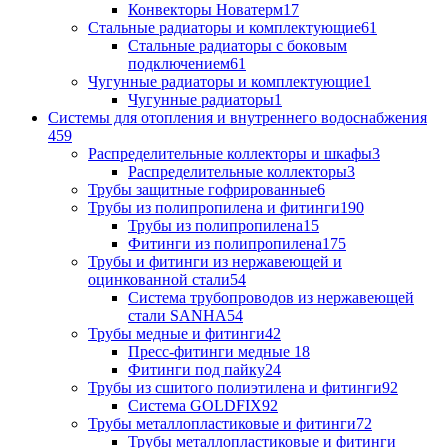
Конвекторы Новатерм
17
Стальные радиаторы и комплектующие
61
Стальные радиаторы с боковым
подключением
61
Чугунные радиаторы и комплектующие
1
Чугунные радиаторы
1
Системы для отопления и внутреннего водоснабжения
459
Распределительные коллекторы и шкафы
3
Распределительные коллекторы
3
Трубы защитные гофрированные
6
Трубы из полипропилена и фитинги
190
Трубы из полипропилена
15
Фитинги из полипропилена
175
Трубы и фитинги из нержавеющей и
оцинкованной стали
54
Система трубопроводов из нержавеющей
стали SANHA
54
Трубы медные и фитинги
42
Пресс-фитинги медные
18
Фитинги под пайку
24
Трубы из сшитого полиэтилена и фитинги
92
Система GOLDFIX
92
Трубы металлопластиковые и фитинги
72
Трубы металлопластиковые и фитинги