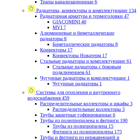
Трапы канализационные
6
Радиаторы, конвекторы и комплектующие
134
Радиаторная арматура и термоголовки
47
GIACOMINI
40
MVI
7
Алюминиевые и биметаллические
радиаторы
8
Биметаллические радиаторы
8
Конвекторы
17
Конвекторы Новатерм
17
Стальные радиаторы и комплектующие
61
Стальные радиаторы с боковым
подключением
61
Чугунные радиаторы и комплектующие
1
Чугунные радиаторы
1
Системы для отопления и внутреннего
водоснабжения
459
Распределительные коллекторы и шкафы
3
Распределительные коллекторы
3
Трубы защитные гофрированные
6
Трубы из полипропилена и фитинги
190
Трубы из полипропилена
15
Фитинги из полипропилена
175
Трубы и фитинги из нержавеющей и