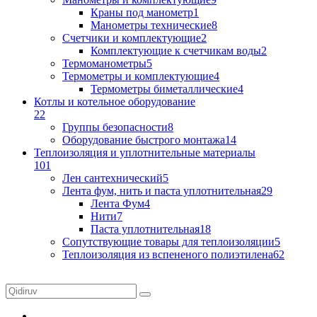
Краны под манометр
1
Манометры технические
8
Счетчики и комплектующие
2
Комплектующие к счетчикам воды
2
Термоманометры
5
Термометры и комплектующие
4
Термометры биметаллические
4
Котлы и котельное оборудование
22
Группы безопасности
8
Оборудование быстрого монтажа
14
Теплоизоляция и уплотнительные материалы
101
Лен сантехнический
5
Лента фум, нить и паста уплотнительная
29
Лента Фум
4
Нити
7
Паста уплотнительная
18
Сопутствующие товары для теплоизоляции
5
Теплоизоляция из вспененого полиэтилена
62