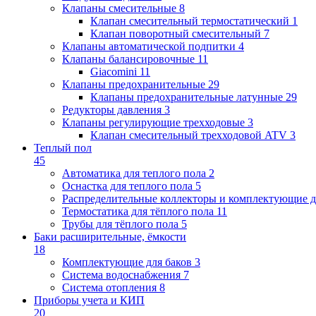
Клапаны cмесительные
8
Клапан cмесительный термостатический
1
Клапан поворотный cмесительный
7
Клапаны автоматической подпитки
4
Клапаны балансировочные
11
Giacomini
11
Клапаны предохранительные
29
Клапаны предохранительные латунные
29
Редукторы давления
3
Клапаны регулирующие трехходовые
3
Клапан смесительный трехходовой ATV
3
Теплый пол
45
Автоматика для теплого пола
2
Оснастка для теплого пола
5
Распределительные коллекторы и комплектующие д
Термостатика для тёплого пола
11
Трубы для тёплого пола
5
Баки расширительные, ёмкости
18
Комплектующие для баков
3
Система водоснабжения
7
Система отопления
8
Приборы учета и КИП
20