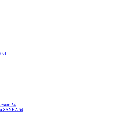
м
61
 стали
54
али SANHA
54