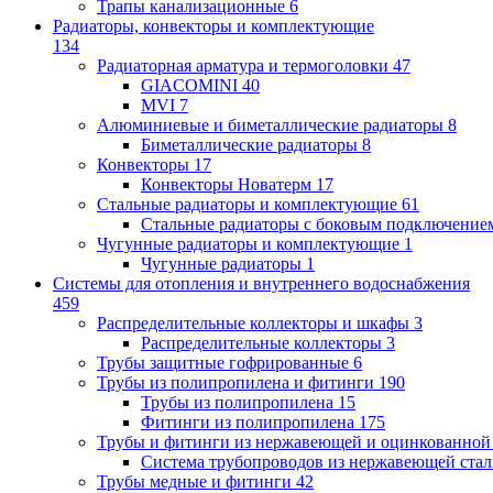
Трапы канализационные
6
Радиаторы, конвекторы и комплектующие
134
Радиаторная арматура и термоголовки
47
GIACOMINI
40
MVI
7
Алюминиевые и биметаллические радиаторы
8
Биметаллические радиаторы
8
Конвекторы
17
Конвекторы Новатерм
17
Стальные радиаторы и комплектующие
61
Стальные радиаторы с боковым подключение
Чугунные радиаторы и комплектующие
1
Чугунные радиаторы
1
Системы для отопления и внутреннего водоснабжения
459
Распределительные коллекторы и шкафы
3
Распределительные коллекторы
3
Трубы защитные гофрированные
6
Трубы из полипропилена и фитинги
190
Трубы из полипропилена
15
Фитинги из полипропилена
175
Трубы и фитинги из нержавеющей и оцинкованной
Система трубопроводов из нержавеющей ст
Трубы медные и фитинги
42