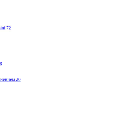
ini
72
6
тнением
20