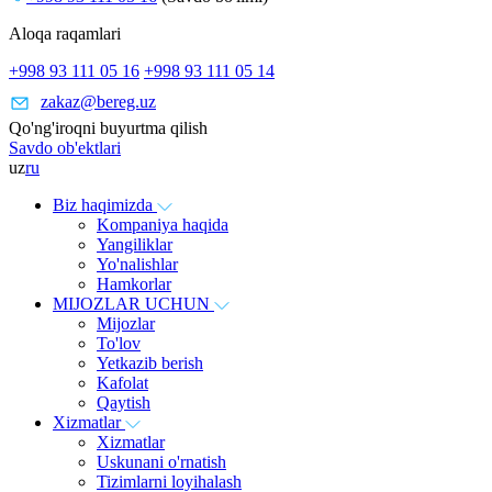
Aloqa raqamlari
+998 93 111 05 16
+998 93 111 05 14
zakaz@bereg.uz
Qo'ng'iroqni buyurtma qilish
Savdo ob'ektlari
uz
ru
Biz haqimizda
Kompaniya haqida
Yangiliklar
Yo'nalishlar
Hamkorlar
MIJOZLAR UCHUN
Mijozlar
To'lov
Yetkazib berish
Kafolat
Qaytish
Xizmatlar
Xizmatlar
Uskunani o'rnatish
Tizimlarni loyihalash