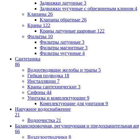
Задвижки латунные
3
Задвижки чугунные с обрезиненым клином
4
Клапаны
26
Клапаны обратные
26
Краны
122
Краны латунные шаровые
122
Фильтры
10
Фильтры латунные
3
Фильтры магнитные
3
Фильтры чугунные
4
Сантехника
86
Водоотводящие желобы и трапы
5
Гибкая подводка
18
Инсталляции
7
Краны сантехнические
3
Сифоны
44
Унитазы и комплектующие
9
Комплектующие для унитазов
9
Наружное водоснабжение
21
Водоочистка
21
Балансировочная, регулирующая и предохранительная ар
66
Воздухоотводчики
8