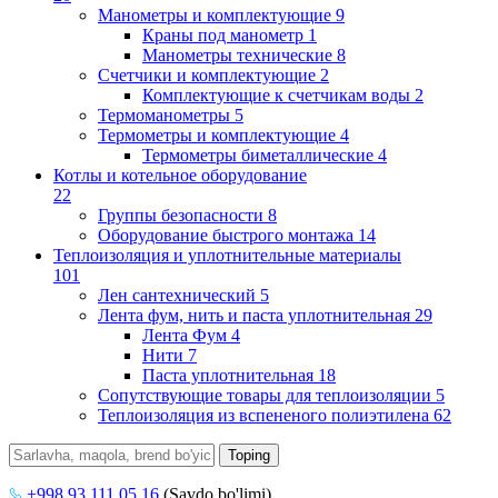
Манометры и комплектующие
9
Краны под манометр
1
Манометры технические
8
Счетчики и комплектующие
2
Комплектующие к счетчикам воды
2
Термоманометры
5
Термометры и комплектующие
4
Термометры биметаллические
4
Котлы и котельное оборудование
22
Группы безопасности
8
Оборудование быстрого монтажа
14
Теплоизоляция и уплотнительные материалы
101
Лен сантехнический
5
Лента фум, нить и паста уплотнительная
29
Лента Фум
4
Нити
7
Паста уплотнительная
18
Сопутствующие товары для теплоизоляции
5
Теплоизоляция из вспененого полиэтилена
62
+998 93 111 05 16
(Savdo bo'limi)