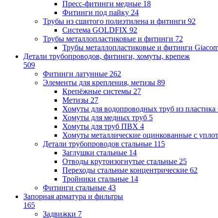
Пресс-фитинги медные
18
Фитинги под пайку
24
Трубы из сшитого полиэтилена и фитинги
92
Система GOLDFIX
92
Трубы металлопластиковые и фитинги
72
Трубы металлопластиковые и фитинги Giacom
Детали трубопроводов, фитинги, хомуты, крепеж
509
Фитинги латунные
262
Элементы для крепления, метизы
89
Крепёжные системы
27
Метизы
27
Хомуты для водопроводных труб из пластика
Хомуты для медных труб
5
Хомуты для труб ПВХ
4
Хомуты металлические оцинкованные с упло
Детали трубопроводов стальные
115
Заглушки стальные
14
Отводы крутоизогнутые стальные
25
Переходы стальные концентрические
62
Тройники стальные
14
Фитинги стальные
43
Запорная арматура и фильтры
165
Задвижки
7