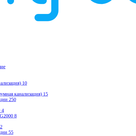
щие
ализация)
10
умная канализация)
15
ации
250
0
4
KG2000
8
2
ции
55